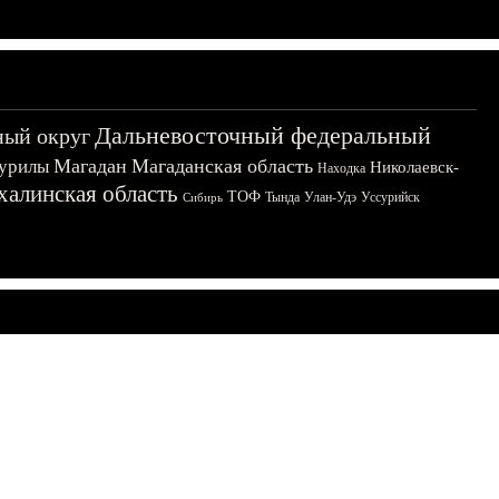
Дальневосточный федеральный
ный округ
Магадан
Магаданская область
урилы
Николаевск-
Находка
халинская область
ТОФ
Тында
Улан-Удэ
Уссурийск
Сибирь