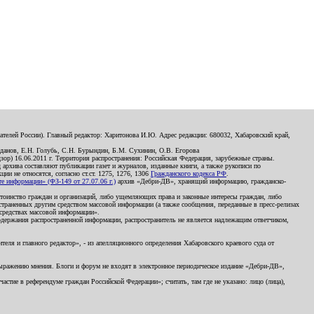
телей России). Главный редактор: Харитонова И.Ю. Адрес редакции: 680032, Хабаровский край,
данов, Е.Н. Голубь, С.Н. Бурындин, Б.М. Сухинин, О.В. Егорова
р) 16.06.2011 г. Территория распространения: Российская Федерация, зарубежные страны.
д архива составляют публикации газет и журналов, изданные книги, а также рукописи по
и не относятся, согласно ст.ст. 1275, 1276, 1306
Гражданского кодекса РФ
.
 информации» (ФЗ-149 от 27.07.06 г.)
архив «Дебри-ДВ», хранящий информацию, гражданско-
остоинство граждан и организаций, либо ущемляющих права и законные интересы граждан, либо
страненных другим средством массовой информации (а также сообщения, переданные в пресс-релизах
 средствах массовой информации».
держания распространенной информации, распространитель не является надлежащим ответчиком,
еля и главного редактор», - из апелляционного определения Хабаровского краевого суда от
 выражению мнения. Блоги и форум не входят в электронное периодическое издание «Дебри-ДВ»,
стие в референдуме граждан Российской Федерации»; считать, там где не указано: лицо (лица),