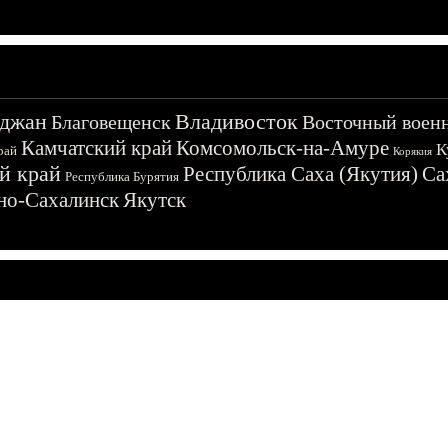
джан
Владивосток
Благовещенск
Восточный воен
Камчатский край
Комсомольск-на-Амуре
К
рай
Корякия
й край
Республика Саха (Якутия)
Са
Республика Бурятия
о-Сахалинск
Якутск