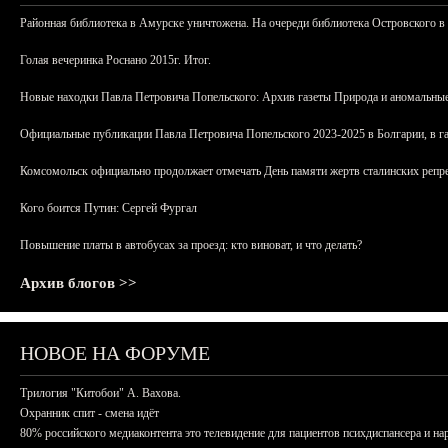
Районная библиотека в Амурске уничтожена. На очереди библиотека Островского в
Голая вечеринка Роснано 2015г. Итог.
Новые находки Павла Петровича Попельского: Архив газеты Природа и аномальные
Официальные публикации Павла Петровича Попельского 2023-2025 в Болгарии, в г
Комсомольск официально продолжает отмечать День памяти жертв сталинских репрес
Кого боится Путин: Сергей Фургал
Повышение платы в автобусах за проезд: кто виноват, и что делать?
Архив блогов >>
НОВОЕ НА ФОРУМЕ
Трилогия "Китобои" А. Вахова.
Охранник спит - смена идёт
80% российского медиаконтента это телевидение для пациентов психдиспансера и на