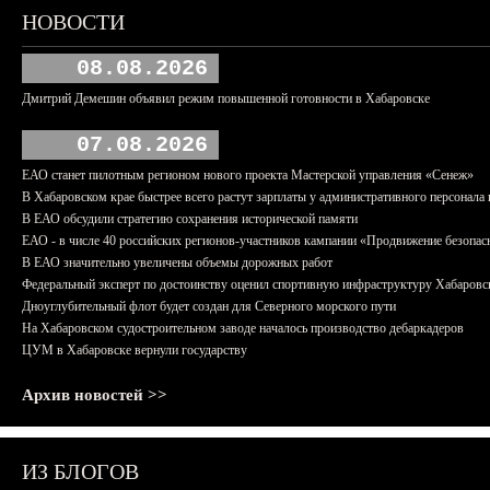
НОВОСТИ
08.08.2026
Дмитрий Демешин объявил режим повышенной готовности в Хабаровске
07.08.2026
ЕАО станет пилотным регионом нового проекта Мастерской управления «Сенеж»
В Хабаровском крае быстрее всего растут зарплаты у административного персонала 
В ЕАО обсудили стратегию сохранения исторической памяти
ЕАО - в числе 40 российских регионов-участников кампании «Продвижение безопас
В ЕАО значительно увеличены объемы дорожных работ
Федеральный эксперт по достоинству оценил спортивную инфраструктуру Хабаровс
Дноуглубительный флот будет создан для Северного морского пути
На Хабаровском судостроительном заводе началось производство дебаркадеров
ЦУМ в Хабаровске вернули государству
Архив новостей >>
ИЗ БЛОГОВ