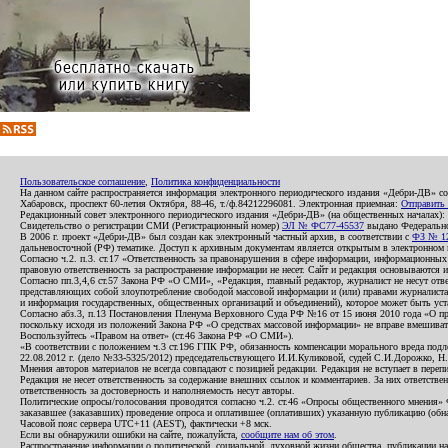
Пользовательское соглашение
,
Политика конфиденциальности
На данном сайте распространяется информация электронного периодического издания «Дебри-ДВ» с
Хабаровск, проспект 60-летия Октября, 88-46, т./ф.84212296081. Электронная приемная:
Отправить
Редакционный совет электронного периодического издания «Дебри-ДВ» (на общественных началах
Свидетельство о регистрации СМИ (Регистрационный номер)
ЭЛ № ФС77-45537
выдано Федеральной
В 2006 г. проект «Дебри-ДВ» был создан как электронный частный архив, в соответствии с
ФЗ № 12
дальневосточной (РФ) тематике. Доступ к архивным документам является открытым в электронном вид
Согласно ч.2. п.3. ст.17 «Ответственность за правонарушения в сфере информации, информационн
правовую ответственность за распространение информации не несет. Сайт и редакция основываются 
Согласно пп.3,4,6 ст.57 Закона РФ «О СМИ», «Редакция, главный редактор, журналист не несут отв
представляющих собой злоупотребление свободой массовой информации и (или) правами журналиста:
и информация государственных, общественных организаций и объединений), которое может быть уста
Согласно абз.3, п.13 Постановления Пленума Верховного Суда РФ №16 от 15 июня 2010 года «О пр
поскольку исходя из положений Закона РФ «О средствах массовой информации» не вправе вмешивать
Воспользуйтесь «Правом на ответ» (ст.46 Закона РФ «О СМИ»).
«В соответствии с положением ч.3 ст.196 ГПК РФ, обязанность компенсации морального вреда подле
22.08.2012 г. (дело №33-5325/2012) председательствующего И.И.Куликовой, судей С.И.Дорожко, Н
Мнения авторов материалов не всегда совпадают с позицией редакции. Редакция не вступает в перепи
Редакция не несет ответственность за содержание внешних ссылок и комментариев. За них ответств
ответственность за достоверность и наполняемость несут авторы.
Политические опросы/голосования проводятся согласно ч.2. ст.46 «Опросы общественного мнения» Фе
заказавшее (заказавших) проведение опроса и оплатившее (оплативших) указанную публикацию (обнаро
Часовой пояс сервера UTC+11 (AEST), фактически +8 мск.
Если вы обнаружили ошибки на сайте, пожалуйста,
сообщите нам об этом
.
Распространение информации о политической, социальной, духовной жизни общества, публикации на