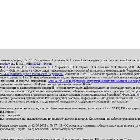
о знаком «Дебри-ДВ». 16+ Учредитель: Пронякин К.А. (член Союза журналистов России, член Союза писа
 сообщение
. E-mail:
editor@debri-dv.com
): К.А. Пронякин, И.Ю. Харитонова, А.Э. Мирмович, Ю.Н. Юрьев, Ю.В. Ковалев, Л.Н. Левина, А.Ю. Ж
 службой по надзору в сфере связи, информационных технологий и массовых коммуникаций (Роскомнадзо
5 «Об архивном деле в Российской Федерации»
, согласно п. 2 ст. 13 «Создание архивов». Основной фон
е, согласно п. 1 ст. 24 вышеобозначенного закона. Архивные документы к частной собственности редакци
ых технологий и защиты информации»
Закона РФ «Об информации, информационных технологиях и о защите
и работают на основании ст.8 «Право на доступ к информации» ФЗ-149.
етственности за распространение сведений, не соответствующих действительности и порочащих честь и д
 ...если они являются дословным воспроизведением сообщений и материалов или их фрагментов, распро
новлено и привлечено к ответственности за данное нарушение законодательства Российской Федерации о
актике применения судами Закона РФ «О средствах массовой информации», «по делам, вытекающим из со
ся в деятельность редакции, в ходе которой определяется содержание сообщений и материалов».
жит возложению на авторов, а по опубликованию опровержения, в порядке ч.2 ст.152 ГК РФ - на учредит
.В.Пестовой.
ску с авторами.
енны, соответственно, исключительно их правообладатели и авторы. Комментарии на сайте приравнены к
дерального закона от 12.06.2002 г. № 67-ФЗ «Об основных гарантиях избирательных прав и права на уча
дование) - едино - сайт, без оплаты - безвозмездно/бесплатно.
 актуальные темы, просветительские функции. Для мужчин и женщин. 16+ для детей старше 16 лет.