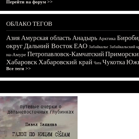
Перейти на форум >>
ОБЛАКО ТЕГОВ
Бироби
Азия
Амурская область
Анадырь
Арктика
округ
Дальний Восток
ЕАО
Забайкалье
Забайкальский к
Приморски
Петропавловск-Камчатский
на-Амуре
Хабаровск
Хабаровский край
Чукотка
Южн
Чита
Все теги >>