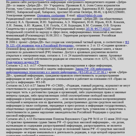
На данном сайте распространяется информация электронного периодического издания «Дебри-
ДВ» со знаком «Дебри-ДВ». 16+ Учредитель: Пронякин К.А. (член Союза журналистов
России, член Союза писателей России). Главный редактор: Харитонова И.Ю. Адрес редакции:
680032, Хабаровский край, Хабаровск, проспект 60-летия Октября, 88-46, т./ф.84212296081.
Электронная приемная:
Отправить сообщение
. E-mail:
editor@debri-dv.com
Редакционный совет электронного периодического издания «Дебри-ДВ» (на общественных
началах): К.А. Пронякин, И.Ю. Харитонова, А.Э. Мирмович, Ю.Н. Юрьев, Ю.В. Ковалев,
Л.Н. Левина, А.Ю. Жданов, Е.Н. Голубь, С.Н. Бурындин, Б.М. Сухинин, О.В. Егорова
Свидетельство о регистрации СМИ (Регистрационный номер)
ЭЛ № ФС77-45537
выдано
Федеральной службой по надзору в сфере связи, информационных технологий и массовых
коммуникаций (Роскомнадзор) 16.06.2011 г. Территория распространения: Российская
Федерация, зарубежные страны.
В 2006 г. проект «Дебри-ДВ» был создан как электронный частный архив, в соответствии с
ФЗ
№ 125 «Об архивном деле в Российской Федерации»
, согласно п. 2 ст. 13 «Создание архивов».
Основной фонд архива составляют публикации газет и журналов, изданные книги, а также
рукописи по дальневосточной (РФ) тематике. Доступ к архивным документам является
открытым в электронном виде, согласно п. 1 ст. 24 вышеобозначенного закона. Архивные
документы к частной собственности редакции не относятся, согласно ст.ст. 1275, 1276, 1306
Гражданского кодекса РФ
.
Согласно ч.2. п.3. ст.17 «Ответственность за правонарушения в сфере информации,
информационных технологий и защиты информации»
Закона РФ «Об информации,
информационных технологиях и о защите информации» (ФЗ-149 от 27.07.06 г.)
архив «Дебри-
ДВ», хранящий информацию, гражданско-правовую ответственность за распространение
информации не несет. Сайт и редакция основываются и работают на основании ст.8 «Право на
доступ к информации» ФЗ-149.
Согласно пп.3,4,6 ст.57 Закона РФ «О СМИ», «Редакция, главный редактор, журналист не несут
ответственности за распространение сведений, не соответствующих действительности и
порочащих честь и достоинство граждан и организаций, либо ущемляющих права и законные
интересы граждан, либо представляющих собой злоупотребление свободой массовой
информации и (или) правами журналиста: ...если они являются дословным воспроизведением
сообщений и материалов или их фрагментов, распространенных другим средством массовой
информации (а также сообщения, переданные в пресс-релизах и информация государственных,
общественных организаций и объединений), которое может быть установлено и привлечено к
ответственности за данное нарушение законодательства Российской Федерации о средствах
массовой информации».
Согласно абз.3, п.13 Постановления Пленума Верховного Суда РФ №16 от 15 июня 2010 года
«О практике применения судами Закона РФ «О средствах массовой информации», «по делам,
вытекающим из содержания распространенной информации, распространитель не является
надлежащим ответчиком, поскольку исходя из положений Закона РФ «О средствах массовой
информации» не вправе вмешиваться в деятельность редакции, в ходе которой определяется
содержание сообщений и материалов».