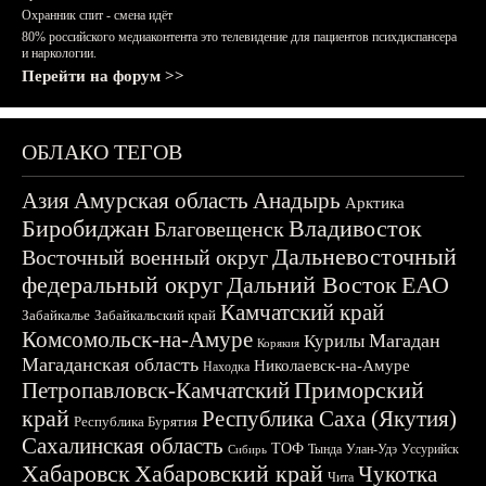
Охранник спит - смена идёт
80% российского медиаконтента это телевидение для пациентов психдиспансера
и наркологии.
Перейти на форум >>
ОБЛАКО ТЕГОВ
Азия
Амурская область
Анадырь
Арктика
Биробиджан
Владивосток
Благовещенск
Дальневосточный
Восточный военный округ
федеральный округ
Дальний Восток
ЕАО
Камчатский край
Забайкалье
Забайкальский край
Комсомольск-на-Амуре
Магадан
Курилы
Корякия
Магаданская область
Николаевск-на-Амуре
Находка
Приморский
Петропавловск-Камчатский
край
Республика Саха (Якутия)
Республика Бурятия
Сахалинская область
ТОФ
Тында
Улан-Удэ
Уссурийск
Сибирь
Хабаровск
Хабаровский край
Чукотка
Чита