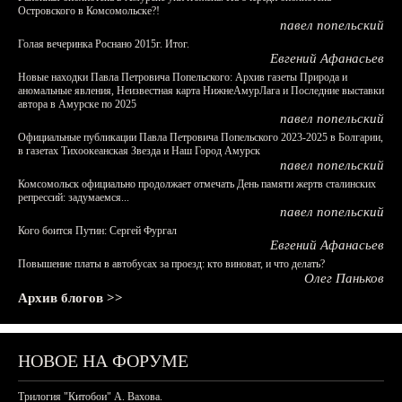
Островского в Комсомольске?!
павел попельский
Голая вечеринка Роснано 2015г. Итог.
Евгений Афанасьев
Новые находки Павла Петровича Попельского: Архив газеты Природа и
аномальные явления, Неизвестная карта НижнеАмурЛага и Последние выставки
автора в Амурске по 2025
павел попельский
Официальные публикации Павла Петровича Попельского 2023-2025 в Болгарии,
в газетах Тихоокеанская Звезда и Наш Город Амурск
павел попельский
Комсомольск официально продолжает отмечать День памяти жертв сталинских
репрессий: задумаемся...
павел попельский
Кого боится Путин: Сергей Фургал
Евгений Афанасьев
Повышение платы в автобусах за проезд: кто виноват, и что делать?
Олег Паньков
Архив блогов >>
НОВОЕ НА ФОРУМЕ
Трилогия "Китобои" А. Вахова.