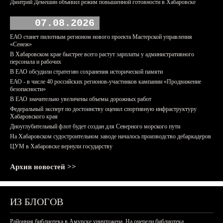
Дмитрий Демешин объявил режим повышенной готовности в Хабаровске
07.08.2026
ЕАО станет пилотным регионом нового проекта Мастерской управления
«Сенеж»
В Хабаровском крае быстрее всего растут зарплаты у административного
персонала и рабочих
В ЕАО обсудили стратегию сохранения исторической памяти
ЕАО - в числе 40 российских регионов-участников кампании «Продвижение
безопасности»
В ЕАО значительно увеличены объемы дорожных работ
Федеральный эксперт по достоинству оценил спортивную инфраструктуру
Хабаровского края
Дноуглубительный флот будет создан для Северного морского пути
На Хабаровском судостроительном заводе началось производство дебаркадеров
ЦУМ в Хабаровске вернули государству
Архив новостей >>
ИЗ БЛОГОВ
Районная библиотека в Амурске уничтожена. На очереди библиотека