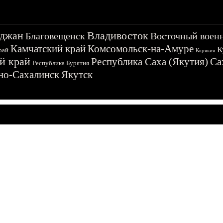
джан
Владивосток
Благовещенск
Восточный воен
Камчатский край
Комсомольск-на-Амуре
К
рай
Корякия
й край
Республика Саха (Якутия)
Са
Республика Бурятия
о-Сахалинск
Якутск