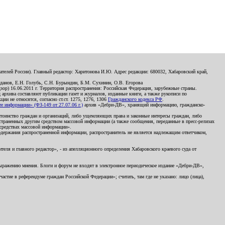
телей России). Главный редактор: Харитонова И.Ю. Адрес редакции: 680032, Хабаровский край,
данов, Е.Н. Голубь, С.Н. Бурындин, Б.М. Сухинин, О.В. Егорова
р) 16.06.2011 г. Территория распространения: Российская Федерация, зарубежные страны.
д архива составляют публикации газет и журналов, изданные книги, а также рукописи по
и не относятся, согласно ст.ст. 1275, 1276, 1306
Гражданского кодекса РФ
.
 информации» (ФЗ-149 от 27.07.06 г.)
архив «Дебри-ДВ», хранящий информацию, гражданско-
остоинство граждан и организаций, либо ущемляющих права и законные интересы граждан, либо
страненных другим средством массовой информации (а также сообщения, переданные в пресс-релизах
 средствах массовой информации».
держания распространенной информации, распространитель не является надлежащим ответчиком,
еля и главного редактор», - из апелляционного определения Хабаровского краевого суда от
 выражению мнения. Блоги и форум не входят в электронное периодическое издание «Дебри-ДВ»,
стие в референдуме граждан Российской Федерации»; считать, там где не указано: лицо (лица),