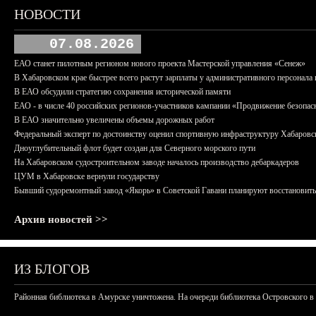
НОВОСТИ
07.08.2026
ЕАО станет пилотным регионом нового проекта Мастерской управления «Сенеж»
В Хабаровском крае быстрее всего растут зарплаты у административного персонала 
В ЕАО обсудили стратегию сохранения исторической памяти
ЕАО - в числе 40 российских регионов-участников кампании «Продвижение безопас
В ЕАО значительно увеличены объемы дорожных работ
Федеральный эксперт по достоинству оценил спортивную инфраструктуру Хабаровс
Дноуглубительный флот будет создан для Северного морского пути
На Хабаровском судостроительном заводе началось производство дебаркадеров
ЦУМ в Хабаровске вернули государству
Бывший судоремонтный завод «Якорь» в Советской Гавани планируют восстановить
Архив новостей >>
ИЗ БЛОГОВ
Районная библиотека в Амурске уничтожена. На очереди библиотека Островского в