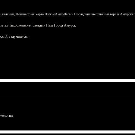
 явления, Неизвестная карта НижнеАмурЛага и Последние выставки автора в Амурске 
азетах Тихоокеанская Звезда и Наш Город Амурск
сий: задумаемся...
ркологии.