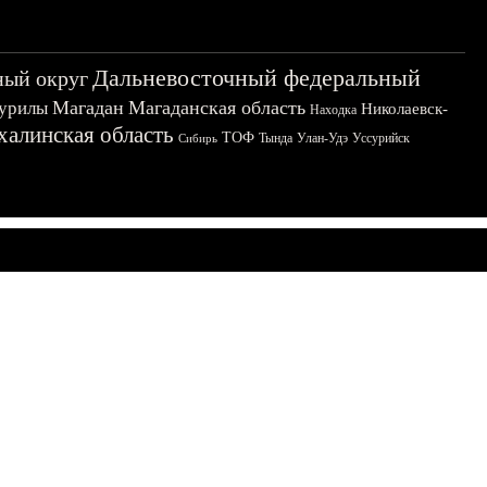
Дальневосточный федеральный
ный округ
Магадан
Магаданская область
урилы
Николаевск-
Находка
халинская область
ТОФ
Тында
Улан-Удэ
Уссурийск
Сибирь