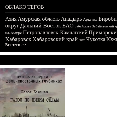
ОБЛАКО ТЕГОВ
Бироби
Азия
Амурская область
Анадырь
Арктика
округ
Дальний Восток
ЕАО
Забайкалье
Забайкальский к
Приморски
Петропавловск-Камчатский
на-Амуре
Хабаровск
Хабаровский край
Чукотка
Южн
Чита
Все теги >>