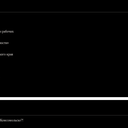
и рабочих
ности»
кого края
 Комсомольске?!