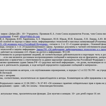
о знаком «Дебри-ДВ». 16+ Учредитель: Пронякин К.А. (член Союза журналистов России, член Союза писа
 сообщение
. E-mail:
editor@debri-dv.com
): К.А. Пронякин, И.Ю. Харитонова, А.Э. Мирмович, Ю.Н. Юрьев, Ю.В. Ковалев, Л.Н. Левина, А.Ю. Ж
 службой по надзору в сфере связи, информационных технологий и массовых коммуникаций (Роскомнадзо
5 «Об архивном деле в Российской Федерации»
, согласно п. 2 ст. 13 «Создание архивов». Основной фон
е, согласно п. 1 ст. 24 вышеобозначенного закона. Архивные документы к частной собственности редакци
ых технологий и защиты информации»
Закона РФ «Об информации, информационных технологиях и о защите
и работают на основании ст.8 «Право на доступ к информации» ФЗ-149.
етственности за распространение сведений, не соответствующих действительности и порочащих честь и д
 ...если они являются дословным воспроизведением сообщений и материалов или их фрагментов, распро
новлено и привлечено к ответственности за данное нарушение законодательства Российской Федерации о
актике применения судами Закона РФ «О средствах массовой информации», «по делам, вытекающим из со
ся в деятельность редакции, в ходе которой определяется содержание сообщений и материалов».
жит возложению на авторов, а по опубликованию опровержения, в порядке ч.2 ст.152 ГК РФ - на учредит
.В.Пестовой.
ску с авторами.
енны, соответственно, исключительно их правообладатели и авторы. Комментарии на сайте приравнены к
дерального закона от 12.06.2002 г. № 67-ФЗ «Об основных гарантиях избирательных прав и права на уча
дование) - едино - сайт, без оплаты - безвозмездно/бесплатно.
 актуальные темы, просветительские функции. Для мужчин и женщин. 16+ для детей старше 16 лет.