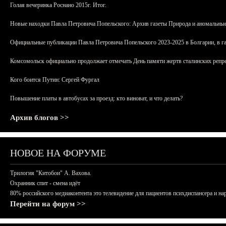
Голая вечеринка Роснано 2015г. Итог.
Новые находки Павла Петровича Попельского: Архив газеты Природа и аномальные
Официальные публикации Павла Петровича Попельского 2023-2025 в Болгарии, в г
Комсомольск официально продолжает отмечать День памяти жертв сталинских репрес
Кого боится Путин: Сергей Фургал
Повышение платы в автобусах за проезд: кто виноват, и что делать?
Архив блогов >>
НОВОЕ НА ФОРУМЕ
Трилогия "Китобои" А. Вахова.
Охранник спит - смена идёт
80% российского медиаконтента это телевидение для пациентов психдиспансера и на
Перейти на форум >>