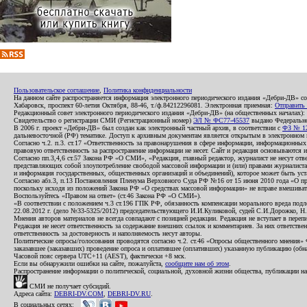
Пользовательское соглашение
,
Политика конфиденциальности
На данном сайте распространяется информация электронного периодического издания «Дебри-ДВ» с
Хабаровск, проспект 60-летия Октября, 88-46, т./ф.84212296081. Электронная приемная:
Отправить
Редакционный совет электронного периодического издания «Дебри-ДВ» (на общественных началах
Свидетельство о регистрации СМИ (Регистрационный номер)
ЭЛ № ФС77-45537
выдано Федеральной
В 2006 г. проект «Дебри-ДВ» был создан как электронный частный архив, в соответствии с
ФЗ № 12
дальневосточной (РФ) тематике. Доступ к архивным документам является открытым в электронном вид
Согласно ч.2. п.3. ст.17 «Ответственность за правонарушения в сфере информации, информационн
правовую ответственность за распространение информации не несет. Сайт и редакция основываются 
Согласно пп.3,4,6 ст.57 Закона РФ «О СМИ», «Редакция, главный редактор, журналист не несут отв
представляющих собой злоупотребление свободой массовой информации и (или) правами журналиста:
и информация государственных, общественных организаций и объединений), которое может быть уста
Согласно абз.3, п.13 Постановления Пленума Верховного Суда РФ №16 от 15 июня 2010 года «О пр
поскольку исходя из положений Закона РФ «О средствах массовой информации» не вправе вмешивать
Воспользуйтесь «Правом на ответ» (ст.46 Закона РФ «О СМИ»).
«В соответствии с положением ч.3 ст.196 ГПК РФ, обязанность компенсации морального вреда подле
22.08.2012 г. (дело №33-5325/2012) председательствующего И.И.Куликовой, судей С.И.Дорожко, Н
Мнения авторов материалов не всегда совпадают с позицией редакции. Редакция не вступает в перепи
Редакция не несет ответственность за содержание внешних ссылок и комментариев. За них ответств
ответственность за достоверность и наполняемость несут авторы.
Политические опросы/голосования проводятся согласно ч.2. ст.46 «Опросы общественного мнения» Фе
заказавшее (заказавших) проведение опроса и оплатившее (оплативших) указанную публикацию (обнаро
Часовой пояс сервера UTC+11 (AEST), фактически +8 мск.
Если вы обнаружили ошибки на сайте, пожалуйста,
сообщите нам об этом
.
Распространение информации о политической, социальной, духовной жизни общества, публикации на
СМИ не получает субсидий.
Адреса сайта:
DEBRI-DV.COM
,
DEBRI-DV.RU
.
В социальных сетях: