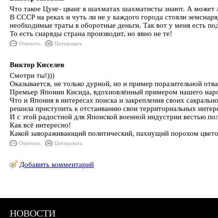
Что такое Цунг- цванг в шахматах шахматисты знают. А может л
В СССР на реках и чуть ли не у каждого города стояли земснар
необходимые траты в оборотные деньги. Так вот у меня есть по
То есть снаряды страна производит, но явно не те!
Ответить
Цитировать
Виктор Киселев
Смотри ты!)))
Оказывается, не только дурной, но и пример поразительной отва
Премьер Японии Кисида, вдохновлённый примером нашего народа
Что и Япония в интересах поиска и закрепления своих сакральн
решила приступить к отстаиванию свои территориальных интерес
И с этой радостной для Японской военной индустрии вестью по
Как всё интересно!
Какой завораживающий политический, пахнущий порохом цветок 
Ответить
Цитировать
Добавить комментарий
НОВОСТИ