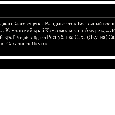
джан
Владивосток
Благовещенск
Восточный воен
Камчатский край
Комсомольск-на-Амуре
К
рай
Корякия
й край
Республика Саха (Якутия)
Са
Республика Бурятия
о-Сахалинск
Якутск