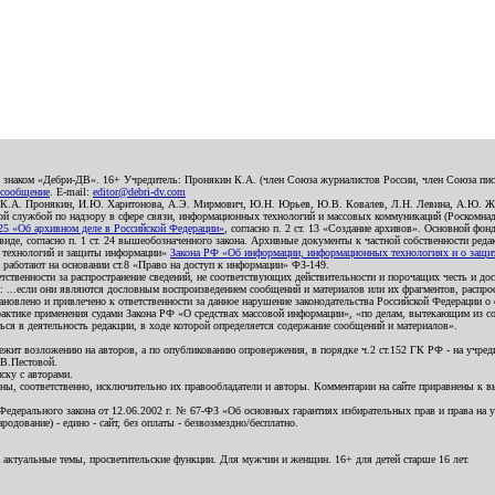
о знаком «Дебри-ДВ». 16+ Учредитель: Пронякин К.А. (член Союза журналистов России, член Союза писа
 сообщение
. E-mail:
editor@debri-dv.com
): К.А. Пронякин, И.Ю. Харитонова, А.Э. Мирмович, Ю.Н. Юрьев, Ю.В. Ковалев, Л.Н. Левина, А.Ю. Ж
 службой по надзору в сфере связи, информационных технологий и массовых коммуникаций (Роскомнадзо
5 «Об архивном деле в Российской Федерации»
, согласно п. 2 ст. 13 «Создание архивов». Основной фон
е, согласно п. 1 ст. 24 вышеобозначенного закона. Архивные документы к частной собственности редакци
ых технологий и защиты информации»
Закона РФ «Об информации, информационных технологиях и о защите
и работают на основании ст.8 «Право на доступ к информации» ФЗ-149.
етственности за распространение сведений, не соответствующих действительности и порочащих честь и д
 ...если они являются дословным воспроизведением сообщений и материалов или их фрагментов, распро
новлено и привлечено к ответственности за данное нарушение законодательства Российской Федерации о
актике применения судами Закона РФ «О средствах массовой информации», «по делам, вытекающим из со
ся в деятельность редакции, в ходе которой определяется содержание сообщений и материалов».
жит возложению на авторов, а по опубликованию опровержения, в порядке ч.2 ст.152 ГК РФ - на учредит
.В.Пестовой.
ску с авторами.
енны, соответственно, исключительно их правообладатели и авторы. Комментарии на сайте приравнены к
дерального закона от 12.06.2002 г. № 67-ФЗ «Об основных гарантиях избирательных прав и права на уча
дование) - едино - сайт, без оплаты - безвозмездно/бесплатно.
 актуальные темы, просветительские функции. Для мужчин и женщин. 16+ для детей старше 16 лет.