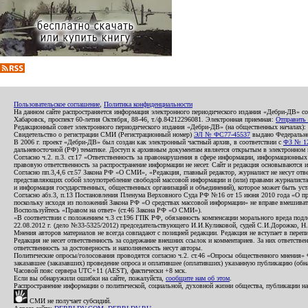
Пользовательское соглашение
,
Политика конфиденциальности
На данном сайте распространяется информация электронного периодического издания «Дебри-ДВ» с
Хабаровск, проспект 60-летия Октября, 88-46, т./ф.84212296081. Электронная приемная:
Отправить
Редакционный совет электронного периодического издания «Дебри-ДВ» (на общественных началах
Свидетельство о регистрации СМИ (Регистрационный номер)
ЭЛ № ФС77-45537
выдано Федеральной
В 2006 г. проект «Дебри-ДВ» был создан как электронный частный архив, в соответствии с
ФЗ № 12
дальневосточной (РФ) тематике. Доступ к архивным документам является открытым в электронном вид
Согласно ч.2. п.3. ст.17 «Ответственность за правонарушения в сфере информации, информационн
правовую ответственность за распространение информации не несет. Сайт и редакция основываются 
Согласно пп.3,4,6 ст.57 Закона РФ «О СМИ», «Редакция, главный редактор, журналист не несут отв
представляющих собой злоупотребление свободой массовой информации и (или) правами журналиста:
и информация государственных, общественных организаций и объединений), которое может быть уста
Согласно абз.3, п.13 Постановления Пленума Верховного Суда РФ №16 от 15 июня 2010 года «О пр
поскольку исходя из положений Закона РФ «О средствах массовой информации» не вправе вмешивать
Воспользуйтесь «Правом на ответ» (ст.46 Закона РФ «О СМИ»).
«В соответствии с положением ч.3 ст.196 ГПК РФ, обязанность компенсации морального вреда подле
22.08.2012 г. (дело №33-5325/2012) председательствующего И.И.Куликовой, судей С.И.Дорожко, Н
Мнения авторов материалов не всегда совпадают с позицией редакции. Редакция не вступает в перепи
Редакция не несет ответственность за содержание внешних ссылок и комментариев. За них ответств
ответственность за достоверность и наполняемость несут авторы.
Политические опросы/голосования проводятся согласно ч.2. ст.46 «Опросы общественного мнения» Фе
заказавшее (заказавших) проведение опроса и оплатившее (оплативших) указанную публикацию (обнаро
Часовой пояс сервера UTC+11 (AEST), фактически +8 мск.
Если вы обнаружили ошибки на сайте, пожалуйста,
сообщите нам об этом
.
Распространение информации о политической, социальной, духовной жизни общества, публикации на
СМИ не получает субсидий.