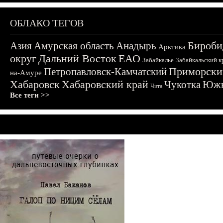
ОБЛАКО ТЕГОВ
Бироби
Азия
Амурская область
Анадырь
Арктика
округ
Дальний Восток
ЕАО
Забайкалье
Забайкальский к
Приморски
Петропавловск-Камчатский
на-Амуре
Хабаровск
Хабаровский край
Чукотка
Южн
Чита
Все теги >>