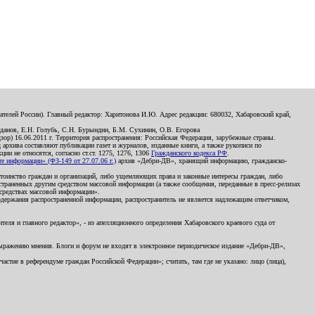
телей России). Главный редактор: Харитонова И.Ю. Адрес редакции: 680032, Хабаровский край,
данов, Е.Н. Голубь, С.Н. Бурындин, Б.М. Сухинин, О.В. Егорова
р) 16.06.2011 г. Территория распространения: Российская Федерация, зарубежные страны.
д архива составляют публикации газет и журналов, изданные книги, а также рукописи по
и не относятся, согласно ст.ст. 1275, 1276, 1306
Гражданского кодекса РФ
.
 информации» (ФЗ-149 от 27.07.06 г.)
архив «Дебри-ДВ», хранящий информацию, гражданско-
остоинство граждан и организаций, либо ущемляющих права и законные интересы граждан, либо
страненных другим средством массовой информации (а также сообщения, переданные в пресс-релизах
 средствах массовой информации».
держания распространенной информации, распространитель не является надлежащим ответчиком,
еля и главного редактор», - из апелляционного определения Хабаровского краевого суда от
 выражению мнения. Блоги и форум не входят в электронное периодическое издание «Дебри-ДВ»,
стие в референдуме граждан Российской Федерации»; считать, там где не указано: лицо (лица),