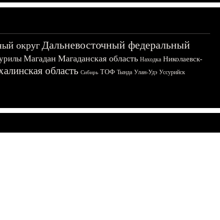
Дальневосточный федеральный
ный округ
Магадан
Магаданская область
урилы
Николаевск-
Находка
халинская область
ТОФ
Тында
Улан-Удэ
Уссурийск
Сибирь