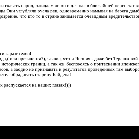
и сказать народ, ожидаем ли он и для нас в ближайшей перспектив
яды.Они углубляли русла рек, одновременно намывая на берега дам
дозрение, что кто то в стране занимается очевидным вредительство
ги заразителен!
,( или президента?), заявил, что и Япония - даже без Терешковой
о исторических границ, а так же беспокоясь о притеснении японск
ов, а заодно не признавать и результатов проведённых там выбор
летел обрадовать старину Байдена!
распускается на наших глазах!)))