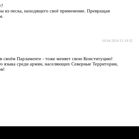
е?
бы из песка, находящего своё применение. Превращая
м.
10.04.2024 11:19:32
 в своём Парламенте - тоже меняет свою Конституцию!
ого языка среди армян, населяющих Северные Территории,
ов!