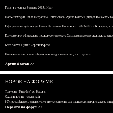
Голая вечеринка Роснано 2015г. Итог.
Новые находки Павла Петровича Попельского: Архив газеты Природа и аномальные
Официальные публикации Павла Петровича Попельского 2023-2025 в Болгарии, в г
Комсомольск официально продолжает отмечать День памяти жертв сталинских репрес
Кого боится Путин: Сергей Фургал
Повышение платы в автобусах за проезд: кто виноват, и что делать?
Архив блогов >>
НОВОЕ НА ФОРУМЕ
Трилогия "Китобои" А. Вахова.
Охранник спит - смена идёт
80% российского медиаконтента это телевидение для пациентов психдиспансера и на
Перейти на форум >>