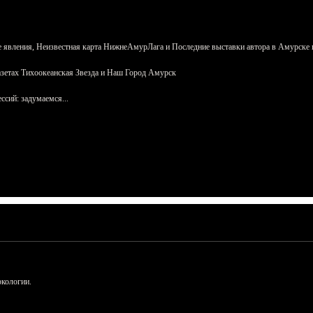
 явления, Неизвестная карта НижнеАмурЛага и Последние выставки автора в Амурске 
азетах Тихоокеанская Звезда и Наш Город Амурск
сий: задумаемся...
ркологии.