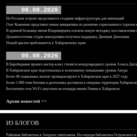
06.08.2026
На Русском острове продолжается создание инфраструктуры для инноваций
Олег Кожемяко представил новые инициативы по развитию горнолыжного туризма 
В краевой больнице имени Владимирцева освоили новую методику восстановления п
Дальневосточная студия кинохроники получила поддержку Дмитрия Демешина
Новый циклон приближается к Хабаровскому краю
05.08.2026
В Биробиджане прошел мастер-класс стилиста международного уровня Алекса Датс
В Хабаровском крае подготовились к возможному повышению уровня Амура
Более 40 социальных выплат проиндексируют в Хабаровском крае в 2027 году
Более 1 000 тонн бензина и дизтоплива доставили в северные территории Хабаровск
Бесплатную сеть Wi-Fi запустили на площади имени Ленина в Хабаровске
Архив новостей >>
ИЗ БЛОГОВ
Районная библиотека в Амурске уничтожена. На очереди библиотека Островского в