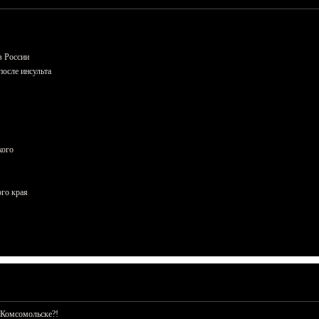
в России
осле инсульта
кого
ого края
 Комсомольске?!