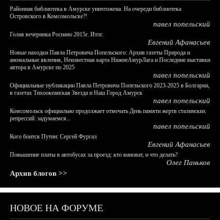
Районная библиотека в Амурске уничтожена. На очереди библиотека
Островского в Комсомольске?!
павел попельский
Голая вечеринка Роснано 2015г. Итог.
Евгений Афанасьев
Новые находки Павла Петровича Попельского: Архив газеты Природа и
аномальные явления, Неизвестная карта НижнеАмурЛага и Последние выставки
автора в Амурске по 2025
павел попельский
Официальные публикации Павла Петровича Попельского 2023-2025 в Болгарии,
в газетах Тихоокеанская Звезда и Наш Город Амурск
павел попельский
Комсомольск официально продолжает отмечать День памяти жертв сталинских
репрессий: задумаемся...
павел попельский
Кого боится Путин: Сергей Фургал
Евгений Афанасьев
Повышение платы в автобусах за проезд: кто виноват, и что делать?
Олег Паньков
Архив блогов >>
НОВОЕ НА ФОРУМЕ