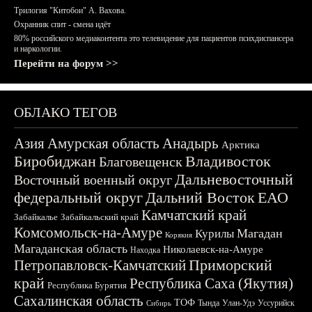
Трилогия "Китобои" А. Вахова.
Охранник спит - смена идёт
80% российского медиаконтента это телевидение для пациентов психдиспансера
и наркологии.
Перейти на форум >>
ОБЛАКО ТЕГОВ
Азия
Амурская область
Анадырь
Арктика
Биробиджан
Владивосток
Благовещенск
Дальневосточный
Восточный военный округ
федеральный округ
Дальний Восток
ЕАО
Камчатский край
Забайкалье
Забайкальский край
Комсомольск-на-Амуре
Магадан
Курилы
Корякия
Магаданская область
Николаевск-на-Амуре
Находка
Приморский
Петропавловск-Камчатский
край
Республика Саха (Якутия)
Республика Бурятия
Сахалинская область
ТОФ
Тында
Улан-Удэ
Уссурийск
Сибирь