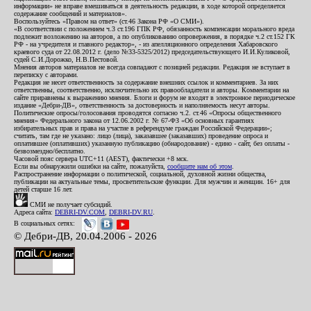
информации» не вправе вмешиваться в деятельность редакции, в ходе которой определяется
содержание сообщений и материалов».
Воспользуйтесь «Правом на ответ» (ст.46 Закона РФ «О СМИ»).
«В соответствии с положением ч.3 ст.196 ГПК РФ, обязанность компенсации морального вреда
подлежит возложению на авторов, а по опубликованию опровержения, в порядке ч.2 ст.152 ГК
РФ - на учредителя и главного редактор», - из апелляционного определения Хабаровского
краевого суда от 22.08.2012 г. (дело №33-5325/2012) председательствующего И.И.Куликовой,
судей С.И.Дорожко, Н.В.Пестовой.
Мнения авторов материалов не всегда совпадают с позицией редакции. Редакция не вступает в
переписку с авторами.
Редакция не несет ответственность за содержание внешних ссылок и комментариев. За них
ответственны, соответственно, исключительно их правообладатели и авторы. Комментарии на
сайте приравнены к выражению мнения. Блоги и форум не входят в электронное периодическое
издание «Дебри-ДВ», ответственность за достоверность и наполняемость несут авторы.
Политические опросы/голосования проводятся согласно ч.2. ст.46 «Опросы общественного
мнения» Федерального закона от 12.06.2002 г. № 67-ФЗ «Об основных гарантиях
избирательных прав и права на участие в референдуме граждан Российской Федерации»;
считать, там где не указано: лицо (лица), заказавшее (заказавших) проведение опроса и
оплатившее (оплативших) указанную публикацию (обнародование) - едино - сайт, без оплаты -
безвозмездно/бесплатно.
Часовой пояс сервера UTC+11 (AEST), фактически +8 мск.
Если вы обнаружили ошибки на сайте, пожалуйста,
сообщите нам об этом
.
Распространение информации о политической, социальной, духовной жизни общества,
публикации на актуальные темы, просветительские функции. Для мужчин и женщин. 16+ для
детей старше 16 лет.
СМИ не получает субсидий.
Адреса сайта:
DEBRI-DV.COM
,
DEBRI-DV.RU
.
В социальных сетях:
© Дебри-ДВ, 20.04.2006 - 2026