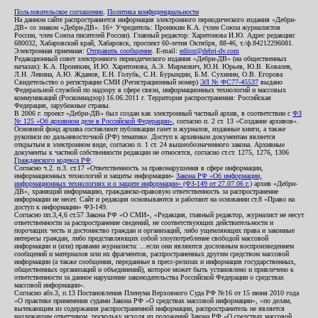
Пользовательское соглашение
,
Политика конфиденциальности
На данном сайте распространяется информация электронного периодического издания «Дебри-
ДВ» со знаком «Дебри-ДВ». 16+ Учредитель: Пронякин К.А. (член Союза журналистов
России, член Союза писателей России). Главный редактор: Харитонова И.Ю. Адрес редакции:
680032, Хабаровский край, Хабаровск, проспект 60-летия Октября, 88-46, т./ф.84212296081.
Электронная приемная:
Отправить сообщение
. E-mail:
editor@debri-dv.com
Редакционный совет электронного периодического издания «Дебри-ДВ» (на общественных
началах): К.А. Пронякин, И.Ю. Харитонова, А.Э. Мирмович, Ю.Н. Юрьев, Ю.В. Ковалев,
Л.Н. Левина, А.Ю. Жданов, Е.Н. Голубь, С.Н. Бурындин, Б.М. Сухинин, О.В. Егорова
Свидетельство о регистрации СМИ (Регистрационный номер)
ЭЛ № ФС77-45537
выдано
Федеральной службой по надзору в сфере связи, информационных технологий и массовых
коммуникаций (Роскомнадзор) 16.06.2011 г. Территория распространения: Российская
Федерация, зарубежные страны.
В 2006 г. проект «Дебри-ДВ» был создан как электронный частный архив, в соответствии с
ФЗ
№ 125 «Об архивном деле в Российской Федерации»
, согласно п. 2 ст. 13 «Создание архивов».
Основной фонд архива составляют публикации газет и журналов, изданные книги, а также
рукописи по дальневосточной (РФ) тематике. Доступ к архивным документам является
открытым в электронном виде, согласно п. 1 ст. 24 вышеобозначенного закона. Архивные
документы к частной собственности редакции не относятся, согласно ст.ст. 1275, 1276, 1306
Гражданского кодекса РФ
.
Согласно ч.2. п.3. ст.17 «Ответственность за правонарушения в сфере информации,
информационных технологий и защиты информации»
Закона РФ «Об информации,
информационных технологиях и о защите информации» (ФЗ-149 от 27.07.06 г.)
архив «Дебри-
ДВ», хранящий информацию, гражданско-правовую ответственность за распространение
информации не несет. Сайт и редакция основываются и работают на основании ст.8 «Право на
доступ к информации» ФЗ-149.
Согласно пп.3,4,6 ст.57 Закона РФ «О СМИ», «Редакция, главный редактор, журналист не несут
ответственности за распространение сведений, не соответствующих действительности и
порочащих честь и достоинство граждан и организаций, либо ущемляющих права и законные
интересы граждан, либо представляющих собой злоупотребление свободой массовой
информации и (или) правами журналиста: ...если они являются дословным воспроизведением
сообщений и материалов или их фрагментов, распространенных другим средством массовой
информации (а также сообщения, переданные в пресс-релизах и информация государственных,
общественных организаций и объединений), которое может быть установлено и привлечено к
ответственности за данное нарушение законодательства Российской Федерации о средствах
массовой информации».
Согласно абз.3, п.13 Постановления Пленума Верховного Суда РФ №16 от 15 июня 2010 года
«О практике применения судами Закона РФ «О средствах массовой информации», «по делам,
вытекающим из содержания распространенной информации, распространитель не является
надлежащим ответчиком, поскольку исходя из положений Закона РФ «О средствах массовой