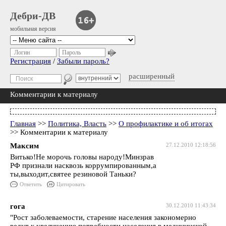
Дебри-ДВ
мобильная версия
Логин
Пароль
Регистрация
/
Забыли пароль?
расширенный
Комментарии к материалу
Главная
>>
Политика, Власть
>>
О профилактике и об итогах
>> Комментарии к материалу
Максим
27.12.2010 12:18:56
Витько!Не морочь головы народу!Минзрав
РФ признали насквозь коррумпированным,а
ты,выходит,святее резиновой Таньки?
Ответить
Цитировать
гога
30.12.2010 11:43:34
"Рост заболеваемости, старение населения закономерно