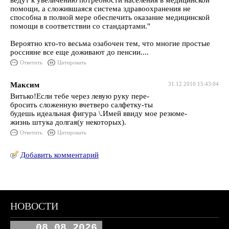
ведут к увеличению потребности населения в медицинской
помощи, а сложившаяся система здравоохранения не
способна в полной мере обеспечить оказание медицинской
помощи в соответствии со стандартами."
Вероятно кто-то весьма озабочен тем, что многие простые
россияне все еще доживают до пенсии....
Ответить
Цитировать
Максим
31.12.2010 15:43:04
Витько!Если тебе через левую руку пере-
бросить сложенную вчетверо салфетку-ты
будешь идеальная фигура \.Имей ввиду мое резюме-
жизнь штука долгая(у некоторых).
Ответить
Цитировать
Добавить комментарий
НОВОСТИ
08.08.2026