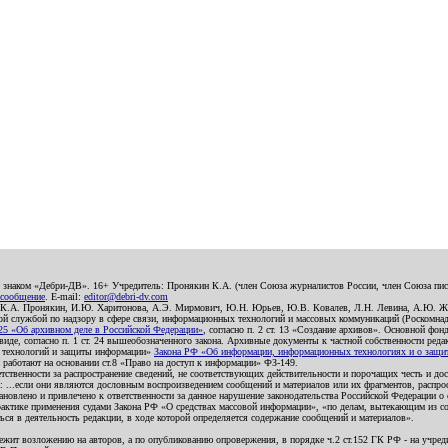
о знаком «Дебри-ДВ». 16+ Учредитель: Пронякин К.А. (член Союза журналистов России, член Союза писа
 сообщение
. E-mail:
editor@debri-dv.com
): К.А. Пронякин, И.Ю. Харитонова, А.Э. Мирмович, Ю.Н. Юрьев, Ю.В. Ковалев, Л.Н. Левина, А.Ю. Ж
 службой по надзору в сфере связи, информационных технологий и массовых коммуникаций (Роскомнадзо
5 «Об архивном деле в Российской Федерации»
, согласно п. 2 ст. 13 «Создание архивов». Основной фон
е, согласно п. 1 ст. 24 вышеобозначенного закона. Архивные документы к частной собственности редакци
ых технологий и защиты информации»
Закона РФ «Об информации, информационных технологиях и о защите
и работают на основании ст.8 «Право на доступ к информации» ФЗ-149.
етственности за распространение сведений, не соответствующих действительности и порочащих честь и д
 ...если они являются дословным воспроизведением сообщений и материалов или их фрагментов, распро
новлено и привлечено к ответственности за данное нарушение законодательства Российской Федерации о
актике применения судами Закона РФ «О средствах массовой информации», «по делам, вытекающим из со
ся в деятельность редакции, в ходе которой определяется содержание сообщений и материалов».
жит возложению на авторов, а по опубликованию опровержения, в порядке ч.2 ст.152 ГК РФ - на учредит