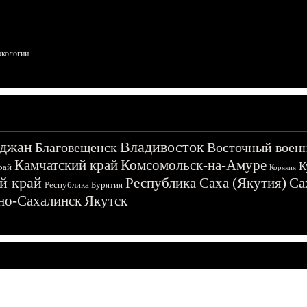
ркологии.
джан
Владивосток
Благовещенск
Восточный воен
Камчатский край
Комсомольск-на-Амуре
К
рай
Корякия
й край
Республика Саха (Якутия)
Са
Республика Бурятия
о-Сахалинск
Якутск