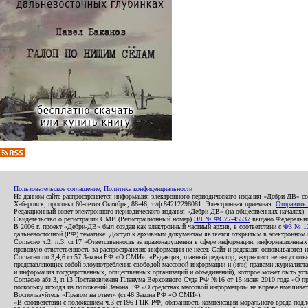
Пользовательское соглашение
,
Политика конфиденциальности
На данном сайте распространяется информация электронного периодического издания «Дебри-ДВ» с
Хабаровск, проспект 60-летия Октября, 88-46, т./ф.84212296081. Электронная приемная:
Отправить
Редакционный совет электронного периодического издания «Дебри-ДВ» (на общественных началах
Свидетельство о регистрации СМИ (Регистрационный номер)
ЭЛ № ФС77-45537
выдано Федеральной
В 2006 г. проект «Дебри-ДВ» был создан как электронный частный архив, в соответствии с
ФЗ № 12
дальневосточной (РФ) тематике. Доступ к архивным документам является открытым в электронном вид
Согласно ч.2. п.3. ст.17 «Ответственность за правонарушения в сфере информации, информационн
правовую ответственность за распространение информации не несет. Сайт и редакция основываются 
Согласно пп.3,4,6 ст.57 Закона РФ «О СМИ», «Редакция, главный редактор, журналист не несут отв
представляющих собой злоупотребление свободой массовой информации и (или) правами журналиста:
и информация государственных, общественных организаций и объединений), которое может быть уста
Согласно абз.3, п.13 Постановления Пленума Верховного Суда РФ №16 от 15 июня 2010 года «О пр
поскольку исходя из положений Закона РФ «О средствах массовой информации» не вправе вмешивать
Воспользуйтесь «Правом на ответ» (ст.46 Закона РФ «О СМИ»).
«В соответствии с положением ч.3 ст.196 ГПК РФ, обязанность компенсации морального вреда подле