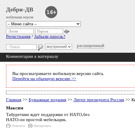
Дебри-ДВ
мобильная версия
Логин
Пароль
Регистрация
/
Забыли пароль?
расширенный
Комментарии к материалу
Вы просматриваете мобильную версию сайта.
Перейти на обычную версию >>
Главная
>>
Бумажные издания
>>
Литер президента России
>> К
Максим
Табуреткин ждет поддержки от НАТО,без
НАТО-он простой мебельщик.
Ответить
Цитировать