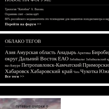
Трилогия "Китобои" А. Вахова.
Охранник спит - смена идёт
80% российского медиаконтента это телевидение для пациентов психдиспансера и на
Перейти на форум >>
ОБЛАКО ТЕГОВ
Бироби
Азия
Амурская область
Анадырь
Арктика
округ
Дальний Восток
ЕАО
Забайкалье
Забайкальский к
Приморски
Петропавловск-Камчатский
на-Амуре
Хабаровск
Хабаровский край
Чукотка
Южн
Чита
Все теги >>