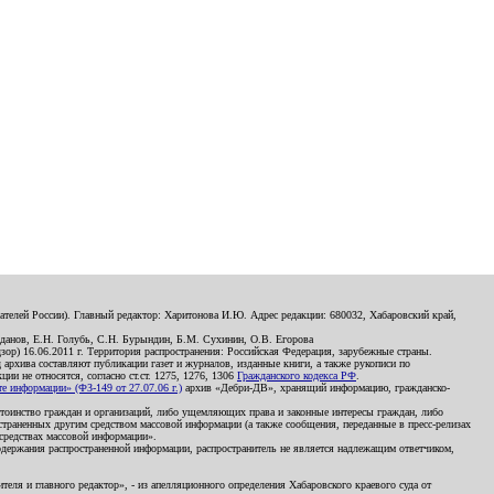
телей России). Главный редактор: Харитонова И.Ю. Адрес редакции: 680032, Хабаровский край,
данов, Е.Н. Голубь, С.Н. Бурындин, Б.М. Сухинин, О.В. Егорова
р) 16.06.2011 г. Территория распространения: Российская Федерация, зарубежные страны.
д архива составляют публикации газет и журналов, изданные книги, а также рукописи по
и не относятся, согласно ст.ст. 1275, 1276, 1306
Гражданского кодекса РФ
.
 информации» (ФЗ-149 от 27.07.06 г.)
архив «Дебри-ДВ», хранящий информацию, гражданско-
остоинство граждан и организаций, либо ущемляющих права и законные интересы граждан, либо
страненных другим средством массовой информации (а также сообщения, переданные в пресс-релизах
 средствах массовой информации».
держания распространенной информации, распространитель не является надлежащим ответчиком,
еля и главного редактор», - из апелляционного определения Хабаровского краевого суда от