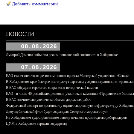
Добавить комментарий
НОВОСТИ
08.08.2026
Дмитрий Демешин объявил режим повышенной готовности в Хабаровске
07.08.2026
ЕАО станет пилотным регионом нового проекта Мастерской управления «Сенеж»
В Хабаровском крае быстрее всего растут зарплаты у административного персонала 
В ЕАО обсудили стратегию сохранения исторической памяти
ЕАО - в числе 40 российских регионов-участников кампании «Продвижение безопас
В ЕАО значительно увеличены объемы дорожных работ
Федеральный эксперт по достоинству оценил спортивную инфраструктуру Хабаровс
Дноуглубительный флот будет создан для Северного морского пути
На Хабаровском судостроительном заводе началось производство дебаркадеров
ЦУМ в Хабаровске вернули государству