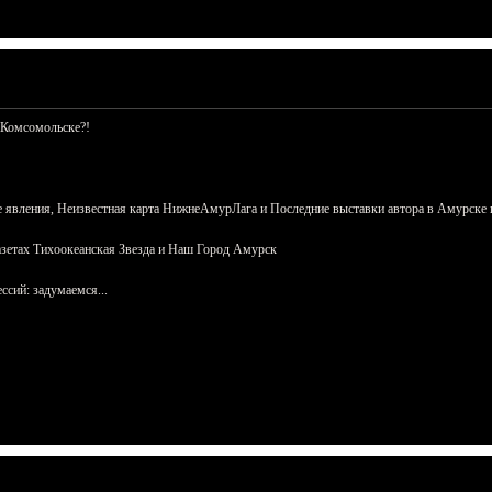
 Комсомольске?!
 явления, Неизвестная карта НижнеАмурЛага и Последние выставки автора в Амурске 
азетах Тихоокеанская Звезда и Наш Город Амурск
сий: задумаемся...