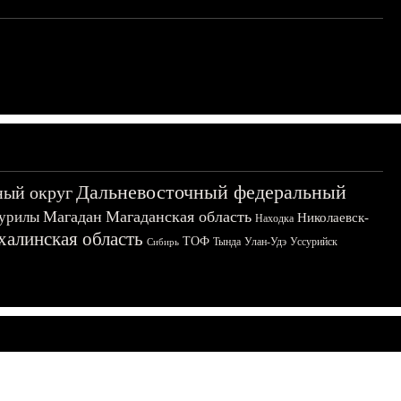
Дальневосточный федеральный
ный округ
Магадан
Магаданская область
урилы
Николаевск-
Находка
халинская область
ТОФ
Тында
Улан-Удэ
Уссурийск
Сибирь