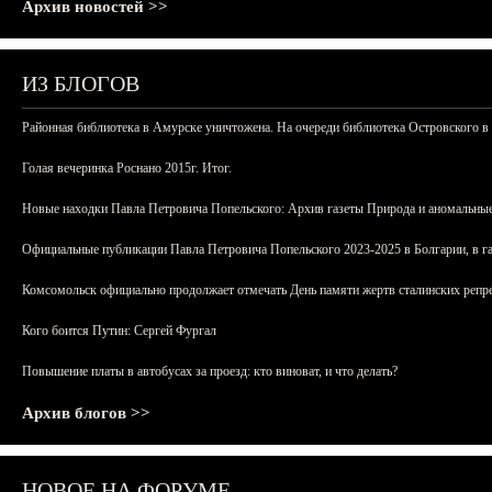
Архив новостей >>
ИЗ БЛОГОВ
Районная библиотека в Амурске уничтожена. На очереди библиотека Островского в
Голая вечеринка Роснано 2015г. Итог.
Новые находки Павла Петровича Попельского: Архив газеты Природа и аномальные
Официальные публикации Павла Петровича Попельского 2023-2025 в Болгарии, в г
Комсомольск официально продолжает отмечать День памяти жертв сталинских репрес
Кого боится Путин: Сергей Фургал
Повышение платы в автобусах за проезд: кто виноват, и что делать?
Архив блогов >>
НОВОЕ НА ФОРУМЕ