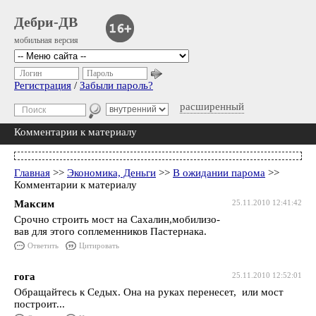
Дебри-ДВ
мобильная версия
Логин
Пароль
Регистрация
/
Забыли пароль?
расширенный
Комментарии к материалу
Главная
>>
Экономика, Деньги
>>
В ожидании парома
>>
Комментарии к материалу
Максим
25.11.2010 12:41:42
Срочно строить мост на Сахалин,мобилизо-
вав для этого соплеменников Пастернака.
Ответить
Цитировать
гога
25.11.2010 12:52:01
Обращайтесь к Седых. Она на руках перенесет, или мост
построит...