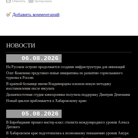
Ответить
Цитировать
Добавить комментарий
НОВОСТИ
06.08.2026
На Русском острове продолжается создание инфраструктуры для инноваций
Олег Кожемяко представил новые инициативы по развитию горнолыжного
туризма в России
В краевой больнице имени Владимирцева освоили новую методику
восстановления после инсульта
Дальневосточная студия кинохроники получила поддержку Дмитрия Демешина
Новый циклон приближается к Хабаровскому краю
05.08.2026
В Биробиджане прошел мастер-класс стилиста международного уровня Алекса
Датского
В Хабаровском крае подготовились к возможному повышению уровня Амура