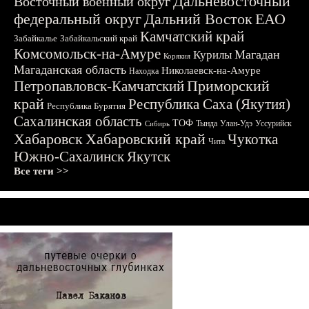
Дальневосточный
Восточный военный округ
федеральный округ
Дальний Восток
ЕАО
Камчатский край
Забайкалье
Забайкальский край
Комсомольск-на-Амуре
Магадан
Курилы
Корякия
Магаданская область
Николаевск-на-Амуре
Находка
Приморский
Петропавловск-Камчатский
край
Республика Саха (Якутия)
Республика Бурятия
Сахалинская область
ТОФ
Тында
Улан-Удэ
Уссурийск
Сибирь
Хабаровск
Хабаровский край
Чукотка
Чита
Южно-Сахалинск
Якутск
Все теги >>