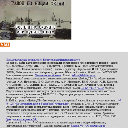
Пользовательское соглашение
,
Политика конфиденциальности
На данном сайте распространяется информация электронного периодического издания «Дебри-
ДВ» со знаком «Дебри-ДВ». 16+ Учредитель: Пронякин К.А. (член Союза журналистов
России, член Союза писателей России). Главный редактор: Харитонова И.Ю. Адрес редакции:
680032, Хабаровский край, Хабаровск, проспект 60-летия Октября, 88-46, т./ф.84212296081.
Электронная приемная:
Отправить сообщение
. E-mail:
editor@debri-dv.com
Редакционный совет электронного периодического издания «Дебри-ДВ» (на общественных
началах): К.А. Пронякин, И.Ю. Харитонова, А.Э. Мирмович, Ю.Н. Юрьев, Ю.В. Ковалев,
Л.Н. Левина, А.Ю. Жданов, Е.Н. Голубь, С.Н. Бурындин, Б.М. Сухинин, О.В. Егорова
Свидетельство о регистрации СМИ (Регистрационный номер)
ЭЛ № ФС77-45537
выдано
Федеральной службой по надзору в сфере связи, информационных технологий и массовых
коммуникаций (Роскомнадзор) 16.06.2011 г. Территория распространения: Российская
Федерация, зарубежные страны.
В 2006 г. проект «Дебри-ДВ» был создан как электронный частный архив, в соответствии с
ФЗ
№ 125 «Об архивном деле в Российской Федерации»
, согласно п. 2 ст. 13 «Создание архивов».
Основной фонд архива составляют публикации газет и журналов, изданные книги, а также
рукописи по дальневосточной (РФ) тематике. Доступ к архивным документам является
открытым в электронном виде, согласно п. 1 ст. 24 вышеобозначенного закона. Архивные
документы к частной собственности редакции не относятся, согласно ст.ст. 1275, 1276, 1306
Гражданского кодекса РФ
.
Согласно ч.2. п.3. ст.17 «Ответственность за правонарушения в сфере информации,
информационных технологий и защиты информации»
Закона РФ «Об информации,