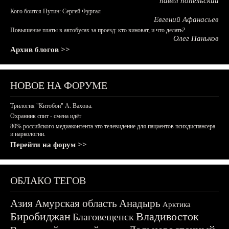
павел попельский
Кого боится Путин: Сергей Фургал
Евгений Афанасьев
Повышение платы в автобусах за проезд: кто виноват, и что делать?
Олег Паньков
Архив блогов >>
НОВОЕ НА ФОРУМЕ
Трилогия "Китобои" А. Вахова.
Охранник спит - смена идёт
80% российского медиаконтента это телевидение для пациентов психдиспансера
и наркологии.
Перейти на форум >>
ОБЛАКО ТЕГОВ
Азия
Амурская область
Анадырь
Арктика
Биробиджан
Владивосток
Благовещенск