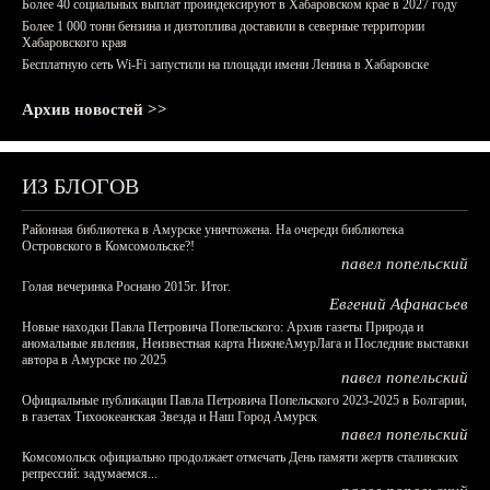
Более 40 социальных выплат проиндексируют в Хабаровском крае в 2027 году
Более 1 000 тонн бензина и дизтоплива доставили в северные территории
Хабаровского края
Бесплатную сеть Wi-Fi запустили на площади имени Ленина в Хабаровске
Архив новостей >>
ИЗ БЛОГОВ
Районная библиотека в Амурске уничтожена. На очереди библиотека
Островского в Комсомольске?!
павел попельский
Голая вечеринка Роснано 2015г. Итог.
Евгений Афанасьев
Новые находки Павла Петровича Попельского: Архив газеты Природа и
аномальные явления, Неизвестная карта НижнеАмурЛага и Последние выставки
автора в Амурске по 2025
павел попельский
Официальные публикации Павла Петровича Попельского 2023-2025 в Болгарии,
в газетах Тихоокеанская Звезда и Наш Город Амурск
павел попельский
Комсомольск официально продолжает отмечать День памяти жертв сталинских
репрессий: задумаемся...