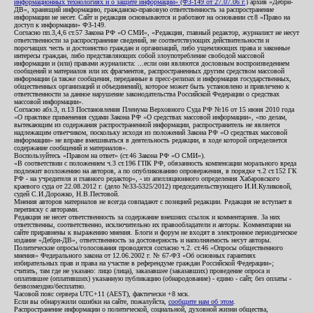
информационных технологиях и о защите информации» (ФЗ-149 от 27.07.06 г.)
архив «Дебри-
ДВ», хранящий информацию, гражданско-правовую ответственность за распространение
информации не несет. Сайт и редакция основываются и работают на основании ст.8 «Право на
доступ к информации» ФЗ-149.
Согласно пп.3,4,6 ст.57 Закона РФ «О СМИ», «Редакция, главный редактор, журналист не несут
ответственности за распространение сведений, не соответствующих действительности и
порочащих честь и достоинство граждан и организаций, либо ущемляющих права и законные
интересы граждан, либо представляющих собой злоупотребление свободой массовой
информации и (или) правами журналиста: ...если они являются дословным воспроизведением
сообщений и материалов или их фрагментов, распространенных другим средством массовой
информации (а также сообщения, переданные в пресс-релизах и информация государственных,
общественных организаций и объединений), которое может быть установлено и привлечено к
ответственности за данное нарушение законодательства Российской Федерации о средствах
массовой информации».
Согласно абз.3, п.13 Постановления Пленума Верховного Суда РФ №16 от 15 июня 2010 года
«О практике применения судами Закона РФ «О средствах массовой информации», «по делам,
вытекающим из содержания распространенной информации, распространитель не является
надлежащим ответчиком, поскольку исходя из положений Закона РФ «О средствах массовой
информации» не вправе вмешиваться в деятельность редакции, в ходе которой определяется
содержание сообщений и материалов».
Воспользуйтесь «Правом на ответ» (ст.46 Закона РФ «О СМИ»).
«В соответствии с положением ч.3 ст.196 ГПК РФ, обязанность компенсации морального вреда
подлежит возложению на авторов, а по опубликованию опровержения, в порядке ч.2 ст.152 ГК
РФ - на учредителя и главного редактор», - из апелляционного определения Хабаровского
краевого суда от 22.08.2012 г. (дело №33-5325/2012) председательствующего И.И.Куликовой,
судей С.И.Дорожко, Н.В.Пестовой.
Мнения авторов материалов не всегда совпадают с позицией редакции. Редакция не вступает в
переписку с авторами.
Редакция не несет ответственность за содержание внешних ссылок и комментариев. За них
ответственны, соответственно, исключительно их правообладатели и авторы. Комментарии на
сайте приравнены к выражению мнения. Блоги и форум не входят в электронное периодическое
издание «Дебри-ДВ», ответственность за достоверность и наполняемость несут авторы.
Политические опросы/голосования проводятся согласно ч.2. ст.46 «Опросы общественного
мнения» Федерального закона от 12.06.2002 г. № 67-ФЗ «Об основных гарантиях
избирательных прав и права на участие в референдуме граждан Российской Федерации»;
считать, там где не указано: лицо (лица), заказавшее (заказавших) проведение опроса и
оплатившее (оплативших) указанную публикацию (обнародование) - едино - сайт, без оплаты -
безвозмездно/бесплатно.
Часовой пояс сервера UTC+11 (AEST), фактически +8 мск.
Если вы обнаружили ошибки на сайте, пожалуйста,
сообщите нам об этом
.
Распространение информации о политической, социальной, духовной жизни общества,