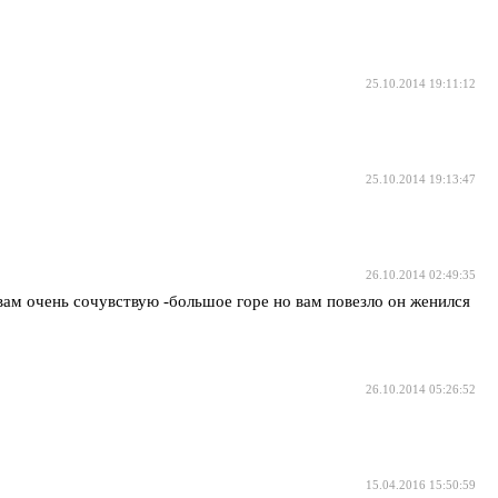
25.10.2014 19:11:12
25.10.2014 19:13:47
26.10.2014 02:49:35
 вам очень сочувствую -большое горе но вам повезло он женился
26.10.2014 05:26:52
15.04.2016 15:50:59