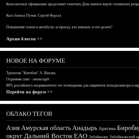
Комсомольск официально продолжает отмечать День памяти жертв сталинских репрес
Кого боится Путин: Сергей Фургал
Повышение платы в автобусах за проезд: кто виноват, и что делать?
Архив блогов >>
НОВОЕ НА ФОРУМЕ
Трилогия "Китобои" А. Вахова.
Охранник спит - смена идёт
80% российского медиаконтента это телевидение для пациентов психдиспансера и на
Перейти на форум >>
ОБЛАКО ТЕГОВ
Бироби
Азия
Амурская область
Анадырь
Арктика
округ
Дальний Восток
ЕАО
Забайкалье
Забайкальский к