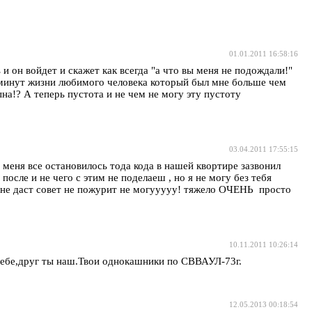
01.01.2011 16:58:16
и он войдет и скажет как всегда "а что вы меня не подождали!"
их минут жизни любимого человека который был мне больше чем
ына!? А теперь пустота и не чем не могу эту пустоту
03.04.2011 17:55:15
меня все остановилось тода кода в нашей квортире зазвонил
осле и не чего с этим не поделаеш , но я не могу без тебя
т не даст совет не пожурит не могууууу! тяжело ОЧЕНЬ просто
10.11.2011 10:26:14
 тебе,друг ты наш.Твои однокашники по СВВАУЛ-73г.
12.05.2013 00:18:54