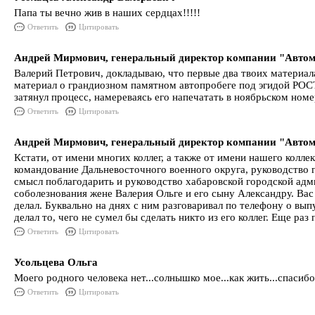
Папа ты вечно жив в наших сердцах!!!!!
Ответить
Цитировать
Андрей Мирмович, генеральный директор компании "Автом
Валерий Петрович, докладываю, что первые два твоих материала
материал о грандиозном памятном автопробеге под эгидой РОСТ
затянул процесс, намереваясь его напечатать в ноябрьском номе
Ответить
Цитировать
Андрей Мирмович, генеральный директор компании "Автом
Кстати, от имени многих коллег, а также от имени нашего кол
командование Дальневосточного военного округа, руководство г
смысл поблагодарить и руководство хабаровской городской ад
соболезнования жене Валерия Ольге и его сыну Александру. Вас 
делал. Буквально на днях с ним разговаривал по телефону о вы
делал то, чего не сумел бы сделать никто из его коллег. Еще ра
Ответить
Цитировать
Усольцева Ольга
Моего родного человека нет...солнышко мое...как жить...спасибо 
Ответить
Цитировать