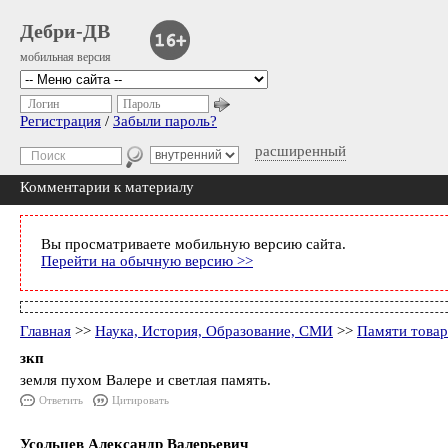
Дебри-ДВ
мобильная версия
Логин
Пароль
Регистрация
/
Забыли пароль?
расширенный
Комментарии к материалу
Вы просматриваете мобильную версию сайта.
Перейти на обычную версию >>
Главная
>>
Наука, История, Образование, СМИ
>>
Памяти товари
зкп
земля пухом Валере и светлая память.
Ответить
Цитировать
Усольцев Александр Валерьевич