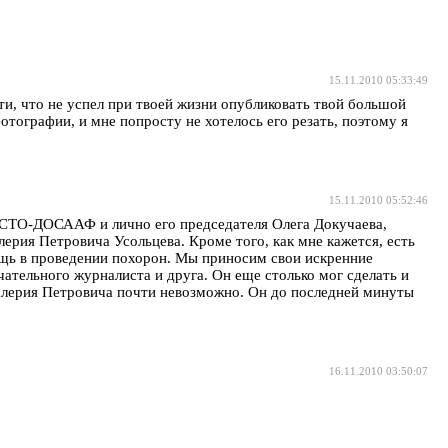
15.11.2010 05:33:49
ти, что не успел при твоей жизни опубликовать твой большой
ографии, и мне попросту не хотелось его резать, поэтому я
15.11.2010 05:52:46
РОСТО-ДОСААФ и лично его председателя Олега Докучаева,
ерия Петровича Усольцева. Кроме того, как мне кажется, есть
ощь в проведении похорон. Мы приносим свои искренние
чательного журналиста и друга. Он еще столько мог сделать и
 Валерия Петровича почти невозможно. Он до последней минуты
16.11.2010 03:50:07