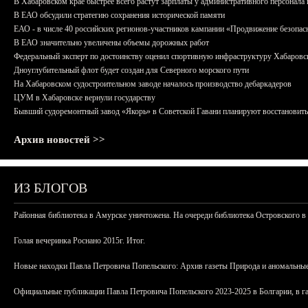
В Хабаровском крае быстрее всего растут зарплаты у административного персонала 
В ЕАО обсудили стратегию сохранения исторической памяти
ЕАО - в числе 40 российских регионов-участников кампании «Продвижение безопас
В ЕАО значительно увеличены объемы дорожных работ
Федеральный эксперт по достоинству оценил спортивную инфраструктуру Хабаровс
Дноуглубительный флот будет создан для Северного морского пути
На Хабаровском судостроительном заводе началось производство дебаркадеров
ЦУМ в Хабаровске вернули государству
Бывший судоремонтный завод «Якорь» в Советской Гавани планируют восстановить
Архив новостей >>
ИЗ БЛОГОВ
Районная библиотека в Амурске уничтожена. На очереди библиотека Островского в
Голая вечеринка Роснано 2015г. Итог.
Новые находки Павла Петровича Попельского: Архив газеты Природа и аномальные
Официальные публикации Павла Петровича Попельского 2023-2025 в Болгарии, в г