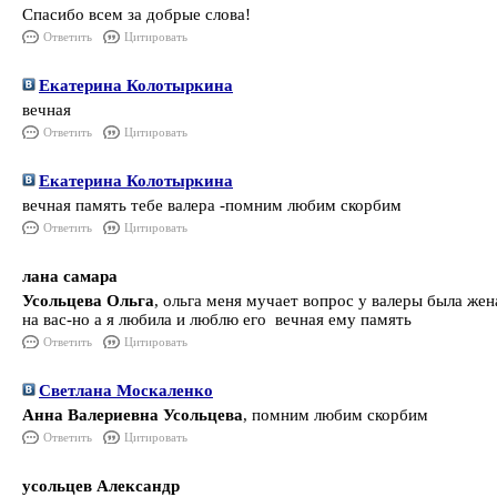
Спасибо всем за добрые слова!
Ответить
Цитировать
Екатерина Колотыркина
вечная
Ответить
Цитировать
Екатерина Колотыркина
вечная память тебе валера -помним любим скорбим
Ответить
Цитировать
лана самара
Усольцева Ольга
, ольга меня мучает вопрос у валеры была жен
на вас-но а я любила и люблю его вечная ему память
Ответить
Цитировать
Светлана Москаленко
Анна Валериевна Усольцева
, помним любим скорбим
Ответить
Цитировать
усольцев Александр