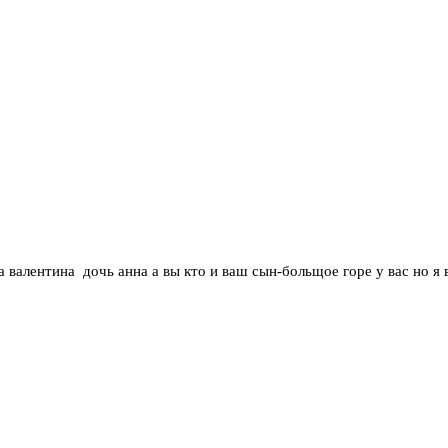
а валентина дочь анна а вы кто и ваш сын-больщое горе у вас но я