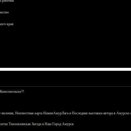
и рабочих
ности»
кого края
 Комсомольске?!
 явления, Неизвестная карта НижнеАмурЛага и Последние выставки автора в Амурске 
азетах Тихоокеанская Звезда и Наш Город Амурск