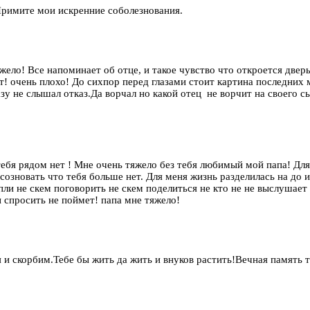
 Примите мои искренние соболезнования.
ело! Все напоминает об отце, и такое чувство что откроется дверь 
дет! очень плохо! До сихпор перед глазами стоит картина последн
азу не слышал отказ.Да ворчал но какой отец не ворчит на своего с
бя рядом нет ! Мне очень тяжело без тебя любимый мой папа! Для 
озновать что тебя больше нет. Для меня жизнь разделилась на до и п
пли не скем поговорить не скем поделиться не кто не не выслушае
и спросить не поймет! папа мне тяжело!
 и скорбим.Тебе бы жить да жить и внуков растить!Вечная память