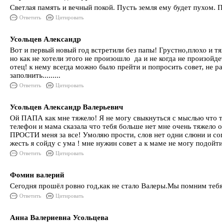
Светлая память и вечный покой. Пусть земля ему будет пухом.
Ответить
Цитировать
Усольцев Александр
Вот и первый новый год встретили без папы! Грустно,плохо и тяж
но как не хотели этого не произошло да и не когда не произой
отец! к нему всегда можно было прейти и попросить совет, не р
заполнить.........
Ответить
Цитировать
Усольцев Александр Валерьевич
Ой ПАПА как мне тяжело! Я не могу свыкнуться с мыслью что те
телефон и мама сказала что тебя больше нет мне очень тяжело ос
ПРОСТИ меня за все! Умоляю прости, слов нет одни слюни и со
жесть я сойду с ума ! мне нужин совет а к маме не могу подойт
Ответить
Цитировать
Фомин валерий
Сегодня прошёл ровно год,как не стало Валеры.Мы помним тебя
Ответить
Цитировать
Анна Валериевна Усольцева