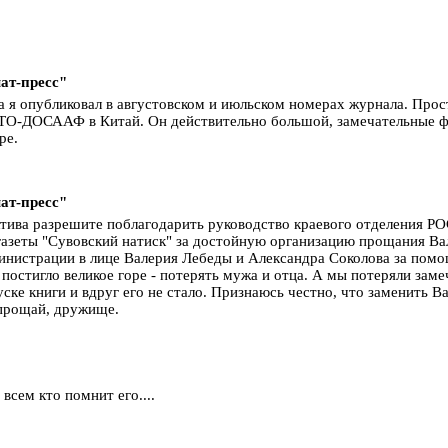
ат-пресс"
 я опубликовал в августовском и июльском номерах журнала. Прос
О-ДОСААФ в Китай. Он действительно большой, замечательные фот
ре.
ат-пресс"
лектива разрешите поблагодарить руководство краевого отделения 
азеты "Сувовский натиск" за достойную организацию прощания Вал
министрации в лице Валерия Лебеды и Александра Соколова за пом
постигло великое горе - потерять мужа и отца. А мы потеряли заме
пуске книги и вдруг его не стало. Признаюсь честно, что заменить
з прощай, дружище.
всем кто помнит его....