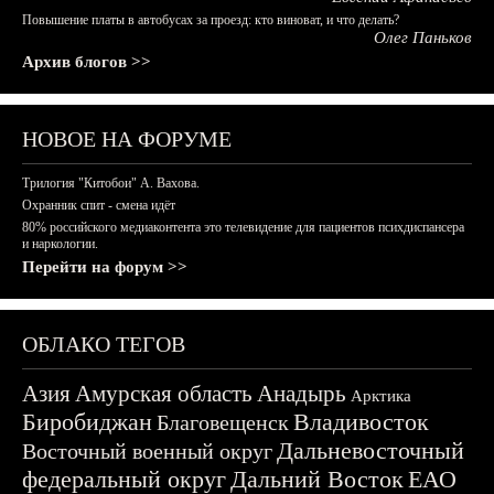
Повышение платы в автобусах за проезд: кто виноват, и что делать?
Олег Паньков
Архив блогов >>
НОВОЕ НА ФОРУМЕ
Трилогия "Китобои" А. Вахова.
Охранник спит - смена идёт
80% российского медиаконтента это телевидение для пациентов психдиспансера
и наркологии.
Перейти на форум >>
ОБЛАКО ТЕГОВ
Азия
Амурская область
Анадырь
Арктика
Биробиджан
Владивосток
Благовещенск
Дальневосточный
Восточный военный округ
федеральный округ
Дальний Восток
ЕАО