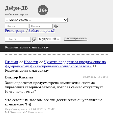
Дебри-ДВ
мобильная версия
Логин
Пароль
Регистрация
/
Забыли пароль?
расширенный
Комментарии к материалу
Главная
>>
Новости
>>
Чукотка поддержала предложение по
федеральному финансированию «северного завоза»
>>
Комментарии к материалу
Виктор Киселев
19.10.2022 13:32:45
Законопроектом предусмотрена комплексная система
управления северным завозом, которая сейчас отсутствует.
И что получается?
Что северным завозом все эти десятилетия он управлял не
комплексно?!)))
Отредактировано 19.10.2022 14:20:47
Ответить
Цитировать