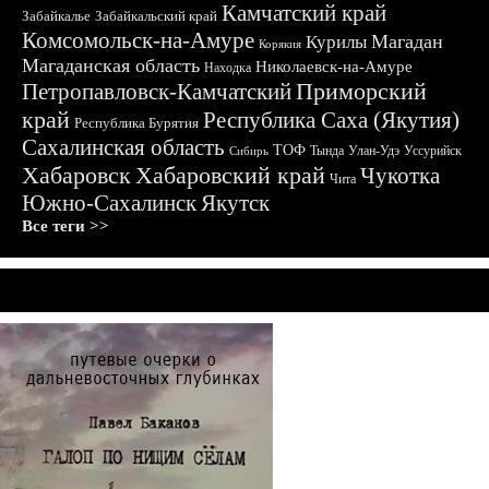
Камчатский край
Забайкалье
Забайкальский край
Комсомольск-на-Амуре
Магадан
Курилы
Корякия
Магаданская область
Николаевск-на-Амуре
Находка
Приморский
Петропавловск-Камчатский
край
Республика Саха (Якутия)
Республика Бурятия
Сахалинская область
ТОФ
Тында
Улан-Удэ
Уссурийск
Сибирь
Хабаровск
Хабаровский край
Чукотка
Чита
Южно-Сахалинск
Якутск
Все теги >>