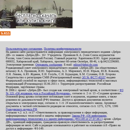
Пользовательское соглашение
,
Политика конфиденциальности
На данном сайте распространяется информация электронного периодического издания «Дебри-
ДВ» со знаком «Дебри-ДВ». 16+ Учредитель: Пронякин К.А. (член Союза журналистов
России, член Союза писателей России). Главный редактор: Харитонова И.Ю. Адрес редакции:
680032, Хабаровский край, Хабаровск, проспект 60-летия Октября, 88-46, т./ф.84212296081.
Электронная приемная:
Отправить сообщение
. E-mail:
editor@debri-dv.com
Редакционный совет электронного периодического издания «Дебри-ДВ» (на общественных
началах): К.А. Пронякин, И.Ю. Харитонова, А.Э. Мирмович, Ю.Н. Юрьев, Ю.В. Ковалев,
Л.Н. Левина, А.Ю. Жданов, Е.Н. Голубь, С.Н. Бурындин, Б.М. Сухинин, О.В. Егорова
Свидетельство о регистрации СМИ (Регистрационный номер)
ЭЛ № ФС77-45537
выдано
Федеральной службой по надзору в сфере связи, информационных технологий и массовых
коммуникаций (Роскомнадзор) 16.06.2011 г. Территория распространения: Российская
Федерация, зарубежные страны.
В 2006 г. проект «Дебри-ДВ» был создан как электронный частный архив, в соответствии с
ФЗ
№ 125 «Об архивном деле в Российской Федерации»
, согласно п. 2 ст. 13 «Создание архивов».
Основной фонд архива составляют публикации газет и журналов, изданные книги, а также
рукописи по дальневосточной (РФ) тематике. Доступ к архивным документам является
открытым в электронном виде, согласно п. 1 ст. 24 вышеобозначенного закона. Архивные
документы к частной собственности редакции не относятся, согласно ст.ст. 1275, 1276, 1306
Гражданского кодекса РФ
.
Согласно ч.2. п.3. ст.17 «Ответственность за правонарушения в сфере информации,
информационных технологий и защиты информации»
Закона РФ «Об информации,
информационных технологиях и о защите информации» (ФЗ-149 от 27.07.06 г.)
архив «Дебри-
ДВ», хранящий информацию, гражданско-правовую ответственность за распространение
информации не несет. Сайт и редакция основываются и работают на основании ст.8 «Право на
доступ к информации» ФЗ-149.