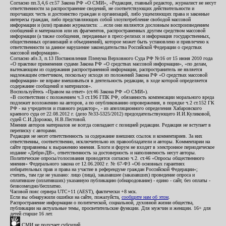
Согласно пп.3,4,6 ст.57 Закона РФ «О СМИ», «Редакция, главный редактор, журналист не несут
ответственности за распространение сведений, не соответствующих действительности и
порочащих честь и достоинство граждан и организаций, либо ущемляющих права и законные
интересы граждан, либо представляющих собой злоупотребление свободой массовой
информации и (или) правами журналиста: ...если они являются дословным воспроизведением
сообщений и материалов или их фрагментов, распространенных другим средством массовой
информации (а также сообщения, переданные в пресс-релизах и информация государственных,
общественных организаций и объединений), которое может быть установлено и привлечено к
ответственности за данное нарушение законодательства Российской Федерации о средствах
массовой информации».
Согласно абз.3, п.13 Постановления Пленума Верховного Суда РФ №16 от 15 июня 2010 года
«О практике применения судами Закона РФ «О средствах массовой информации», «по делам,
вытекающим из содержания распространенной информации, распространитель не является
надлежащим ответчиком, поскольку исходя из положений Закона РФ «О средствах массовой
информации» не вправе вмешиваться в деятельность редакции, в ходе которой определяется
содержание сообщений и материалов».
Воспользуйтесь «Правом на ответ» (ст.46 Закона РФ «О СМИ»).
«В соответствии с положением ч.3 ст.196 ГПК РФ, обязанность компенсации морального вреда
подлежит возложению на авторов, а по опубликованию опровержения, в порядке ч.2 ст.152 ГК
РФ - на учредителя и главного редактор», - из апелляционного определения Хабаровского
краевого суда от 22.08.2012 г. (дело №33-5325/2012) председательствующего И.И.Куликовой,
судей С.И.Дорожко, Н.В.Пестовой.
Мнения авторов материалов не всегда совпадают с позицией редакции. Редакция не вступает в
переписку с авторами.
Редакция не несет ответственность за содержание внешних ссылок и комментариев. За них
ответственны, соответственно, исключительно их правообладатели и авторы. Комментарии на
сайте приравнены к выражению мнения. Блоги и форум не входят в электронное периодическое
издание «Дебри-ДВ», ответственность за достоверность и наполняемость несут авторы.
Политические опросы/голосования проводятся согласно ч.2. ст.46 «Опросы общественного
мнения» Федерального закона от 12.06.2002 г. № 67-ФЗ «Об основных гарантиях
избирательных прав и права на участие в референдуме граждан Российской Федерации»;
считать, там где не указано: лицо (лица), заказавшее (заказавших) проведение опроса и
оплатившее (оплативших) указанную публикацию (обнародование) - едино - сайт, без оплаты -
безвозмездно/бесплатно.
Часовой пояс сервера UTC+11 (AEST), фактически +8 мск.
Если вы обнаружили ошибки на сайте, пожалуйста,
сообщите нам об этом
.
Распространение информации о политической, социальной, духовной жизни общества,
публикации на актуальные темы, просветительские функции. Для мужчин и женщин. 16+ для
детей старше 16 лет.
СМИ не получает субсидий.