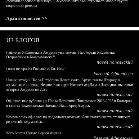
Женский волейбольный клуб «Амурские Тигрицы» открывает набор в группу
подготовки резерва
Архив новостей >>
ИЗ БЛОГОВ
Районная библиотека в Амурске уничтожена. На очереди библиотека
Островского в Комсомольске?!
павел попельский
Голая вечеринка Роснано 2015г. Итог.
Евгений Афанасьев
Новые находки Павла Петровича Попельского: Архив газеты Природа и
аномальные явления, Неизвестная карта НижнеАмурЛага и Последние выставки
автора в Амурске по 2025
павел попельский
Официальные публикации Павла Петровича Попельского 2023-2025 в Болгарии,
в газетах Тихоокеанская Звезда и Наш Город Амурск
павел попельский
Комсомольск официально продолжает отмечать День памяти жертв сталинских
репрессий: задумаемся...
павел попельский
Кого боится Путин: Сергей Фургал
Евгений Афанасьев