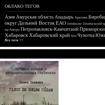
ОБЛАКО ТЕГОВ
Бироби
Азия
Амурская область
Анадырь
Арктика
округ
Дальний Восток
ЕАО
Забайкалье
Забайкальский к
Приморски
Петропавловск-Камчатский
на-Амуре
Хабаровск
Хабаровский край
Чукотка
Южн
Чита
Все теги >>