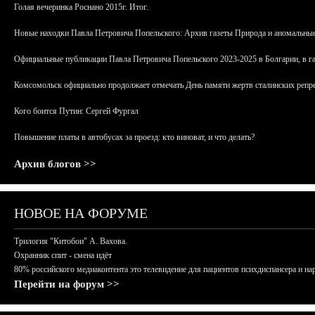
Голая вечеринка Роснано 2015г. Итог.
Новые находки Павла Петровича Попельского: Архив газеты Природа и аномальные
Официальные публикации Павла Петровича Попельского 2023-2025 в Болгарии, в г
Комсомольск официально продолжает отмечать День памяти жертв сталинских репрес
Кого боится Путин: Сергей Фургал
Повышение платы в автобусах за проезд: кто виноват, и что делать?
Архив блогов >>
НОВОЕ НА ФОРУМЕ
Трилогия "Китобои" А. Вахова.
Охранник спит - смена идёт
80% российского медиаконтента это телевидение для пациентов психдиспансера и на
Перейти на форум >>