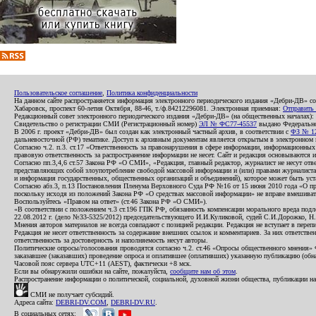
Пользовательское соглашение
,
Политика конфиденциальности
На данном сайте распространяется информация электронного периодического издания «Дебри-ДВ» с
Хабаровск, проспект 60-летия Октября, 88-46, т./ф.84212296081. Электронная приемная:
Отправить
Редакционный совет электронного периодического издания «Дебри-ДВ» (на общественных началах
Свидетельство о регистрации СМИ (Регистрационный номер)
ЭЛ № ФС77-45537
выдано Федеральной
В 2006 г. проект «Дебри-ДВ» был создан как электронный частный архив, в соответствии с
ФЗ № 12
дальневосточной (РФ) тематике. Доступ к архивным документам является открытым в электронном вид
Согласно ч.2. п.3. ст.17 «Ответственность за правонарушения в сфере информации, информационн
правовую ответственность за распространение информации не несет. Сайт и редакция основываются 
Согласно пп.3,4,6 ст.57 Закона РФ «О СМИ», «Редакция, главный редактор, журналист не несут отв
представляющих собой злоупотребление свободой массовой информации и (или) правами журналиста:
и информация государственных, общественных организаций и объединений), которое может быть уста
Согласно абз.3, п.13 Постановления Пленума Верховного Суда РФ №16 от 15 июня 2010 года «О пр
поскольку исходя из положений Закона РФ «О средствах массовой информации» не вправе вмешивать
Воспользуйтесь «Правом на ответ» (ст.46 Закона РФ «О СМИ»).
«В соответствии с положением ч.3 ст.196 ГПК РФ, обязанность компенсации морального вреда подле
22.08.2012 г. (дело №33-5325/2012) председательствующего И.И.Куликовой, судей С.И.Дорожко, Н
Мнения авторов материалов не всегда совпадают с позицией редакции. Редакция не вступает в перепи
Редакция не несет ответственность за содержание внешних ссылок и комментариев. За них ответств
ответственность за достоверность и наполняемость несут авторы.
Политические опросы/голосования проводятся согласно ч.2. ст.46 «Опросы общественного мнения» Фе
заказавшее (заказавших) проведение опроса и оплатившее (оплативших) указанную публикацию (обнаро
Часовой пояс сервера UTC+11 (AEST), фактически +8 мск.
Если вы обнаружили ошибки на сайте, пожалуйста,
сообщите нам об этом
.
Распространение информации о политической, социальной, духовной жизни общества, публикации на
СМИ не получает субсидий.
Адреса сайта:
DEBRI-DV.COM
,
DEBRI-DV.RU
.
В социальных сетях: