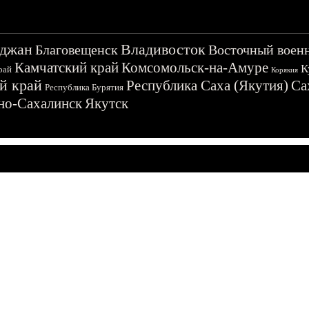
джан
Владивосток
Благовещенск
Восточный воен
Камчатский край
Комсомольск-на-Амуре
К
рай
Корякия
й край
Республика Саха (Якутия)
Са
Республика Бурятия
о-Сахалинск
Якутск