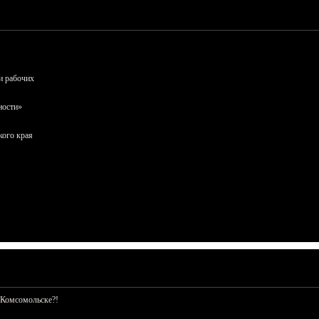
и рабочих
ности»
кого края
 Комсомольске?!