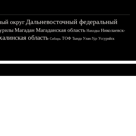
Дальневосточный федеральный
ный округ
Магадан
Магаданская область
урилы
Николаевск-
Находка
халинская область
ТОФ
Тында
Улан-Удэ
Уссурийск
Сибирь