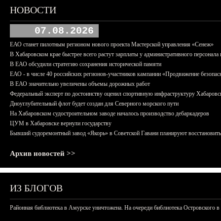
НОВОСТИ
07.08.2026
ЕАО станет пилотным регионом нового проекта Мастерской управления «Сенеж»
В Хабаровском крае быстрее всего растут зарплаты у административного персонала 
В ЕАО обсудили стратегию сохранения исторической памяти
ЕАО - в числе 40 российских регионов-участников кампании «Продвижение безопас
В ЕАО значительно увеличены объемы дорожных работ
Федеральный эксперт по достоинству оценил спортивную инфраструктуру Хабаровс
Дноуглубительный флот будет создан для Северного морского пути
На Хабаровском судостроительном заводе началось производство дебаркадеров
ЦУМ в Хабаровске вернули государству
Бывший судоремонтный завод «Якорь» в Советской Гавани планируют восстановить
Архив новостей >>
ИЗ БЛОГОВ
Районная библиотека в Амурске уничтожена. На очереди библиотека Островского в