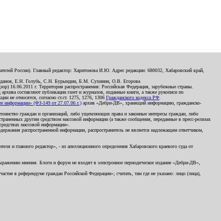
телей России). Главный редактор: Харитонова И.Ю. Адрес редакции: 680032, Хабаровский край,
данов, Е.Н. Голубь, С.Н. Бурындин, Б.М. Сухинин, О.В. Егорова
р) 16.06.2011 г. Территория распространения: Российская Федерация, зарубежные страны.
д архива составляют публикации газет и журналов, изданные книги, а также рукописи по
и не относятся, согласно ст.ст. 1275, 1276, 1306
Гражданского кодекса РФ
.
 информации» (ФЗ-149 от 27.07.06 г.)
архив «Дебри-ДВ», хранящий информацию, гражданско-
остоинство граждан и организаций, либо ущемляющих права и законные интересы граждан, либо
страненных другим средством массовой информации (а также сообщения, переданные в пресс-релизах
 средствах массовой информации».
держания распространенной информации, распространитель не является надлежащим ответчиком,
еля и главного редактор», - из апелляционного определения Хабаровского краевого суда от
 выражению мнения. Блоги и форум не входят в электронное периодическое издание «Дебри-ДВ»,
стие в референдуме граждан Российской Федерации»; считать, там где не указано: лицо (лица),