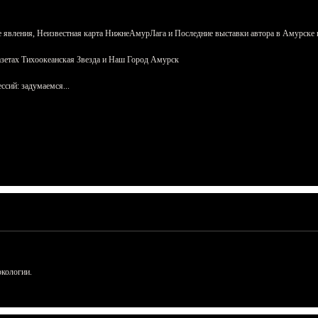
 явления, Неизвестная карта НижнеАмурЛага и Последние выставки автора в Амурске 
азетах Тихоокеанская Звезда и Наш Город Амурск
сий: задумаемся...
ркологии.