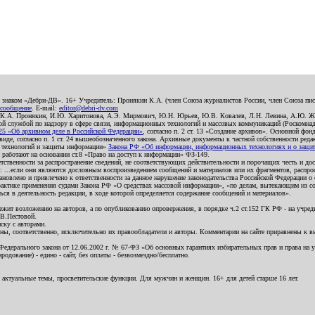
о знаком «Дебри-ДВ». 16+ Учредитель: Пронякин К.А. (член Союза журналистов России, член Союза писа
 сообщение
. E-mail:
editor@debri-dv.com
): К.А. Пронякин, И.Ю. Харитонова, А.Э. Мирмович, Ю.Н. Юрьев, Ю.В. Ковалев, Л.Н. Левина, А.Ю. Ж
 службой по надзору в сфере связи, информационных технологий и массовых коммуникаций (Роскомнадзо
5 «Об архивном деле в Российской Федерации»
, согласно п. 2 ст. 13 «Создание архивов». Основной фон
е, согласно п. 1 ст. 24 вышеобозначенного закона. Архивные документы к частной собственности редакци
ых технологий и защиты информации»
Закона РФ «Об информации, информационных технологиях и о защите
и работают на основании ст.8 «Право на доступ к информации» ФЗ-149.
етственности за распространение сведений, не соответствующих действительности и порочащих честь и д
 ...если они являются дословным воспроизведением сообщений и материалов или их фрагментов, распро
новлено и привлечено к ответственности за данное нарушение законодательства Российской Федерации о
актике применения судами Закона РФ «О средствах массовой информации», «по делам, вытекающим из со
ся в деятельность редакции, в ходе которой определяется содержание сообщений и материалов».
жит возложению на авторов, а по опубликованию опровержения, в порядке ч.2 ст.152 ГК РФ - на учредит
.В.Пестовой.
ску с авторами.
енны, соответственно, исключительно их правообладатели и авторы. Комментарии на сайте приравнены к
дерального закона от 12.06.2002 г. № 67-ФЗ «Об основных гарантиях избирательных прав и права на уча
дование) - едино - сайт, без оплаты - безвозмездно/бесплатно.
 актуальные темы, просветительские функции. Для мужчин и женщин. 16+ для детей старше 16 лет.