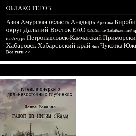
ОБЛАКО ТЕГОВ
Бироби
Азия
Амурская область
Анадырь
Арктика
округ
Дальний Восток
ЕАО
Забайкалье
Забайкальский к
Приморски
Петропавловск-Камчатский
на-Амуре
Хабаровск
Хабаровский край
Чукотка
Южн
Чита
Все теги >>