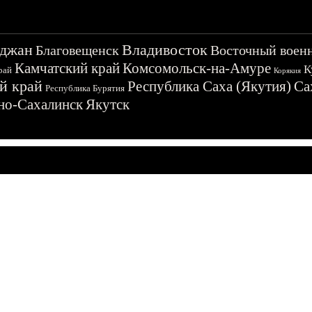
джан
Владивосток
Благовещенск
Восточный воен
Камчатский край
Комсомольск-на-Амуре
К
рай
Корякия
й край
Республика Саха (Якутия)
Са
Республика Бурятия
о-Сахалинск
Якутск