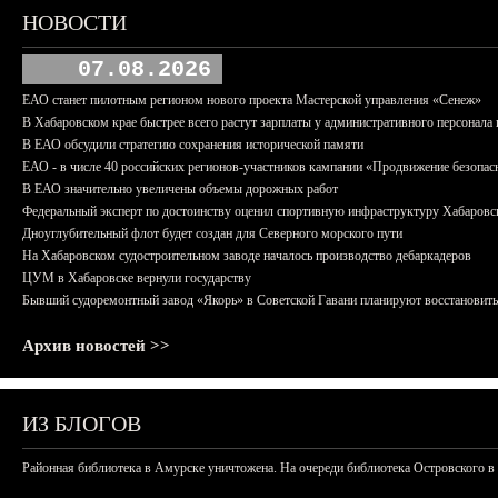
НОВОСТИ
07.08.2026
ЕАО станет пилотным регионом нового проекта Мастерской управления «Сенеж»
В Хабаровском крае быстрее всего растут зарплаты у административного персонала 
В ЕАО обсудили стратегию сохранения исторической памяти
ЕАО - в числе 40 российских регионов-участников кампании «Продвижение безопас
В ЕАО значительно увеличены объемы дорожных работ
Федеральный эксперт по достоинству оценил спортивную инфраструктуру Хабаровс
Дноуглубительный флот будет создан для Северного морского пути
На Хабаровском судостроительном заводе началось производство дебаркадеров
ЦУМ в Хабаровске вернули государству
Бывший судоремонтный завод «Якорь» в Советской Гавани планируют восстановить
Архив новостей >>
ИЗ БЛОГОВ
Районная библиотека в Амурске уничтожена. На очереди библиотека Островского в