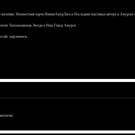
 явления, Неизвестная карта НижнеАмурЛага и Последние выставки автора в Амурске 
азетах Тихоокеанская Звезда и Наш Город Амурск
сий: задумаемся...
ркологии.