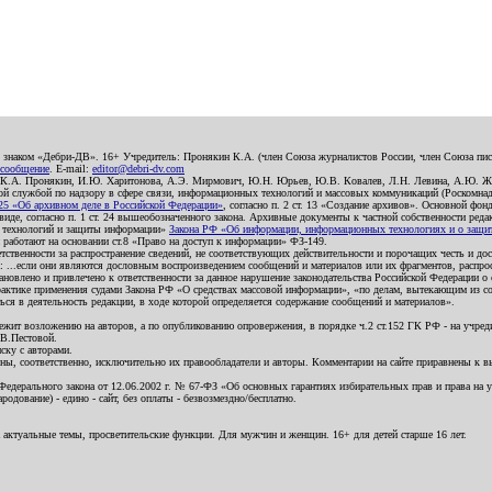
о знаком «Дебри-ДВ». 16+ Учредитель: Пронякин К.А. (член Союза журналистов России, член Союза писа
 сообщение
. E-mail:
editor@debri-dv.com
): К.А. Пронякин, И.Ю. Харитонова, А.Э. Мирмович, Ю.Н. Юрьев, Ю.В. Ковалев, Л.Н. Левина, А.Ю. Ж
 службой по надзору в сфере связи, информационных технологий и массовых коммуникаций (Роскомнадзо
5 «Об архивном деле в Российской Федерации»
, согласно п. 2 ст. 13 «Создание архивов». Основной фон
е, согласно п. 1 ст. 24 вышеобозначенного закона. Архивные документы к частной собственности редакци
ых технологий и защиты информации»
Закона РФ «Об информации, информационных технологиях и о защите
и работают на основании ст.8 «Право на доступ к информации» ФЗ-149.
етственности за распространение сведений, не соответствующих действительности и порочащих честь и д
 ...если они являются дословным воспроизведением сообщений и материалов или их фрагментов, распро
новлено и привлечено к ответственности за данное нарушение законодательства Российской Федерации о
актике применения судами Закона РФ «О средствах массовой информации», «по делам, вытекающим из со
ся в деятельность редакции, в ходе которой определяется содержание сообщений и материалов».
жит возложению на авторов, а по опубликованию опровержения, в порядке ч.2 ст.152 ГК РФ - на учредит
.В.Пестовой.
ску с авторами.
енны, соответственно, исключительно их правообладатели и авторы. Комментарии на сайте приравнены к
дерального закона от 12.06.2002 г. № 67-ФЗ «Об основных гарантиях избирательных прав и права на уча
дование) - едино - сайт, без оплаты - безвозмездно/бесплатно.
 актуальные темы, просветительские функции. Для мужчин и женщин. 16+ для детей старше 16 лет.