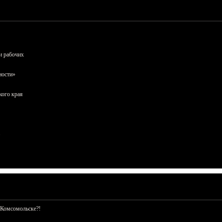
и рабочих
ности»
кого края
 Комсомольске?!