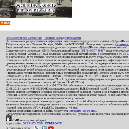
Пользовательское соглашение
,
Политика конфиденциальности
На данном сайте распространяется информация электронного периодического издания «Дебри-ДВ» с
Хабаровск, проспект 60-летия Октября, 88-46, т./ф.84212296081. Электронная приемная:
Отправить
Редакционный совет электронного периодического издания «Дебри-ДВ» (на общественных началах
Свидетельство о регистрации СМИ (Регистрационный номер)
ЭЛ № ФС77-45537
выдано Федеральной
В 2006 г. проект «Дебри-ДВ» был создан как электронный частный архив, в соответствии с
ФЗ № 12
дальневосточной (РФ) тематике. Доступ к архивным документам является открытым в электронном вид
Согласно ч.2. п.3. ст.17 «Ответственность за правонарушения в сфере информации, информационн
правовую ответственность за распространение информации не несет. Сайт и редакция основываются 
Согласно пп.3,4,6 ст.57 Закона РФ «О СМИ», «Редакция, главный редактор, журналист не несут отв
представляющих собой злоупотребление свободой массовой информации и (или) правами журналиста:
и информация государственных, общественных организаций и объединений), которое может быть уста
Согласно абз.3, п.13 Постановления Пленума Верховного Суда РФ №16 от 15 июня 2010 года «О пр
поскольку исходя из положений Закона РФ «О средствах массовой информации» не вправе вмешивать
Воспользуйтесь «Правом на ответ» (ст.46 Закона РФ «О СМИ»).
«В соответствии с положением ч.3 ст.196 ГПК РФ, обязанность компенсации морального вреда подле
22.08.2012 г. (дело №33-5325/2012) председательствующего И.И.Куликовой, судей С.И.Дорожко, Н
Мнения авторов материалов не всегда совпадают с позицией редакции. Редакция не вступает в перепи
Редакция не несет ответственность за содержание внешних ссылок и комментариев. За них ответств
ответственность за достоверность и наполняемость несут авторы.
Политические опросы/голосования проводятся согласно ч.2. ст.46 «Опросы общественного мнения» Фе
заказавшее (заказавших) проведение опроса и оплатившее (оплативших) указанную публикацию (обнаро
Часовой пояс сервера UTC+11 (AEST), фактически +8 мск.
Если вы обнаружили ошибки на сайте, пожалуйста,
сообщите нам об этом
.
Распространение информации о политической, социальной, духовной жизни общества, публикации на
СМИ не получает субсидий.
Адреса сайта:
DEBRI-DV.COM
,
DEBRI-DV.RU
.
В социальных сетях: