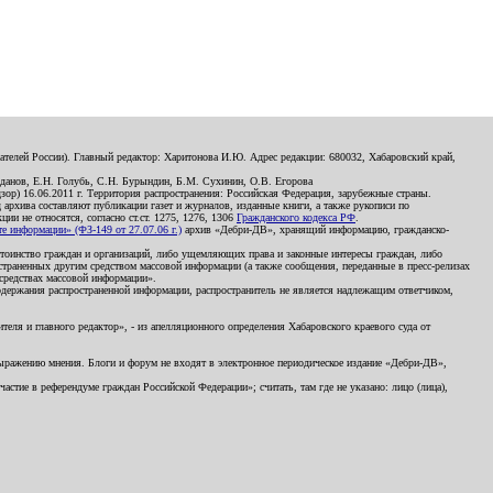
телей России). Главный редактор: Харитонова И.Ю. Адрес редакции: 680032, Хабаровский край,
данов, Е.Н. Голубь, С.Н. Бурындин, Б.М. Сухинин, О.В. Егорова
р) 16.06.2011 г. Территория распространения: Российская Федерация, зарубежные страны.
д архива составляют публикации газет и журналов, изданные книги, а также рукописи по
и не относятся, согласно ст.ст. 1275, 1276, 1306
Гражданского кодекса РФ
.
 информации» (ФЗ-149 от 27.07.06 г.)
архив «Дебри-ДВ», хранящий информацию, гражданско-
остоинство граждан и организаций, либо ущемляющих права и законные интересы граждан, либо
страненных другим средством массовой информации (а также сообщения, переданные в пресс-релизах
 средствах массовой информации».
держания распространенной информации, распространитель не является надлежащим ответчиком,
еля и главного редактор», - из апелляционного определения Хабаровского краевого суда от
 выражению мнения. Блоги и форум не входят в электронное периодическое издание «Дебри-ДВ»,
стие в референдуме граждан Российской Федерации»; считать, там где не указано: лицо (лица),