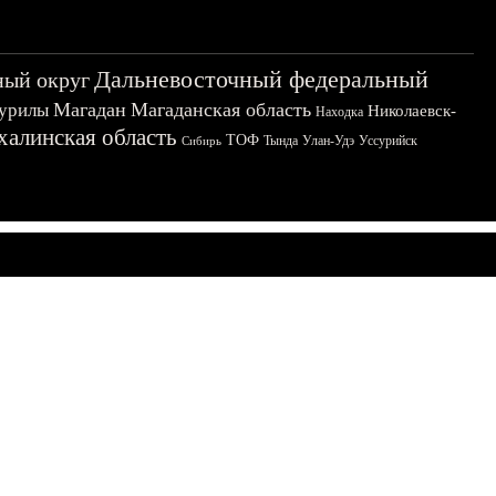
Дальневосточный федеральный
ный округ
Магадан
Магаданская область
урилы
Николаевск-
Находка
халинская область
ТОФ
Тында
Улан-Удэ
Уссурийск
Сибирь