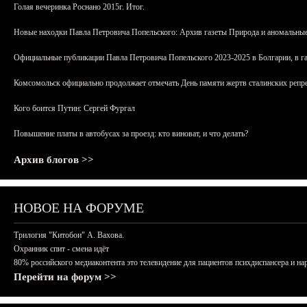
Голая вечеринка Роснано 2015г. Итог.
Новые находки Павла Петровича Попельского: Архив газеты Природа и аномальные
Официальные публикации Павла Петровича Попельского 2023-2025 в Болгарии, в г
Комсомольск официально продолжает отмечать День памяти жертв сталинских репрес
Кого боится Путин: Сергей Фургал
Повышение платы в автобусах за проезд: кто виноват, и что делать?
Архив блогов >>
НОВОЕ НА ФОРУМЕ
Трилогия "Китобои" А. Вахова.
Охранник спит - смена идёт
80% российского медиаконтента это телевидение для пациентов психдиспансера и на
Перейти на форум >>