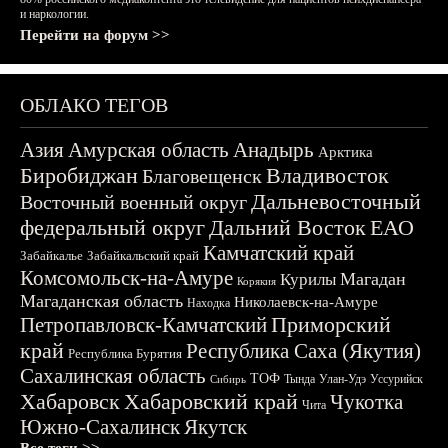
и наркологии.
Перейти на форум >>
ОБЛАКО ТЕГОВ
Азия
Амурская область
Анадырь
Арктика
Биробиджан
Владивосток
Благовещенск
Дальневосточный
Восточный военный округ
федеральный округ
Дальний Восток
ЕАО
Камчатский край
Забайкалье
Забайкальский край
Комсомольск-на-Амуре
Магадан
Курилы
Корякия
Магаданская область
Николаевск-на-Амуре
Находка
Приморский
Петропавловск-Камчатский
край
Республика Саха (Якутия)
Республика Бурятия
Сахалинская область
ТОФ
Тында
Улан-Удэ
Уссурийск
Сибирь
Хабаровск
Хабаровский край
Чукотка
Чита
Южно-Сахалинск
Якутск