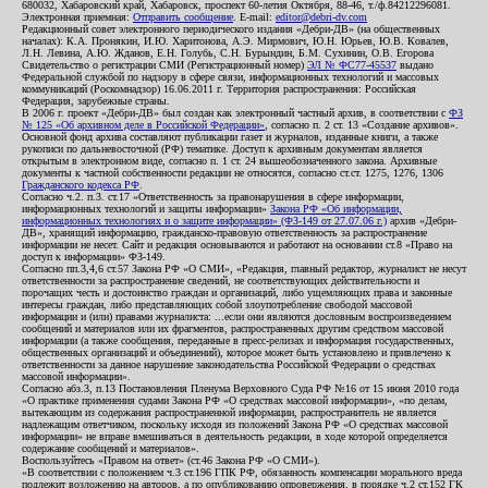
680032, Хабаровский край, Хабаровск, проспект 60-летия Октября, 88-46, т./ф.84212296081.
Электронная приемная:
Отправить сообщение
. E-mail:
editor@debri-dv.com
Редакционный совет электронного периодического издания «Дебри-ДВ» (на общественных
началах): К.А. Пронякин, И.Ю. Харитонова, А.Э. Мирмович, Ю.Н. Юрьев, Ю.В. Ковалев,
Л.Н. Левина, А.Ю. Жданов, Е.Н. Голубь, С.Н. Бурындин, Б.М. Сухинин, О.В. Егорова
Свидетельство о регистрации СМИ (Регистрационный номер)
ЭЛ № ФС77-45537
выдано
Федеральной службой по надзору в сфере связи, информационных технологий и массовых
коммуникаций (Роскомнадзор) 16.06.2011 г. Территория распространения: Российская
Федерация, зарубежные страны.
В 2006 г. проект «Дебри-ДВ» был создан как электронный частный архив, в соответствии с
ФЗ
№ 125 «Об архивном деле в Российской Федерации»
, согласно п. 2 ст. 13 «Создание архивов».
Основной фонд архива составляют публикации газет и журналов, изданные книги, а также
рукописи по дальневосточной (РФ) тематике. Доступ к архивным документам является
открытым в электронном виде, согласно п. 1 ст. 24 вышеобозначенного закона. Архивные
документы к частной собственности редакции не относятся, согласно ст.ст. 1275, 1276, 1306
Гражданского кодекса РФ
.
Согласно ч.2. п.3. ст.17 «Ответственность за правонарушения в сфере информации,
информационных технологий и защиты информации»
Закона РФ «Об информации,
информационных технологиях и о защите информации» (ФЗ-149 от 27.07.06 г.)
архив «Дебри-
ДВ», хранящий информацию, гражданско-правовую ответственность за распространение
информации не несет. Сайт и редакция основываются и работают на основании ст.8 «Право на
доступ к информации» ФЗ-149.
Согласно пп.3,4,6 ст.57 Закона РФ «О СМИ», «Редакция, главный редактор, журналист не несут
ответственности за распространение сведений, не соответствующих действительности и
порочащих честь и достоинство граждан и организаций, либо ущемляющих права и законные
интересы граждан, либо представляющих собой злоупотребление свободой массовой
информации и (или) правами журналиста: ...если они являются дословным воспроизведением
сообщений и материалов или их фрагментов, распространенных другим средством массовой
информации (а также сообщения, переданные в пресс-релизах и информация государственных,
общественных организаций и объединений), которое может быть установлено и привлечено к
ответственности за данное нарушение законодательства Российской Федерации о средствах
массовой информации».
Согласно абз.3, п.13 Постановления Пленума Верховного Суда РФ №16 от 15 июня 2010 года
«О практике применения судами Закона РФ «О средствах массовой информации», «по делам,
вытекающим из содержания распространенной информации, распространитель не является
надлежащим ответчиком, поскольку исходя из положений Закона РФ «О средствах массовой
информации» не вправе вмешиваться в деятельность редакции, в ходе которой определяется
содержание сообщений и материалов».
Воспользуйтесь «Правом на ответ» (ст.46 Закона РФ «О СМИ»).
«В соответствии с положением ч.3 ст.196 ГПК РФ, обязанность компенсации морального вреда
подлежит возложению на авторов, а по опубликованию опровержения, в порядке ч.2 ст.152 ГК