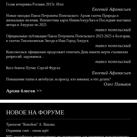
Голая вечеринка Роснано 2015г. Итог.
Евгений Афанасьев
Новые находки Павла Петровича Попельского: Архив газеты Природа и
аномальные явления, Неизвестная карта НижнеАмурЛага и Последние выставки
автора в Амурске по 2025
павел попельский
Официальные публикации Павла Петровича Попельского 2023-2025 в Болгарии,
в газетах Тихоокеанская Звезда и Наш Город Амурск
павел попельский
Комсомольск официально продолжает отмечать День памяти жертв сталинских
репрессий: задумаемся...
павел попельский
Кого боится Путин: Сергей Фургал
Евгений Афанасьев
Повышение платы в автобусах за проезд: кто виноват, и что делать?
Олег Паньков
Архив блогов >>
НОВОЕ НА ФОРУМЕ
Трилогия "Китобои" А. Вахова.
Охранник спит - смена идёт
80% российского медиаконтента это телевидение для пациентов психдиспансера