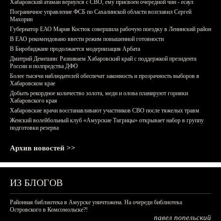
Хабаровский атаман вернулся с СВО, ему присвоен очередной чин - есаул
Пограничное управление ФСБ по Сахалинской области возглавил Сергей
Махорин
Губернатор ЕАО Мария Костюк совершила рабочую поездку в Ленинский район
В ЕАО рекомендовано ввести режим повышенной готовности
В Биробиджане продолжается модернизация Арбата
Дмитрий Демешин: Развиваем Хабаровский край с поддержкой президента
России и полпредства ДФО
Более тысячи наблюдателей обеспечат законность и прозрачность выборов в
Хабаровском крае
Добыть рекордное количество золота, меди и олова планируют горняки
Хабаровского края
Хабаровские врачи восстанавливают участников СВО после тяжелых травм
Женский волейбольный клуб «Амурские Тигрицы» открывает набор в группу
подготовки резерва
Архив новостей >>
ИЗ БЛОГОВ
Районная библиотека в Амурске уничтожена. На очереди библиотека
Островского в Комсомольске?!
павел попельский