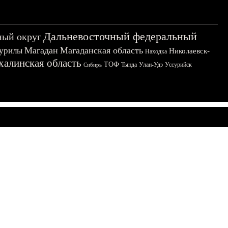
Дальневосточный федеральный
ный округ
Магадан
Магаданская область
урилы
Николаевск-
Находка
халинская область
ТОФ
Тында
Улан-Удэ
Уссурийск
Сибирь