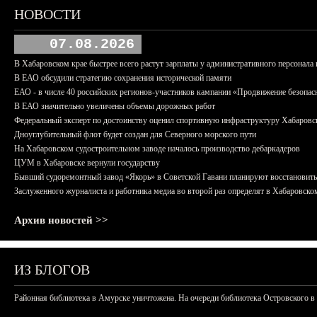
НОВОСТИ
07.08.2026
В Хабаровском крае быстрее всего растут зарплаты у административного персонала 
В ЕАО обсудили стратегию сохранения исторической памяти
ЕАО - в числе 40 российских регионов-участников кампании «Продвижение безопас
В ЕАО значительно увеличены объемы дорожных работ
Федеральный эксперт по достоинству оценил спортивную инфраструктуру Хабаровс
Дноуглубительный флот будет создан для Северного морского пути
На Хабаровском судостроительном заводе началось производство дебаркадеров
ЦУМ в Хабаровске вернули государству
Бывший судоремонтный завод «Якорь» в Советской Гавани планируют восстановить
Заслуженного журналиста и работника медиа во второй раз определят в Хабаровско
Архив новостей >>
ИЗ БЛОГОВ
Районная библиотека в Амурске уничтожена. На очереди библиотека Островского в