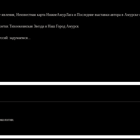
 явления, Неизвестная карта НижнеАмурЛага и Последние выставки автора в Амурске 
азетах Тихоокеанская Звезда и Наш Город Амурск
сий: задумаемся...
ркологии.