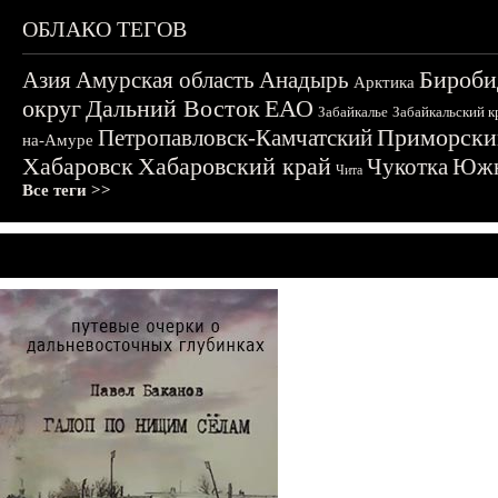
ОБЛАКО ТЕГОВ
Бироби
Азия
Амурская область
Анадырь
Арктика
округ
Дальний Восток
ЕАО
Забайкалье
Забайкальский к
Приморски
Петропавловск-Камчатский
на-Амуре
Хабаровск
Хабаровский край
Чукотка
Южн
Чита
Все теги >>