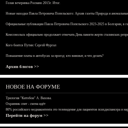
Голая вечеринка Роснано 2015г. Итог.
Новые находки Павла Петровича Попельского: Архив газеты Природа и аномальные
Официальные публикации Павла Петровича Попельского 2023-2025 в Болгарии, в г
Комсомольск официально продолжает отмечать День памяти жертв сталинских репрес
Кого боится Путин: Сергей Фургал
Повышение платы в автобусах за проезд: кто виноват, и что делать?
Архив блогов >>
НОВОЕ НА ФОРУМЕ
Трилогия "Китобои" А. Вахова.
Охранник спит - смена идёт
80% российского медиаконтента это телевидение для пациентов психдиспансера и на
Перейти на форум >>