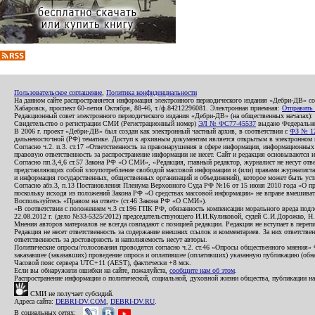
Пользовательское соглашение
,
Политика конфиденциальности
На данном сайте распространяется информация электронного периодического издания «Дебри-ДВ» с
Хабаровск, проспект 60-летия Октября, 88-46, т./ф.84212296081. Электронная приемная:
Отправить
Редакционный совет электронного периодического издания «Дебри-ДВ» (на общественных началах
Свидетельство о регистрации СМИ (Регистрационный номер)
ЭЛ № ФС77-45537
выдано Федеральной
В 2006 г. проект «Дебри-ДВ» был создан как электронный частный архив, в соответствии с
ФЗ № 12
дальневосточной (РФ) тематике. Доступ к архивным документам является открытым в электронном вид
Согласно ч.2. п.3. ст.17 «Ответственность за правонарушения в сфере информации, информационн
правовую ответственность за распространение информации не несет. Сайт и редакция основываются 
Согласно пп.3,4,6 ст.57 Закона РФ «О СМИ», «Редакция, главный редактор, журналист не несут отв
представляющих собой злоупотребление свободой массовой информации и (или) правами журналиста:
и информация государственных, общественных организаций и объединений), которое может быть уста
Согласно абз.3, п.13 Постановления Пленума Верховного Суда РФ №16 от 15 июня 2010 года «О пр
поскольку исходя из положений Закона РФ «О средствах массовой информации» не вправе вмешивать
Воспользуйтесь «Правом на ответ» (ст.46 Закона РФ «О СМИ»).
«В соответствии с положением ч.3 ст.196 ГПК РФ, обязанность компенсации морального вреда подле
22.08.2012 г. (дело №33-5325/2012) председательствующего И.И.Куликовой, судей С.И.Дорожко, Н
Мнения авторов материалов не всегда совпадают с позицией редакции. Редакция не вступает в перепи
Редакция не несет ответственность за содержание внешних ссылок и комментариев. За них ответств
ответственность за достоверность и наполняемость несут авторы.
Политические опросы/голосования проводятся согласно ч.2. ст.46 «Опросы общественного мнения» Фе
заказавшее (заказавших) проведение опроса и оплатившее (оплативших) указанную публикацию (обнаро
Часовой пояс сервера UTC+11 (AEST), фактически +8 мск.
Если вы обнаружили ошибки на сайте, пожалуйста,
сообщите нам об этом
.
Распространение информации о политической, социальной, духовной жизни общества, публикации на
СМИ не получает субсидий.
Адреса сайта:
DEBRI-DV.COM
,
DEBRI-DV.RU
.
В социальных сетях: