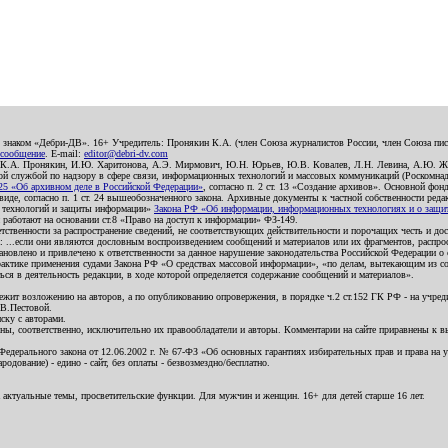
о знаком «Дебри-ДВ». 16+ Учредитель: Пронякин К.А. (член Союза журналистов России, член Союза писа
 сообщение
. E-mail:
editor@debri-dv.com
): К.А. Пронякин, И.Ю. Харитонова, А.Э. Мирмович, Ю.Н. Юрьев, Ю.В. Ковалев, Л.Н. Левина, А.Ю. Ж
 службой по надзору в сфере связи, информационных технологий и массовых коммуникаций (Роскомнадзо
5 «Об архивном деле в Российской Федерации»
, согласно п. 2 ст. 13 «Создание архивов». Основной фон
е, согласно п. 1 ст. 24 вышеобозначенного закона. Архивные документы к частной собственности редакци
ых технологий и защиты информации»
Закона РФ «Об информации, информационных технологиях и о защите
и работают на основании ст.8 «Право на доступ к информации» ФЗ-149.
етственности за распространение сведений, не соответствующих действительности и порочащих честь и д
 ...если они являются дословным воспроизведением сообщений и материалов или их фрагментов, распро
новлено и привлечено к ответственности за данное нарушение законодательства Российской Федерации о
актике применения судами Закона РФ «О средствах массовой информации», «по делам, вытекающим из со
ся в деятельность редакции, в ходе которой определяется содержание сообщений и материалов».
жит возложению на авторов, а по опубликованию опровержения, в порядке ч.2 ст.152 ГК РФ - на учредит
.В.Пестовой.
ску с авторами.
енны, соответственно, исключительно их правообладатели и авторы. Комментарии на сайте приравнены к
дерального закона от 12.06.2002 г. № 67-ФЗ «Об основных гарантиях избирательных прав и права на уча
дование) - едино - сайт, без оплаты - безвозмездно/бесплатно.
 актуальные темы, просветительские функции. Для мужчин и женщин. 16+ для детей старше 16 лет.