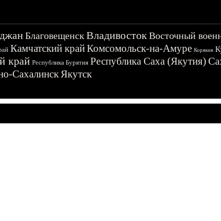
джан
Владивосток
Благовещенск
Восточный воен
Камчатский край
Комсомольск-на-Амуре
К
рай
Корякия
й край
Республика Саха (Якутия)
Са
Республика Бурятия
о-Сахалинск
Якутск