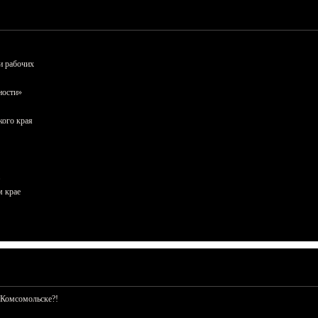
и рабочих
ности»
кого края
м крае
 Комсомольске?!