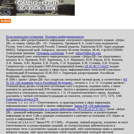
Пользовательское соглашение
,
Политика конфиденциальности
На данном сайте распространяется информация электронного периодического издания «Дебри-
ДВ» со знаком «Дебри-ДВ». 16+ Учредитель: Пронякин К.А. (член Союза журналистов
России, член Союза писателей России). Главный редактор: Харитонова И.Ю. Адрес редакции:
680032, Хабаровский край, Хабаровск, проспект 60-летия Октября, 88-46, т./ф.84212296081.
Электронная приемная:
Отправить сообщение
. E-mail:
editor@debri-dv.com
Редакционный совет электронного периодического издания «Дебри-ДВ» (на общественных
началах): К.А. Пронякин, И.Ю. Харитонова, А.Э. Мирмович, Ю.Н. Юрьев, Ю.В. Ковалев,
Л.Н. Левина, А.Ю. Жданов, Е.Н. Голубь, С.Н. Бурындин, Б.М. Сухинин, О.В. Егорова
Свидетельство о регистрации СМИ (Регистрационный номер)
ЭЛ № ФС77-45537
выдано
Федеральной службой по надзору в сфере связи, информационных технологий и массовых
коммуникаций (Роскомнадзор) 16.06.2011 г. Территория распространения: Российская
Федерация, зарубежные страны.
В 2006 г. проект «Дебри-ДВ» был создан как электронный частный архив, в соответствии с
ФЗ
№ 125 «Об архивном деле в Российской Федерации»
, согласно п. 2 ст. 13 «Создание архивов».
Основной фонд архива составляют публикации газет и журналов, изданные книги, а также
рукописи по дальневосточной (РФ) тематике. Доступ к архивным документам является
открытым в электронном виде, согласно п. 1 ст. 24 вышеобозначенного закона. Архивные
документы к частной собственности редакции не относятся, согласно ст.ст. 1275, 1276, 1306
Гражданского кодекса РФ
.
Согласно ч.2. п.3. ст.17 «Ответственность за правонарушения в сфере информации,
информационных технологий и защиты информации»
Закона РФ «Об информации,
информационных технологиях и о защите информации» (ФЗ-149 от 27.07.06 г.)
архив «Дебри-
ДВ», хранящий информацию, гражданско-правовую ответственность за распространение
информации не несет. Сайт и редакция основываются и работают на основании ст.8 «Право на
доступ к информации» ФЗ-149.
Согласно пп.3,4,6 ст.57 Закона РФ «О СМИ», «Редакция, главный редактор, журналист не несут
ответственности за распространение сведений, не соответствующих действительности и
порочащих честь и достоинство граждан и организаций, либо ущемляющих права и законные
интересы граждан, либо представляющих собой злоупотребление свободой массовой