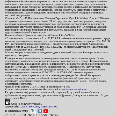
информации и (или) правами журналиста: ...если они являются дословным воспроизведением
сообщений и материалов или их фрагментов, распространенных другим средством массовой
информации (а также сообщения, переданные в пресс-релизах и информация государственных,
общественных организаций и объединений), которое может быть установлено и привлечено к
ответственности за данное нарушение законодательства Российской Федерации о средствах
массовой информации».
Согласно абз.3, п.13 Постановления Пленума Верховного Суда РФ №16 от 15 июня 2010 года
«О практике применения судами Закона РФ «О средствах массовой информации», «по делам,
вытекающим из содержания распространенной информации, распространитель не является
надлежащим ответчиком, поскольку исходя из положений Закона РФ «О средствах массовой
информации» не вправе вмешиваться в деятельность редакции, в ходе которой определяется
содержание сообщений и материалов».
Воспользуйтесь «Правом на ответ» (ст.46 Закона РФ «О СМИ»).
«В соответствии с положением ч.3 ст.196 ГПК РФ, обязанность компенсации морального вреда
подлежит возложению на авторов, а по опубликованию опровержения, в порядке ч.2 ст.152 ГК
РФ - на учредителя и главного редактор», - из апелляционного определения Хабаровского
краевого суда от 22.08.2012 г. (дело №33-5325/2012) председательствующего И.И.Куликовой,
судей С.И.Дорожко, Н.В.Пестовой.
Мнения авторов материалов не всегда совпадают с позицией редакции. Редакция не вступает в
переписку с авторами.
Редакция не несет ответственность за содержание внешних ссылок и комментариев. За них
ответственны, соответственно, исключительно их правообладатели и авторы. Комментарии на
сайте приравнены к выражению мнения. Блоги и форум не входят в электронное периодическое
издание «Дебри-ДВ», ответственность за достоверность и наполняемость несут авторы.
Политические опросы/голосования проводятся согласно ч.2. ст.46 «Опросы общественного
мнения» Федерального закона от 12.06.2002 г. № 67-ФЗ «Об основных гарантиях
избирательных прав и права на участие в референдуме граждан Российской Федерации»;
считать, там где не указано: лицо (лица), заказавшее (заказавших) проведение опроса и
оплатившее (оплативших) указанную публикацию (обнародование) - едино - сайт, без оплаты -
безвозмездно/бесплатно.
Часовой пояс сервера UTC+11 (AEST), фактически +8 мск.
Если вы обнаружили ошибки на сайте, пожалуйста,
сообщите нам об этом
.
Распространение информации о политической, социальной, духовной жизни общества,
публикации на актуальные темы, просветительские функции. Для мужчин и женщин. 16+ для
детей старше 16 лет.
СМИ не получает субсидий.
Адреса сайта:
DEBRI-DV.COM
,
DEBRI-DV.RU
.
В социальных сетях:
© Дебри-ДВ, 20.04.2006 - 2026