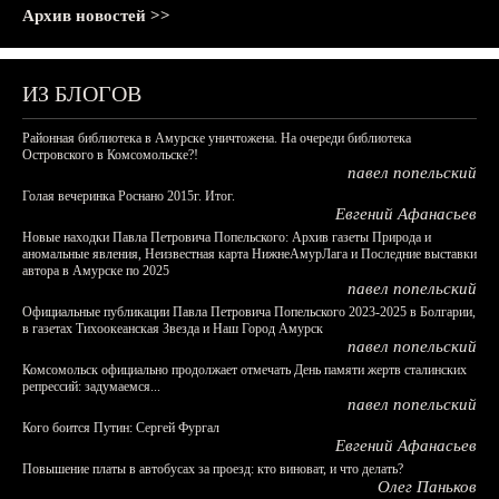
Архив новостей >>
ИЗ БЛОГОВ
Районная библиотека в Амурске уничтожена. На очереди библиотека
Островского в Комсомольске?!
павел попельский
Голая вечеринка Роснано 2015г. Итог.
Евгений Афанасьев
Новые находки Павла Петровича Попельского: Архив газеты Природа и
аномальные явления, Неизвестная карта НижнеАмурЛага и Последние выставки
автора в Амурске по 2025
павел попельский
Официальные публикации Павла Петровича Попельского 2023-2025 в Болгарии,
в газетах Тихоокеанская Звезда и Наш Город Амурск
павел попельский
Комсомольск официально продолжает отмечать День памяти жертв сталинских
репрессий: задумаемся...
павел попельский
Кого боится Путин: Сергей Фургал
Евгений Афанасьев
Повышение платы в автобусах за проезд: кто виноват, и что делать?
Олег Паньков