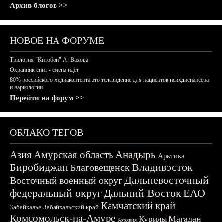
Архив блогов >>
НОВОЕ НА ФОРУМЕ
Трилогия "Китобои" А. Вахова.
Охранник спит - смена идёт
80% российского медиаконтента это телевидение для пациентов психдиспансера
и наркологии.
Перейти на форум >>
ОБЛАКО ТЕГОВ
Азия
Амурская область
Анадырь
Арктика
Биробиджан
Владивосток
Благовещенск
Дальневосточный
Восточный военный округ
федеральный округ
Дальний Восток
ЕАО
Камчатский край
Забайкалье
Забайкальский край
Комсомольск-на-Амуре
Магадан
Курилы
Корякия