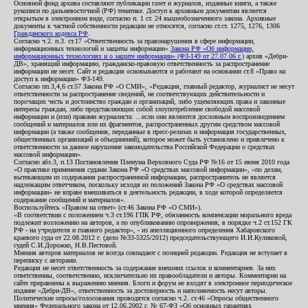
Основной фонд архива составляют публикации газет и журналов, изданные книги, а также
рукописи по дальневосточной (РФ) тематике. Доступ к архивным документам является
открытым в электронном виде, согласно п. 1 ст. 24 вышеобозначенного закона. Архивные
документы к частной собственности редакции не относятся, согласно ст.ст. 1275, 1276, 1306
Гражданского кодекса РФ
.
Согласно ч.2. п.3. ст.17 «Ответственность за правонарушения в сфере информации,
информационных технологий и защиты информации»
Закона РФ «Об информации,
информационных технологиях и о защите информации» (ФЗ-149 от 27.07.06 г.)
архив «Дебри-
ДВ», хранящий информацию, гражданско-правовую ответственность за распространение
информации не несет. Сайт и редакция основываются и работают на основании ст.8 «Право на
доступ к информации» ФЗ-149.
Согласно пп.3,4,6 ст.57 Закона РФ «О СМИ», «Редакция, главный редактор, журналист не несут
ответственности за распространение сведений, не соответствующих действительности и
порочащих честь и достоинство граждан и организаций, либо ущемляющих права и законные
интересы граждан, либо представляющих собой злоупотребление свободой массовой
информации и (или) правами журналиста: ...если они являются дословным воспроизведением
сообщений и материалов или их фрагментов, распространенных другим средством массовой
информации (а также сообщения, переданные в пресс-релизах и информация государственных,
общественных организаций и объединений), которое может быть установлено и привлечено к
ответственности за данное нарушение законодательства Российской Федерации о средствах
массовой информации».
Согласно абз.3, п.13 Постановления Пленума Верховного Суда РФ №16 от 15 июня 2010 года
«О практике применения судами Закона РФ «О средствах массовой информации», «по делам,
вытекающим из содержания распространенной информации, распространитель не является
надлежащим ответчиком, поскольку исходя из положений Закона РФ «О средствах массовой
информации» не вправе вмешиваться в деятельность редакции, в ходе которой определяется
содержание сообщений и материалов».
Воспользуйтесь «Правом на ответ» (ст.46 Закона РФ «О СМИ»).
«В соответствии с положением ч.3 ст.196 ГПК РФ, обязанность компенсации морального вреда
подлежит возложению на авторов, а по опубликованию опровержения, в порядке ч.2 ст.152 ГК
РФ - на учредителя и главного редактор», - из апелляционного определения Хабаровского
краевого суда от 22.08.2012 г. (дело №33-5325/2012) председательствующего И.И.Куликовой,
судей С.И.Дорожко, Н.В.Пестовой.
Мнения авторов материалов не всегда совпадают с позицией редакции. Редакция не вступает в
переписку с авторами.
Редакция не несет ответственность за содержание внешних ссылок и комментариев. За них
ответственны, соответственно, исключительно их правообладатели и авторы. Комментарии на
сайте приравнены к выражению мнения. Блоги и форум не входят в электронное периодическое
издание «Дебри-ДВ», ответственность за достоверность и наполняемость несут авторы.
Политические опросы/голосования проводятся согласно ч.2. ст.46 «Опросы общественного
мнения» Федерального закона от 12.06.2002 г. № 67-ФЗ «Об основных гарантиях