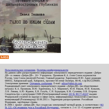
Пользовательское соглашение
,
Политика конфиденциальности
На данном сайте распространяется информация электронного периодического издания «Дебри-
ДВ» со знаком «Дебри-ДВ». 16+ Учредитель: Пронякин К.А. (член Союза журналистов
России, член Союза писателей России). Главный редактор: Харитонова И.Ю. Адрес редакции:
680032, Хабаровский край, Хабаровск, проспект 60-летия Октября, 88-46, т./ф.84212296081.
Электронная приемная:
Отправить сообщение
. E-mail:
editor@debri-dv.com
Редакционный совет электронного периодического издания «Дебри-ДВ» (на общественных
началах): К.А. Пронякин, И.Ю. Харитонова, А.Э. Мирмович, Ю.Н. Юрьев, Ю.В. Ковалев,
Л.Н. Левина, А.Ю. Жданов, Е.Н. Голубь, С.Н. Бурындин, Б.М. Сухинин, О.В. Егорова
Свидетельство о регистрации СМИ (Регистрационный номер)
ЭЛ № ФС77-45537
выдано
Федеральной службой по надзору в сфере связи, информационных технологий и массовых
коммуникаций (Роскомнадзор) 16.06.2011 г. Территория распространения: Российская
Федерация, зарубежные страны.
В 2006 г. проект «Дебри-ДВ» был создан как электронный частный архив, в соответствии с
ФЗ
№ 125 «Об архивном деле в Российской Федерации»
, согласно п. 2 ст. 13 «Создание архивов».