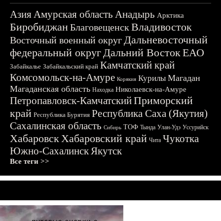
Азия
Амурская область
Анадырь
Арктика
Биробиджан
Владивосток
Благовещенск
Дальневосточный
Восточный военный округ
федеральный округ
Дальний Восток
ЕАО
Камчатский край
Забайкалье
Забайкальский край
Комсомольск-на-Амуре
Магадан
Курилы
Корякия
Магаданская область
Николаевск-на-Амуре
Находка
Приморский
Петропавловск-Камчатский
край
Республика Саха (Якутия)
Республика Бурятия
Сахалинская область
ТОФ
Тында
Улан-Удэ
Уссурийск
Сибирь
Хабаровск
Хабаровский край
Чукотка
Чита
Южно-Сахалинск
Якутск
Все теги >>