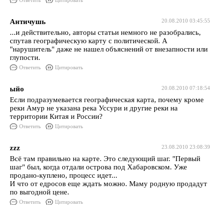
Ответить
Цитировать
Античушь
20.08.2010 03:45:55
...и действительно, авторы статьи немного не разобрались,
спутав географическую карту с политической. А
"нарушитель" даже не нашел объяснений от внезапности или
глупости.
Ответить
Цитировать
ыйо
20.08.2010 07:18:54
Если подразумевается географическая карта, почему кроме
реки Амур не указана река Уссури и другие реки на
территории Китая и России?
Ответить
Цитировать
zzz
23.08.2010 23:08:39
Всё там правильно на карте. Это следующий шаг. "Первый
шаг" был, когда отдали острова под Хабаровском. Уже
продано-куплено, процесс идет...
И что от едросов еще ждать можно. Маму родную продадут
по выгодной цене.
Ответить
Цитировать