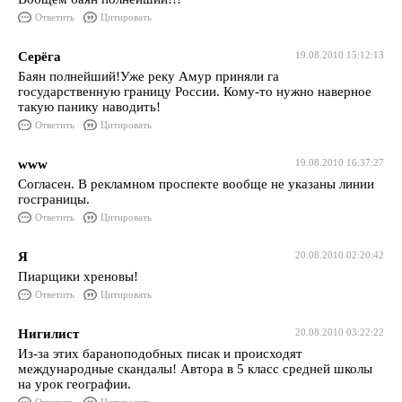
Ответить
Цитировать
Серёга
19.08.2010 15:12:13
Баян полнейший!Уже реку Амур приняли га
государственную границу России. Кому-то нужно наверное
такую панику наводить!
Ответить
Цитировать
www
19.08.2010 16:37:27
Согласен. В рекламном проспекте вообще не указаны линии
госграницы.
Ответить
Цитировать
Я
20.08.2010 02:20:42
Пиарщики хреновы!
Ответить
Цитировать
Нигилист
20.08.2010 03:22:22
Из-за этих бараноподобных писак и происходят
международные скандалы! Автора в 5 класс средней школы
на урок географии.