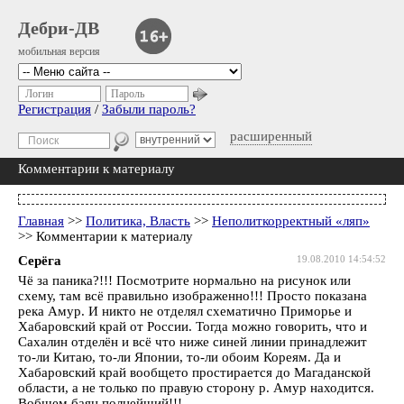
Дебри-ДВ
мобильная версия
Логин
Пароль
Регистрация
/
Забыли пароль?
расширенный
Комментарии к материалу
Главная
>>
Политика, Власть
>>
Неполиткорректный «ляп»
>> Комментарии к материалу
Серёга
19.08.2010 14:54:52
Чё за паника?!!! Посмотрите нормально на рисунок или
схему, там всё правильно изображенно!!! Просто показана
река Амур. И никто не отделял схематично Приморье и
Хабаровский край от России. Тогда можно говорить, что и
Сахалин отделён и всё что ниже синей линии принадлежит
то-ли Китаю, то-ли Японии, то-ли обоим Кореям. Да и
Хабаровский край вообщето простирается до Магаданской
области, а не только по правую сторону р. Амур находится.
Вобщем баян полнейший!!!