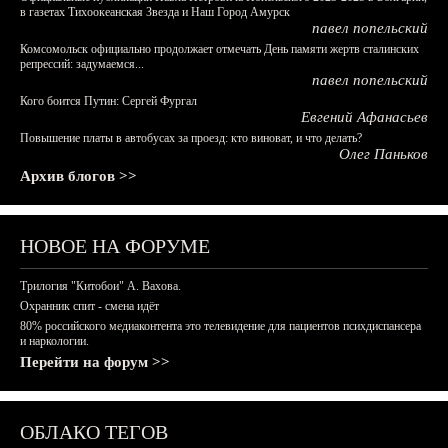
в газетах Тихоокеанская Звезда и Наш Город Амурск
павел попельский
Комсомольск официально продолжает отмечать День памяти жертв сталинских
репрессий: задумаемся...
павел попельский
Кого боится Путин: Сергей Фургал
Евгений Афанасьев
Повышение платы в автобусах за проезд: кто виноват, и что делать?
Олег Паньков
Архив блогов >>
НОВОЕ НА ФОРУМЕ
Трилогия "Китобои" А. Вахова.
Охранник спит - смена идёт
80% российского медиаконтента это телевидение для пациентов психдиспансера
и наркологии.
Перейти на форум >>
ОБЛАКО ТЕГОВ