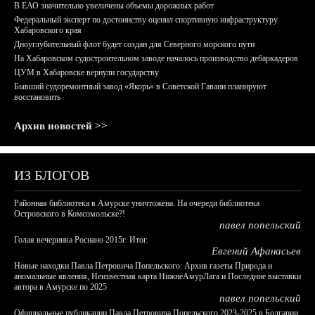
В ЕАО значительно увеличены объемы дорожных работ
Федеральный эксперт по достоинству оценил спортивную инфраструктуру
Хабаровского края
Дноуглубительный флот будет создан для Северного морского пути
На Хабаровском судостроительном заводе началось производство дебаркадеров
ЦУМ в Хабаровске вернули государству
Бывший судоремонтный завод «Якорь» в Советской Гавани планируют
восстановить
Архив новостей >>
ИЗ БЛОГОВ
Районная библиотека в Амурске уничтожена. На очереди библиотека
Островского в Комсомольске?!
павел попельский
Голая вечеринка Роснано 2015г. Итог.
Евгений Афанасьев
Новые находки Павла Петровича Попельского: Архив газеты Природа и
аномальные явления, Неизвестная карта НижнеАмурЛага и Последние выставки
автора в Амурске по 2025
павел попельский
Официальные публикации Павла Петровича Попельского 2023-2025 в Болгарии,