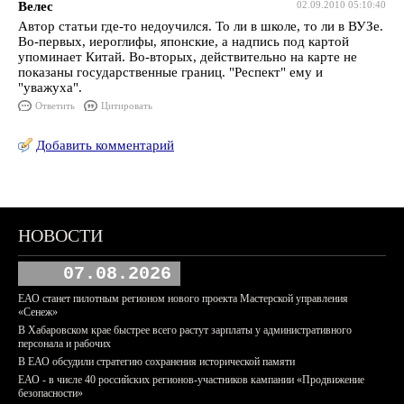
Велес
02.09.2010 05:10:40
Автор статьи где-то недоучился. То ли в школе, то ли в ВУЗе.
Во-первых, иероглифы, японские, а надпись под картой
упоминает Китай. Во-вторых, действительно на карте не
показаны государственные границ. "Респект" ему и
"уважуха".
Ответить
Цитировать
Добавить комментарий
НОВОСТИ
07.08.2026
ЕАО станет пилотным регионом нового проекта Мастерской управления
«Сенеж»
В Хабаровском крае быстрее всего растут зарплаты у административного
персонала и рабочих
В ЕАО обсудили стратегию сохранения исторической памяти
ЕАО - в числе 40 российских регионов-участников кампании «Продвижение
безопасности»