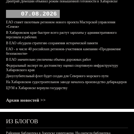
Дмитрий Демешин объявил режим повышенной готовности в Хабаровске
07.08.2026
ЕАО станет пилотным регионом нового проекта Мастерской управления
«Сенеж»
В Хабаровском крае быстрее всего растут зарплаты у административного
персонала и рабочих
В ЕАО обсудили стратегию сохранения исторической памяти
ЕАО - в числе 40 российских регионов-участников кампании «Продвижение
безопасности»
В ЕАО значительно увеличены объемы дорожных работ
Федеральный эксперт по достоинству оценил спортивную инфраструктуру
Хабаровского края
Дноуглубительный флот будет создан для Северного морского пути
На Хабаровском судостроительном заводе началось производство дебаркадеров
ЦУМ в Хабаровске вернули государству
Архив новостей >>
ИЗ БЛОГОВ
Районная библиотека в Амурске уничтожена. На очереди библиотека