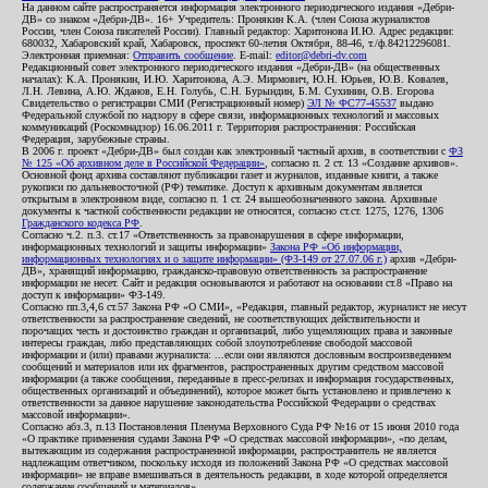
На данном сайте распространяется информация электронного периодического издания «Дебри-
ДВ» со знаком «Дебри-ДВ». 16+ Учредитель: Пронякин К.А. (член Союза журналистов
России, член Союза писателей России). Главный редактор: Харитонова И.Ю. Адрес редакции:
680032, Хабаровский край, Хабаровск, проспект 60-летия Октября, 88-46, т./ф.84212296081.
Электронная приемная:
Отправить сообщение
. E-mail:
editor@debri-dv.com
Редакционный совет электронного периодического издания «Дебри-ДВ» (на общественных
началах): К.А. Пронякин, И.Ю. Харитонова, А.Э. Мирмович, Ю.Н. Юрьев, Ю.В. Ковалев,
Л.Н. Левина, А.Ю. Жданов, Е.Н. Голубь, С.Н. Бурындин, Б.М. Сухинин, О.В. Егорова
Свидетельство о регистрации СМИ (Регистрационный номер)
ЭЛ № ФС77-45537
выдано
Федеральной службой по надзору в сфере связи, информационных технологий и массовых
коммуникаций (Роскомнадзор) 16.06.2011 г. Территория распространения: Российская
Федерация, зарубежные страны.
В 2006 г. проект «Дебри-ДВ» был создан как электронный частный архив, в соответствии с
ФЗ
№ 125 «Об архивном деле в Российской Федерации»
, согласно п. 2 ст. 13 «Создание архивов».
Основной фонд архива составляют публикации газет и журналов, изданные книги, а также
рукописи по дальневосточной (РФ) тематике. Доступ к архивным документам является
открытым в электронном виде, согласно п. 1 ст. 24 вышеобозначенного закона. Архивные
документы к частной собственности редакции не относятся, согласно ст.ст. 1275, 1276, 1306
Гражданского кодекса РФ
.
Согласно ч.2. п.3. ст.17 «Ответственность за правонарушения в сфере информации,
информационных технологий и защиты информации»
Закона РФ «Об информации,
информационных технологиях и о защите информации» (ФЗ-149 от 27.07.06 г.)
архив «Дебри-
ДВ», хранящий информацию, гражданско-правовую ответственность за распространение
информации не несет. Сайт и редакция основываются и работают на основании ст.8 «Право на
доступ к информации» ФЗ-149.
Согласно пп.3,4,6 ст.57 Закона РФ «О СМИ», «Редакция, главный редактор, журналист не несут
ответственности за распространение сведений, не соответствующих действительности и
порочащих честь и достоинство граждан и организаций, либо ущемляющих права и законные
интересы граждан, либо представляющих собой злоупотребление свободой массовой
информации и (или) правами журналиста: ...если они являются дословным воспроизведением
сообщений и материалов или их фрагментов, распространенных другим средством массовой
информации (а также сообщения, переданные в пресс-релизах и информация государственных,
общественных организаций и объединений), которое может быть установлено и привлечено к
ответственности за данное нарушение законодательства Российской Федерации о средствах
массовой информации».
Согласно абз.3, п.13 Постановления Пленума Верховного Суда РФ №16 от 15 июня 2010 года
«О практике применения судами Закона РФ «О средствах массовой информации», «по делам,
вытекающим из содержания распространенной информации, распространитель не является
надлежащим ответчиком, поскольку исходя из положений Закона РФ «О средствах массовой
информации» не вправе вмешиваться в деятельность редакции, в ходе которой определяется
содержание сообщений и материалов».