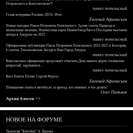
Островского в Комсомольске?!
павел попельский
Голая вечеринка Роснано 2015г. Итог.
Евгений Афанасьев
Новые находки Павла Петровича Попельского: Архив газеты Природа и
аномальные явления, Неизвестная карта НижнеАмурЛага и Последние выставки
автора в Амурске по 2025
павел попельский
Официальные публикации Павла Петровича Попельского 2023-2025 в Болгарии,
в газетах Тихоокеанская Звезда и Наш Город Амурск
павел попельский
Комсомольск официально продолжает отмечать День памяти жертв сталинских
репрессий: задумаемся...
павел попельский
Кого боится Путин: Сергей Фургал
Евгений Афанасьев
Повышение платы в автобусах за проезд: кто виноват, и что делать?
Олег Паньков
Архив блогов >>
НОВОЕ НА ФОРУМЕ
Трилогия "Китобои" А. Вахова.