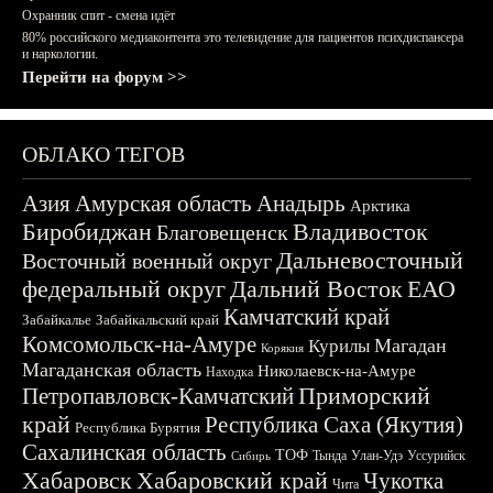
Охранник спит - смена идёт
80% российского медиаконтента это телевидение для пациентов психдиспансера
и наркологии.
Перейти на форум >>
ОБЛАКО ТЕГОВ
Азия
Амурская область
Анадырь
Арктика
Биробиджан
Владивосток
Благовещенск
Дальневосточный
Восточный военный округ
федеральный округ
Дальний Восток
ЕАО
Камчатский край
Забайкалье
Забайкальский край
Комсомольск-на-Амуре
Магадан
Курилы
Корякия
Магаданская область
Николаевск-на-Амуре
Находка
Приморский
Петропавловск-Камчатский
край
Республика Саха (Якутия)
Республика Бурятия
Сахалинская область
ТОФ
Тында
Улан-Удэ
Уссурийск
Сибирь
Хабаровск
Хабаровский край
Чукотка
Чита