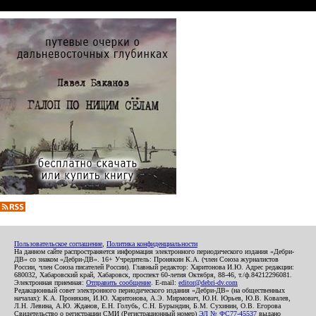
Пользовательское соглашение
,
Политика конфиденциальности
На данном сайте распространяется информация электронного периодического издания «Дебри-
ДВ» со знаком «Дебри-ДВ». 16+ Учредитель: Пронякин К.А. (член Союза журналистов
России, член Союза писателей России). Главный редактор: Харитонова И.Ю. Адрес редакции:
680032, Хабаровский край, Хабаровск, проспект 60-летия Октября, 88-46, т./ф.84212296081.
Электронная приемная:
Отправить сообщение
. E-mail:
editor@debri-dv.com
Редакционный совет электронного периодического издания «Дебри-ДВ» (на общественных
началах): К.А. Пронякин, И.Ю. Харитонова, А.Э. Мирмович, Ю.Н. Юрьев, Ю.В. Ковалев,
Л.Н. Левина, А.Ю. Жданов, Е.Н. Голубь, С.Н. Бурындин, Б.М. Сухинин, О.В. Егорова
Свидетельство о регистрации СМИ (Регистрационный номер)
ЭЛ № ФС77-45537
выдано