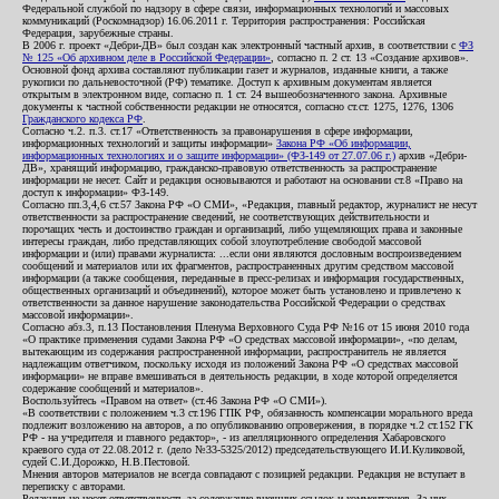
Федеральной службой по надзору в сфере связи, информационных технологий и массовых
коммуникаций (Роскомнадзор) 16.06.2011 г. Территория распространения: Российская
Федерация, зарубежные страны.
В 2006 г. проект «Дебри-ДВ» был создан как электронный частный архив, в соответствии с
ФЗ
№ 125 «Об архивном деле в Российской Федерации»
, согласно п. 2 ст. 13 «Создание архивов».
Основной фонд архива составляют публикации газет и журналов, изданные книги, а также
рукописи по дальневосточной (РФ) тематике. Доступ к архивным документам является
открытым в электронном виде, согласно п. 1 ст. 24 вышеобозначенного закона. Архивные
документы к частной собственности редакции не относятся, согласно ст.ст. 1275, 1276, 1306
Гражданского кодекса РФ
.
Согласно ч.2. п.3. ст.17 «Ответственность за правонарушения в сфере информации,
информационных технологий и защиты информации»
Закона РФ «Об информации,
информационных технологиях и о защите информации» (ФЗ-149 от 27.07.06 г.)
архив «Дебри-
ДВ», хранящий информацию, гражданско-правовую ответственность за распространение
информации не несет. Сайт и редакция основываются и работают на основании ст.8 «Право на
доступ к информации» ФЗ-149.
Согласно пп.3,4,6 ст.57 Закона РФ «О СМИ», «Редакция, главный редактор, журналист не несут
ответственности за распространение сведений, не соответствующих действительности и
порочащих честь и достоинство граждан и организаций, либо ущемляющих права и законные
интересы граждан, либо представляющих собой злоупотребление свободой массовой
информации и (или) правами журналиста: ...если они являются дословным воспроизведением
сообщений и материалов или их фрагментов, распространенных другим средством массовой
информации (а также сообщения, переданные в пресс-релизах и информация государственных,
общественных организаций и объединений), которое может быть установлено и привлечено к
ответственности за данное нарушение законодательства Российской Федерации о средствах
массовой информации».
Согласно абз.3, п.13 Постановления Пленума Верховного Суда РФ №16 от 15 июня 2010 года
«О практике применения судами Закона РФ «О средствах массовой информации», «по делам,
вытекающим из содержания распространенной информации, распространитель не является
надлежащим ответчиком, поскольку исходя из положений Закона РФ «О средствах массовой
информации» не вправе вмешиваться в деятельность редакции, в ходе которой определяется
содержание сообщений и материалов».
Воспользуйтесь «Правом на ответ» (ст.46 Закона РФ «О СМИ»).
«В соответствии с положением ч.3 ст.196 ГПК РФ, обязанность компенсации морального вреда
подлежит возложению на авторов, а по опубликованию опровержения, в порядке ч.2 ст.152 ГК
РФ - на учредителя и главного редактор», - из апелляционного определения Хабаровского
краевого суда от 22.08.2012 г. (дело №33-5325/2012) председательствующего И.И.Куликовой,
судей С.И.Дорожко, Н.В.Пестовой.
Мнения авторов материалов не всегда совпадают с позицией редакции. Редакция не вступает в
переписку с авторами.
Редакция не несет ответственность за содержание внешних ссылок и комментариев. За них