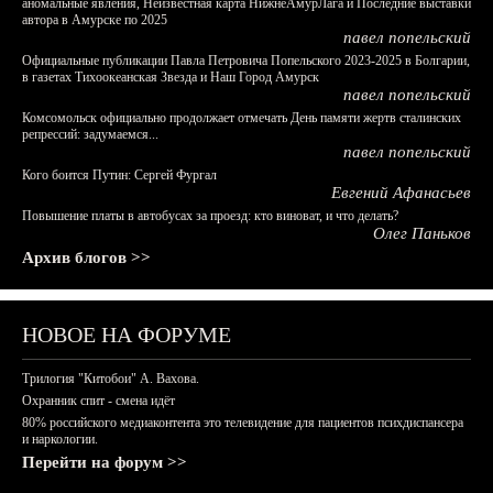
аномальные явления, Неизвестная карта НижнеАмурЛага и Последние выставки
автора в Амурске по 2025
павел попельский
Официальные публикации Павла Петровича Попельского 2023-2025 в Болгарии,
в газетах Тихоокеанская Звезда и Наш Город Амурск
павел попельский
Комсомольск официально продолжает отмечать День памяти жертв сталинских
репрессий: задумаемся...
павел попельский
Кого боится Путин: Сергей Фургал
Евгений Афанасьев
Повышение платы в автобусах за проезд: кто виноват, и что делать?
Олег Паньков
Архив блогов >>
НОВОЕ НА ФОРУМЕ
Трилогия "Китобои" А. Вахова.
Охранник спит - смена идёт
80% российского медиаконтента это телевидение для пациентов психдиспансера
и наркологии.
Перейти на форум >>