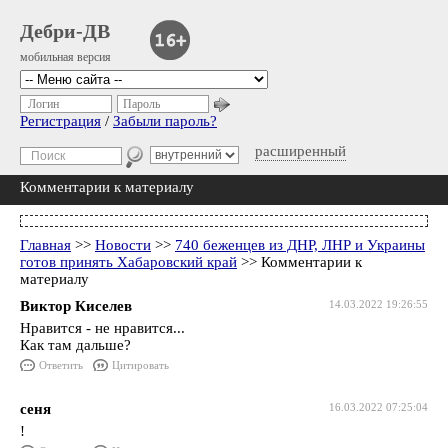
Дебри-ДВ
мобильная версия
Логин
Пароль
Регистрация
/
Забыли пароль?
расширенный
Комментарии к материалу
Главная
>>
Новости
>>
740 беженцев из ДНР, ЛНР и Украины
готов принять Хабаровский край
>> Комментарии к
материалу
Виктор Киселев
14.03.2022 19:26:55
Нравится - не нравится...
Как там дальше?
Ответить
Цитировать
сеня
16.03.2022 07:25:04
!