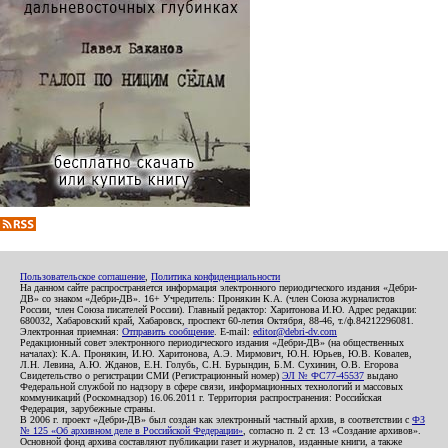
Пользовательское соглашение
,
Политика конфиденциальности
На данном сайте распространяется информация электронного периодического издания «Дебри-
ДВ» со знаком «Дебри-ДВ». 16+ Учредитель: Пронякин К.А. (член Союза журналистов
России, член Союза писателей России). Главный редактор: Харитонова И.Ю. Адрес редакции:
680032, Хабаровский край, Хабаровск, проспект 60-летия Октября, 88-46, т./ф.84212296081.
Электронная приемная:
Отправить сообщение
. E-mail:
editor@debri-dv.com
Редакционный совет электронного периодического издания «Дебри-ДВ» (на общественных
началах): К.А. Пронякин, И.Ю. Харитонова, А.Э. Мирмович, Ю.Н. Юрьев, Ю.В. Ковалев,
Л.Н. Левина, А.Ю. Жданов, Е.Н. Голубь, С.Н. Бурындин, Б.М. Сухинин, О.В. Егорова
Свидетельство о регистрации СМИ (Регистрационный номер)
ЭЛ № ФС77-45537
выдано
Федеральной службой по надзору в сфере связи, информационных технологий и массовых
коммуникаций (Роскомнадзор) 16.06.2011 г. Территория распространения: Российская
Федерация, зарубежные страны.
В 2006 г. проект «Дебри-ДВ» был создан как электронный частный архив, в соответствии с
ФЗ
№ 125 «Об архивном деле в Российской Федерации»
, согласно п. 2 ст. 13 «Создание архивов».
Основной фонд архива составляют публикации газет и журналов, изданные книги, а также