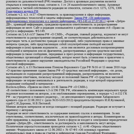
рукописи по дальневосточной (РФ) тематике. Доступ к архивным документам является
открытым в электронном виде, согласно п. 1 ст. 24 вышеобозначенного закона. Архивные
документы к частной собственности редакции не относятся, согласно ст.ст. 1275, 1276, 1306
Гражданского кодекса РФ
.
Согласно ч.2. п.3. ст.17 «Ответственность за правонарушения в сфере информации,
информационных технологий и защиты информации»
Закона РФ «Об информации,
информационных технологиях и о защите информации» (ФЗ-149 от 27.07.06 г.)
архив «Дебри-
ДВ», хранящий информацию, гражданско-правовую ответственность за распространение
информации не несет. Сайт и редакция основываются и работают на основании ст.8 «Право на
доступ к информации» ФЗ-149.
Согласно пп.3,4,6 ст.57 Закона РФ «О СМИ», «Редакция, главный редактор, журналист не несут
ответственности за распространение сведений, не соответствующих действительности и
порочащих честь и достоинство граждан и организаций, либо ущемляющих права и законные
интересы граждан, либо представляющих собой злоупотребление свободой массовой
информации и (или) правами журналиста: ...если они являются дословным воспроизведением
сообщений и материалов или их фрагментов, распространенных другим средством массовой
информации (а также сообщения, переданные в пресс-релизах и информация государственных,
общественных организаций и объединений), которое может быть установлено и привлечено к
ответственности за данное нарушение законодательства Российской Федерации о средствах
массовой информации».
Согласно абз.3, п.13 Постановления Пленума Верховного Суда РФ №16 от 15 июня 2010 года
«О практике применения судами Закона РФ «О средствах массовой информации», «по делам,
вытекающим из содержания распространенной информации, распространитель не является
надлежащим ответчиком, поскольку исходя из положений Закона РФ «О средствах массовой
информации» не вправе вмешиваться в деятельность редакции, в ходе которой определяется
содержание сообщений и материалов».
Воспользуйтесь «Правом на ответ» (ст.46 Закона РФ «О СМИ»).
«В соответствии с положением ч.3 ст.196 ГПК РФ, обязанность компенсации морального вреда
подлежит возложению на авторов, а по опубликованию опровержения, в порядке ч.2 ст.152 ГК
РФ - на учредителя и главного редактор», - из апелляционного определения Хабаровского
краевого суда от 22.08.2012 г. (дело №33-5325/2012) председательствующего И.И.Куликовой,
судей С.И.Дорожко, Н.В.Пестовой.
Мнения авторов материалов не всегда совпадают с позицией редакции. Редакция не вступает в
переписку с авторами.
Редакция не несет ответственность за содержание внешних ссылок и комментариев. За них
ответственны, соответственно, исключительно их правообладатели и авторы. Комментарии на
сайте приравнены к выражению мнения. Блоги и форум не входят в электронное периодическое
издание «Дебри-ДВ», ответственность за достоверность и наполняемость несут авторы.
Политические опросы/голосования проводятся согласно ч.2. ст.46 «Опросы общественного
мнения» Федерального закона от 12.06.2002 г. № 67-ФЗ «Об основных гарантиях
избирательных прав и права на участие в референдуме граждан Российской Федерации»;