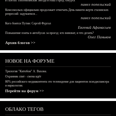
в газетах Тихоокеанская Звезда и Наш Город Амурск
павел попельский
Комсомольск официально продолжает отмечать День памяти жертв сталинских
репрессий: задумаемся...
павел попельский
Кого боится Путин: Сергей Фургал
Евгений Афанасьев
Повышение платы в автобусах за проезд: кто виноват, и что делать?
Олег Паньков
Архив блогов >>
НОВОЕ НА ФОРУМЕ
Трилогия "Китобои" А. Вахова.
Охранник спит - смена идёт
80% российского медиаконтента это телевидение для пациентов психдиспансера
и наркологии.
Перейти на форум >>
ОБЛАКО ТЕГОВ