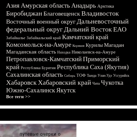
Азия
Амурская область
Анадырь
Арктика
Биробиджан
Владивосток
Благовещенск
Дальневосточный
Восточный военный округ
федеральный округ
Дальний Восток
ЕАО
Камчатский край
Забайкалье
Забайкальский край
Комсомольск-на-Амуре
Магадан
Курилы
Корякия
Магаданская область
Николаевск-на-Амуре
Находка
Приморский
Петропавловск-Камчатский
край
Республика Саха (Якутия)
Республика Бурятия
Сахалинская область
ТОФ
Тында
Улан-Удэ
Уссурийск
Сибирь
Хабаровск
Хабаровский край
Чукотка
Чита
Южно-Сахалинск
Якутск
Все теги >>