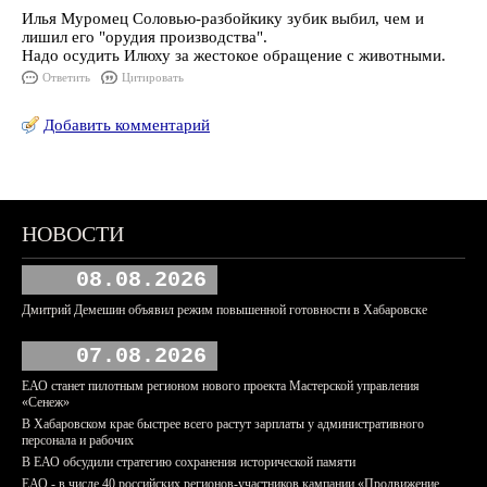
Илья Муромец Соловью-разбойкику зубик выбил, чем и
лишил его "орудия производства".
Надо осудить Илюху за жестокое обращение с животными.
Ответить
Цитировать
Добавить комментарий
НОВОСТИ
08.08.2026
Дмитрий Демешин объявил режим повышенной готовности в Хабаровске
07.08.2026
ЕАО станет пилотным регионом нового проекта Мастерской управления
«Сенеж»
В Хабаровском крае быстрее всего растут зарплаты у административного
персонала и рабочих
В ЕАО обсудили стратегию сохранения исторической памяти
ЕАО - в числе 40 российских регионов-участников кампании «Продвижение