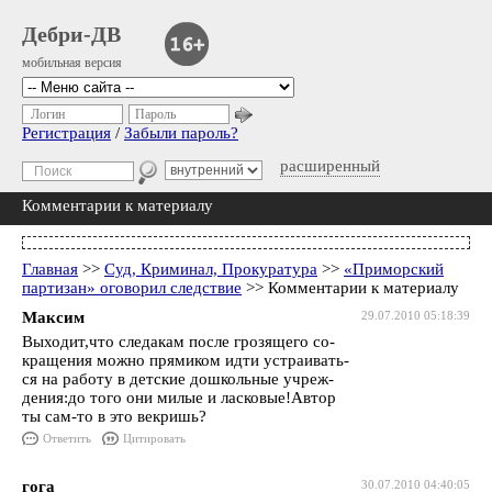
Дебри-ДВ
мобильная версия
Логин
Пароль
Регистрация
/
Забыли пароль?
расширенный
Комментарии к материалу
Главная
>>
Суд, Криминал, Прокуратура
>>
«Приморский
партизан» оговорил следствие
>> Комментарии к материалу
Максим
29.07.2010 05:18:39
Выходит,что следакам после грозящего со-
кращения можно прямиком идти устраивать-
ся на работу в детские дошкольные учреж-
дения:до того они милые и ласковые!Автор
ты сам-то в это векришь?
Ответить
Цитировать
гога
30.07.2010 04:40:05