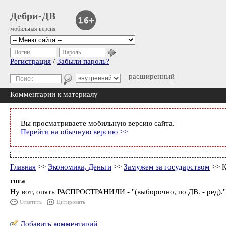
Дебри-ДВ
мобильная версия
Логин
Пароль
Регистрация
/
Забыли пароль?
расширенный
Комментарии к материалу
Вы просматриваете мобильную версию сайта.
Перейти на обычную версию >>
Главная
>>
Экономика, Деньги
>>
Замужем за государством
>> К
гога
Ну вот, опять РАСПРОСТРАНИЛИ - "(выборочно, по ДВ. - ред)."
Ответить
Цитировать
Добавить комментарий