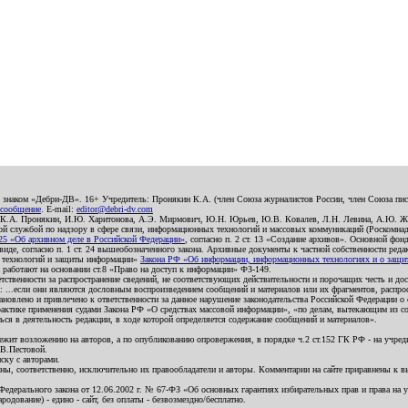
о знаком «Дебри-ДВ». 16+ Учредитель: Пронякин К.А. (член Союза журналистов России, член Союза писа
 сообщение
. E-mail:
editor@debri-dv.com
): К.А. Пронякин, И.Ю. Харитонова, А.Э. Мирмович, Ю.Н. Юрьев, Ю.В. Ковалев, Л.Н. Левина, А.Ю. Ж
 службой по надзору в сфере связи, информационных технологий и массовых коммуникаций (Роскомнадзо
5 «Об архивном деле в Российской Федерации»
, согласно п. 2 ст. 13 «Создание архивов». Основной фон
е, согласно п. 1 ст. 24 вышеобозначенного закона. Архивные документы к частной собственности редакци
ых технологий и защиты информации»
Закона РФ «Об информации, информационных технологиях и о защите
и работают на основании ст.8 «Право на доступ к информации» ФЗ-149.
етственности за распространение сведений, не соответствующих действительности и порочащих честь и д
 ...если они являются дословным воспроизведением сообщений и материалов или их фрагментов, распро
новлено и привлечено к ответственности за данное нарушение законодательства Российской Федерации о
актике применения судами Закона РФ «О средствах массовой информации», «по делам, вытекающим из со
ся в деятельность редакции, в ходе которой определяется содержание сообщений и материалов».
жит возложению на авторов, а по опубликованию опровержения, в порядке ч.2 ст.152 ГК РФ - на учредит
.В.Пестовой.
ску с авторами.
енны, соответственно, исключительно их правообладатели и авторы. Комментарии на сайте приравнены к
дерального закона от 12.06.2002 г. № 67-ФЗ «Об основных гарантиях избирательных прав и права на уча
дование) - едино - сайт, без оплаты - безвозмездно/бесплатно.