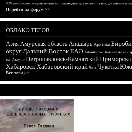
80% российского медиаконтента это телевидение для пациентов психдиспансера и на
Перейти на форум >>
ОБЛАКО ТЕГОВ
Бироби
Азия
Амурская область
Анадырь
Арктика
округ
Дальний Восток
ЕАО
Забайкалье
Забайкальский к
Приморски
Петропавловск-Камчатский
на-Амуре
Хабаровск
Хабаровский край
Чукотка
Южн
Чита
Все теги >>