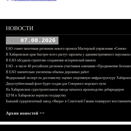
НОВОСТИ
07.08.2026
ЕАО станет пилотным регионом нового проекта Мастерской управления «Сенеж»
В Хабаровском крае быстрее всего растут зарплаты у административного персонала 
В ЕАО обсудили стратегию сохранения исторической памяти
ЕАО - в числе 40 российских регионов-участников кампании «Продвижение безопас
В ЕАО значительно увеличены объемы дорожных работ
Федеральный эксперт по достоинству оценил спортивную инфраструктуру Хабаровс
Дноуглубительный флот будет создан для Северного морского пути
На Хабаровском судостроительном заводе началось производство дебаркадеров
ЦУМ в Хабаровске вернули государству
Бывший судоремонтный завод «Якорь» в Советской Гавани планируют восстановить
Архив новостей >>