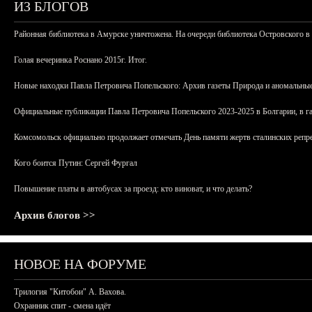
ИЗ БЛОГОВ
Районная библиотека в Амурске уничтожена. На очереди библиотека Островского в
Голая вечеринка Роснано 2015г. Итог.
Новые находки Павла Петровича Попельского: Архив газеты Природа и аномальные
Официальные публикации Павла Петровича Попельского 2023-2025 в Болгарии, в г
Комсомольск официально продолжает отмечать День памяти жертв сталинских репрес
Кого боится Путин: Сергей Фургал
Повышение платы в автобусах за проезд: кто виноват, и что делать?
Архив блогов >>
НОВОЕ НА ФОРУМЕ
Трилогия "Китобои" А. Вахова.
Охранник спит - смена идёт