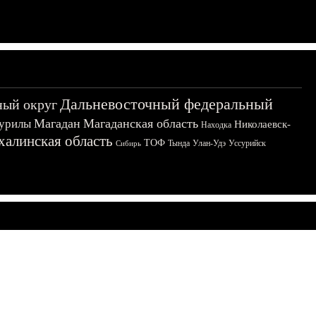
Дальневосточный федеральный
ный округ
Магадан
Магаданская область
урилы
Николаевск-
Находка
халинская область
ТОФ
Тында
Улан-Удэ
Уссурийск
Сибирь