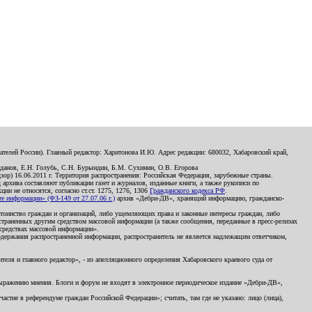
телей России). Главный редактор: Харитонова И.Ю. Адрес редакции: 680032, Хабаровский край,
данов, Е.Н. Голубь, С.Н. Бурындин, Б.М. Сухинин, О.В. Егорова
р) 16.06.2011 г. Территория распространения: Российская Федерация, зарубежные страны.
д архива составляют публикации газет и журналов, изданные книги, а также рукописи по
и не относятся, согласно ст.ст. 1275, 1276, 1306
Гражданского кодекса РФ
.
 информации» (ФЗ-149 от 27.07.06 г.)
архив «Дебри-ДВ», хранящий информацию, гражданско-
остоинство граждан и организаций, либо ущемляющих права и законные интересы граждан, либо
страненных другим средством массовой информации (а также сообщения, переданные в пресс-релизах
 средствах массовой информации».
держания распространенной информации, распространитель не является надлежащим ответчиком,
еля и главного редактор», - из апелляционного определения Хабаровского краевого суда от
 выражению мнения. Блоги и форум не входят в электронное периодическое издание «Дебри-ДВ»,
стие в референдуме граждан Российской Федерации»; считать, там где не указано: лицо (лица),