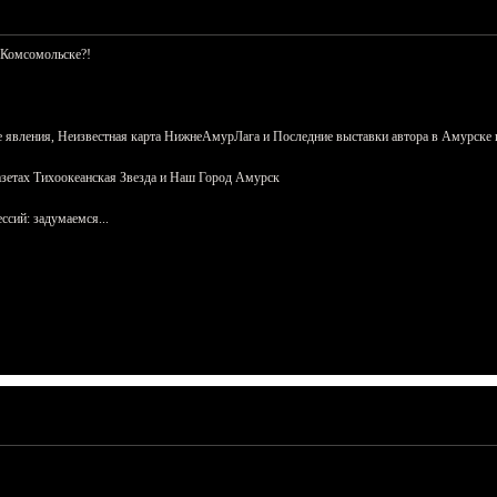
 Комсомольске?!
 явления, Неизвестная карта НижнеАмурЛага и Последние выставки автора в Амурске 
азетах Тихоокеанская Звезда и Наш Город Амурск
сий: задумаемся...