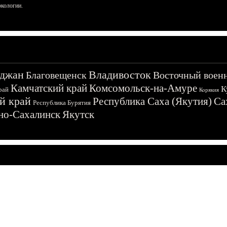
ркологии.
джан
Владивосток
Благовещенск
Восточный воен
Камчатский край
Комсомольск-на-Амуре
К
рай
Корякия
й край
Республика Саха (Якутия)
Са
Республика Бурятия
о-Сахалинск
Якутск