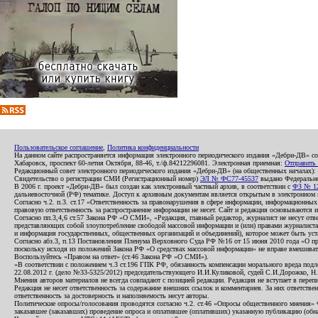
Пользовательское соглашение
,
Политика конфиденциальности
На данном сайте распространяется информация электронного периодического издания «Дебри-ДВ» с
Хабаровск, проспект 60-летия Октября, 88-46, т./ф.84212296081. Электронная приемная:
Отправить
Редакционный совет электронного периодического издания «Дебри-ДВ» (на общественных началах
Свидетельство о регистрации СМИ (Регистрационный номер)
ЭЛ № ФС77-45537
выдано Федеральной
В 2006 г. проект «Дебри-ДВ» был создан как электронный частный архив, в соответствии с
ФЗ № 12
дальневосточной (РФ) тематике. Доступ к архивным документам является открытым в электронном вид
Согласно ч.2. п.3. ст.17 «Ответственность за правонарушения в сфере информации, информационн
правовую ответственность за распространение информации не несет. Сайт и редакция основываются 
Согласно пп.3,4,6 ст.57 Закона РФ «О СМИ», «Редакция, главный редактор, журналист не несут отв
представляющих собой злоупотребление свободой массовой информации и (или) правами журналиста:
и информация государственных, общественных организаций и объединений), которое может быть уста
Согласно абз.3, п.13 Постановления Пленума Верховного Суда РФ №16 от 15 июня 2010 года «О пр
поскольку исходя из положений Закона РФ «О средствах массовой информации» не вправе вмешивать
Воспользуйтесь «Правом на ответ» (ст.46 Закона РФ «О СМИ»).
«В соответствии с положением ч.3 ст.196 ГПК РФ, обязанность компенсации морального вреда подле
22.08.2012 г. (дело №33-5325/2012) председательствующего И.И.Куликовой, судей С.И.Дорожко, Н
Мнения авторов материалов не всегда совпадают с позицией редакции. Редакция не вступает в перепи
Редакция не несет ответственность за содержание внешних ссылок и комментариев. За них ответств
ответственность за достоверность и наполняемость несут авторы.
Политические опросы/голосования проводятся согласно ч.2. ст.46 «Опросы общественного мнения» Фе
заказавшее (заказавших) проведение опроса и оплатившее (оплативших) указанную публикацию (обнаро