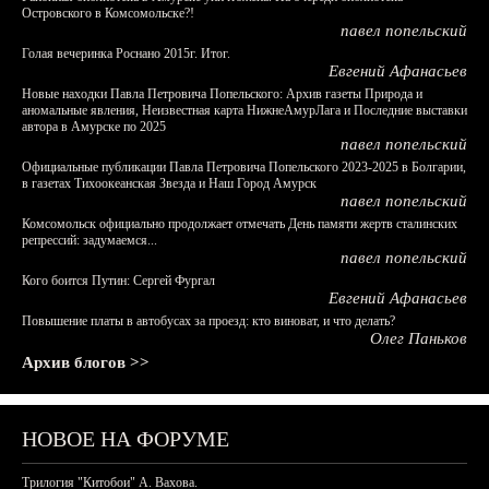
Островского в Комсомольске?!
павел попельский
Голая вечеринка Роснано 2015г. Итог.
Евгений Афанасьев
Новые находки Павла Петровича Попельского: Архив газеты Природа и
аномальные явления, Неизвестная карта НижнеАмурЛага и Последние выставки
автора в Амурске по 2025
павел попельский
Официальные публикации Павла Петровича Попельского 2023-2025 в Болгарии,
в газетах Тихоокеанская Звезда и Наш Город Амурск
павел попельский
Комсомольск официально продолжает отмечать День памяти жертв сталинских
репрессий: задумаемся...
павел попельский
Кого боится Путин: Сергей Фургал
Евгений Афанасьев
Повышение платы в автобусах за проезд: кто виноват, и что делать?
Олег Паньков
Архив блогов >>
НОВОЕ НА ФОРУМЕ
Трилогия "Китобои" А. Вахова.