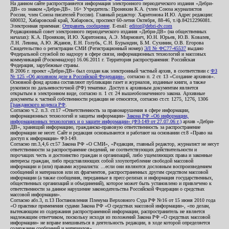
На данном сайте распространяется информация электронного периодического издания «Дебри-
ДВ» со знаком «Дебри-ДВ». 16+ Учредитель: Пронякин К.А. (член Союза журналистов
России, член Союза писателей России). Главный редактор: Харитонова И.Ю. Адрес редакции:
680032, Хабаровский край, Хабаровск, проспект 60-летия Октября, 88-46, т./ф.84212296081.
Электронная приемная:
Отправить сообщение
. E-mail:
editor@debri-dv.com
Редакционный совет электронного периодического издания «Дебри-ДВ» (на общественных
началах): К.А. Пронякин, И.Ю. Харитонова, А.Э. Мирмович, Ю.Н. Юрьев, Ю.В. Ковалев,
Л.Н. Левина, А.Ю. Жданов, Е.Н. Голубь, С.Н. Бурындин, Б.М. Сухинин, О.В. Егорова
Свидетельство о регистрации СМИ (Регистрационный номер)
ЭЛ № ФС77-45537
выдано
Федеральной службой по надзору в сфере связи, информационных технологий и массовых
коммуникаций (Роскомнадзор) 16.06.2011 г. Территория распространения: Российская
Федерация, зарубежные страны.
В 2006 г. проект «Дебри-ДВ» был создан как электронный частный архив, в соответствии с
ФЗ
№ 125 «Об архивном деле в Российской Федерации»
, согласно п. 2 ст. 13 «Создание архивов».
Основной фонд архива составляют публикации газет и журналов, изданные книги, а также
рукописи по дальневосточной (РФ) тематике. Доступ к архивным документам является
открытым в электронном виде, согласно п. 1 ст. 24 вышеобозначенного закона. Архивные
документы к частной собственности редакции не относятся, согласно ст.ст. 1275, 1276, 1306
Гражданского кодекса РФ
.
Согласно ч.2. п.3. ст.17 «Ответственность за правонарушения в сфере информации,
информационных технологий и защиты информации»
Закона РФ «Об информации,
информационных технологиях и о защите информации» (ФЗ-149 от 27.07.06 г.)
архив «Дебри-
ДВ», хранящий информацию, гражданско-правовую ответственность за распространение
информации не несет. Сайт и редакция основываются и работают на основании ст.8 «Право на
доступ к информации» ФЗ-149.
Согласно пп.3,4,6 ст.57 Закона РФ «О СМИ», «Редакция, главный редактор, журналист не несут
ответственности за распространение сведений, не соответствующих действительности и
порочащих честь и достоинство граждан и организаций, либо ущемляющих права и законные
интересы граждан, либо представляющих собой злоупотребление свободой массовой
информации и (или) правами журналиста: ...если они являются дословным воспроизведением
сообщений и материалов или их фрагментов, распространенных другим средством массовой
информации (а также сообщения, переданные в пресс-релизах и информация государственных,
общественных организаций и объединений), которое может быть установлено и привлечено к
ответственности за данное нарушение законодательства Российской Федерации о средствах
массовой информации».
Согласно абз.3, п.13 Постановления Пленума Верховного Суда РФ №16 от 15 июня 2010 года
«О практике применения судами Закона РФ «О средствах массовой информации», «по делам,
вытекающим из содержания распространенной информации, распространитель не является
надлежащим ответчиком, поскольку исходя из положений Закона РФ «О средствах массовой
информации» не вправе вмешиваться в деятельность редакции, в ходе которой определяется
содержание сообщений и материалов».