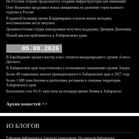
На Русском острове продолжается создание инфраструктуры для инноваций
Олег Кожемяко представил новые инициативы по развитию горнолыжного
туризма в России
В краевой больнице имени Владимирцева освоили новую методику
восстановления после инсульта
Дальневосточная студия кинохроники получила поддержку Дмитрия Демешина
Новый циклон приближается к Хабаровскому краю
05.08.2026
В Биробиджане прошел мастер-класс стилиста международного уровня Алекса
Датского
В Хабаровском крае подготовились к возможному повышению уровня Амура
Более 40 социальных выплат проиндексируют в Хабаровском крае в 2027 году
Более 1 000 тонн бензина и дизтоплива доставили в северные территории
Хабаровского края
Бесплатную сеть Wi-Fi запустили на площади имени Ленина в Хабаровске
Архив новостей >>
ИЗ БЛОГОВ
Районная библиотека в Амурске уничтожена. На очереди библиотека