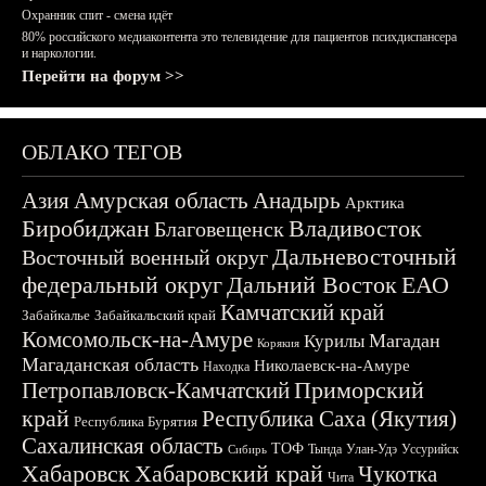
Охранник спит - смена идёт
80% российского медиаконтента это телевидение для пациентов психдиспансера
и наркологии.
Перейти на форум >>
ОБЛАКО ТЕГОВ
Азия
Амурская область
Анадырь
Арктика
Биробиджан
Владивосток
Благовещенск
Дальневосточный
Восточный военный округ
федеральный округ
Дальний Восток
ЕАО
Камчатский край
Забайкалье
Забайкальский край
Комсомольск-на-Амуре
Магадан
Курилы
Корякия
Магаданская область
Николаевск-на-Амуре
Находка
Приморский
Петропавловск-Камчатский
край
Республика Саха (Якутия)
Республика Бурятия
Сахалинская область
ТОФ
Тында
Улан-Удэ
Уссурийск
Сибирь
Хабаровск
Хабаровский край
Чукотка
Чита