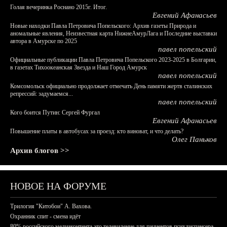
Голая вечеринка Роснано 2015г. Итог.
Евгений Афанасьев
Новые находки Павла Петровича Попельского: Архив газеты Природа и
аномальные явления, Неизвестная карта НижнеАмурЛага и Последние выставки
автора в Амурске по 2025
павел попельский
Официальные публикации Павла Петровича Попельского 2023-2025 в Болгарии,
в газетах Тихоокеанская Звезда и Наш Город Амурск
павел попельский
Комсомольск официально продолжает отмечать День памяти жертв сталинских
репрессий: задумаемся...
павел попельский
Кого боится Путин: Сергей Фургал
Евгений Афанасьев
Повышение платы в автобусах за проезд: кто виноват, и что делать?
Олег Паньков
Архив блогов >>
НОВОЕ НА ФОРУМЕ
Трилогия "Китобои" А. Вахова.
Охранник спит - смена идёт
80% российского медиаконтента это телевидение для пациентов психдиспансера