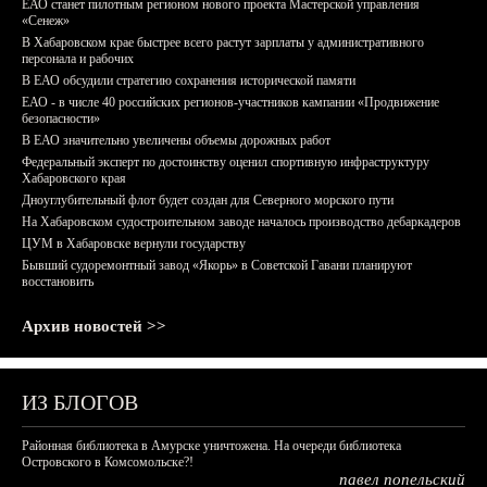
ЕАО станет пилотным регионом нового проекта Мастерской управления
«Сенеж»
В Хабаровском крае быстрее всего растут зарплаты у административного
персонала и рабочих
В ЕАО обсудили стратегию сохранения исторической памяти
ЕАО - в числе 40 российских регионов-участников кампании «Продвижение
безопасности»
В ЕАО значительно увеличены объемы дорожных работ
Федеральный эксперт по достоинству оценил спортивную инфраструктуру
Хабаровского края
Дноуглубительный флот будет создан для Северного морского пути
На Хабаровском судостроительном заводе началось производство дебаркадеров
ЦУМ в Хабаровске вернули государству
Бывший судоремонтный завод «Якорь» в Советской Гавани планируют
восстановить
Архив новостей >>
ИЗ БЛОГОВ
Районная библиотека в Амурске уничтожена. На очереди библиотека
Островского в Комсомольске?!
павел попельский