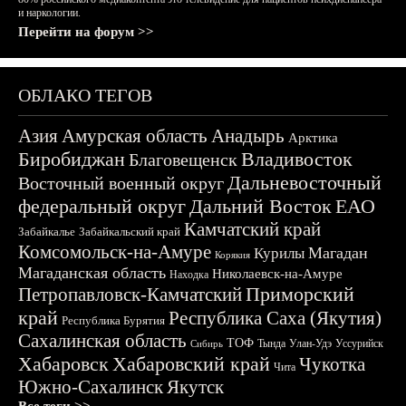
и наркологии.
Перейти на форум >>
ОБЛАКО ТЕГОВ
Азия
Амурская область
Анадырь
Арктика
Биробиджан
Владивосток
Благовещенск
Дальневосточный
Восточный военный округ
федеральный округ
Дальний Восток
ЕАО
Камчатский край
Забайкалье
Забайкальский край
Комсомольск-на-Амуре
Магадан
Курилы
Корякия
Магаданская область
Николаевск-на-Амуре
Находка
Приморский
Петропавловск-Камчатский
край
Республика Саха (Якутия)
Республика Бурятия
Сахалинская область
ТОФ
Тында
Улан-Удэ
Уссурийск
Сибирь
Хабаровск
Хабаровский край
Чукотка
Чита
Южно-Сахалинск
Якутск