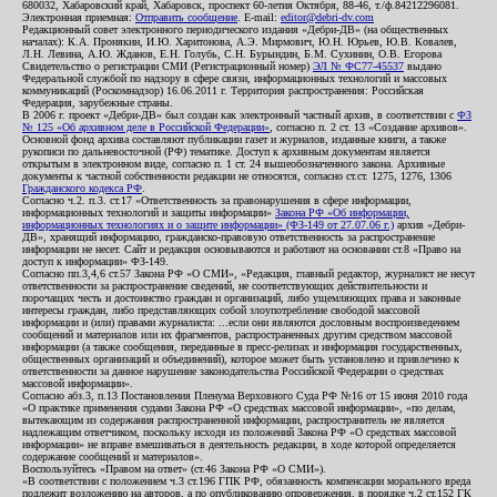
680032, Хабаровский край, Хабаровск, проспект 60-летия Октября, 88-46, т./ф.84212296081.
Электронная приемная:
Отправить сообщение
. E-mail:
editor@debri-dv.com
Редакционный совет электронного периодического издания «Дебри-ДВ» (на общественных
началах): К.А. Пронякин, И.Ю. Харитонова, А.Э. Мирмович, Ю.Н. Юрьев, Ю.В. Ковалев,
Л.Н. Левина, А.Ю. Жданов, Е.Н. Голубь, С.Н. Бурындин, Б.М. Сухинин, О.В. Егорова
Свидетельство о регистрации СМИ (Регистрационный номер)
ЭЛ № ФС77-45537
выдано
Федеральной службой по надзору в сфере связи, информационных технологий и массовых
коммуникаций (Роскомнадзор) 16.06.2011 г. Территория распространения: Российская
Федерация, зарубежные страны.
В 2006 г. проект «Дебри-ДВ» был создан как электронный частный архив, в соответствии с
ФЗ
№ 125 «Об архивном деле в Российской Федерации»
, согласно п. 2 ст. 13 «Создание архивов».
Основной фонд архива составляют публикации газет и журналов, изданные книги, а также
рукописи по дальневосточной (РФ) тематике. Доступ к архивным документам является
открытым в электронном виде, согласно п. 1 ст. 24 вышеобозначенного закона. Архивные
документы к частной собственности редакции не относятся, согласно ст.ст. 1275, 1276, 1306
Гражданского кодекса РФ
.
Согласно ч.2. п.3. ст.17 «Ответственность за правонарушения в сфере информации,
информационных технологий и защиты информации»
Закона РФ «Об информации,
информационных технологиях и о защите информации» (ФЗ-149 от 27.07.06 г.)
архив «Дебри-
ДВ», хранящий информацию, гражданско-правовую ответственность за распространение
информации не несет. Сайт и редакция основываются и работают на основании ст.8 «Право на
доступ к информации» ФЗ-149.
Согласно пп.3,4,6 ст.57 Закона РФ «О СМИ», «Редакция, главный редактор, журналист не несут
ответственности за распространение сведений, не соответствующих действительности и
порочащих честь и достоинство граждан и организаций, либо ущемляющих права и законные
интересы граждан, либо представляющих собой злоупотребление свободой массовой
информации и (или) правами журналиста: ...если они являются дословным воспроизведением
сообщений и материалов или их фрагментов, распространенных другим средством массовой
информации (а также сообщения, переданные в пресс-релизах и информация государственных,
общественных организаций и объединений), которое может быть установлено и привлечено к
ответственности за данное нарушение законодательства Российской Федерации о средствах
массовой информации».
Согласно абз.3, п.13 Постановления Пленума Верховного Суда РФ №16 от 15 июня 2010 года
«О практике применения судами Закона РФ «О средствах массовой информации», «по делам,
вытекающим из содержания распространенной информации, распространитель не является
надлежащим ответчиком, поскольку исходя из положений Закона РФ «О средствах массовой
информации» не вправе вмешиваться в деятельность редакции, в ходе которой определяется
содержание сообщений и материалов».
Воспользуйтесь «Правом на ответ» (ст.46 Закона РФ «О СМИ»).
«В соответствии с положением ч.3 ст.196 ГПК РФ, обязанность компенсации морального вреда
подлежит возложению на авторов, а по опубликованию опровержения, в порядке ч.2 ст.152 ГК