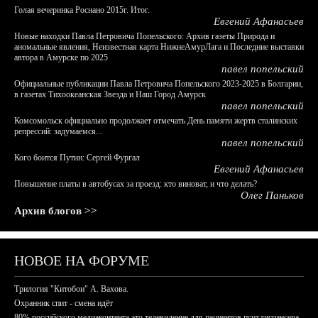
Голая вечеринка Роснано 2015г. Итог.
Евгений Афанасьев
Новые находки Павла Петровича Попельского: Архив газеты Природа и
аномальные явления, Неизвестная карта НижнеАмурЛага и Последние выставки
автора в Амурске по 2025
павел попельский
Официальные публикации Павла Петровича Попельского 2023-2025 в Болгарии,
в газетах Тихоокеанская Звезда и Наш Город Амурск
павел попельский
Комсомольск официально продолжает отмечать День памяти жертв сталинских
репрессий: задумаемся...
павел попельский
Кого боится Путин: Сергей Фургал
Евгений Афанасьев
Повышение платы в автобусах за проезд: кто виноват, и что делать?
Олег Паньков
Архив блогов >>
НОВОЕ НА ФОРУМЕ
Трилогия "Китобои" А. Вахова.
Охранник спит - смена идёт
80% российского медиаконтента это телевидение для пациентов психдиспансера