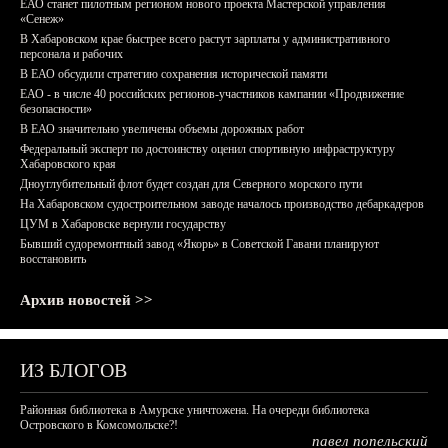
ЕАО станет пилотным регионом нового проекта Мастерской управления
«Сенеж»
В Хабаровском крае быстрее всего растут зарплаты у административного
персонала и рабочих
В ЕАО обсудили стратегию сохранения исторической памяти
ЕАО - в числе 40 российских регионов-участников кампании «Продвижение
безопасности»
В ЕАО значительно увеличены объемы дорожных работ
Федеральный эксперт по достоинству оценил спортивную инфраструктуру
Хабаровского края
Дноуглубительный флот будет создан для Северного морского пути
На Хабаровском судостроительном заводе началось производство дебаркадеров
ЦУМ в Хабаровске вернули государству
Бывший судоремонтный завод «Якорь» в Советской Гавани планируют
восстановить
Архив новостей >>
ИЗ БЛОГОВ
Районная библиотека в Амурске уничтожена. На очереди библиотека
Островского в Комсомольске?!
павел попельский