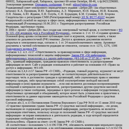
680032, Хабаровский край, Хабаровск, проспект 60-летия Октября, 88-46, т./ф.84212296081.
Электронная приемная:
Отправить сообщение
. E-mail:
editor@debri-dv.com
Редакционный совет электронного периодического издания «Дебри-ДВ» (на общественных
началах): К.А. Пронякин, И.Ю. Харитонова, А.Э. Мирмович, Ю.Н. Юрьев, Ю.В. Ковалев,
Л.Н. Левина, А.Ю. Жданов, Е.Н. Голубь, С.Н. Бурындин, Б.М. Сухинин, О.В. Егорова
Свидетельство о регистрации СМИ (Регистрационный номер)
ЭЛ № ФС77-45537
выдано
Федеральной службой по надзору в сфере связи, информационных технологий и массовых
коммуникаций (Роскомнадзор) 16.06.2011 г. Территория распространения: Российская
Федерация, зарубежные страны.
В 2006 г. проект «Дебри-ДВ» был создан как электронный частный архив, в соответствии с
ФЗ
№ 125 «Об архивном деле в Российской Федерации»
, согласно п. 2 ст. 13 «Создание архивов».
Основной фонд архива составляют публикации газет и журналов, изданные книги, а также
рукописи по дальневосточной (РФ) тематике. Доступ к архивным документам является
открытым в электронном виде, согласно п. 1 ст. 24 вышеобозначенного закона. Архивные
документы к частной собственности редакции не относятся, согласно ст.ст. 1275, 1276, 1306
Гражданского кодекса РФ
.
Согласно ч.2. п.3. ст.17 «Ответственность за правонарушения в сфере информации,
информационных технологий и защиты информации»
Закона РФ «Об информации,
информационных технологиях и о защите информации» (ФЗ-149 от 27.07.06 г.)
архив «Дебри-
ДВ», хранящий информацию, гражданско-правовую ответственность за распространение
информации не несет. Сайт и редакция основываются и работают на основании ст.8 «Право на
доступ к информации» ФЗ-149.
Согласно пп.3,4,6 ст.57 Закона РФ «О СМИ», «Редакция, главный редактор, журналист не несут
ответственности за распространение сведений, не соответствующих действительности и
порочащих честь и достоинство граждан и организаций, либо ущемляющих права и законные
интересы граждан, либо представляющих собой злоупотребление свободой массовой
информации и (или) правами журналиста: ...если они являются дословным воспроизведением
сообщений и материалов или их фрагментов, распространенных другим средством массовой
информации (а также сообщения, переданные в пресс-релизах и информация государственных,
общественных организаций и объединений), которое может быть установлено и привлечено к
ответственности за данное нарушение законодательства Российской Федерации о средствах
массовой информации».
Согласно абз.3, п.13 Постановления Пленума Верховного Суда РФ №16 от 15 июня 2010 года
«О практике применения судами Закона РФ «О средствах массовой информации», «по делам,
вытекающим из содержания распространенной информации, распространитель не является
надлежащим ответчиком, поскольку исходя из положений Закона РФ «О средствах массовой
информации» не вправе вмешиваться в деятельность редакции, в ходе которой определяется
содержание сообщений и материалов».
Воспользуйтесь «Правом на ответ» (ст.46 Закона РФ «О СМИ»).
«В соответствии с положением ч.3 ст.196 ГПК РФ, обязанность компенсации морального вреда
подлежит возложению на авторов, а по опубликованию опровержения, в порядке ч.2 ст.152 ГК