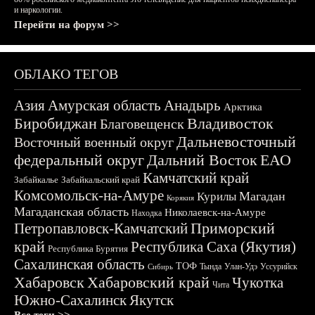
и наркологии.
Перейти на форум >>
ОБЛАКО ТЕГОВ
Азия
Амурская область
Анадырь
Арктика
Биробиджан
Владивосток
Благовещенск
Дальневосточный
Восточный военный округ
федеральный округ
Дальний Восток
ЕАО
Камчатский край
Забайкалье
Забайкальский край
Комсомольск-на-Амуре
Магадан
Курилы
Корякия
Магаданская область
Николаевск-на-Амуре
Находка
Приморский
Петропавловск-Камчатский
край
Республика Саха (Якутия)
Республика Бурятия
Сахалинская область
ТОФ
Тында
Улан-Удэ
Уссурийск
Сибирь
Хабаровск
Хабаровский край
Чукотка
Чита
Южно-Сахалинск
Якутск