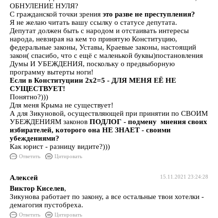
ОБНУЛЕНИЕ НУЛЯ?
С гражданской точки зрения
это разве не преступления?
Я не желаю читать вашу ссылку о статусе депутата.
Депутат должен быть с народом и отстаивать интересы
народа, невзирая на кем то принятую Конституцию,
федеральные законы, Уставы, Краевые законы, настоящий
закон( спасибо, что с ещё с маленькой буквы)постановления
Думы И УБЕЖДЕНИЯ, поскольку о предвыборную
программу вытерты ноги!
Если в Конституциии 2х2=5 - ДЛЯ МЕНЯ ЕЁ НЕ
СУЩЕСТВУЕТ!
Понятно?)))
Для меня Крыма не существует!
А для Зикуновой, осуществляющей при принятии по СВОИМ
УБЕЖДЕНИЯМ законов
ПОДЛОГ - подмену мнения своих
избирателей, которого она НЕ ЗНАЕТ - своими
убеждениями?
Как юрист - разницу видите?)))
Ответить
Цитировать
Алексей
15.11.2021 23:24:28
Виктор Киселев
,
Зикунова работает по закону, а все остальные твои хотелки -
демагогия пустобреха.
Ответить
Цитировать