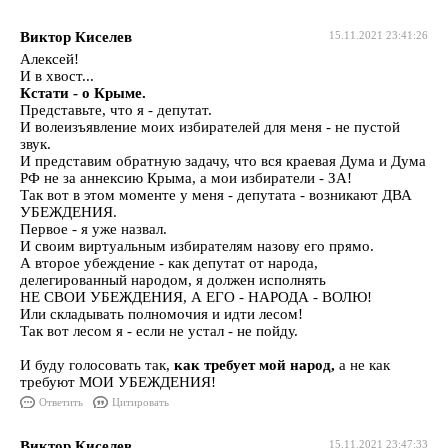
Виктор Киселев
15.11.2021 23:41:26
Алексей!
И в хвост...
Кстати - о Крыме.
Представьте, что я - депутат.
И волеизъявление моих избирателей для меня - не пустой
звук.
И представим обратную задачу, что вся краевая Дума и Дума
РФ не за аннексию Крыма, а мои избиратели - ЗА!
Так вот в этом моменте у меня - депутата - возникают ДВА
УБЕЖДЕНИЯ.
Первое - я уже назвал.
И своим виртуальным избирателям назову его прямо.
А второе убеждение - как депутат от народа,
делегированный народом, я должен исполнять
НЕ СВОИ УБЕЖДЕНИЯ, А ЕГО - НАРОДА - ВОЛЮ!
Или складывать полномочия и идти лесом!
Так вот лесом я - если не устал - не пойду.
И буду голосовать так,
как требует мой народ,
а не как
требуют МОИ УБЕЖДЕНИЯ!
Ответить
Цитировать
Виктор Киселев
15.11.2021 23:47:33