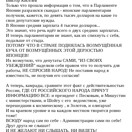
Виктор Киселев
Только что прошла информация о том, что в Парламенте
Японии разразился скандал - японские парламентарии
получили, кажется, по девять тысяч долларов на какие то
свои депутатские нужды.
В Японии средняя зарплата 4 тысячи долларов...
Это значит, что речь идёт всего о двух средних зарплатах.
И теперь парламентарии не знают, как их спихнуть с себя,
подальше от стыда.
ПОТОМУ ЧТО В СТРАНЕ ПОДНЯЛАСЬ ВОЗМУЩЁННАЯ
БУЧА ОТ ВОЗМУЩЁННЫХ ЭТОЙ ДЕРЗОСТЬЮ
ЯПОНЦЕВ!
Их возмутило, что депутаты САМИ, "ИЗ СВОИХ
УБЕЖДЕНИЙ" наделили себя правом что то получить для
работы, НЕ СПРОСИВ НАРОД! Не поставив народ в
известность, не получив его согласия!
А теперь, камрады, сравните этот факт с действительностью
России, ГДЕ ОТ РОССИЙСКОГО НАРОДА ПРЯЧУТ
ИНФОРМАЦИЮ ВСЕ: и президент с Песковым, и Мишустин
с министерствами, и Шойгу с его ведомством, уже
перешедшим к космическому , и Золотов, и олигархи!
И на краевом уровне и на каждом местном творится ровно
тоже!
ВСЮДУ народ сам по себе - Администрации сами по себе!
Друг друга не слышат!
И НЕ ЖЕЛАЮТ НИ СЛЫШАТЬ, НИ ВИДЕТЬ!