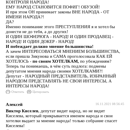
КОНТРОЛЯ НАРОДА!
ЕМУ НАРОД СТАНОВИТСЯ ПОФИГ! ОБУЗОЙ!
И при этом ОН принимает законы ВНЕ НАРОДА - ОТ
ИМЕНИ НАРОДА?!
ДА?
Именно понимание этого ПРЕСТУПЛЕНИЯ я и хотел бы
донести не до тебя, а до других!
И ОДИН ШОФЕРЮГА - НАРОД! И ОДИН ПРОДАВЕЦ -
НАРОД! И ОДИН ДОКЕР - НАРОД!
И побеждает должно мнение большинства!
А зачем ИНТЕРЕСОВАТЬСЯ МНЕНИЕМ БОЛЬШИНСТВА,
если пришла Зикунова и САМА проголосовала КАК ЕЙ
ХОТЕЛОСЬ -
по своим ХОТЕЛКАМ,
по убеждениям?
Теперь ты понимаешь, в чём суть подлога: подмены
депутатом мнения народа своими ХОТЕЛКАМИ?!
Депутат - НАРОДНЫЙ ПРЕДСТАВИТЕЛЬ, ИЗБРАННЫЙ
НАРОДОМ ПРЕДСТАВЛЯТЬ НЕ СВОИ ИНТЕРЕСЫ, А
ИНТЕРЕСЫ НАРОДА!
Ответить
Цитировать
Алексей
16.11.2021 08:56:45
Виктор Киселев
, депутат видит народ, но не видит
Киселева, который прикрывается именем народа и свои
хотелки выдает за мнение народа! только собрание спасет
Киселева!