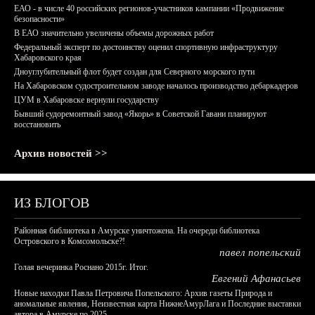
ЕАО - в числе 40 российских регионов-участников кампании «Продвижение
безопасности»
В ЕАО значительно увеличены объемы дорожных работ
Федеральный эксперт по достоинству оценил спортивную инфраструктуру
Хабаровского края
Дноуглубительный флот будет создан для Северного морского пути
На Хабаровском судостроительном заводе началось производство дебаркадеров
ЦУМ в Хабаровске вернули государству
Бывший судоремонтный завод «Якорь» в Советской Гавани планируют
восстановить
Архив новостей >>
ИЗ БЛОГОВ
Районная библиотека в Амурске уничтожена. На очереди библиотека
Островского в Комсомольске?!
павел попельский
Голая вечеринка Роснано 2015г. Итог.
Евгений Афанасьев
Новые находки Павла Петровича Попельского: Архив газеты Природа и
аномальные явления, Неизвестная карта НижнеАмурЛага и Последние выставки
автора в Амурске по 2025