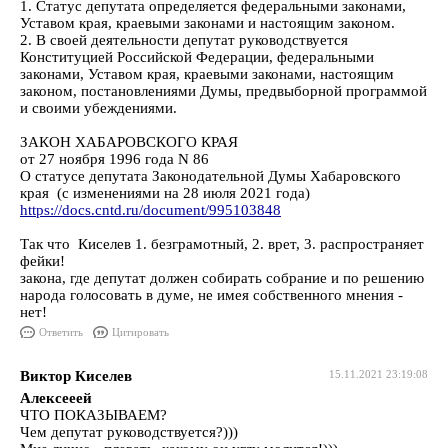
1. Статус депутата определяется федеральными законами,
Уставом края, краевыми законами и настоящим законом.
2. В своей деятельности депутат руководствуется
Конституцией Российской Федерации, федеральными
законами, Уставом края, краевыми законами, настоящим
законом, постановлениями Думы, предвыборной программой
и своими убеждениями.
ЗАКОН ХАБАРОВСКОГО КРАЯ
от 27 ноября 1996 года N 86
О статусе депутата Законодательной Думы Хабаровского
края (с изменениями на 28 июля 2021 года)
https://docs.cntd.ru/document/995103848
Так что Киселев 1. безграмотный, 2. врет, 3. распространяет
фейки!
закона, где депутат должен собирать собрание и по решению
народа голосовать в думе, не имея собственного мнения -
нет!
Ответить
Цитировать
Виктор Киселев
15.11.2021 23:19:08
Алексееей
ЧТО ПОКАЗЫВАЕМ?
Чем депутат руководствуется?)))