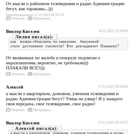
От мысли о районном телевидении и радио Администрации
бегут, как тараканы...)))
Отредактировано 17.11.2021 00:54:20
Ответить
Цитировать
Виктор Киселев
16.11.2021 22:49:00
Лилия
как можно объяснить, чо заявление Зикуновой
стало достоянием гласности? Кто докладывает Панькову?
От вызванных по жалобе к генералу подписки о
неразглашении, вероятно, не требовали)))
ПЛАКАЛИ ВСЕ?)))
Ответить
Цитировать
Алексей
17.11.2021 00:56:06
а мысли о квартирном, домовом, уличном телевидении и
радио Администрации бегут? Улица на улицу! И у каждого
своя передача, свое телевидение, свое радио!
Ответить
Цитировать
Виктор Киселев
17.11.2021 01:10:27
Алексей
а мысли о квартирном, домовом, уличном телевидении и радио