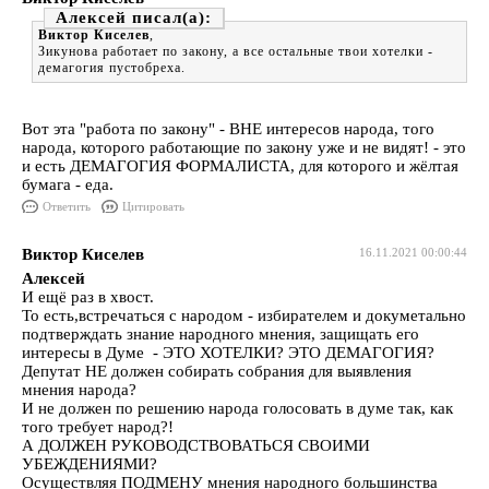
Алексей
Виктор Киселев
,
Зикунова работает по закону, а все остальные твои хотелки -
демагогия пустобреха.
Вот эта "работа по закону" - ВНЕ интересов народа, того
народа, которого работающие по закону уже и не видят! - это
и есть ДЕМАГОГИЯ ФОРМАЛИСТА, для которого и жёлтая
бумага - еда.
Ответить
Цитировать
Виктор Киселев
16.11.2021 00:00:44
Алексей
И ещё раз в хвост.
То есть,встречаться с народом - избирателем и докуметально
подтверждать знание народного мнения, защищать его
интересы в Думе - ЭТО ХОТЕЛКИ? ЭТО ДЕМАГОГИЯ?
Депутат НЕ должен собирать собрания для выявления
мнения народа?
И не должен по решению народа голосовать в думе так, как
того требует народ?!
А ДОЛЖЕН РУКОВОДСТВОВАТЬСЯ СВОИМИ
УБЕЖДЕНИЯМИ?
Осуществляя ПОДМЕНУ мнения народного большинства