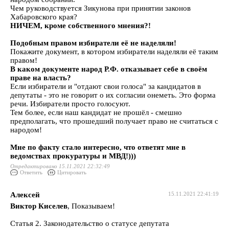
Чем руководствуется Зикунова при принятии законов
Хабаровского края?
НИЧЕМ, кроме собственного мнения?!
Подобным правом избиратели её не наделяли!
Покажите документ, в котором избиратели наделяли её таким
правом!
В каком документе народ Р.Ф. отказывает себе в своём
праве на власть?
Если избиратели и "отдают свои голоса" за кандидатов в
депутаты - это не говорит о их согласии онеметь. Это форма
речи. Избиратели просто голосуют.
Тем более, если наш кандидат не прошёл - смешно
предполагать, что прошедший получает право не считаться с
народом!
Мне по факту стало интересно, что ответят мне в
ведомствах прокуратуры и МВД!)))
Отредактировано 15.11.2021 22:32:49
Ответить
Цитировать
Алексей
15.11.2021 22:41:19
Виктор Киселев
, Показываем!
Статья 2. Законодательство о статусе депутата