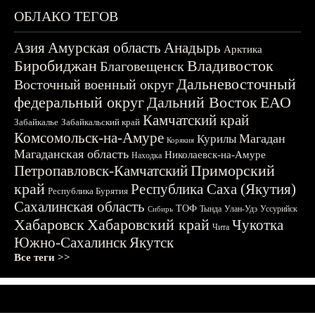
ОБЛАКО ТЕГОВ
Азия
Амурская область
Анадырь
Арктика
Биробиджан
Владивосток
Благовещенск
Дальневосточный
Восточный военный округ
федеральный округ
Дальний Восток
ЕАО
Камчатский край
Забайкалье
Забайкальский край
Комсомольск-на-Амуре
Магадан
Курилы
Корякия
Магаданская область
Николаевск-на-Амуре
Находка
Приморский
Петропавловск-Камчатский
край
Республика Саха (Якутия)
Республика Бурятия
Сахалинская область
ТОФ
Тында
Улан-Удэ
Уссурийск
Сибирь
Хабаровск
Хабаровский край
Чукотка
Чита
Южно-Сахалинск
Якутск
Все теги >>