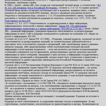
Федерация, зарубежные страны.
В 2006 г. проект «Дебри-ДВ» был создан как электронный частный архив, в соответствии с
ФЗ
№ 125 «Об архивном деле в Российской Федерации»
, согласно п. 2 ст. 13 «Создание архивов».
Основной фонд архива составляют публикации газет и журналов, изданные книги, а также
рукописи по дальневосточной (РФ) тематике. Доступ к архивным документам является
открытым в электронном виде, согласно п. 1 ст. 24 вышеобозначенного закона. Архивные
документы к частной собственности редакции не относятся, согласно ст.ст. 1275, 1276, 1306
Гражданского кодекса РФ
.
Согласно ч.2. п.3. ст.17 «Ответственность за правонарушения в сфере информации,
информационных технологий и защиты информации»
Закона РФ «Об информации,
информационных технологиях и о защите информации» (ФЗ-149 от 27.07.06 г.)
архив «Дебри-
ДВ», хранящий информацию, гражданско-правовую ответственность за распространение
информации не несет. Сайт и редакция основываются и работают на основании ст.8 «Право на
доступ к информации» ФЗ-149.
Согласно пп.3,4,6 ст.57 Закона РФ «О СМИ», «Редакция, главный редактор, журналист не несут
ответственности за распространение сведений, не соответствующих действительности и
порочащих честь и достоинство граждан и организаций, либо ущемляющих права и законные
интересы граждан, либо представляющих собой злоупотребление свободой массовой
информации и (или) правами журналиста: ...если они являются дословным воспроизведением
сообщений и материалов или их фрагментов, распространенных другим средством массовой
информации (а также сообщения, переданные в пресс-релизах и информация государственных,
общественных организаций и объединений), которое может быть установлено и привлечено к
ответственности за данное нарушение законодательства Российской Федерации о средствах
массовой информации».
Согласно абз.3, п.13 Постановления Пленума Верховного Суда РФ №16 от 15 июня 2010 года
«О практике применения судами Закона РФ «О средствах массовой информации», «по делам,
вытекающим из содержания распространенной информации, распространитель не является
надлежащим ответчиком, поскольку исходя из положений Закона РФ «О средствах массовой
информации» не вправе вмешиваться в деятельность редакции, в ходе которой определяется
содержание сообщений и материалов».
Воспользуйтесь «Правом на ответ» (ст.46 Закона РФ «О СМИ»).
«В соответствии с положением ч.3 ст.196 ГПК РФ, обязанность компенсации морального вреда
подлежит возложению на авторов, а по опубликованию опровержения, в порядке ч.2 ст.152 ГК
РФ - на учредителя и главного редактор», - из апелляционного определения Хабаровского
краевого суда от 22.08.2012 г. (дело №33-5325/2012) председательствующего И.И.Куликовой,
судей С.И.Дорожко, Н.В.Пестовой.
Мнения авторов материалов не всегда совпадают с позицией редакции. Редакция не вступает в
переписку с авторами.
Редакция не несет ответственность за содержание внешних ссылок и комментариев. За них
ответственны, соответственно, исключительно их правообладатели и авторы. Комментарии на