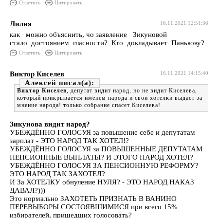
Ответить
Цитировать
Лилия
16.11.2021 12:51:36
как можно объяснить, чо заявление Зикуновой
стало достоянием гласности? Кто докладывает Панькову?
Ответить
Цитировать
Виктор Киселев
16.11.2021 14:15:40
Алексей
Виктор Киселев
, депутат видит народ, но не видит Киселева,
который прикрывается именем народа и свои хотелки выдает за
мнение народа! только собрание спасет Киселева!
Зикунова видит народ?
УБЕЖДЁННО ГОЛОСУЯ за повышение себе и депутатам
зарплат - ЭТО НАРОД ТАК ХОТЕЛ!?
УБЕЖДЁННО ГОЛОСУЯ за ПОВЫШЕННЫЕ ДЕПУТАТАМ
ПЕНСИОННЫЕ ВЫПЛАТЫ? И ЭТОГО НАРОД ХОТЕЛ?
УБЕЖДЁННО ГОЛОСУЯ ЗА ПЕНСИОННУЮ РЕФОРМУ?
ЭТО НАРОД ТАК ЗАХОТЕЛ?
И За ХОТЕЛКУ обнуление НУЛЯ? - ЭТО НАРОД НАКАЗ
ДАВАЛ?)))
Это нормально ЗАХОТЕТЬ ПРИЗНАТЬ В ВАНИНО
ПЕРЕВЫБОРЫ СОСТОЯВШИМИСЯ при всего 15%
избирателей, пришедших голосовать?