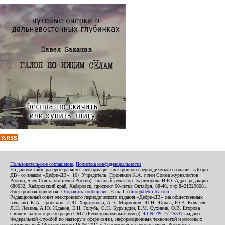
Пользовательское соглашение
,
Политика конфиденциальности
На данном сайте распространяется информация электронного периодического издания «Дебри-
ДВ» со знаком «Дебри-ДВ». 16+ Учредитель: Пронякин К.А. (член Союза журналистов
России, член Союза писателей России). Главный редактор: Харитонова И.Ю. Адрес редакции:
680032, Хабаровский край, Хабаровск, проспект 60-летия Октября, 88-46, т./ф.84212296081.
Электронная приемная:
Отправить сообщение
. E-mail:
editor@debri-dv.com
Редакционный совет электронного периодического издания «Дебри-ДВ» (на общественных
началах): К.А. Пронякин, И.Ю. Харитонова, А.Э. Мирмович, Ю.Н. Юрьев, Ю.В. Ковалев,
Л.Н. Левина, А.Ю. Жданов, Е.Н. Голубь, С.Н. Бурындин, Б.М. Сухинин, О.В. Егорова
Свидетельство о регистрации СМИ (Регистрационный номер)
ЭЛ № ФС77-45537
выдано
Федеральной службой по надзору в сфере связи, информационных технологий и массовых
коммуникаций (Роскомнадзор) 16.06.2011 г. Территория распространения: Российская