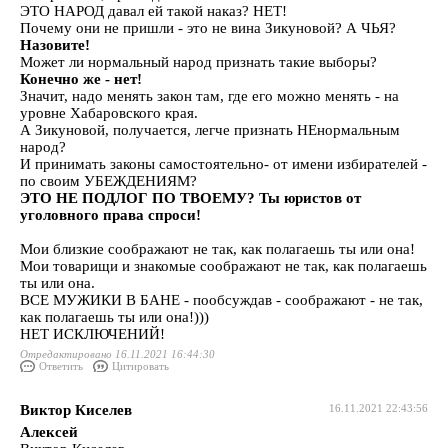
ЭТО НАРОД давал ей такой наказ? НЕТ!
Почему они не пришли - это не вина Зикуновой? А ЧЬЯ?
Назовите!
Может ли нормальный народ признать такие выборы?
Конечно же - нет!
Значит, надо менять закон там, где его можно менять - на
уровне Хабаровского края.
А Зикуновой, получается, легче признать НЕнормальным
народ?
И принимать законы самостоятельно- от имени избирателей -
по своим УБЕЖДЕНИЯМ?
ЭТО НЕ ПОДЛОГ ПО ТВОЕМУ? Ты юристов от
уголовного права спроси!
Мои близкие соображают не так, как полагаешь ты или она!
Мои товарищи и знакомые соображают не так, как полагаешь
ты или она.
ВСЕ МУЖИКИ В БАНЕ - пообсуждав - соображают - не так,
как полагаешь ты или она!)))
НЕТ ИСКЛЮЧЕНИЙ!
Отредактировано 16.11.2021 16:44:30
Ответить
Цитировать
Виктор Киселев
16.11.2021 22:43:56
Алексей