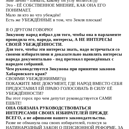
Мне лично - плевать, какому он углу молится!)))
Это - ЕЁ СОБСТВЕННОЕ МНЕНИЕ, КАК ОНА ЕГО
ПОНИМАЕТ.
Мало ли кто во что убеждён!
Есть же УБЕЖДЁННЫЕ в том, что Земля плоская!
Я О ДРУГОМ ГОВОРЮ!
Зикунову народ избрал для того, чтобы она в парламенте
проводила его, народа, интересы, А НЕ ИНТЕРЕСЫ
СВОЕЙ УБЕЖДЁННОСТИ.
Для того, чтобы эти интересы знать, надо встречаться со
своими избирателями и доказательно выявлять интересы
народа документально - под протокол проведённых с
народом собраний.
Чем руководствуется Зикунова при принятии законов
Хабаровского края?
СВОИМИ УБЕЖДЕНИЯМИ?)))
ПОКАЖИТЕ МНЕ ДОКУМЕНТ, ГДЕ НАРОД ВМЕСТО СЕБЯ
ПРЕДОСТАВИЛ ЕЙ ПРАВО ГОЛОСОВАТЬ В СИЛУ ЕЁ
УБЕЖДЁННОСТИ?
Вы этот горох про чем депутат руководствуется САМИ
ЕШЬТЕ!
ОНА ОБЯЗАНА РУКОВОДСТВОВАТЬСЯ
ИНТЕРЕСАМИ СВОИХ ИЗБИРАТЕЛЕЙ ПРЕЖДЕ
ВСЕГО, а не афишами нашего законодательства.
Разве не обманула она своих избирателей, голосуя за
НАТИНАРОДНЫЙ ЗАКОН О ПЕНСИОННОЙ РЕФОРМЕ, ЗА