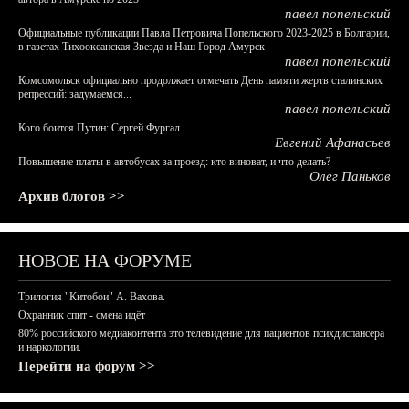
павел попельский
Официальные публикации Павла Петровича Попельского 2023-2025 в Болгарии,
в газетах Тихоокеанская Звезда и Наш Город Амурск
павел попельский
Комсомольск официально продолжает отмечать День памяти жертв сталинских
репрессий: задумаемся...
павел попельский
Кого боится Путин: Сергей Фургал
Евгений Афанасьев
Повышение платы в автобусах за проезд: кто виноват, и что делать?
Олег Паньков
Архив блогов >>
НОВОЕ НА ФОРУМЕ
Трилогия "Китобои" А. Вахова.
Охранник спит - смена идёт
80% российского медиаконтента это телевидение для пациентов психдиспансера
и наркологии.
Перейти на форум >>