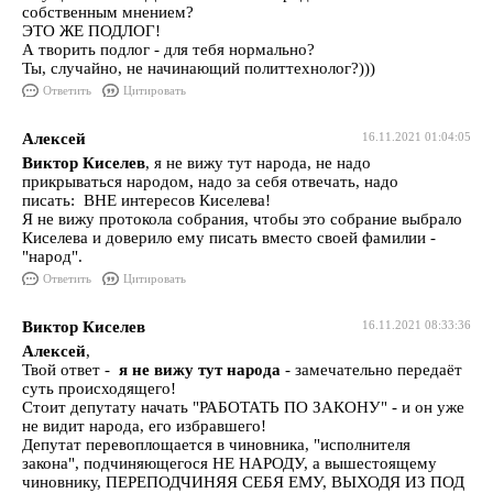
собственным мнением?
ЭТО ЖЕ ПОДЛОГ!
А творить подлог - для тебя нормально?
Ты, случайно, не начинающий политтехнолог?)))
Ответить
Цитировать
Алексей
16.11.2021 01:04:05
Виктор Киселев
, я не вижу тут народа, не надо
прикрываться народом, надо за себя отвечать, надо
писать: ВНЕ интересов Киселева!
Я не вижу протокола собрания, чтобы это собрание выбрало
Киселева и доверило ему писать вместо своей фамилии -
"народ".
Ответить
Цитировать
Виктор Киселев
16.11.2021 08:33:36
Алексей
,
Твой ответ -
я не вижу тут народа
- замечательно передаёт
суть происходящего!
Стоит депутату начать "РАБОТАТЬ ПО ЗАКОНУ" - и он уже
не видит народа, его избравшего!
Депутат перевоплощается в чиновника, "исполнителя
закона", подчиняющегося НЕ НАРОДУ, а вышестоящему
чиновнику, ПЕРЕПОДЧИНЯЯ СЕБЯ ЕМУ, ВЫХОДЯ ИЗ ПОД