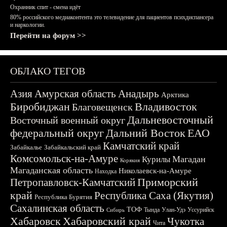
Охранник спит - смена идёт
80% российского медиаконтента это телевидение для пациентов психдиспансера
и наркологии.
Перейти на форум >>
ОБЛАКО ТЕГОВ
Азия
Амурская область
Анадырь
Арктика
Биробиджан
Владивосток
Благовещенск
Дальневосточный
Восточный военный округ
федеральный округ
Дальний Восток
ЕАО
Камчатский край
Забайкалье
Забайкальский край
Комсомольск-на-Амуре
Магадан
Курилы
Корякия
Магаданская область
Николаевск-на-Амуре
Находка
Приморский
Петропавловск-Камчатский
край
Республика Саха (Якутия)
Республика Бурятия
Сахалинская область
ТОФ
Тында
Улан-Удэ
Уссурийск
Сибирь
Хабаровск
Хабаровский край
Чукотка
Чита