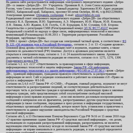
На данном сайте распространяется информация электронного периодического издания «Дебри-
ДВ» со знаком «Дебри-ДВ». 16+ Учредитель: Пронякин К.А. (член Союза журналистов
России, член Союза писателей России). Главный редактор: Харитонова И.Ю. Адрес редакции:
680032, Хабаровский край, Хабаровск, проспект 60-летия Октября, 88-46, т./ф.84212296081.
Электронная приемная:
Отправить сообщение
. E-mail:
editor@debri-dv.com
Редакционный совет электронного периодического издания «Дебри-ДВ» (на общественных
началах): К.А. Пронякин, И.Ю. Харитонова, А.Э. Мирмович, Ю.Н. Юрьев, Ю.В. Ковалев,
Л.Н. Левина, А.Ю. Жданов, Е.Н. Голубь, С.Н. Бурындин, Б.М. Сухинин, О.В. Егорова
Свидетельство о регистрации СМИ (Регистрационный номер)
ЭЛ № ФС77-45537
выдано
Федеральной службой по надзору в сфере связи, информационных технологий и массовых
коммуникаций (Роскомнадзор) 16.06.2011 г. Территория распространения: Российская
Федерация, зарубежные страны.
В 2006 г. проект «Дебри-ДВ» был создан как электронный частный архив, в соответствии с
ФЗ
№ 125 «Об архивном деле в Российской Федерации»
, согласно п. 2 ст. 13 «Создание архивов».
Основной фонд архива составляют публикации газет и журналов, изданные книги, а также
рукописи по дальневосточной (РФ) тематике. Доступ к архивным документам является
открытым в электронном виде, согласно п. 1 ст. 24 вышеобозначенного закона. Архивные
документы к частной собственности редакции не относятся, согласно ст.ст. 1275, 1276, 1306
Гражданского кодекса РФ
.
Согласно ч.2. п.3. ст.17 «Ответственность за правонарушения в сфере информации,
информационных технологий и защиты информации»
Закона РФ «Об информации,
информационных технологиях и о защите информации» (ФЗ-149 от 27.07.06 г.)
архив «Дебри-
ДВ», хранящий информацию, гражданско-правовую ответственность за распространение
информации не несет. Сайт и редакция основываются и работают на основании ст.8 «Право на
доступ к информации» ФЗ-149.
Согласно пп.3,4,6 ст.57 Закона РФ «О СМИ», «Редакция, главный редактор, журналист не несут
ответственности за распространение сведений, не соответствующих действительности и
порочащих честь и достоинство граждан и организаций, либо ущемляющих права и законные
интересы граждан, либо представляющих собой злоупотребление свободой массовой
информации и (или) правами журналиста: ...если они являются дословным воспроизведением
сообщений и материалов или их фрагментов, распространенных другим средством массовой
информации (а также сообщения, переданные в пресс-релизах и информация государственных,
общественных организаций и объединений), которое может быть установлено и привлечено к
ответственности за данное нарушение законодательства Российской Федерации о средствах
массовой информации».
Согласно абз.3, п.13 Постановления Пленума Верховного Суда РФ №16 от 15 июня 2010 года
«О практике применения судами Закона РФ «О средствах массовой информации», «по делам,
вытекающим из содержания распространенной информации, распространитель не является
надлежащим ответчиком, поскольку исходя из положений Закона РФ «О средствах массовой
информации» не вправе вмешиваться в деятельность редакции, в ходе которой определяется
содержание сообщений и материалов».