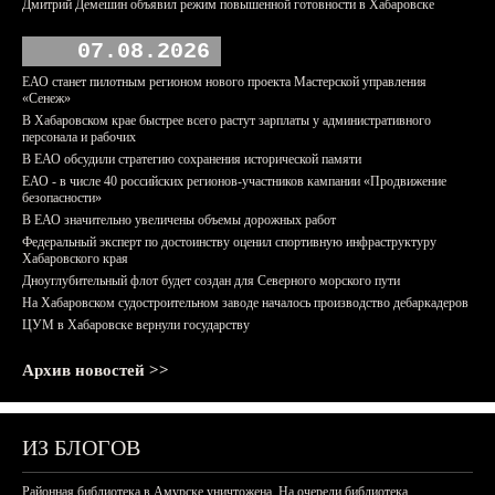
Дмитрий Демешин объявил режим повышенной готовности в Хабаровске
07.08.2026
ЕАО станет пилотным регионом нового проекта Мастерской управления
«Сенеж»
В Хабаровском крае быстрее всего растут зарплаты у административного
персонала и рабочих
В ЕАО обсудили стратегию сохранения исторической памяти
ЕАО - в числе 40 российских регионов-участников кампании «Продвижение
безопасности»
В ЕАО значительно увеличены объемы дорожных работ
Федеральный эксперт по достоинству оценил спортивную инфраструктуру
Хабаровского края
Дноуглубительный флот будет создан для Северного морского пути
На Хабаровском судостроительном заводе началось производство дебаркадеров
ЦУМ в Хабаровске вернули государству
Архив новостей >>
ИЗ БЛОГОВ
Районная библиотека в Амурске уничтожена. На очереди библиотека