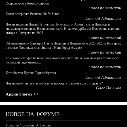
Островского в Комсомольске?!
павел попельский
Голая вечеринка Роснано 2015г. Итог.
Евгений Афанасьев
Новые находки Павла Петровича Попельского: Архив газеты Природа и
аномальные явления, Неизвестная карта НижнеАмурЛага и Последние выставки
автора в Амурске по 2025
павел попельский
Официальные публикации Павла Петровича Попельского 2023-2025 в Болгарии,
в газетах Тихоокеанская Звезда и Наш Город Амурск
павел попельский
Комсомольск официально продолжает отмечать День памяти жертв сталинских
репрессий: задумаемся...
павел попельский
Кого боится Путин: Сергей Фургал
Евгений Афанасьев
Повышение платы в автобусах за проезд: кто виноват, и что делать?
Олег Паньков
Архив блогов >>
НОВОЕ НА ФОРУМЕ
Трилогия "Китобои" А. Вахова.