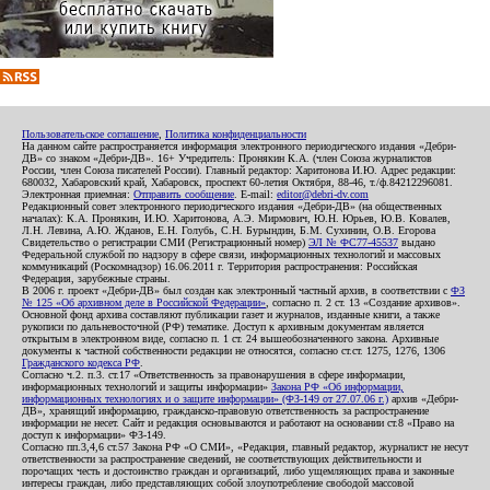
Пользовательское соглашение
,
Политика конфиденциальности
На данном сайте распространяется информация электронного периодического издания «Дебри-
ДВ» со знаком «Дебри-ДВ». 16+ Учредитель: Пронякин К.А. (член Союза журналистов
России, член Союза писателей России). Главный редактор: Харитонова И.Ю. Адрес редакции:
680032, Хабаровский край, Хабаровск, проспект 60-летия Октября, 88-46, т./ф.84212296081.
Электронная приемная:
Отправить сообщение
. E-mail:
editor@debri-dv.com
Редакционный совет электронного периодического издания «Дебри-ДВ» (на общественных
началах): К.А. Пронякин, И.Ю. Харитонова, А.Э. Мирмович, Ю.Н. Юрьев, Ю.В. Ковалев,
Л.Н. Левина, А.Ю. Жданов, Е.Н. Голубь, С.Н. Бурындин, Б.М. Сухинин, О.В. Егорова
Свидетельство о регистрации СМИ (Регистрационный номер)
ЭЛ № ФС77-45537
выдано
Федеральной службой по надзору в сфере связи, информационных технологий и массовых
коммуникаций (Роскомнадзор) 16.06.2011 г. Территория распространения: Российская
Федерация, зарубежные страны.
В 2006 г. проект «Дебри-ДВ» был создан как электронный частный архив, в соответствии с
ФЗ
№ 125 «Об архивном деле в Российской Федерации»
, согласно п. 2 ст. 13 «Создание архивов».
Основной фонд архива составляют публикации газет и журналов, изданные книги, а также
рукописи по дальневосточной (РФ) тематике. Доступ к архивным документам является
открытым в электронном виде, согласно п. 1 ст. 24 вышеобозначенного закона. Архивные
документы к частной собственности редакции не относятся, согласно ст.ст. 1275, 1276, 1306
Гражданского кодекса РФ
.
Согласно ч.2. п.3. ст.17 «Ответственность за правонарушения в сфере информации,
информационных технологий и защиты информации»
Закона РФ «Об информации,
информационных технологиях и о защите информации» (ФЗ-149 от 27.07.06 г.)
архив «Дебри-
ДВ», хранящий информацию, гражданско-правовую ответственность за распространение
информации не несет. Сайт и редакция основываются и работают на основании ст.8 «Право на
доступ к информации» ФЗ-149.
Согласно пп.3,4,6 ст.57 Закона РФ «О СМИ», «Редакция, главный редактор, журналист не несут
ответственности за распространение сведений, не соответствующих действительности и
порочащих честь и достоинство граждан и организаций, либо ущемляющих права и законные
интересы граждан, либо представляющих собой злоупотребление свободой массовой