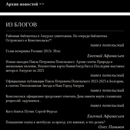
Архив новостей >>
ИЗ БЛОГОВ
Районная библиотека в Амурске уничтожена. На очереди библиотека
Островского в Комсомольске?!
павел попельский
Голая вечеринка Роснано 2015г. Итог.
Евгений Афанасьев
Новые находки Павла Петровича Попельского: Архив газеты Природа и
аномальные явления, Неизвестная карта НижнеАмурЛага и Последние выставки
автора в Амурске по 2025
павел попельский
Официальные публикации Павла Петровича Попельского 2023-2025 в Болгарии,
в газетах Тихоокеанская Звезда и Наш Город Амурск
павел попельский
Комсомольск официально продолжает отмечать День памяти жертв сталинских
репрессий: задумаемся...
павел попельский
Кого боится Путин: Сергей Фургал
Евгений Афанасьев
Повышение платы в автобусах за проезд: кто виноват, и что делать?
Олег Паньков