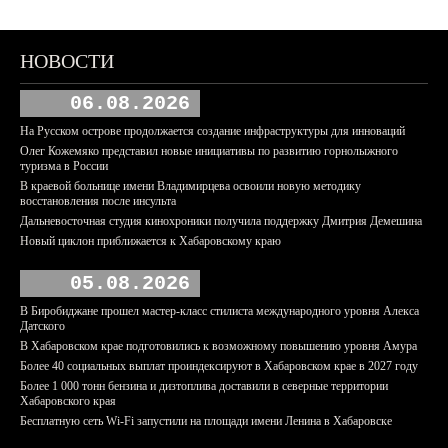
НОВОСТИ
06.08.2026
На Русском острове продолжается создание инфраструктуры для инноваций
Олег Кожемяко представил новые инициативы по развитию горнолыжного
туризма в России
В краевой больнице имени Владимирцева освоили новую методику
восстановления после инсульта
Дальневосточная студия кинохроники получила поддержку Дмитрия Демешина
Новый циклон приближается к Хабаровскому краю
05.08.2026
В Биробиджане прошел мастер-класс стилиста международного уровня Алекса
Датского
В Хабаровском крае подготовились к возможному повышению уровня Амура
Более 40 социальных выплат проиндексируют в Хабаровском крае в 2027 году
Более 1 000 тонн бензина и дизтоплива доставили в северные территории
Хабаровского края
Бесплатную сеть Wi-Fi запустили на площади имени Ленина в Хабаровске