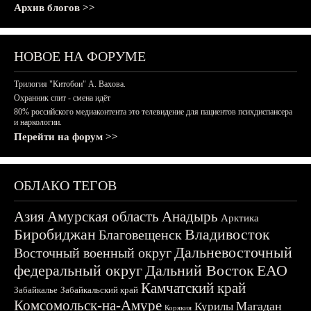
Архив блогов >>
НОВОЕ НА ФОРУМЕ
Трилогия "Китобои" А. Вахова.
Охранник спит - смена идёт
80% российского медиаконтента это телевидение для пациентов психдиспансера
и наркологии.
Перейти на форум >>
ОБЛАКО ТЕГОВ
Азия
Амурская область
Анадырь
Арктика
Биробиджан
Владивосток
Благовещенск
Дальневосточный
Восточный военный округ
федеральный округ
Дальний Восток
ЕАО
Камчатский край
Забайкалье
Забайкальский край
Комсомольск-на-Амуре
Магадан
Курилы
Корякия