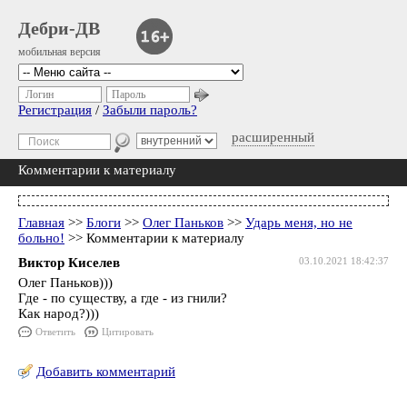
Дебри-ДВ
мобильная версия
Логин
Пароль
Регистрация
/
Забыли пароль?
расширенный
Комментарии к материалу
Главная
>>
Блоги
>>
Олег Паньков
>>
Ударь меня, но не
больно!
>> Комментарии к материалу
Виктор Киселев
03.10.2021 18:42:37
Олег Паньков)))
Где - по существу, а где - из гнили?
Как народ?)))
Ответить
Цитировать
Добавить комментарий