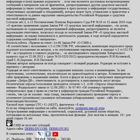
информации и (или) правами журналиста: ...если они являются дословным воспроизведением
сообщений и материалов или их фрагментов, распространенных другим средством массовой
информации (а также сообщения, переданные в пресс-релизах и информация государственных,
общественных организаций и объединений), которое может быть установлено и привлечено к
ответственности за данное нарушение законодательства Российской Федерации о средствах
массовой информации».
Согласно абз.3, п.13 Постановления Пленума Верховного Суда РФ №16 от 15 июня 2010 года
«О практике применения судами Закона РФ «О средствах массовой информации», «по делам,
вытекающим из содержания распространенной информации, распространитель не является
надлежащим ответчиком, поскольку исходя из положений Закона РФ «О средствах массовой
информации» не вправе вмешиваться в деятельность редакции, в ходе которой определяется
содержание сообщений и материалов».
Воспользуйтесь «Правом на ответ» (ст.46 Закона РФ «О СМИ»).
«В соответствии с положением ч.3 ст.196 ГПК РФ, обязанность компенсации морального вреда
подлежит возложению на авторов, а по опубликованию опровержения, в порядке ч.2 ст.152 ГК
РФ - на учредителя и главного редактор», - из апелляционного определения Хабаровского
краевого суда от 22.08.2012 г. (дело №33-5325/2012) председательствующего И.И.Куликовой,
судей С.И.Дорожко, Н.В.Пестовой.
Мнения авторов материалов не всегда совпадают с позицией редакции. Редакция не вступает в
переписку с авторами.
Редакция не несет ответственность за содержание внешних ссылок и комментариев. За них
ответственны, соответственно, исключительно их правообладатели и авторы. Комментарии на
сайте приравнены к выражению мнения. Блоги и форум не входят в электронное периодическое
издание «Дебри-ДВ», ответственность за достоверность и наполняемость несут авторы.
Политические опросы/голосования проводятся согласно ч.2. ст.46 «Опросы общественного
мнения» Федерального закона от 12.06.2002 г. № 67-ФЗ «Об основных гарантиях
избирательных прав и права на участие в референдуме граждан Российской Федерации»;
считать, там где не указано: лицо (лица), заказавшее (заказавших) проведение опроса и
оплатившее (оплативших) указанную публикацию (обнародование) - едино - сайт, без оплаты -
безвозмездно/бесплатно.
Часовой пояс сервера UTC+11 (AEST), фактически +8 мск.
Если вы обнаружили ошибки на сайте, пожалуйста,
сообщите нам об этом
.
Распространение информации о политической, социальной, духовной жизни общества,
публикации на актуальные темы, просветительские функции. Для мужчин и женщин. 16+ для
детей старше 16 лет.
СМИ не получает субсидий.
Адреса сайта:
DEBRI-DV.COM
,
DEBRI-DV.RU
.
В социальных сетях:
© Дебри-ДВ, 20.04.2006 - 2026