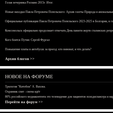
Голая вечеринка Роснано 2015г. Итог.
Новые находки Павла Петровича Попельского: Архив газеты Природа и аномальные
Официальные публикации Павла Петровича Попельского 2023-2025 в Болгарии, в г
Комсомольск официально продолжает отмечать День памяти жертв сталинских репрес
Кого боится Путин: Сергей Фургал
Повышение платы в автобусах за проезд: кто виноват, и что делать?
Архив блогов >>
НОВОЕ НА ФОРУМЕ
Трилогия "Китобои" А. Вахова.
Охранник спит - смена идёт
80% российского медиаконтента это телевидение для пациентов психдиспансера и на
Перейти на форум >>