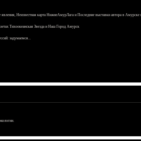
 явления, Неизвестная карта НижнеАмурЛага и Последние выставки автора в Амурске 
азетах Тихоокеанская Звезда и Наш Город Амурск
сий: задумаемся...
ркологии.