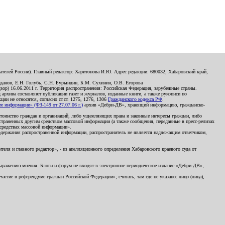
телей России). Главный редактор: Харитонова И.Ю. Адрес редакции: 680032, Хабаровский край,
данов, Е.Н. Голубь, С.Н. Бурындин, Б.М. Сухинин, О.В. Егорова
р) 16.06.2011 г. Территория распространения: Российская Федерация, зарубежные страны.
д архива составляют публикации газет и журналов, изданные книги, а также рукописи по
и не относятся, согласно ст.ст. 1275, 1276, 1306
Гражданского кодекса РФ
.
 информации» (ФЗ-149 от 27.07.06 г.)
архив «Дебри-ДВ», хранящий информацию, гражданско-
остоинство граждан и организаций, либо ущемляющих права и законные интересы граждан, либо
страненных другим средством массовой информации (а также сообщения, переданные в пресс-релизах
 средствах массовой информации».
держания распространенной информации, распространитель не является надлежащим ответчиком,
еля и главного редактор», - из апелляционного определения Хабаровского краевого суда от
 выражению мнения. Блоги и форум не входят в электронное периодическое издание «Дебри-ДВ»,
стие в референдуме граждан Российской Федерации»; считать, там где не указано: лицо (лица),