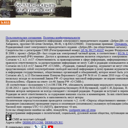
Пользовательское соглашение
,
Политика конфиденциальности
На данном сайте распространяется информация электронного периодического издания «Дебри-ДВ» с
Хабаровск, проспект 60-летия Октября, 88-46, т./ф.84212296081. Электронная приемная:
Отправить
Редакционный совет электронного периодического издания «Дебри-ДВ» (на общественных началах
Свидетельство о регистрации СМИ (Регистрационный номер)
ЭЛ № ФС77-45537
выдано Федеральной
В 2006 г. проект «Дебри-ДВ» был создан как электронный частный архив, в соответствии с
ФЗ № 12
дальневосточной (РФ) тематике. Доступ к архивным документам является открытым в электронном вид
Согласно ч.2. п.3. ст.17 «Ответственность за правонарушения в сфере информации, информационн
правовую ответственность за распространение информации не несет. Сайт и редакция основываются 
Согласно пп.3,4,6 ст.57 Закона РФ «О СМИ», «Редакция, главный редактор, журналист не несут отв
представляющих собой злоупотребление свободой массовой информации и (или) правами журналиста:
и информация государственных, общественных организаций и объединений), которое может быть уста
Согласно абз.3, п.13 Постановления Пленума Верховного Суда РФ №16 от 15 июня 2010 года «О пр
поскольку исходя из положений Закона РФ «О средствах массовой информации» не вправе вмешивать
Воспользуйтесь «Правом на ответ» (ст.46 Закона РФ «О СМИ»).
«В соответствии с положением ч.3 ст.196 ГПК РФ, обязанность компенсации морального вреда подле
22.08.2012 г. (дело №33-5325/2012) председательствующего И.И.Куликовой, судей С.И.Дорожко, Н
Мнения авторов материалов не всегда совпадают с позицией редакции. Редакция не вступает в перепи
Редакция не несет ответственность за содержание внешних ссылок и комментариев. За них ответств
ответственность за достоверность и наполняемость несут авторы.
Политические опросы/голосования проводятся согласно ч.2. ст.46 «Опросы общественного мнения» Фе
заказавшее (заказавших) проведение опроса и оплатившее (оплативших) указанную публикацию (обнаро
Часовой пояс сервера UTC+11 (AEST), фактически +8 мск.
Если вы обнаружили ошибки на сайте, пожалуйста,
сообщите нам об этом
.
Распространение информации о политической, социальной, духовной жизни общества, публикации на
СМИ не получает субсидий.
Адреса сайта:
DEBRI-DV.COM
,
DEBRI-DV.RU
.
В социальных сетях: