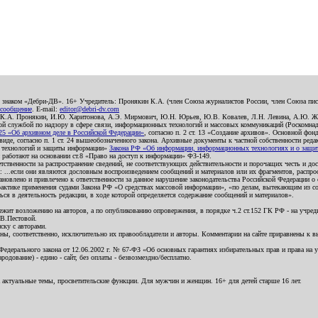
о знаком «Дебри-ДВ». 16+ Учредитель: Пронякин К.А. (член Союза журналистов России, член Союза писа
 сообщение
. E-mail:
editor@debri-dv.com
): К.А. Пронякин, И.Ю. Харитонова, А.Э. Мирмович, Ю.Н. Юрьев, Ю.В. Ковалев, Л.Н. Левина, А.Ю. Ж
 службой по надзору в сфере связи, информационных технологий и массовых коммуникаций (Роскомнадзо
5 «Об архивном деле в Российской Федерации»
, согласно п. 2 ст. 13 «Создание архивов». Основной фон
е, согласно п. 1 ст. 24 вышеобозначенного закона. Архивные документы к частной собственности редакци
ых технологий и защиты информации»
Закона РФ «Об информации, информационных технологиях и о защите
и работают на основании ст.8 «Право на доступ к информации» ФЗ-149.
етственности за распространение сведений, не соответствующих действительности и порочащих честь и д
 ...если они являются дословным воспроизведением сообщений и материалов или их фрагментов, распро
новлено и привлечено к ответственности за данное нарушение законодательства Российской Федерации о
актике применения судами Закона РФ «О средствах массовой информации», «по делам, вытекающим из со
ся в деятельность редакции, в ходе которой определяется содержание сообщений и материалов».
жит возложению на авторов, а по опубликованию опровержения, в порядке ч.2 ст.152 ГК РФ - на учредит
.В.Пестовой.
ску с авторами.
енны, соответственно, исключительно их правообладатели и авторы. Комментарии на сайте приравнены к
дерального закона от 12.06.2002 г. № 67-ФЗ «Об основных гарантиях избирательных прав и права на уча
дование) - едино - сайт, без оплаты - безвозмездно/бесплатно.
 актуальные темы, просветительские функции. Для мужчин и женщин. 16+ для детей старше 16 лет.