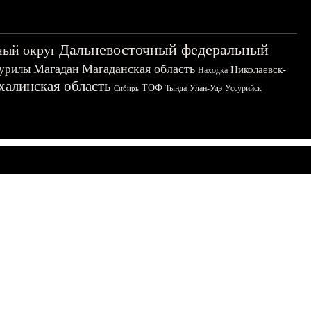
Дальневосточный федеральный
ный округ
Магадан
Магаданская область
урилы
Николаевск-
Находка
халинская область
ТОФ
Тында
Улан-Удэ
Уссурийск
Сибирь