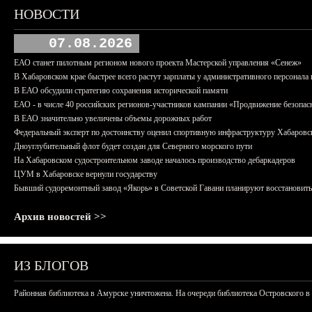
НОВОСТИ
07.08.2026
ЕАО станет пилотным регионом нового проекта Мастерской управления «Сенеж»
В Хабаровском крае быстрее всего растут зарплаты у административного персонала 
В ЕАО обсудили стратегию сохранения исторической памяти
ЕАО - в числе 40 российских регионов-участников кампании «Продвижение безопас
В ЕАО значительно увеличены объемы дорожных работ
Федеральный эксперт по достоинству оценил спортивную инфраструктуру Хабаровс
Дноуглубительный флот будет создан для Северного морского пути
На Хабаровском судостроительном заводе началось производство дебаркадеров
ЦУМ в Хабаровске вернули государству
Бывший судоремонтный завод «Якорь» в Советской Гавани планируют восстановить
Архив новостей >>
ИЗ БЛОГОВ
Районная библиотека в Амурске уничтожена. На очереди библиотека Островского в