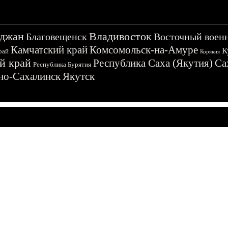
джан
Владивосток
Благовещенск
Восточный воен
Камчатский край
Комсомольск-на-Амуре
К
рай
Корякия
й край
Республика Саха (Якутия)
Са
Республика Бурятия
о-Сахалинск
Якутск