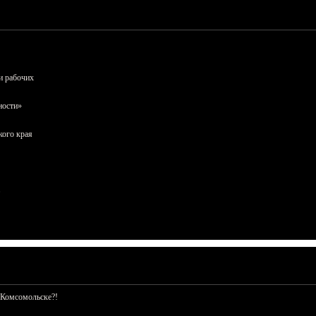
и рабочих
ности»
кого края
 Комсомольске?!