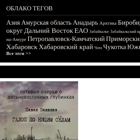
ОБЛАКО ТЕГОВ
Бироби
Азия
Амурская область
Анадырь
Арктика
округ
Дальний Восток
ЕАО
Забайкалье
Забайкальский к
Приморски
Петропавловск-Камчатский
на-Амуре
Хабаровск
Хабаровский край
Чукотка
Южн
Чита
Все теги >>