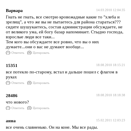
Варвара
14.03.2010 12:04:35
Гнать не гнать, все смотрю кровожадные какие то "хлеба и
зрелищ", а что же вы не пытаетесь для района стараться???
сидите шушукаетесь, состав администрации обсуждаете, не
от великого ума, ей богу базар напоминает. Стыдно господа,
взрослые люди все таки...
Тем кого вы обсуждаете все ровно, что вы о них
думаете...они о вас не думают вообще...
Ответить
Цитировать
15351
18.08.2010 18:15:21
все потекло по-старому, встал и дальше пошел с флагом в
руках
Ответить
Цитировать
28486
18.08.2010 18:18:38
что нового?
Ответить
Цитировать
анна
15.02.2011 12:03:23
все очень славненько. Он на коне. Мы все рады.