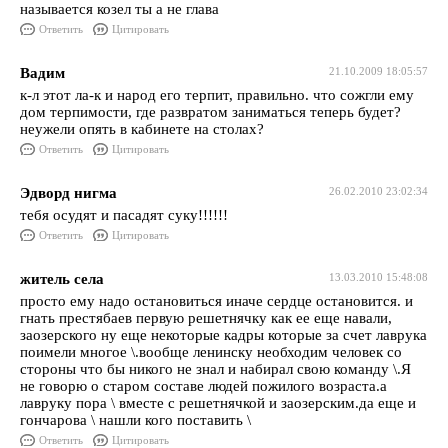
называется козел ты а не глава
Ответить
Цитировать
Вадим
21.10.2009 18:05:57
к-л этот ла-к и народ его терпит, правильно. что сожгли ему
дом терпимости, где развратом заниматься теперь будет?
неужели опять в кабинете на столах?
Ответить
Цитировать
Эдворд нигма
26.02.2010 23:02:34
тебя осудят и пасадят суку!!!!!!
Ответить
Цитировать
житель села
13.03.2010 15:48:08
просто ему надо остановиться иначе сердце остановится. и
гнать престябаев первую решетнячку как ее еще навали,
заозерского ну еще некоторые кадры которые за счет лаврука
поимели многое \.вообще ленинску необходим человек со
стороны что бы никого не знал и набирал свою команду \.Я
не говорю о старом составе людей пожилого возраста.а
лавруку пора \ вместе с решетнячкой и заозерским.да еще и
гончарова \ нашли кого поставить \
Ответить
Цитировать