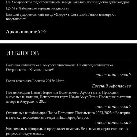
На Хабаровском судостроительном заводе началось производство дебаркадеров
ЦУМ в Хабаровске вернули государству
Бывший судоремонтный завод «Якорь» в Советской Гавани планируют
восстановить
Архив новостей >>
ИЗ БЛОГОВ
Районная библиотека в Амурске уничтожена. На очереди библиотека
Островского в Комсомольске?!
павел попельский
Голая вечеринка Роснано 2015г. Итог.
Евгений Афанасьев
Новые находки Павла Петровича Попельского: Архив газеты Природа и
аномальные явления, Неизвестная карта НижнеАмурЛага и Последние выставки
автора в Амурске по 2025
павел попельский
Официальные публикации Павла Петровича Попельского 2023-2025 в Болгарии,
в газетах Тихоокеанская Звезда и Наш Город Амурск
павел попельский
Комсомольск официально продолжает отмечать День памяти жертв сталинских
репрессий: задумаемся...