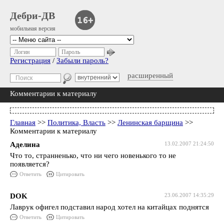
Дебри-ДВ
мобильная версия
Логин
Пароль
Регистрация
/
Забыли пароль?
расширенный
Комментарии к материалу
Главная
>>
Политика, Власть
>>
Ленинская барщина
>>
Комментарии к материалу
Аделина
13.02.2007 21:24:50
Что то, странненько, что ни чего новенького то не
появляется?
Ответить
Цитировать
DOK
23.06.2007 14:35:29
Лаврук офигел подставил народ хотел на китайцах поднятся
Ответить
Цитировать