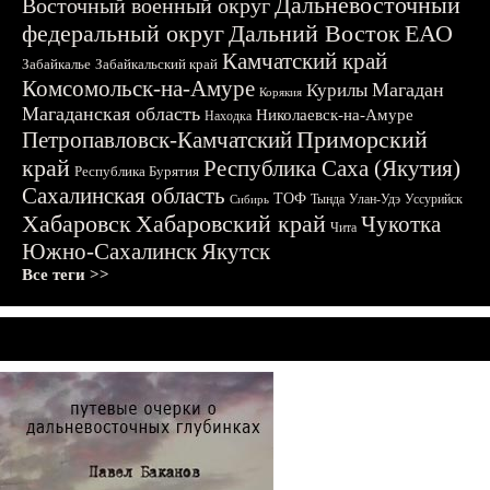
Дальневосточный
Восточный военный округ
федеральный округ
Дальний Восток
ЕАО
Камчатский край
Забайкалье
Забайкальский край
Комсомольск-на-Амуре
Магадан
Курилы
Корякия
Магаданская область
Николаевск-на-Амуре
Находка
Приморский
Петропавловск-Камчатский
край
Республика Саха (Якутия)
Республика Бурятия
Сахалинская область
ТОФ
Тында
Улан-Удэ
Уссурийск
Сибирь
Хабаровск
Хабаровский край
Чукотка
Чита
Южно-Сахалинск
Якутск
Все теги >>