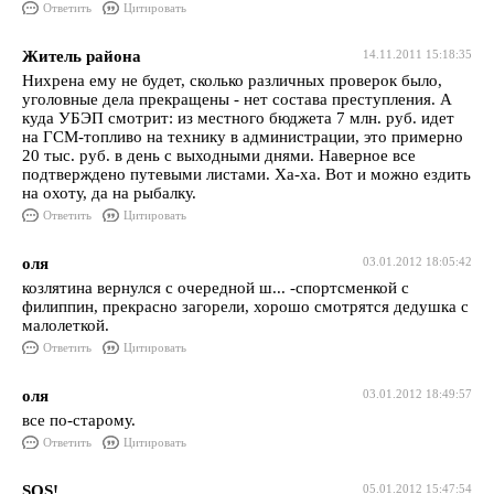
Ответить
Цитировать
Житель района
14.11.2011 15:18:35
Нихрена ему не будет, сколько различных проверок было,
уголовные дела прекращены - нет состава преступления. А
куда УБЭП смотрит: из местного бюджета 7 млн. руб. идет
на ГСМ-топливо на технику в администрации, это примерно
20 тыс. руб. в день с выходными днями. Наверное все
подтверждено путевыми листами. Ха-ха. Вот и можно ездить
на охоту, да на рыбалку.
Ответить
Цитировать
оля
03.01.2012 18:05:42
козлятина вернулся с очередной ш... -спортсменкой с
филиппин, прекрасно загорели, хорошо смотрятся дедушка с
малолеткой.
Ответить
Цитировать
оля
03.01.2012 18:49:57
все по-старому.
Ответить
Цитировать
SOS!
05.01.2012 15:47:54