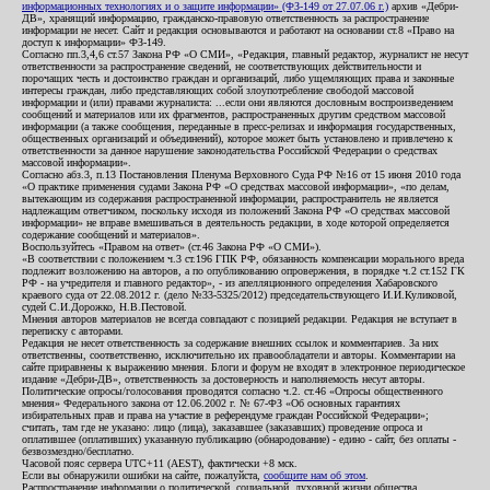
информационных технологиях и о защите информации» (ФЗ-149 от 27.07.06 г.)
архив «Дебри-
ДВ», хранящий информацию, гражданско-правовую ответственность за распространение
информации не несет. Сайт и редакция основываются и работают на основании ст.8 «Право на
доступ к информации» ФЗ-149.
Согласно пп.3,4,6 ст.57 Закона РФ «О СМИ», «Редакция, главный редактор, журналист не несут
ответственности за распространение сведений, не соответствующих действительности и
порочащих честь и достоинство граждан и организаций, либо ущемляющих права и законные
интересы граждан, либо представляющих собой злоупотребление свободой массовой
информации и (или) правами журналиста: ...если они являются дословным воспроизведением
сообщений и материалов или их фрагментов, распространенных другим средством массовой
информации (а также сообщения, переданные в пресс-релизах и информация государственных,
общественных организаций и объединений), которое может быть установлено и привлечено к
ответственности за данное нарушение законодательства Российской Федерации о средствах
массовой информации».
Согласно абз.3, п.13 Постановления Пленума Верховного Суда РФ №16 от 15 июня 2010 года
«О практике применения судами Закона РФ «О средствах массовой информации», «по делам,
вытекающим из содержания распространенной информации, распространитель не является
надлежащим ответчиком, поскольку исходя из положений Закона РФ «О средствах массовой
информации» не вправе вмешиваться в деятельность редакции, в ходе которой определяется
содержание сообщений и материалов».
Воспользуйтесь «Правом на ответ» (ст.46 Закона РФ «О СМИ»).
«В соответствии с положением ч.3 ст.196 ГПК РФ, обязанность компенсации морального вреда
подлежит возложению на авторов, а по опубликованию опровержения, в порядке ч.2 ст.152 ГК
РФ - на учредителя и главного редактор», - из апелляционного определения Хабаровского
краевого суда от 22.08.2012 г. (дело №33-5325/2012) председательствующего И.И.Куликовой,
судей С.И.Дорожко, Н.В.Пестовой.
Мнения авторов материалов не всегда совпадают с позицией редакции. Редакция не вступает в
переписку с авторами.
Редакция не несет ответственность за содержание внешних ссылок и комментариев. За них
ответственны, соответственно, исключительно их правообладатели и авторы. Комментарии на
сайте приравнены к выражению мнения. Блоги и форум не входят в электронное периодическое
издание «Дебри-ДВ», ответственность за достоверность и наполняемость несут авторы.
Политические опросы/голосования проводятся согласно ч.2. ст.46 «Опросы общественного
мнения» Федерального закона от 12.06.2002 г. № 67-ФЗ «Об основных гарантиях
избирательных прав и права на участие в референдуме граждан Российской Федерации»;
считать, там где не указано: лицо (лица), заказавшее (заказавших) проведение опроса и
оплатившее (оплативших) указанную публикацию (обнародование) - едино - сайт, без оплаты -
безвозмездно/бесплатно.
Часовой пояс сервера UTC+11 (AEST), фактически +8 мск.
Если вы обнаружили ошибки на сайте, пожалуйста,
сообщите нам об этом
.
Распространение информации о политической, социальной, духовной жизни общества,