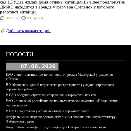
сад,ДЭУ,два жилых дома отданы китайцам.Бывшее предприятие
ДМЖС находится в аренде у фермера Слепенок у которого
работают китайцы.
Ответить
Цитировать
Добавить комментарий
НОВОСТИ
07.08.2026
ЕАО станет пилотным регионом нового проекта Мастерской управления
«Сенеж»
В Хабаровском крае быстрее всего растут зарплаты у административного
персонала и рабочих
В ЕАО обсудили стратегию сохранения исторической памяти
ЕАО - в числе 40 российских регионов-участников кампании «Продвижение
безопасности»
В ЕАО значительно увеличены объемы дорожных работ
Федеральный эксперт по достоинству оценил спортивную инфраструктуру
Хабаровского края
Дноуглубительный флот будет создан для Северного морского пути