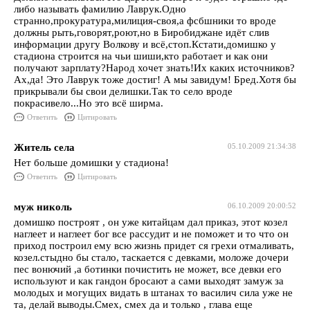
либо называть фамилию Лаврук.Одно
странно,прокуратура,милиция-своя,а фсбшники то вроде
должны рыть,говорят,роют,но в Биробиджане идёт слив
информации другу Волкову и всё,стоп.Кстати,домишко у
стадиона строится на чьи шиши,кто работает и как они
получают зарплату?Народ хочет знать!Их каких источников?
Ах,да! Это Лаврук тоже достиг! А мы завидум! Бред.Хотя бы
прикрывали бы свои делишки.Так то село вроде
покрасивело...Но это всё ширма.
Ответить
Цитировать
Житель села
05.10.2009 21:34:38
Нет больше домишки у стадиона!
Ответить
Цитировать
муж николь
06.10.2009 20:00:52
домишко построят , он уже китайцам дал приказ, этот козел
наглеет и наглеет бог все рассудит и не поможет и то что он
приход построил ему всю жизнь придет ся грехи отмаливать,
козел.стыдно бы стало, таскается с девками, моложе дочери
пес вонючий ,а ботинки почистить не может, все девки его
используют и как гандон бросают а сами выходят замуж за
молодых и могущих видать в штанах то василич сила уже не
та, делай выводы.Смех, смех да и только , глава еще