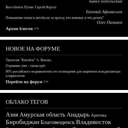
павел попельский
Кого боится Путин: Сергей Фургал
Евгений Афанасьев
Повышение платы в автобусах за проезд: кто виноват, и что делать?
Олег Паньков
Архив блогов >>
НОВОЕ НА ФОРУМЕ
Трилогия "Китобои" А. Вахова.
Охранник спит - смена идёт
80% российского медиаконтента это телевидение для пациентов психдиспансера
и наркологии.
Перейти на форум >>
ОБЛАКО ТЕГОВ
Азия
Амурская область
Анадырь
Арктика
Биробиджан
Владивосток
Благовещенск