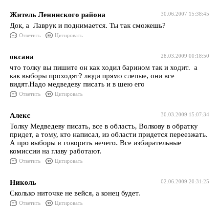
Житель Ленинского района
30.06.2007 15:38:45
Док, а Лаврук и поднимается. Ты так сможешь?
Ответить
Цитировать
оксана
28.03.2009 00:18:50
что толку вы пишите он как ходил барином так и ходит. а
как выборы проходят? люди прямо слепые, они все
видят.Надо медведеву писать и в шею его
Ответить
Цитировать
Алекс
30.03.2009 15:07:34
Толку Медведеву писать, все в область, Волкову в обратку
придет, а тому, кто написал, из области придется переезжать.
А про выборы и говорить нечего. Все избирательные
комиссии на главу работают.
Ответить
Цитировать
Николь
02.06.2009 20:31:25
Сколько ниточке не вейся, а конец будет.
Ответить
Цитировать