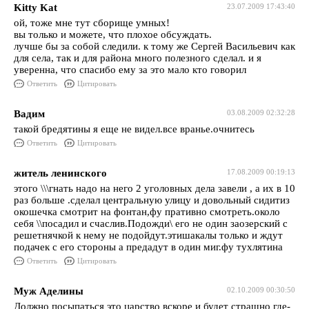
Kitty Kat
23.07.2009 17:43:40
ой, тоже мне тут сборище умных!
вы только и можете, что плохое обсуждать.
лучше бы за собой следили. к тому же Сергей Васильевич как
для села, так и для района много полезного сделал. и я
уверенна, что спасибо ему за это мало кто говорил
Ответить
Цитировать
Вадим
03.08.2009 02:32:28
такой бредятины я еще не видел.все вранье.очнитесь
Ответить
Цитировать
житель ленинского
17.08.2009 00:19:13
этого \\\гнать надо на него 2 уголовных дела завели , а их в 10
раз больше .сделал центральную улицу и довольный сидитиз
окошечка смотрит на фонтан,фу пративно смотреть.около
себя \\посадил и счаслив.Подожди\ его не один заозерский с
решетнячкой к нему не подойдут.этишакалы только и ждут
подачек с его стороны а предадут в один миг.фу тухлятина
Ответить
Цитировать
Муж Аделины
02.10.2009 00:30:50
Должно посыпаться это царство вскоре и будет страшно где-