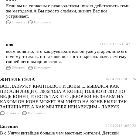
Если вы не согласны с руководством нужно действовать теми
же методами.А Вы просто слабаки, значит Вас все
устраивает.
Ответить
Цитировать
оля
11.01.2012 15:45:42
всем понятно, что как руководитель он уже устарел. мне его
почему-то жаль. он так вцепился в это кресло.пожелаем ему
скорейшего выздоровления.
Ответить
Цитировать
ЖИТЕЛЬ СЕЛА
07.04.2012 10:56:26
ВСЁ ЛАВРУКУ КРАНТЫ.ВОТ И ДОВЫ.....БЫВАЛСЯ.КАК
ПИСАЛИ ЛЮДИ С 2006ГОДА А КОНЕЦ ТОЛЬКО В 2012 НО
ВЕДЬ КОНЕЦ ТО ЕСТЬ ТАК ЧТО ДЕВОЧКИ НЕ ЗНАЕМ НА
КАКОМ ОН КОНЕ.МОЖЕТ ВЫ УНЕГО НА КОНЕ БЫЛИ ТАК
ЗАЩИЩАЕТЕ.А КАК МЫ ТЕБЯ НЕНАВИДИМ - ЛАВРУК
Ответить
Цитировать
Евгений
12.04.2012 16:30:22
В с.Унгун китайцев больше чем местных жителей. Детский