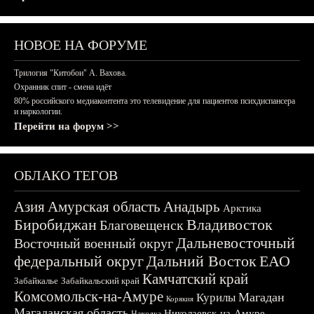
НОВОЕ НА ФОРУМЕ
Трилогия "Китобои" А. Вахова.
Охранник спит - смена идёт
80% российского медиаконтента это телевидение для пациентов психдиспансера
и наркологии.
Перейти на форум >>
ОБЛАКО ТЕГОВ
Азия
Амурская область
Анадырь
Арктика
Биробиджан
Владивосток
Благовещенск
Дальневосточный
Восточный военный округ
федеральный округ
Дальний Восток
ЕАО
Камчатский край
Забайкалье
Забайкальский край
Комсомольск-на-Амуре
Магадан
Курилы
Корякия
Магаданская область
Николаевск-на-Амуре