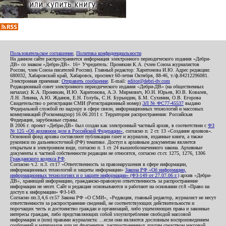
Пользовательское соглашение
,
Политика конфиденциальности
На данном сайте распространяется информация электронного периодического издания «Дебри-
ДВ» со знаком «Дебри-ДВ». 16+ Учредитель: Пронякин К.А. (член Союза журналистов
России, член Союза писателей России). Главный редактор: Харитонова И.Ю. Адрес редакции:
680032, Хабаровский край, Хабаровск, проспект 60-летия Октября, 88-46, т./ф.84212296081.
Электронная приемная:
Отправить сообщение
. E-mail:
editor@debri-dv.com
Редакционный совет электронного периодического издания «Дебри-ДВ» (на общественных
началах): К.А. Пронякин, И.Ю. Харитонова, А.Э. Мирмович, Ю.Н. Юрьев, Ю.В. Ковалев,
Л.Н. Левина, А.Ю. Жданов, Е.Н. Голубь, С.Н. Бурындин, Б.М. Сухинин, О.В. Егорова
Свидетельство о регистрации СМИ (Регистрационный номер)
ЭЛ № ФС77-45537
выдано
Федеральной службой по надзору в сфере связи, информационных технологий и массовых
коммуникаций (Роскомнадзор) 16.06.2011 г. Территория распространения: Российская
Федерация, зарубежные страны.
В 2006 г. проект «Дебри-ДВ» был создан как электронный частный архив, в соответствии с
ФЗ
№ 125 «Об архивном деле в Российской Федерации»
, согласно п. 2 ст. 13 «Создание архивов».
Основной фонд архива составляют публикации газет и журналов, изданные книги, а также
рукописи по дальневосточной (РФ) тематике. Доступ к архивным документам является
открытым в электронном виде, согласно п. 1 ст. 24 вышеобозначенного закона. Архивные
документы к частной собственности редакции не относятся, согласно ст.ст. 1275, 1276, 1306
Гражданского кодекса РФ
.
Согласно ч.2. п.3. ст.17 «Ответственность за правонарушения в сфере информации,
информационных технологий и защиты информации»
Закона РФ «Об информации,
информационных технологиях и о защите информации» (ФЗ-149 от 27.07.06 г.)
архив «Дебри-
ДВ», хранящий информацию, гражданско-правовую ответственность за распространение
информации не несет. Сайт и редакция основываются и работают на основании ст.8 «Право на
доступ к информации» ФЗ-149.
Согласно пп.3,4,6 ст.57 Закона РФ «О СМИ», «Редакция, главный редактор, журналист не несут
ответственности за распространение сведений, не соответствующих действительности и
порочащих честь и достоинство граждан и организаций, либо ущемляющих права и законные
интересы граждан, либо представляющих собой злоупотребление свободой массовой
информации и (или) правами журналиста: ...если они являются дословным воспроизведением
сообщений и материалов или их фрагментов, распространенных другим средством массовой