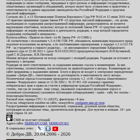
информации (а также сообщения, переданные в пресс-релизах и информация государственных,
общественных организаций и объединений), которое может быть установлено и привлечено к
ответственности за данное нарушение законодательства Российской Федерации о средствах
массовой информации».
Согласно абз.3, п.13 Постановления Пленума Верховного Суда РФ №16 от 15 июня 2010 года
«О практике применения судами Закона РФ «О средствах массовой информации», «по делам,
вытекающим из содержания распространенной информации, распространитель не является
надлежащим ответчиком, поскольку исходя из положений Закона РФ «О средствах массовой
информации» не вправе вмешиваться в деятельность редакции, в ходе которой определяется
содержание сообщений и материалов».
Воспользуйтесь «Правом на ответ» (ст.46 Закона РФ «О СМИ»).
«В соответствии с положением ч.3 ст.196 ГПК РФ, обязанность компенсации морального вреда
подлежит возложению на авторов, а по опубликованию опровержения, в порядке ч.2 ст.152 ГК
РФ - на учредителя и главного редактор», - из апелляционного определения Хабаровского
краевого суда от 22.08.2012 г. (дело №33-5325/2012) председательствующего И.И.Куликовой,
судей С.И.Дорожко, Н.В.Пестовой.
Мнения авторов материалов не всегда совпадают с позицией редакции. Редакция не вступает в
переписку с авторами.
Редакция не несет ответственность за содержание внешних ссылок и комментариев. За них
ответственны, соответственно, исключительно их правообладатели и авторы. Комментарии на
сайте приравнены к выражению мнения. Блоги и форум не входят в электронное периодическое
издание «Дебри-ДВ», ответственность за достоверность и наполняемость несут авторы.
Политические опросы/голосования проводятся согласно ч.2. ст.46 «Опросы общественного
мнения» Федерального закона от 12.06.2002 г. № 67-ФЗ «Об основных гарантиях
избирательных прав и права на участие в референдуме граждан Российской Федерации»;
считать, там где не указано: лицо (лица), заказавшее (заказавших) проведение опроса и
оплатившее (оплативших) указанную публикацию (обнародование) - едино - сайт, без оплаты -
безвозмездно/бесплатно.
Часовой пояс сервера UTC+11 (AEST), фактически +8 мск.
Если вы обнаружили ошибки на сайте, пожалуйста,
сообщите нам об этом
.
Распространение информации о политической, социальной, духовной жизни общества,
публикации на актуальные темы, просветительские функции. Для мужчин и женщин. 16+ для
детей старше 16 лет.
СМИ не получает субсидий.
Адреса сайта:
DEBRI-DV.COM
,
DEBRI-DV.RU
.
В социальных сетях:
© Дебри-ДВ, 20.04.2006 - 2026