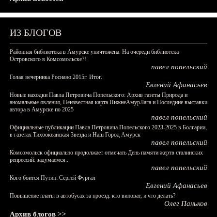
ИЗ БЛОГОВ
Районная библиотека в Амурске уничтожена. На очереди библиотека
Островского в Комсомольске?!
павел попельский
Голая вечеринка Роснано 2015г. Итог.
Евгений Афанасьев
Новые находки Павла Петровича Попельского: Архив газеты Природа и
аномальные явления, Неизвестная карта НижнеАмурЛага и Последние выставки
автора в Амурске по 2025
павел попельский
Официальные публикации Павла Петровича Попельского 2023-2025 в Болгарии,
в газетах Тихоокеанская Звезда и Наш Город Амурск
павел попельский
Комсомольск официально продолжает отмечать День памяти жертв сталинских
репрессий: задумаемся...
павел попельский
Кого боится Путин: Сергей Фургал
Евгений Афанасьев
Повышение платы в автобусах за проезд: кто виноват, и что делать?
Олег Паньков
Архив блогов >>