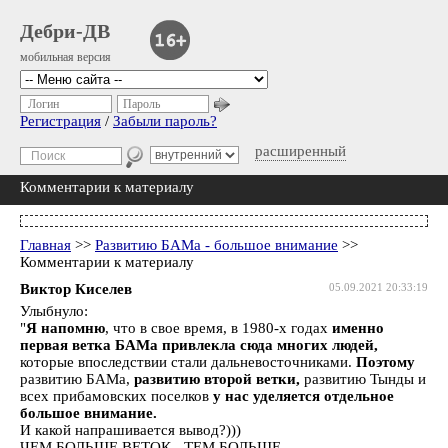
Дебри-ДВ
мобильная версия
Логин
Пароль
Регистрация
/
Забыли пароль?
расширенный
Комментарии к материалу
Главная
>>
Развитию БАМа - большое внимание
>>
Комментарии к материалу
Виктор Киселев
05.09.2021 20:33:19
Улыбнуло:
"
Я напомню
, что в свое время, в 1980-х годах
именно
первая ветка БАМа привлекла сюда многих людей,
которые впоследствии стали дальневосточниками.
Поэтому
развитию БАМа,
развитию второй ветки,
развитию Тынды и
всех прибамовских поселков
у нас уделяется отдельное
большое внимание.
И какой напрашивается вывод?)))
ЧЕМ БОЛЬШЕ ВЕТОК - ТЕМ БОЛЬШЕ