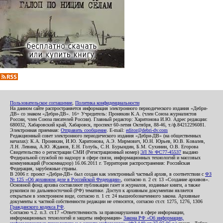
Пользовательское соглашение
,
Политика конфиденциальности
На данном сайте распространяется информация электронного периодического издания «Дебри-
ДВ» со знаком «Дебри-ДВ». 16+ Учредитель: Пронякин К.А. (член Союза журналистов
России, член Союза писателей России). Главный редактор: Харитонова И.Ю. Адрес редакции:
680032, Хабаровский край, Хабаровск, проспект 60-летия Октября, 88-46, т./ф.84212296081.
Электронная приемная:
Отправить сообщение
. E-mail:
editor@debri-dv.com
Редакционный совет электронного периодического издания «Дебри-ДВ» (на общественных
началах): К.А. Пронякин, И.Ю. Харитонова, А.Э. Мирмович, Ю.Н. Юрьев, Ю.В. Ковалев,
Л.Н. Левина, А.Ю. Жданов, Е.Н. Голубь, С.Н. Бурындин, Б.М. Сухинин, О.В. Егорова
Свидетельство о регистрации СМИ (Регистрационный номер)
ЭЛ № ФС77-45537
выдано
Федеральной службой по надзору в сфере связи, информационных технологий и массовых
коммуникаций (Роскомнадзор) 16.06.2011 г. Территория распространения: Российская
Федерация, зарубежные страны.
В 2006 г. проект «Дебри-ДВ» был создан как электронный частный архив, в соответствии с
ФЗ
№ 125 «Об архивном деле в Российской Федерации»
, согласно п. 2 ст. 13 «Создание архивов».
Основной фонд архива составляют публикации газет и журналов, изданные книги, а также
рукописи по дальневосточной (РФ) тематике. Доступ к архивным документам является
открытым в электронном виде, согласно п. 1 ст. 24 вышеобозначенного закона. Архивные
документы к частной собственности редакции не относятся, согласно ст.ст. 1275, 1276, 1306
Гражданского кодекса РФ
.
Согласно ч.2. п.3. ст.17 «Ответственность за правонарушения в сфере информации,
информационных технологий и защиты информации»
Закона РФ «Об информации,