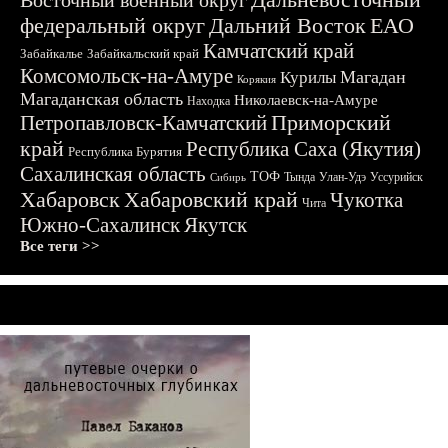
Восточный военный округ
федеральный округ
Дальний Восток
ЕАО
Камчатский край
Забайкалье
Забайкальский край
Комсомольск-на-Амуре
Магадан
Курилы
Корякия
Магаданская область
Николаевск-на-Амуре
Находка
Приморский
Петропавловск-Камчатский
край
Республика Саха (Якутия)
Республика Бурятия
Сахалинская область
ТОФ
Тында
Улан-Удэ
Уссурийск
Сибирь
Хабаровск
Хабаровский край
Чукотка
Чита
Южно-Сахалинск
Якутск
Все теги >>