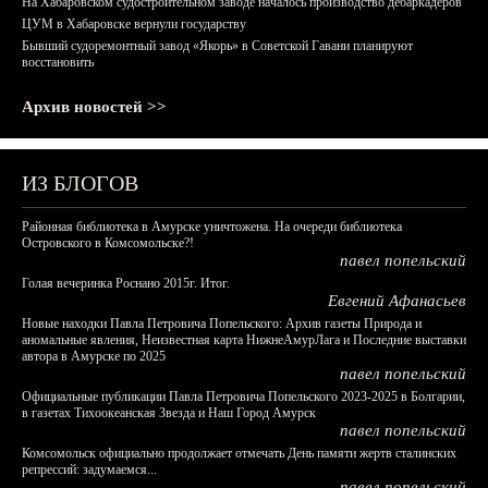
На Хабаровском судостроительном заводе началось производство дебаркадеров
ЦУМ в Хабаровске вернули государству
Бывший судоремонтный завод «Якорь» в Советской Гавани планируют
восстановить
Архив новостей >>
ИЗ БЛОГОВ
Районная библиотека в Амурске уничтожена. На очереди библиотека
Островского в Комсомольске?!
павел попельский
Голая вечеринка Роснано 2015г. Итог.
Евгений Афанасьев
Новые находки Павла Петровича Попельского: Архив газеты Природа и
аномальные явления, Неизвестная карта НижнеАмурЛага и Последние выставки
автора в Амурске по 2025
павел попельский
Официальные публикации Павла Петровича Попельского 2023-2025 в Болгарии,
в газетах Тихоокеанская Звезда и Наш Город Амурск
павел попельский
Комсомольск официально продолжает отмечать День памяти жертв сталинских
репрессий: задумаемся...
павел попельский