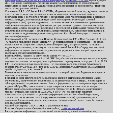
информационных технологиях и о защите информации» (ФЗ-149 от 27.07.06 г.)
архив «Дебри-
ДВ», хранящий информацию, гражданско-правовую ответственность за распространение
информации не несет. Сайт и редакция основываются и работают на основании ст.8 «Право на
доступ к информации» ФЗ-149.
Согласно пп.3,4,6 ст.57 Закона РФ «О СМИ», «Редакция, главный редактор, журналист не несут
ответственности за распространение сведений, не соответствующих действительности и
порочащих честь и достоинство граждан и организаций, либо ущемляющих права и законные
интересы граждан, либо представляющих собой злоупотребление свободой массовой
информации и (или) правами журналиста: ...если они являются дословным воспроизведением
сообщений и материалов или их фрагментов, распространенных другим средством массовой
информации (а также сообщения, переданные в пресс-релизах и информация государственных,
общественных организаций и объединений), которое может быть установлено и привлечено к
ответственности за данное нарушение законодательства Российской Федерации о средствах
массовой информации».
Согласно абз.3, п.13 Постановления Пленума Верховного Суда РФ №16 от 15 июня 2010 года
«О практике применения судами Закона РФ «О средствах массовой информации», «по делам,
вытекающим из содержания распространенной информации, распространитель не является
надлежащим ответчиком, поскольку исходя из положений Закона РФ «О средствах массовой
информации» не вправе вмешиваться в деятельность редакции, в ходе которой определяется
содержание сообщений и материалов».
Воспользуйтесь «Правом на ответ» (ст.46 Закона РФ «О СМИ»).
«В соответствии с положением ч.3 ст.196 ГПК РФ, обязанность компенсации морального вреда
подлежит возложению на авторов, а по опубликованию опровержения, в порядке ч.2 ст.152 ГК
РФ - на учредителя и главного редактор», - из апелляционного определения Хабаровского
краевого суда от 22.08.2012 г. (дело №33-5325/2012) председательствующего И.И.Куликовой,
судей С.И.Дорожко, Н.В.Пестовой.
Мнения авторов материалов не всегда совпадают с позицией редакции. Редакция не вступает в
переписку с авторами.
Редакция не несет ответственность за содержание внешних ссылок и комментариев. За них
ответственны, соответственно, исключительно их правообладатели и авторы. Комментарии на
сайте приравнены к выражению мнения. Блоги и форум не входят в электронное периодическое
издание «Дебри-ДВ», ответственность за достоверность и наполняемость несут авторы.
Политические опросы/голосования проводятся согласно ч.2. ст.46 «Опросы общественного
мнения» Федерального закона от 12.06.2002 г. № 67-ФЗ «Об основных гарантиях
избирательных прав и права на участие в референдуме граждан Российской Федерации»;
считать, там где не указано: лицо (лица), заказавшее (заказавших) проведение опроса и
оплатившее (оплативших) указанную публикацию (обнародование) - едино - сайт, без оплаты -
безвозмездно/бесплатно.
Часовой пояс сервера UTC+11 (AEST), фактически +8 мск.
Если вы обнаружили ошибки на сайте, пожалуйста,
сообщите нам об этом
.
Распространение информации о политической, социальной, духовной жизни общества,