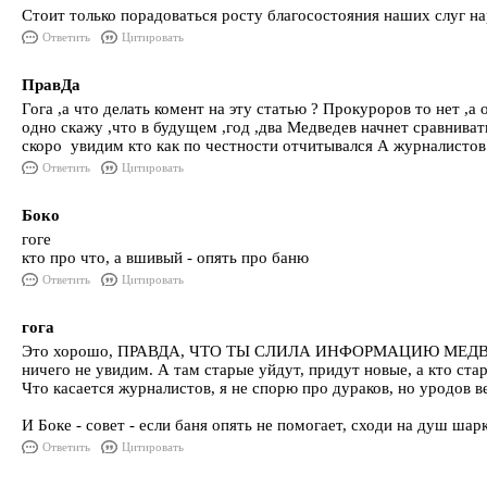
Стоит только порадоваться росту благосостояния наших слуг на
Ответить
Цитировать
ПравДа
Гога ,а что делать комент на эту статью ? Прокуроров то нет ,а 
одно скажу ,что в будущем ,год ,два Медведев начнет сравнива
скоро увидим кто как по честности отчитывался А журналистов 
Ответить
Цитировать
Боко
гоге
кто про что, а вшивый - опять про баню
Ответить
Цитировать
гога
Это хорошо, ПРАВДА, ЧТО ТЫ СЛИЛА ИНФОРМАЦИЮ МЕДВЕДЕВУ. А 
ничего не увидим. А там старые уйдут, придут новые, а кто старо
Что касается журналистов, я не спорю про дураков, но уродов ве
И Боке - совет - если баня опять не помогает, сходи на душ шарк
Ответить
Цитировать