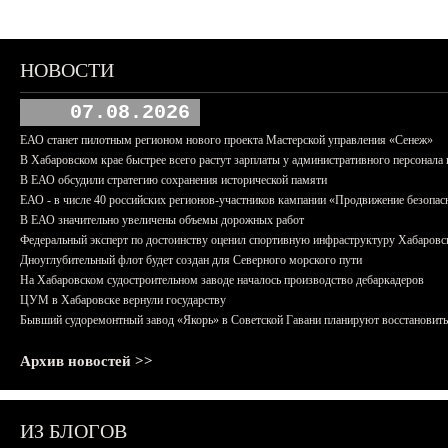
НОВОСТИ
07.08.2026
ЕАО станет пилотным регионом нового проекта Мастерской управления «Сенеж»
В Хабаровском крае быстрее всего растут зарплаты у административного персонала 
В ЕАО обсудили стратегию сохранения исторической памяти
ЕАО - в числе 40 российских регионов-участников кампании «Продвижение безопас
В ЕАО значительно увеличены объемы дорожных работ
Федеральный эксперт по достоинству оценил спортивную инфраструктуру Хабаровс
Дноуглубительный флот будет создан для Северного морского пути
На Хабаровском судостроительном заводе началось производство дебаркадеров
ЦУМ в Хабаровске вернули государству
Бывший судоремонтный завод «Якорь» в Советской Гавани планируют восстановить
Архив новостей >>
ИЗ БЛОГОВ