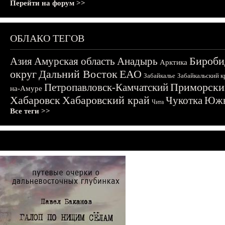
Перейти на форум >>
ОБЛАКО ТЕГОВ
Бироби
Азия
Амурская область
Анадырь
Арктика
округ
Дальний Восток
ЕАО
Забайкалье
Забайкальский к
Приморски
Петропавловск-Камчатский
на-Амуре
Хабаровск
Хабаровский край
Чукотка
Южн
Чита
Все теги >>