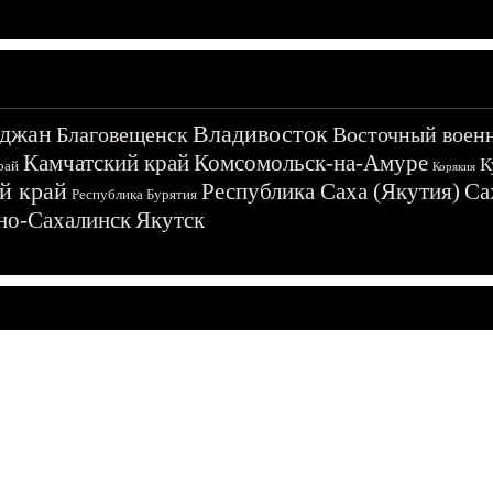
джан
Владивосток
Благовещенск
Восточный воен
Камчатский край
Комсомольск-на-Амуре
К
рай
Корякия
й край
Республика Саха (Якутия)
Са
Республика Бурятия
о-Сахалинск
Якутск