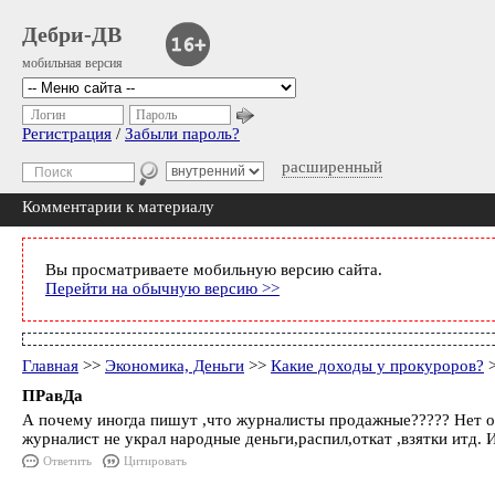
Дебри-ДВ
мобильная версия
Логин
Пароль
Регистрация
/
Забыли пароль?
расширенный
Комментарии к материалу
Вы просматриваете мобильную версию сайта.
Перейти на обычную версию >>
Главная
>>
Экономика, Деньги
>>
Какие доходы у прокуроров?
>
ПРавДа
А почему иногда пишут ,что журналисты продажные????? Нет они
журналист не украл народные деньги,распил,откат ,взятки итд. И
Ответить
Цитировать