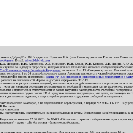
о знаком «Дебри-ДВ». 16+ Учредитель: Пронякин К.А. (член Союза журналистов России, член Союза писа
 сообщение
. E-mail:
editor@debri-dv.com
): К.А. Пронякин, И.Ю. Харитонова, А.Э. Мирмович, Ю.Н. Юрьев, Ю.В. Ковалев, Л.Н. Левина, А.Ю. Ж
 службой по надзору в сфере связи, информационных технологий и массовых коммуникаций (Роскомнадзо
5 «Об архивном деле в Российской Федерации»
, согласно п. 2 ст. 13 «Создание архивов». Основной фон
е, согласно п. 1 ст. 24 вышеобозначенного закона. Архивные документы к частной собственности редакци
ых технологий и защиты информации»
Закона РФ «Об информации, информационных технологиях и о защите
и работают на основании ст.8 «Право на доступ к информации» ФЗ-149.
етственности за распространение сведений, не соответствующих действительности и порочащих честь и д
 ...если они являются дословным воспроизведением сообщений и материалов или их фрагментов, распро
новлено и привлечено к ответственности за данное нарушение законодательства Российской Федерации о
актике применения судами Закона РФ «О средствах массовой информации», «по делам, вытекающим из со
ся в деятельность редакции, в ходе которой определяется содержание сообщений и материалов».
жит возложению на авторов, а по опубликованию опровержения, в порядке ч.2 ст.152 ГК РФ - на учредит
.В.Пестовой.
ску с авторами.
енны, соответственно, исключительно их правообладатели и авторы. Комментарии на сайте приравнены к
дерального закона от 12.06.2002 г. № 67-ФЗ «Об основных гарантиях избирательных прав и права на уча
дование) - едино - сайт, без оплаты - безвозмездно/бесплатно.
 актуальные темы, просветительские функции. Для мужчин и женщин. 16+ для детей старше 16 лет.