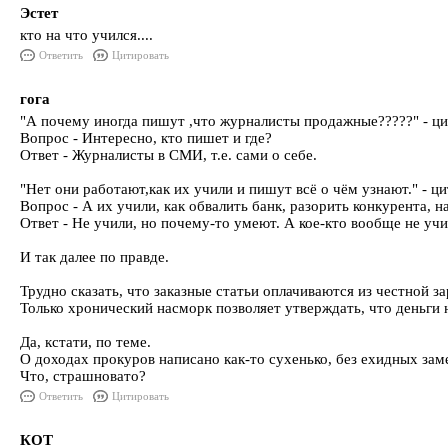
Эстет
кто на что учился....
Ответить
Цитировать
гога
"А почему иногда пишут ,что журналисты продажные?????" - ци
Вопрос - Интересно, кто пишет и где?
Ответ - Журналисты в СМИ, т.е. сами о себе.
"Нет они работают,как их учили и пишут всё о чём узнают." - ци
Вопрос - А их учили, как обвалить банк, разорить конкурента, н
Ответ - Не учили, но почему-то умеют. А кое-кто вообще не учи
И так далее по правде.
Трудно сказать, что заказные статьи оплачиваются из честной з
Только хронический насморк позволяет утверждать, что деньги н
Да, кстати, по теме.
О доходах прокуров написано как-то сухенько, без ехидных зам
Что, страшновато?
Ответить
Цитировать
КОТ