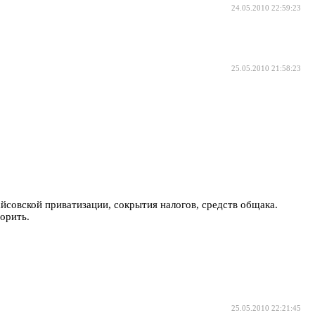
24.05.2010 22:59:23
25.05.2010 21:58:23
айсовской приватизации, сокрытия налогов, средств общака.
порить.
25.05.2010 22:21:45