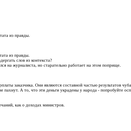
тата из правды.
тата из правды.
адергать слов из контекста?
лся на журналиста, но старательно работает на этом поприще.
арплаты заказчика. Они являются составной частью результатов чуб
е пахнут. А то, что эти деньги украдены у народа - попробуйте ос
ечаний, как о доходах министров.