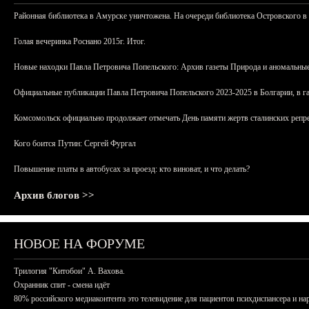
Районная библиотека в Амурске уничтожена. На очереди библиотека Островского в
Голая вечеринка Роснано 2015г. Итог.
Новые находки Павла Петровича Попельского: Архив газеты Природа и аномальные
Официальные публикации Павла Петровича Попельского 2023-2025 в Болгарии, в г
Комсомольск официально продолжает отмечать День памяти жертв сталинских репрес
Кого боится Путин: Сергей Фургал
Повышение платы в автобусах за проезд: кто виноват, и что делать?
Архив блогов >>
НОВОЕ НА ФОРУМЕ
Трилогия "Китобои" А. Вахова.
Охранник спит - смена идёт
80% российского медиаконтента это телевидение для пациентов психдиспансера и на