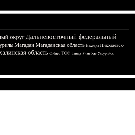
Дальневосточный федеральный
ный округ
Магадан
Магаданская область
урилы
Николаевск-
Находка
халинская область
ТОФ
Тында
Улан-Удэ
Уссурийск
Сибирь