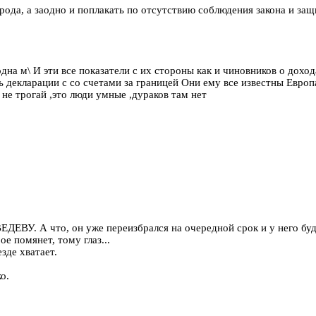
рода, а заодно и поплакать по отсутствию соблюдения закона и за
одна м\ И эти все показатели с их стороны как и чиновников о доход
ть декларации с со счетами за границей Они ему все известны Евро
не трогай ,это люди умные ,дураков там нет
что, он уже переизбрался на очередной срок и у него будет в
е помянет, тому глаз...
зде хватает.
о.