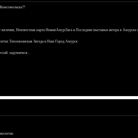
 Комсомольске?!
 явления, Неизвестная карта НижнеАмурЛага и Последние выставки автора в Амурске 
азетах Тихоокеанская Звезда и Наш Город Амурск
сий: задумаемся...
ркологии.