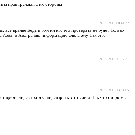
щиты прав граждан с их стороны
26.05.2010 00:41:32
ах,все враньё Беда в том ни кто это проверять не будет Только
па Азия и Австралия, информацию слила ему Так ,что
26.05.2010 11:57:21
26.05.2010 13:34:05
ремя через год-два переварить этот слив? Так что скоро мы