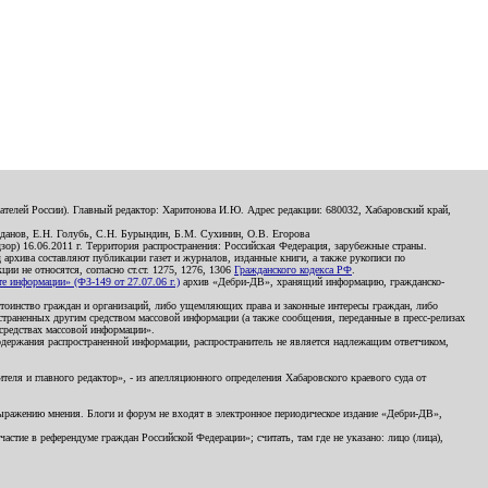
телей России). Главный редактор: Харитонова И.Ю. Адрес редакции: 680032, Хабаровский край,
данов, Е.Н. Голубь, С.Н. Бурындин, Б.М. Сухинин, О.В. Егорова
р) 16.06.2011 г. Территория распространения: Российская Федерация, зарубежные страны.
д архива составляют публикации газет и журналов, изданные книги, а также рукописи по
и не относятся, согласно ст.ст. 1275, 1276, 1306
Гражданского кодекса РФ
.
 информации» (ФЗ-149 от 27.07.06 г.)
архив «Дебри-ДВ», хранящий информацию, гражданско-
остоинство граждан и организаций, либо ущемляющих права и законные интересы граждан, либо
страненных другим средством массовой информации (а также сообщения, переданные в пресс-релизах
 средствах массовой информации».
держания распространенной информации, распространитель не является надлежащим ответчиком,
еля и главного редактор», - из апелляционного определения Хабаровского краевого суда от
 выражению мнения. Блоги и форум не входят в электронное периодическое издание «Дебри-ДВ»,
стие в референдуме граждан Российской Федерации»; считать, там где не указано: лицо (лица),