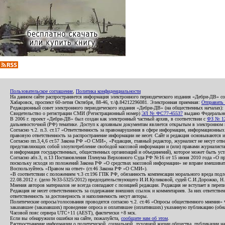
Пользовательское соглашение
,
Политика конфиденциальности
На данном сайте распространяется информация электронного периодического издания «Дебри-ДВ» с
Хабаровск, проспект 60-летия Октября, 88-46, т./ф.84212296081. Электронная приемная:
Отправить
Редакционный совет электронного периодического издания «Дебри-ДВ» (на общественных началах
Свидетельство о регистрации СМИ (Регистрационный номер)
ЭЛ № ФС77-45537
выдано Федеральной
В 2006 г. проект «Дебри-ДВ» был создан как электронный частный архив, в соответствии с
ФЗ № 12
дальневосточной (РФ) тематике. Доступ к архивным документам является открытым в электронном вид
Согласно ч.2. п.3. ст.17 «Ответственность за правонарушения в сфере информации, информационн
правовую ответственность за распространение информации не несет. Сайт и редакция основываются 
Согласно пп.3,4,6 ст.57 Закона РФ «О СМИ», «Редакция, главный редактор, журналист не несут отв
представляющих собой злоупотребление свободой массовой информации и (или) правами журналиста:
и информация государственных, общественных организаций и объединений), которое может быть уста
Согласно абз.3, п.13 Постановления Пленума Верховного Суда РФ №16 от 15 июня 2010 года «О пр
поскольку исходя из положений Закона РФ «О средствах массовой информации» не вправе вмешивать
Воспользуйтесь «Правом на ответ» (ст.46 Закона РФ «О СМИ»).
«В соответствии с положением ч.3 ст.196 ГПК РФ, обязанность компенсации морального вреда подле
22.08.2012 г. (дело №33-5325/2012) председательствующего И.И.Куликовой, судей С.И.Дорожко, Н
Мнения авторов материалов не всегда совпадают с позицией редакции. Редакция не вступает в перепи
Редакция не несет ответственность за содержание внешних ссылок и комментариев. За них ответств
ответственность за достоверность и наполняемость несут авторы.
Политические опросы/голосования проводятся согласно ч.2. ст.46 «Опросы общественного мнения» Фе
заказавшее (заказавших) проведение опроса и оплатившее (оплативших) указанную публикацию (обнаро
Часовой пояс сервера UTC+11 (AEST), фактически +8 мск.
Если вы обнаружили ошибки на сайте, пожалуйста,
сообщите нам об этом
.
Распространение информации о политической, социальной, духовной жизни общества, публикации на