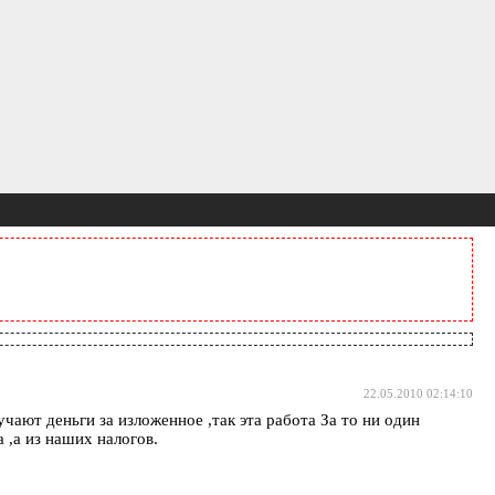
22.05.2010 02:14:10
ают деньги за изложенное ,так эта работа За то ни один
 ,а из наших налогов.