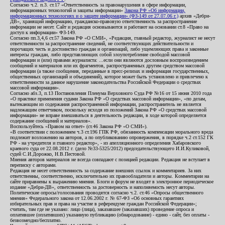
Согласно ч.2. п.3. ст.17 «Ответственность за правонарушения в сфере информации,
информационных технологий и защиты информации»
Закона РФ «Об информации,
информационных технологиях и о защите информации» (ФЗ-149 от 27.07.06 г.)
архив «Дебри-
ДВ», хранящий информацию, гражданско-правовую ответственность за распространение
информации не несет. Сайт и редакция основываются и работают на основании ст.8 «Право на
доступ к информации» ФЗ-149.
Согласно пп.3,4,6 ст.57 Закона РФ «О СМИ», «Редакция, главный редактор, журналист не несут
ответственности за распространение сведений, не соответствующих действительности и
порочащих честь и достоинство граждан и организаций, либо ущемляющих права и законные
интересы граждан, либо представляющих собой злоупотребление свободой массовой
информации и (или) правами журналиста: ...если они являются дословным воспроизведением
сообщений и материалов или их фрагментов, распространенных другим средством массовой
информации (а также сообщения, переданные в пресс-релизах и информация государственных,
общественных организаций и объединений), которое может быть установлено и привлечено к
ответственности за данное нарушение законодательства Российской Федерации о средствах
массовой информации».
Согласно абз.3, п.13 Постановления Пленума Верховного Суда РФ №16 от 15 июня 2010 года
«О практике применения судами Закона РФ «О средствах массовой информации», «по делам,
вытекающим из содержания распространенной информации, распространитель не является
надлежащим ответчиком, поскольку исходя из положений Закона РФ «О средствах массовой
информации» не вправе вмешиваться в деятельность редакции, в ходе которой определяется
содержание сообщений и материалов».
Воспользуйтесь «Правом на ответ» (ст.46 Закона РФ «О СМИ»).
«В соответствии с положением ч.3 ст.196 ГПК РФ, обязанность компенсации морального вреда
подлежит возложению на авторов, а по опубликованию опровержения, в порядке ч.2 ст.152 ГК
РФ - на учредителя и главного редактор», - из апелляционного определения Хабаровского
краевого суда от 22.08.2012 г. (дело №33-5325/2012) председательствующего И.И.Куликовой,
судей С.И.Дорожко, Н.В.Пестовой.
Мнения авторов материалов не всегда совпадают с позицией редакции. Редакция не вступает в
переписку с авторами.
Редакция не несет ответственность за содержание внешних ссылок и комментариев. За них
ответственны, соответственно, исключительно их правообладатели и авторы. Комментарии на
сайте приравнены к выражению мнения. Блоги и форум не входят в электронное периодическое
издание «Дебри-ДВ», ответственность за достоверность и наполняемость несут авторы.
Политические опросы/голосования проводятся согласно ч.2. ст.46 «Опросы общественного
мнения» Федерального закона от 12.06.2002 г. № 67-ФЗ «Об основных гарантиях
избирательных прав и права на участие в референдуме граждан Российской Федерации»;
считать, там где не указано: лицо (лица), заказавшее (заказавших) проведение опроса и
оплатившее (оплативших) указанную публикацию (обнародование) - едино - сайт, без оплаты -
безвозмездно/бесплатно.