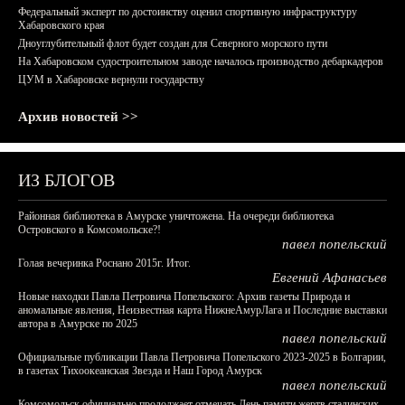
Федеральный эксперт по достоинству оценил спортивную инфраструктуру
Хабаровского края
Дноуглубительный флот будет создан для Северного морского пути
На Хабаровском судостроительном заводе началось производство дебаркадеров
ЦУМ в Хабаровске вернули государству
Архив новостей >>
ИЗ БЛОГОВ
Районная библиотека в Амурске уничтожена. На очереди библиотека
Островского в Комсомольске?!
павел попельский
Голая вечеринка Роснано 2015г. Итог.
Евгений Афанасьев
Новые находки Павла Петровича Попельского: Архив газеты Природа и
аномальные явления, Неизвестная карта НижнеАмурЛага и Последние выставки
автора в Амурске по 2025
павел попельский
Официальные публикации Павла Петровича Попельского 2023-2025 в Болгарии,
в газетах Тихоокеанская Звезда и Наш Город Амурск
павел попельский
Комсомольск официально продолжает отмечать День памяти жертв сталинских