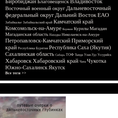
Биробиджан
Владивосток
Благовещенск
Дальневосточный
Восточный военный округ
федеральный округ
Дальний Восток
ЕАО
Камчатский край
Забайкалье
Забайкальский край
Комсомольск-на-Амуре
Магадан
Курилы
Корякия
Магаданская область
Николаевск-на-Амуре
Находка
Приморский
Петропавловск-Камчатский
край
Республика Саха (Якутия)
Республика Бурятия
Сахалинская область
ТОФ
Тында
Улан-Удэ
Уссурийск
Сибирь
Хабаровск
Хабаровский край
Чукотка
Чита
Южно-Сахалинск
Якутск
Все теги >>