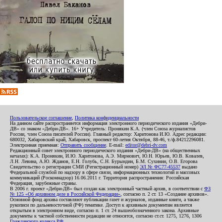
Пользовательское соглашение
,
Политика конфиденциальности
На данном сайте распространяется информация электронного периодического издания «Дебри-
ДВ» со знаком «Дебри-ДВ». 16+ Учредитель: Пронякин К.А. (член Союза журналистов
России, член Союза писателей России). Главный редактор: Харитонова И.Ю. Адрес редакции:
680032, Хабаровский край, Хабаровск, проспект 60-летия Октября, 88-46, т./ф.84212296081.
Электронная приемная:
Отправить сообщение
. E-mail:
editor@debri-dv.com
Редакционный совет электронного периодического издания «Дебри-ДВ» (на общественных
началах): К.А. Пронякин, И.Ю. Харитонова, А.Э. Мирмович, Ю.Н. Юрьев, Ю.В. Ковалев,
Л.Н. Левина, А.Ю. Жданов, Е.Н. Голубь, С.Н. Бурындин, Б.М. Сухинин, О.В. Егорова
Свидетельство о регистрации СМИ (Регистрационный номер)
ЭЛ № ФС77-45537
выдано
Федеральной службой по надзору в сфере связи, информационных технологий и массовых
коммуникаций (Роскомнадзор) 16.06.2011 г. Территория распространения: Российская
Федерация, зарубежные страны.
В 2006 г. проект «Дебри-ДВ» был создан как электронный частный архив, в соответствии с
ФЗ
№ 125 «Об архивном деле в Российской Федерации»
, согласно п. 2 ст. 13 «Создание архивов».
Основной фонд архива составляют публикации газет и журналов, изданные книги, а также
рукописи по дальневосточной (РФ) тематике. Доступ к архивным документам является
открытым в электронном виде, согласно п. 1 ст. 24 вышеобозначенного закона. Архивные
документы к частной собственности редакции не относятся, согласно ст.ст. 1275, 1276, 1306
Гражданского кодекса РФ
.