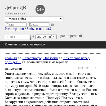
Дебри-ДВ
мобильная версия
Логин
Пароль
Регистрация
/
Забыли пароль?
расширенный
Комментарии к материалу
Главная
>>
Катастрофы, Экология
>>
Как только ветер
пройдет…
>> Комментарии к материалу
пенсионер
15.08.2021 16:41:12
Уничтожение лесной службы, а вместе с ней – системы
контроля за лесами, что было налажено в советское время,
привело к тому, что лес горит по всей России. Опять же по
примеру пожаров 2010 года – тогда, так же как и сейчас,
были спутниковые снимки и было отчетливо видно: Россия
горит, а буквально рядом, через границу, Белоруссия – нет.
Хотя леса такие же точно. Почему? Потому что в
Белоруссии сохранилось действие старого советского
Лесного кодекса. Сейчас та же самая картина с Карелией и