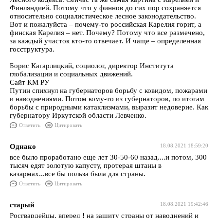
Финляндией. Потому что у финнов до сих пор сохраняется
относительно социалистическое лесное законодательство.
Вот и пожалуйста – почему-то российская Карелия горит, а
финская Карелия – нет. Почему? Потому что все размечено,
за каждый участок кто-то отвечает. И чаще – определенная
госструктура.
Борис Кагарлицкий, социолог, директор Института
глобализации и социальных движений.
Сайт КМ РУ
Путин спихнул на губернаторов борьбу с ковидом, пожарами
и наводнениями. Потом кому-то из губернаторов, по итогам
борьбы с природными катаклизмами, выразит недоверие. Как
губернатору Иркутской области Левченко.
Ответить
Цитировать
Однако
18.08.2021 18:59:20
все было проработано еще лет 30-50-60 назад....и потом, 300
тысяч едят золотую капусту, протерая штаны в
казармах...все бы польза была для страны.
Ответить
Цитировать
старый
18.08.2021 19:42:46
Росгвардейцы, вперед ! на защиту страны от наводнений и