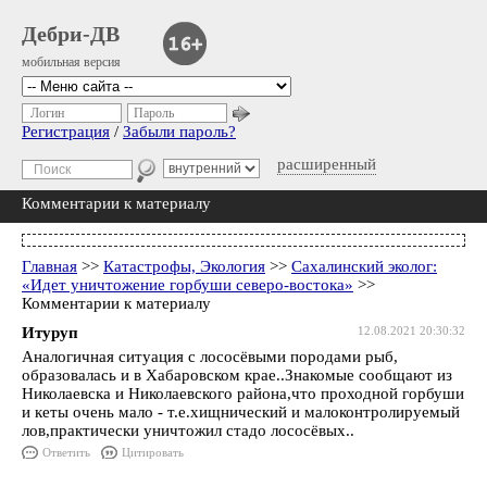
Дебри-ДВ
мобильная версия
Логин
Пароль
Регистрация
/
Забыли пароль?
расширенный
Комментарии к материалу
Главная
>>
Катастрофы, Экология
>>
Сахалинский эколог:
«Идет уничтожение горбуши северо-востока»
>>
Комментарии к материалу
Итуруп
12.08.2021 20:30:32
Аналогичная ситуация с лососёвыми породами рыб,
образовалась и в Хабаровском крае..Знакомые сообщают из
Николаевска и Николаевского района,что проходной горбуши
и кеты очень мало - т.е.хищнический и малоконтролируемый
лов,практически уничтожил стадо лососёвых..
Ответить
Цитировать