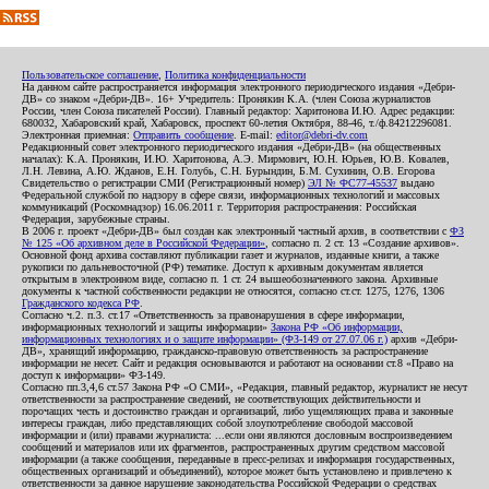
Пользовательское соглашение
,
Политика конфиденциальности
На данном сайте распространяется информация электронного периодического издания «Дебри-
ДВ» со знаком «Дебри-ДВ». 16+ Учредитель: Пронякин К.А. (член Союза журналистов
России, член Союза писателей России). Главный редактор: Харитонова И.Ю. Адрес редакции:
680032, Хабаровский край, Хабаровск, проспект 60-летия Октября, 88-46, т./ф.84212296081.
Электронная приемная:
Отправить сообщение
. E-mail:
editor@debri-dv.com
Редакционный совет электронного периодического издания «Дебри-ДВ» (на общественных
началах): К.А. Пронякин, И.Ю. Харитонова, А.Э. Мирмович, Ю.Н. Юрьев, Ю.В. Ковалев,
Л.Н. Левина, А.Ю. Жданов, Е.Н. Голубь, С.Н. Бурындин, Б.М. Сухинин, О.В. Егорова
Свидетельство о регистрации СМИ (Регистрационный номер)
ЭЛ № ФС77-45537
выдано
Федеральной службой по надзору в сфере связи, информационных технологий и массовых
коммуникаций (Роскомнадзор) 16.06.2011 г. Территория распространения: Российская
Федерация, зарубежные страны.
В 2006 г. проект «Дебри-ДВ» был создан как электронный частный архив, в соответствии с
ФЗ
№ 125 «Об архивном деле в Российской Федерации»
, согласно п. 2 ст. 13 «Создание архивов».
Основной фонд архива составляют публикации газет и журналов, изданные книги, а также
рукописи по дальневосточной (РФ) тематике. Доступ к архивным документам является
открытым в электронном виде, согласно п. 1 ст. 24 вышеобозначенного закона. Архивные
документы к частной собственности редакции не относятся, согласно ст.ст. 1275, 1276, 1306
Гражданского кодекса РФ
.
Согласно ч.2. п.3. ст.17 «Ответственность за правонарушения в сфере информации,
информационных технологий и защиты информации»
Закона РФ «Об информации,
информационных технологиях и о защите информации» (ФЗ-149 от 27.07.06 г.)
архив «Дебри-
ДВ», хранящий информацию, гражданско-правовую ответственность за распространение
информации не несет. Сайт и редакция основываются и работают на основании ст.8 «Право на
доступ к информации» ФЗ-149.
Согласно пп.3,4,6 ст.57 Закона РФ «О СМИ», «Редакция, главный редактор, журналист не несут
ответственности за распространение сведений, не соответствующих действительности и
порочащих честь и достоинство граждан и организаций, либо ущемляющих права и законные
интересы граждан, либо представляющих собой злоупотребление свободой массовой
информации и (или) правами журналиста: ...если они являются дословным воспроизведением
сообщений и материалов или их фрагментов, распространенных другим средством массовой
информации (а также сообщения, переданные в пресс-релизах и информация государственных,
общественных организаций и объединений), которое может быть установлено и привлечено к
ответственности за данное нарушение законодательства Российской Федерации о средствах