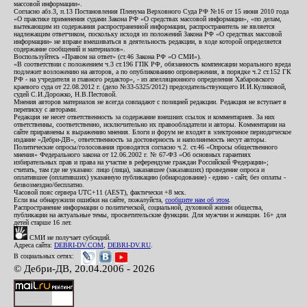
массовой информации».
Согласно абз.3, п.13 Постановления Пленума Верховного Суда РФ №16 от 15 июня 2010 года
«О практике применения судами Закона РФ «О средствах массовой информации», «по делам,
вытекающим из содержания распространенной информации, распространитель не является
надлежащим ответчиком, поскольку исходя из положений Закона РФ «О средствах массовой
информации» не вправе вмешиваться в деятельность редакции, в ходе которой определяется
содержание сообщений и материалов».
Воспользуйтесь «Правом на ответ» (ст.46 Закона РФ «О СМИ»).
«В соответствии с положением ч.3 ст.196 ГПК РФ, обязанность компенсации морального вреда
подлежит возложению на авторов, а по опубликованию опровержения, в порядке ч.2 ст.152 ГК
РФ - на учредителя и главного редактор», - из апелляционного определения Хабаровского
краевого суда от 22.08.2012 г. (дело №33-5325/2012) председательствующего И.И.Куликовой,
судей С.И.Дорожко, Н.В.Пестовой.
Мнения авторов материалов не всегда совпадают с позицией редакции. Редакция не вступает в
переписку с авторами.
Редакция не несет ответственность за содержание внешних ссылок и комментариев. За них
ответственны, соответственно, исключительно их правообладатели и авторы. Комментарии на
сайте приравнены к выражению мнения. Блоги и форум не входят в электронное периодическое
издание «Дебри-ДВ», ответственность за достоверность и наполняемость несут авторы.
Политические опросы/голосования проводятся согласно ч.2. ст.46 «Опросы общественного
мнения» Федерального закона от 12.06.2002 г. № 67-ФЗ «Об основных гарантиях
избирательных прав и права на участие в референдуме граждан Российской Федерации»;
считать, там где не указано: лицо (лица), заказавшее (заказавших) проведение опроса и
оплатившее (оплативших) указанную публикацию (обнародование) - едино - сайт, без оплаты -
безвозмездно/бесплатно.
Часовой пояс сервера UTC+11 (AEST), фактически +8 мск.
Если вы обнаружили ошибки на сайте, пожалуйста,
сообщите нам об этом
.
Распространение информации о политической, социальной, духовной жизни общества,
публикации на актуальные темы, просветительские функции. Для мужчин и женщин. 16+ для
детей старше 16 лет.
СМИ не получает субсидий.
Адреса сайта:
DEBRI-DV.COM
,
DEBRI-DV.RU
.
В социальных сетях:
© Дебри-ДВ, 20.04.2006 - 2026