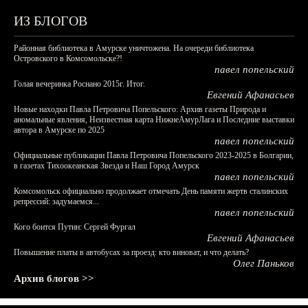
ИЗ БЛОГОВ
Районная библиотека в Амурске уничтожена. На очереди библиотека
Островского в Комсомольске?!
павел попельский
Голая вечеринка Роснано 2015г. Итог.
Евгений Афанасьев
Новые находки Павла Петровича Попельского: Архив газеты Природа и
аномальные явления, Неизвестная карта НижнеАмурЛага и Последние выставки
автора в Амурске по 2025
павел попельский
Официальные публикации Павла Петровича Попельского 2023-2025 в Болгарии,
в газетах Тихоокеанская Звезда и Наш Город Амурск
павел попельский
Комсомольск официально продолжает отмечать День памяти жертв сталинских
репрессий: задумаемся...
павел попельский
Кого боится Путин: Сергей Фургал
Евгений Афанасьев
Повышение платы в автобусах за проезд: кто виноват, и что делать?
Олег Паньков
Архив блогов >>