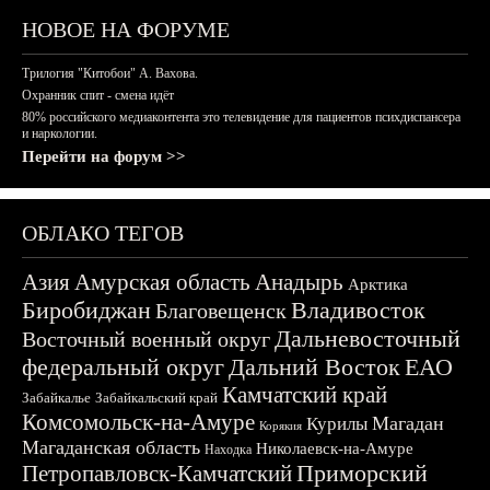
НОВОЕ НА ФОРУМЕ
Трилогия "Китобои" А. Вахова.
Охранник спит - смена идёт
80% российского медиаконтента это телевидение для пациентов психдиспансера
и наркологии.
Перейти на форум >>
ОБЛАКО ТЕГОВ
Азия
Амурская область
Анадырь
Арктика
Биробиджан
Владивосток
Благовещенск
Дальневосточный
Восточный военный округ
федеральный округ
Дальний Восток
ЕАО
Камчатский край
Забайкалье
Забайкальский край
Комсомольск-на-Амуре
Магадан
Курилы
Корякия
Магаданская область
Николаевск-на-Амуре
Находка
Приморский
Петропавловск-Камчатский