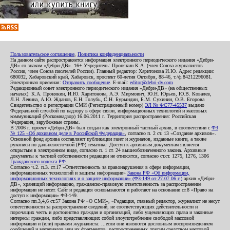
Пользовательское соглашение
,
Политика конфиденциальности
На данном сайте распространяется информация электронного периодического издания «Дебри-
ДВ» со знаком «Дебри-ДВ». 16+ Учредитель: Пронякин К.А. (член Союза журналистов
России, член Союза писателей России). Главный редактор: Харитонова И.Ю. Адрес редакции:
680032, Хабаровский край, Хабаровск, проспект 60-летия Октября, 88-46, т./ф.84212296081.
Электронная приемная:
Отправить сообщение
. E-mail:
editor@debri-dv.com
Редакционный совет электронного периодического издания «Дебри-ДВ» (на общественных
началах): К.А. Пронякин, И.Ю. Харитонова, А.Э. Мирмович, Ю.Н. Юрьев, Ю.В. Ковалев,
Л.Н. Левина, А.Ю. Жданов, Е.Н. Голубь, С.Н. Бурындин, Б.М. Сухинин, О.В. Егорова
Свидетельство о регистрации СМИ (Регистрационный номер)
ЭЛ № ФС77-45537
выдано
Федеральной службой по надзору в сфере связи, информационных технологий и массовых
коммуникаций (Роскомнадзор) 16.06.2011 г. Территория распространения: Российская
Федерация, зарубежные страны.
В 2006 г. проект «Дебри-ДВ» был создан как электронный частный архив, в соответствии с
ФЗ
№ 125 «Об архивном деле в Российской Федерации»
, согласно п. 2 ст. 13 «Создание архивов».
Основной фонд архива составляют публикации газет и журналов, изданные книги, а также
рукописи по дальневосточной (РФ) тематике. Доступ к архивным документам является
открытым в электронном виде, согласно п. 1 ст. 24 вышеобозначенного закона. Архивные
документы к частной собственности редакции не относятся, согласно ст.ст. 1275, 1276, 1306
Гражданского кодекса РФ
.
Согласно ч.2. п.3. ст.17 «Ответственность за правонарушения в сфере информации,
информационных технологий и защиты информации»
Закона РФ «Об информации,
информационных технологиях и о защите информации» (ФЗ-149 от 27.07.06 г.)
архив «Дебри-
ДВ», хранящий информацию, гражданско-правовую ответственность за распространение
информации не несет. Сайт и редакция основываются и работают на основании ст.8 «Право на
доступ к информации» ФЗ-149.
Согласно пп.3,4,6 ст.57 Закона РФ «О СМИ», «Редакция, главный редактор, журналист не несут
ответственности за распространение сведений, не соответствующих действительности и
порочащих честь и достоинство граждан и организаций, либо ущемляющих права и законные
интересы граждан, либо представляющих собой злоупотребление свободой массовой
информации и (или) правами журналиста: ...если они являются дословным воспроизведением
сообщений и материалов или их фрагментов, распространенных другим средством массовой