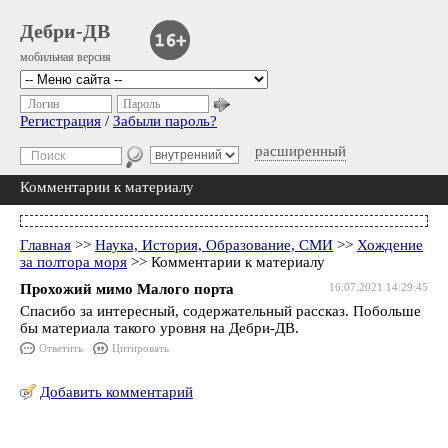
Дебри-ДВ
мобильная версия
Логин
Пароль
Регистрация
/
Забыли пароль?
расширенный
Комментарии к материалу
Главная
>>
Наука, История, Образование, СМИ
>>
Хождение
за полтора моря
>> Комментарии к материалу
Прохожий мимо Малого порта
16.07.2021 14:29:45
Спасибо за интересный, содержательный рассказ. Побольше
бы материала такого yровня на Дебри-ДВ.
Ответить
Цитировать
Добавить комментарий