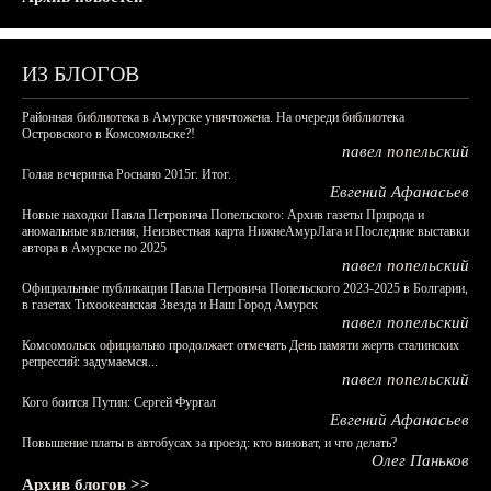
ИЗ БЛОГОВ
Районная библиотека в Амурске уничтожена. На очереди библиотека
Островского в Комсомольске?!
павел попельский
Голая вечеринка Роснано 2015г. Итог.
Евгений Афанасьев
Новые находки Павла Петровича Попельского: Архив газеты Природа и
аномальные явления, Неизвестная карта НижнеАмурЛага и Последние выставки
автора в Амурске по 2025
павел попельский
Официальные публикации Павла Петровича Попельского 2023-2025 в Болгарии,
в газетах Тихоокеанская Звезда и Наш Город Амурск
павел попельский
Комсомольск официально продолжает отмечать День памяти жертв сталинских
репрессий: задумаемся...
павел попельский
Кого боится Путин: Сергей Фургал
Евгений Афанасьев
Повышение платы в автобусах за проезд: кто виноват, и что делать?
Олег Паньков
Архив блогов >>