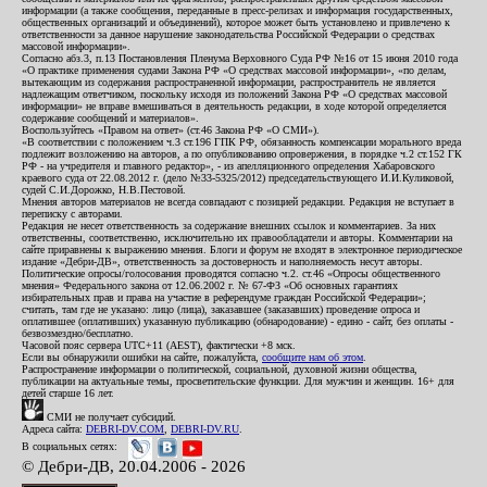
информации (а также сообщения, переданные в пресс-релизах и информация государственных,
общественных организаций и объединений), которое может быть установлено и привлечено к
ответственности за данное нарушение законодательства Российской Федерации о средствах
массовой информации».
Согласно абз.3, п.13 Постановления Пленума Верховного Суда РФ №16 от 15 июня 2010 года
«О практике применения судами Закона РФ «О средствах массовой информации», «по делам,
вытекающим из содержания распространенной информации, распространитель не является
надлежащим ответчиком, поскольку исходя из положений Закона РФ «О средствах массовой
информации» не вправе вмешиваться в деятельность редакции, в ходе которой определяется
содержание сообщений и материалов».
Воспользуйтесь «Правом на ответ» (ст.46 Закона РФ «О СМИ»).
«В соответствии с положением ч.3 ст.196 ГПК РФ, обязанность компенсации морального вреда
подлежит возложению на авторов, а по опубликованию опровержения, в порядке ч.2 ст.152 ГК
РФ - на учредителя и главного редактор», - из апелляционного определения Хабаровского
краевого суда от 22.08.2012 г. (дело №33-5325/2012) председательствующего И.И.Куликовой,
судей С.И.Дорожко, Н.В.Пестовой.
Мнения авторов материалов не всегда совпадают с позицией редакции. Редакция не вступает в
переписку с авторами.
Редакция не несет ответственность за содержание внешних ссылок и комментариев. За них
ответственны, соответственно, исключительно их правообладатели и авторы. Комментарии на
сайте приравнены к выражению мнения. Блоги и форум не входят в электронное периодическое
издание «Дебри-ДВ», ответственность за достоверность и наполняемость несут авторы.
Политические опросы/голосования проводятся согласно ч.2. ст.46 «Опросы общественного
мнения» Федерального закона от 12.06.2002 г. № 67-ФЗ «Об основных гарантиях
избирательных прав и права на участие в референдуме граждан Российской Федерации»;
считать, там где не указано: лицо (лица), заказавшее (заказавших) проведение опроса и
оплатившее (оплативших) указанную публикацию (обнародование) - едино - сайт, без оплаты -
безвозмездно/бесплатно.
Часовой пояс сервера UTC+11 (AEST), фактически +8 мск.
Если вы обнаружили ошибки на сайте, пожалуйста,
сообщите нам об этом
.
Распространение информации о политической, социальной, духовной жизни общества,
публикации на актуальные темы, просветительские функции. Для мужчин и женщин. 16+ для
детей старше 16 лет.
СМИ не получает субсидий.
Адреса сайта:
DEBRI-DV.COM
,
DEBRI-DV.RU
.
В социальных сетях:
© Дебри-ДВ, 20.04.2006 - 2026