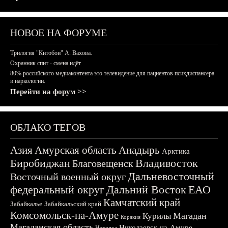
НОВОЕ НА ФОРУМЕ
Трилогия "Китобои" А. Вахова.
Охранник спит - смена идёт
80% российского медиаконтента это телевидение для пациентов психдиспансера
и наркологии.
Перейти на форум >>
ОБЛАКО ТЕГОВ
Азия
Амурская область
Анадырь
Арктика
Биробиджан
Владивосток
Благовещенск
Дальневосточный
Восточный военный округ
федеральный округ
Дальний Восток
ЕАО
Камчатский край
Забайкалье
Забайкальский край
Комсомольск-на-Амуре
Магадан
Курилы
Корякия
Магаданская область
Николаевск-на-Амуре