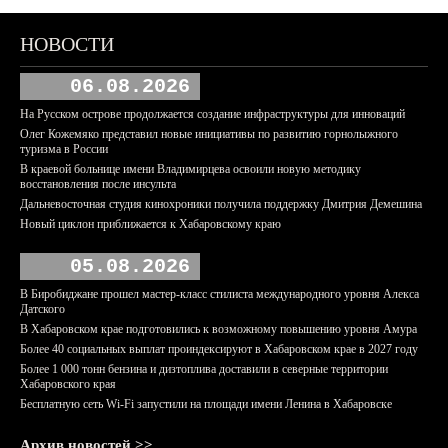
НОВОСТИ
06.08.2026
На Русском острове продолжается создание инфраструктуры для инноваций
Олег Кожемяко представил новые инициативы по развитию горнолыжного
туризма в России
В краевой больнице имени Владимирцева освоили новую методику
восстановления после инсульта
Дальневосточная студия кинохроники получила поддержку Дмитрия Демешина
Новый циклон приближается к Хабаровскому краю
05.08.2026
В Биробиджане прошел мастер-класс стилиста международного уровня Алекса
Датского
В Хабаровском крае подготовились к возможному повышению уровня Амура
Более 40 социальных выплат проиндексируют в Хабаровском крае в 2027 году
Более 1 000 тонн бензина и дизтоплива доставили в северные территории
Хабаровского края
Бесплатную сеть Wi-Fi запустили на площади имени Ленина в Хабаровске
Архив новостей >>