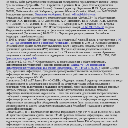
На данном сайте распространяется информация электронного периодического издания «Дебри-
ДВ» со знаком «Дебри-ДВ». 16+ Учредитель: Пронякин К.А. (член Союза журналистов
России, член Союза писателей России). Главный редактор: Харитонова И.Ю. Адрес редакции:
680032, Хабаровский край, Хабаровск, проспект 60-летия Октября, 88-46, т./ф.84212296081.
Электронная приемная:
Отправить сообщение
. E-mail:
editor@debri-dv.com
Редакционный совет электронного периодического издания «Дебри-ДВ» (на общественных
началах): К.А. Пронякин, И.Ю. Харитонова, А.Э. Мирмович, Ю.Н. Юрьев, Ю.В. Ковалев,
Л.Н. Левина, А.Ю. Жданов, Е.Н. Голубь, С.Н. Бурындин, Б.М. Сухинин, О.В. Егорова
Свидетельство о регистрации СМИ (Регистрационный номер)
ЭЛ № ФС77-45537
выдано
Федеральной службой по надзору в сфере связи, информационных технологий и массовых
коммуникаций (Роскомнадзор) 16.06.2011 г. Территория распространения: Российская
Федерация, зарубежные страны.
В 2006 г. проект «Дебри-ДВ» был создан как электронный частный архив, в соответствии с
ФЗ
№ 125 «Об архивном деле в Российской Федерации»
, согласно п. 2 ст. 13 «Создание архивов».
Основной фонд архива составляют публикации газет и журналов, изданные книги, а также
рукописи по дальневосточной (РФ) тематике. Доступ к архивным документам является
открытым в электронном виде, согласно п. 1 ст. 24 вышеобозначенного закона. Архивные
документы к частной собственности редакции не относятся, согласно ст.ст. 1275, 1276, 1306
Гражданского кодекса РФ
.
Согласно ч.2. п.3. ст.17 «Ответственность за правонарушения в сфере информации,
информационных технологий и защиты информации»
Закона РФ «Об информации,
информационных технологиях и о защите информации» (ФЗ-149 от 27.07.06 г.)
архив «Дебри-
ДВ», хранящий информацию, гражданско-правовую ответственность за распространение
информации не несет. Сайт и редакция основываются и работают на основании ст.8 «Право на
доступ к информации» ФЗ-149.
Согласно пп.3,4,6 ст.57 Закона РФ «О СМИ», «Редакция, главный редактор, журналист не несут
ответственности за распространение сведений, не соответствующих действительности и
порочащих честь и достоинство граждан и организаций, либо ущемляющих права и законные
интересы граждан, либо представляющих собой злоупотребление свободой массовой
информации и (или) правами журналиста: ...если они являются дословным воспроизведением
сообщений и материалов или их фрагментов, распространенных другим средством массовой
информации (а также сообщения, переданные в пресс-релизах и информация государственных,
общественных организаций и объединений), которое может быть установлено и привлечено к
ответственности за данное нарушение законодательства Российской Федерации о средствах
массовой информации».
Согласно абз.3, п.13 Постановления Пленума Верховного Суда РФ №16 от 15 июня 2010 года
«О практике применения судами Закона РФ «О средствах массовой информации», «по делам,
вытекающим из содержания распространенной информации, распространитель не является
надлежащим ответчиком, поскольку исходя из положений Закона РФ «О средствах массовой
информации» не вправе вмешиваться в деятельность редакции, в ходе которой определяется
содержание сообщений и материалов».