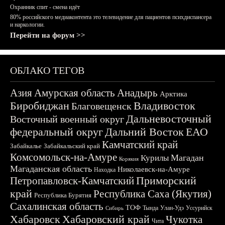
Охранник спит - смена идёт
80% российского медиаконтента это телевидение для пациентов психдиспансера
и наркологии.
Перейти на форум >>
ОБЛАКО ТЕГОВ
Азия
Амурская область
Анадырь
Арктика
Биробиджан
Владивосток
Благовещенск
Дальневосточный
Восточный военный округ
федеральный округ
Дальний Восток
ЕАО
Камчатский край
Забайкалье
Забайкальский край
Комсомольск-на-Амуре
Магадан
Курилы
Корякия
Магаданская область
Николаевск-на-Амуре
Находка
Приморский
Петропавловск-Камчатский
край
Республика Саха (Якутия)
Республика Бурятия
Сахалинская область
ТОФ
Тында
Улан-Удэ
Уссурийск
Сибирь
Хабаровск
Хабаровский край
Чукотка
Чита