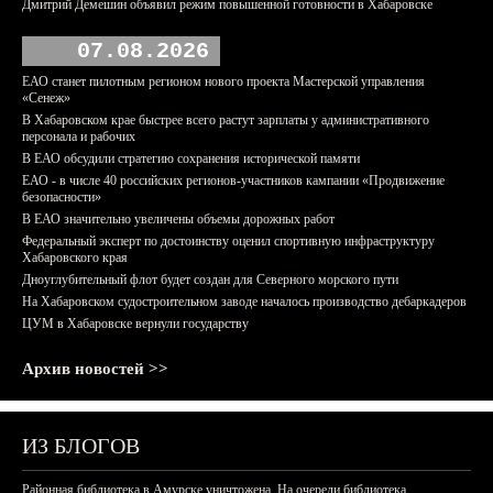
Дмитрий Демешин объявил режим повышенной готовности в Хабаровске
07.08.2026
ЕАО станет пилотным регионом нового проекта Мастерской управления
«Сенеж»
В Хабаровском крае быстрее всего растут зарплаты у административного
персонала и рабочих
В ЕАО обсудили стратегию сохранения исторической памяти
ЕАО - в числе 40 российских регионов-участников кампании «Продвижение
безопасности»
В ЕАО значительно увеличены объемы дорожных работ
Федеральный эксперт по достоинству оценил спортивную инфраструктуру
Хабаровского края
Дноуглубительный флот будет создан для Северного морского пути
На Хабаровском судостроительном заводе началось производство дебаркадеров
ЦУМ в Хабаровске вернули государству
Архив новостей >>
ИЗ БЛОГОВ
Районная библиотека в Амурске уничтожена. На очереди библиотека