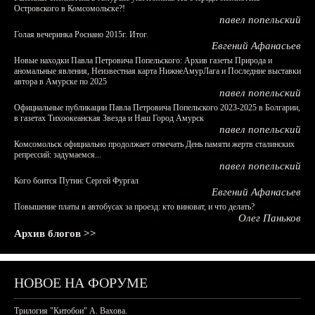
Островского в Комсомольске?!
павел попельский
Голая вечеринка Роснано 2015г. Итог.
Евгений Афанасьев
Новые находки Павла Петровича Попельского: Архив газеты Природа и
аномальные явления, Неизвестная карта НижнеАмурЛага и Последние выставки
автора в Амурске по 2025
павел попельский
Официальные публикации Павла Петровича Попельского 2023-2025 в Болгарии,
в газетах Тихоокеанская Звезда и Наш Город Амурск
павел попельский
Комсомольск официально продолжает отмечать День памяти жертв сталинских
репрессий: задумаемся...
павел попельский
Кого боится Путин: Сергей Фургал
Евгений Афанасьев
Повышение платы в автобусах за проезд: кто виноват, и что делать?
Олег Паньков
Архив блогов >>
НОВОЕ НА ФОРУМЕ
Трилогия "Китобои" А. Вахова.