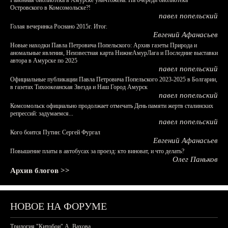
Районная библиотека в Амурске уничтожена. На очереди библиотека
Островского в Комсомольске?!
павел попельский
Голая вечеринка Роснано 2015г. Итог.
Евгений Афанасьев
Новые находки Павла Петровича Попельского: Архив газеты Природа и
аномальные явления, Неизвестная карта НижнеАмурЛага и Последние выставки
автора в Амурске по 2025
павел попельский
Официальные публикации Павла Петровича Попельского 2023-2025 в Болгарии,
в газетах Тихоокеанская Звезда и Наш Город Амурск
павел попельский
Комсомольск официально продолжает отмечать День памяти жертв сталинских
репрессий: задумаемся...
павел попельский
Кого боится Путин: Сергей Фургал
Евгений Афанасьев
Повышение платы в автобусах за проезд: кто виноват, и что делать?
Олег Паньков
Архив блогов >>
НОВОЕ НА ФОРУМЕ
Трилогия "Китобои" А. Вахова.