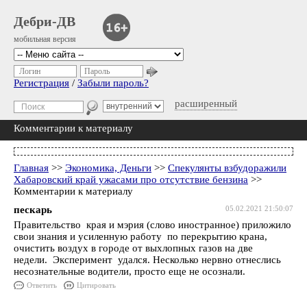
Дебри-ДВ
мобильная версия
Логин
Пароль
Регистрация
/
Забыли пароль?
расширенный
Комментарии к материалу
Главная
>>
Экономика, Деньги
>>
Спекулянты взбудоражили
Хабаровский край ужасами про отсутствие бензина
>>
Комментарии к материалу
пескарь
05.02.2021 21:50:07
Правительство края и мэрия (слово иностранное) приложило
свои знания и усиленную работу по перекрытию крана,
очистить воздух в городе от выхлопных газов на две
недели. Эксперимент удался. Несколько нервно отнеслись
несознательные водители, просто еще не осознали.
Ответить
Цитировать