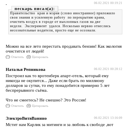
.
06.02.2021 00:19:21
пескарь
Правительство края и мэрия (слово иностранное) приложило
свои знания и усиленную работу по перекрытию крана,
очистить воздух в городе от выхлопных газов на две
недели. Эксперимент удался. Несколько нервно отнеслись
несознательные водители, просто еще не осознали.
Можно на все лето перестать продавать бензин! Как экология
очистится от людей!
Ответить
Цитировать
Наталья Репникова
06.02.2021 00:28:12
Построил как то вротенберк апарт-отель, который ему
никогда не окупится... Даже если брать по миллиону
долларов за сутки, то ему понадобится примерно 5 лет
беспрерывного съёма.
Что не смеетесь? Не смешно? Это Россия!
Ответить
Цитировать
ЭлектроВитяВанино
06.02.2021 13:16:09
Мстит нам Карлик за митинги и за любовь к свободе ,вот