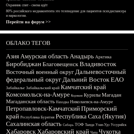
Охранник спит - смена идёт
80% российского медиаконтента это телевидение для пациентов психдиспансера
и наркологии.
Перейти на форум >>
ОБЛАКО ТЕГОВ
Азия
Амурская область
Анадырь
Арктика
Биробиджан
Владивосток
Благовещенск
Дальневосточный
Восточный военный округ
федеральный округ
Дальний Восток
ЕАО
Камчатский край
Забайкалье
Забайкальский край
Комсомольск-на-Амуре
Магадан
Курилы
Корякия
Магаданская область
Николаевск-на-Амуре
Находка
Приморский
Петропавловск-Камчатский
край
Республика Саха (Якутия)
Республика Бурятия
Сахалинская область
ТОФ
Тында
Улан-Удэ
Уссурийск
Сибирь
Хабаровск
Хабаровский край
Чукотка
Чита