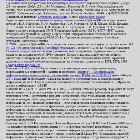
На данном сайте распространяется информация электронного периодического издания «Дебри-
ДВ» со знаком «Дебри-ДВ». 16+ Учредитель: Пронякин К.А. (член Союза журналистов
России, член Союза писателей России). Главный редактор: Харитонова И.Ю. Адрес редакции:
680032, Хабаровский край, Хабаровск, проспект 60-летия Октября, 88-46, т./ф.84212296081.
Электронная приемная:
Отправить сообщение
. E-mail:
editor@debri-dv.com
Редакционный совет электронного периодического издания «Дебри-ДВ» (на общественных
началах): К.А. Пронякин, И.Ю. Харитонова, А.Э. Мирмович, Ю.Н. Юрьев, Ю.В. Ковалев,
Л.Н. Левина, А.Ю. Жданов, Е.Н. Голубь, С.Н. Бурындин, Б.М. Сухинин, О.В. Егорова
Свидетельство о регистрации СМИ (Регистрационный номер)
ЭЛ № ФС77-45537
выдано
Федеральной службой по надзору в сфере связи, информационных технологий и массовых
коммуникаций (Роскомнадзор) 16.06.2011 г. Территория распространения: Российская
Федерация, зарубежные страны.
В 2006 г. проект «Дебри-ДВ» был создан как электронный частный архив, в соответствии с
ФЗ
№ 125 «Об архивном деле в Российской Федерации»
, согласно п. 2 ст. 13 «Создание архивов».
Основной фонд архива составляют публикации газет и журналов, изданные книги, а также
рукописи по дальневосточной (РФ) тематике. Доступ к архивным документам является
открытым в электронном виде, согласно п. 1 ст. 24 вышеобозначенного закона. Архивные
документы к частной собственности редакции не относятся, согласно ст.ст. 1275, 1276, 1306
Гражданского кодекса РФ
.
Согласно ч.2. п.3. ст.17 «Ответственность за правонарушения в сфере информации,
информационных технологий и защиты информации»
Закона РФ «Об информации,
информационных технологиях и о защите информации» (ФЗ-149 от 27.07.06 г.)
архив «Дебри-
ДВ», хранящий информацию, гражданско-правовую ответственность за распространение
информации не несет. Сайт и редакция основываются и работают на основании ст.8 «Право на
доступ к информации» ФЗ-149.
Согласно пп.3,4,6 ст.57 Закона РФ «О СМИ», «Редакция, главный редактор, журналист не несут
ответственности за распространение сведений, не соответствующих действительности и
порочащих честь и достоинство граждан и организаций, либо ущемляющих права и законные
интересы граждан, либо представляющих собой злоупотребление свободой массовой
информации и (или) правами журналиста: ...если они являются дословным воспроизведением
сообщений и материалов или их фрагментов, распространенных другим средством массовой
информации (а также сообщения, переданные в пресс-релизах и информация государственных,
общественных организаций и объединений), которое может быть установлено и привлечено к
ответственности за данное нарушение законодательства Российской Федерации о средствах
массовой информации».
Согласно абз.3, п.13 Постановления Пленума Верховного Суда РФ №16 от 15 июня 2010 года
«О практике применения судами Закона РФ «О средствах массовой информации», «по делам,
вытекающим из содержания распространенной информации, распространитель не является
надлежащим ответчиком, поскольку исходя из положений Закона РФ «О средствах массовой
информации» не вправе вмешиваться в деятельность редакции, в ходе которой определяется