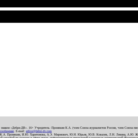
о знаком «Дебри-ДВ». 16+ Учредитель: Пронякин К.А. (член Союза журналистов России, член Союза писа
 сообщение
. E-mail:
editor@debri-dv.com
): К.А. Пронякин, И.Ю. Харитонова, А.Э. Мирмович, Ю.Н. Юрьев, Ю.В. Ковалев, Л.Н. Левина, А.Ю. Ж
 службой по надзору в сфере связи, информационных технологий и массовых коммуникаций (Роскомнадзо