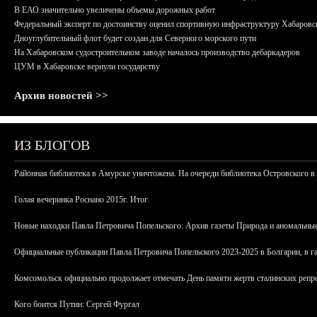
В ЕАО значительно увеличены объемы дорожных работ
Федеральный эксперт по достоинству оценил спортивную инфраструктуру Хабаровс
Дноуглубительный флот будет создан для Северного морского пути
На Хабаровском судостроительном заводе началось производство дебаркадеров
ЦУМ в Хабаровске вернули государству
Архив новостей >>
ИЗ БЛОГОВ
Районная библиотека в Амурске уничтожена. На очереди библиотека Островского в
Голая вечеринка Роснано 2015г. Итог.
Новые находки Павла Петровича Попельского: Архив газеты Природа и аномальные
Официальные публикации Павла Петровича Попельского 2023-2025 в Болгарии, в г
Комсомольск официально продолжает отмечать День памяти жертв сталинских репрес
Кого боится Путин: Сергей Фургал