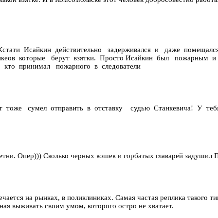
 Кстати Исайкин действительно задерживался и даже помещал
икеов которые берут взятки. Просто Исайкин был пожарным и 
о, кто принимал пожарного в следователи
от тоже сумел отправить в отставку судью Станкевича! У те
сплетни. Опер))) Сколько черных кошек и горбатых главарей задушил
чается на рынках, в поликлиниках. Самая частая реплика такого т
ая выживать своим умом, которого остро не хватает.