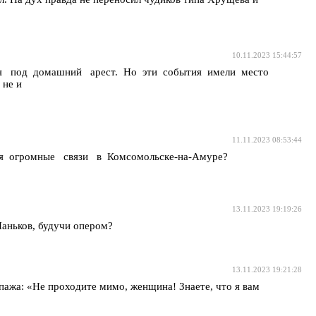
10.11.2023 15:44:57
ся под домашний арест. Но эти события имели место
не и
11.11.2023 08:53:44
бя огромные связи в Комсомольске-на-Амуре?
13.11.2023 19:19:26
 Паньков, будучи опером?
13.11.2023 19:21:28
ипажа: «Не проходите мимо, женщина! Знаете, что я вам