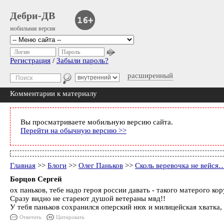
Дебри-ДВ
мобильная версия
Логин
Пароль
Регистрация
/
Забыли пароль?
расширенный
Комментарии к материалу
Вы просматриваете мобильную версию сайта.
Перейти на обычную версию >>
Главная
>>
Блоги
>>
Олег Паньков
>>
Сколь веревочка не вейся
Борцов Сергей
ох паньков, тебе надо героя россии давать - такого матерого кор
Сразу видно не стареют душой ветераны мвд!!
У тебя паньков сохранился оперский нюх и милицейская хватка,
Ответить
Цитировать