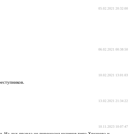
05.02.2021 20:32:00
06.02.2021 00:38:50
10.02.2021 13:01:03
реступников.
13.02.2021 21:34:22
10.11.2023 10:07:47
л. На дух правда не переносил чудиков типа Хрущева и