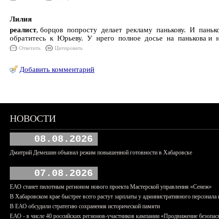
Лилия
реалист
, борцов попросту делает рекламу панькову. И пань
обратитесь к Юрьеву. У нрего полное досье на панькова и 
Ответить
Цитировать
Добавить комментарий
НОВОСТИ
08.08.2026
Дмитрий Демешин объявил режим повышенной готовности в Хабаровске
07.08.2026
ЕАО станет пилотным регионом нового проекта Мастерской управления «Сенеж»
В Хабаровском крае быстрее всего растут зарплаты у административного персонала 
В ЕАО обсудили стратегию сохранения исторической памяти
ЕАО - в числе 40 российских регионов-участников кампании «Продвижение безопас