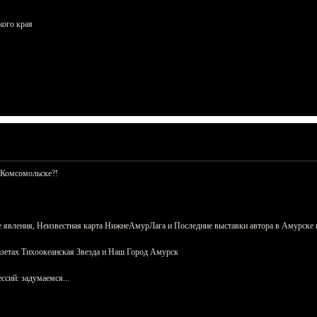
кого края
 Комсомольске?!
 явления, Неизвестная карта НижнеАмурЛага и Последние выставки автора в Амурске 
азетах Тихоокеанская Звезда и Наш Город Амурск
сий: задумаемся...