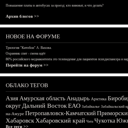
Повышение платы в автобусах за проезд: кто виноват, и что делать?
Архив блогов >>
НОВОЕ НА ФОРУМЕ
Трилогия "Китобои" А. Вахова.
Охранник спит - смена идёт
80% российского медиаконтента это телевидение для пациентов психдиспансера и на
Перейти на форум >>
ОБЛАКО ТЕГОВ
Бироби
Азия
Амурская область
Анадырь
Арктика
округ
Дальний Восток
ЕАО
Забайкалье
Забайкальский к
Приморски
Петропавловск-Камчатский
на-Амуре
Хабаровск
Хабаровский край
Чукотка
Южн
Чита
Все теги >>