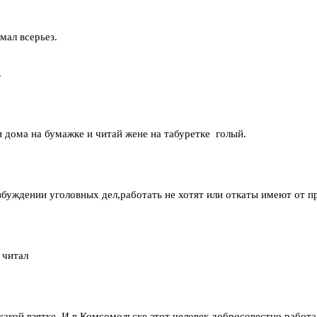
мал всерьез.
.
дома на бумажке и читай жене на табуретке голый.
збуждении уголовных дел,работать не хотят или откаты имеют от п
 читал
акой взятке. И в Комсомольске этот человек добросовестно работа