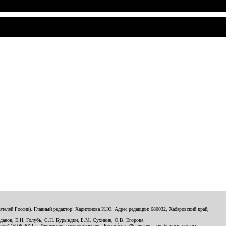
телей России). Главный редактор: Харитонова И.Ю. Адрес редакции: 680032, Хабаровский край,
данов, Е.Н. Голубь, С.Н. Бурындин, Б.М. Сухинин, О.В. Егорова
р) 16.06.2011 г. Территория распространения: Российская Федерация, зарубежные страны.