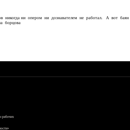
ков никогда ни опером ни дознавателем не работал. А вот ба
на борцова
и рабочих
ности»