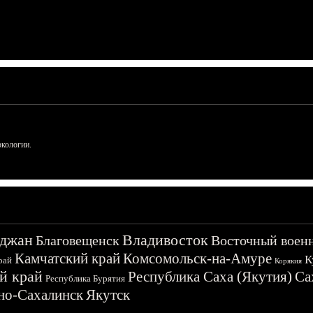
ркологии.
джан
Владивосток
Благовещенск
Восточный воен
Камчатский край
Комсомольск-на-Амуре
К
рай
Корякия
й край
Республика Саха (Якутия)
Са
Республика Бурятия
о-Сахалинск
Якутск