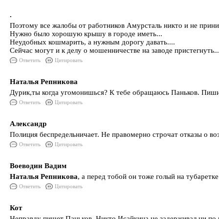
.
Поэтому все жалобы от работников Амурсталь никто и не прини
Нужно было хорошую крышу в городе иметь...
Неудобных кошмарить, а нужным дорогу давать....
Сейчас могут и к делу о мошенничестве на заводе пристегнуть..
Ответить
Цитировать
Наталья Репникова
Дурик,ты когда угомонишься? К тебе обращаюсь Паньков. Пиши 
Ответить
Цитировать
Александр
Полиция беспредельничает. Не правомерно строчат отказы о во
Ответить
Цитировать
Воеводин Вадим
Наталья Репникова
, а перед тобой он тоже голый на тубаретке
Ответить
Цитировать
Кот
Неправду пишет Паньков. Никто Исайкина не задерживал ни по к