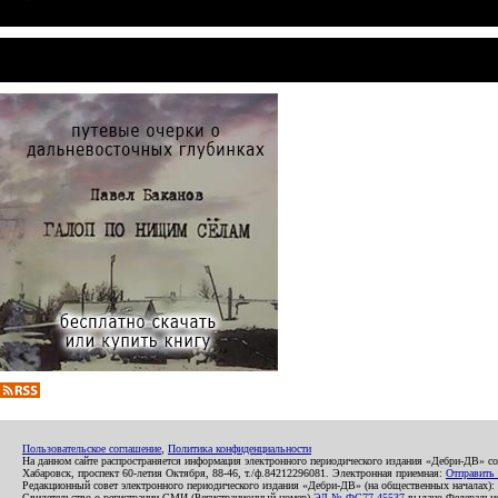
Пользовательское соглашение
,
Политика конфиденциальности
На данном сайте распространяется информация электронного периодического издания «Дебри-ДВ» с
Хабаровск, проспект 60-летия Октября, 88-46, т./ф.84212296081. Электронная приемная:
Отправить
Редакционный совет электронного периодического издания «Дебри-ДВ» (на общественных началах
Свидетельство о регистрации СМИ (Регистрационный номер)
ЭЛ № ФС77-45537
выдано Федеральной