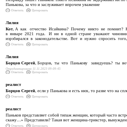
Панькова, за что и заслуживает впрочем уважение
Ответить
Цитировать
Лилия
Кот
, А как отчество Исайкина? Почему никто не помнит?
в январе 2021 года. И ни в одной стране уважают чиновн
изрзбирался в законодательстве. Вот и нужно спросить тог
Ответить
Цитировать
Лилия
Борцов Сергей
, Борцов, ты что Панькову завидуешь? ты в
Отредактировано 11.11.2023 09:09:45
Ответить
Цитировать
реалист
Борцов Сергей
, если у Панькова и есть нюх, то разве что на 
Ответить
Цитировать
реалист
Паньков представляет собой типаж женщин, который часто встре
скажу…» Представили? Такая вот женщина-трикстер, вынужденн
Ответить
Цитировать