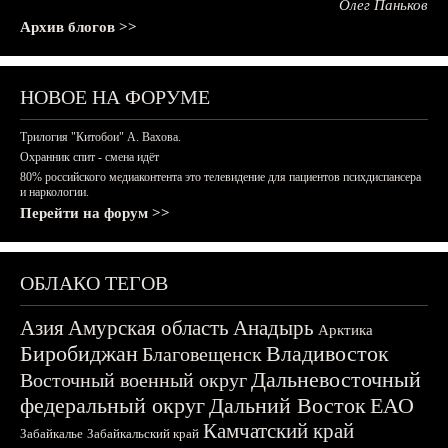
Олег Паньков
Архив блогов >>
НОВОЕ НА ФОРУМЕ
Трилогия "Китобои" А. Вахова.
Охранник спит - смена идёт
80% российского медиаконтента это телевидение для пациентов психдиспансера
и наркологии.
Перейти на форум >>
ОБЛАКО ТЕГОВ
Азия
Амурская область
Анадырь
Арктика
Биробиджан
Владивосток
Благовещенск
Дальневосточный
Восточный военный округ
федеральный округ
Дальний Восток
ЕАО
Камчатский край
Забайкалье
Забайкальский край