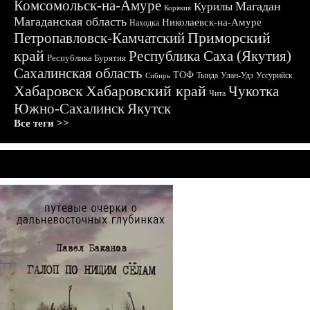
Комсомольск-на-Амуре
Магадан
Курилы
Корякия
Магаданская область
Николаевск-на-Амуре
Находка
Приморский
Петропавловск-Камчатский
край
Республика Саха (Якутия)
Республика Бурятия
Сахалинская область
ТОФ
Тында
Улан-Удэ
Уссурийск
Сибирь
Хабаровск
Хабаровский край
Чукотка
Чита
Южно-Сахалинск
Якутск
Все теги >>