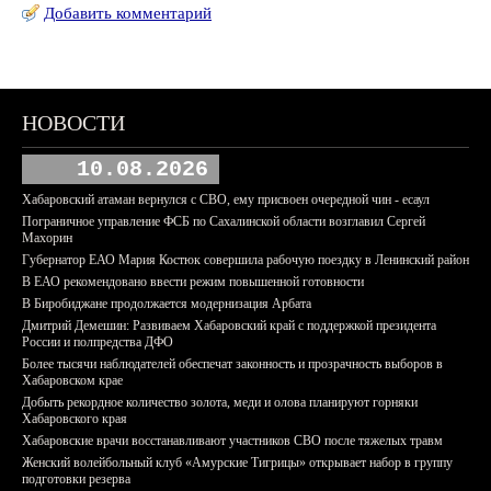
Добавить комментарий
НОВОСТИ
10.08.2026
Хабаровский атаман вернулся с СВО, ему присвоен очередной чин - есаул
Пограничное управление ФСБ по Сахалинской области возглавил Сергей
Махорин
Губернатор ЕАО Мария Костюк совершила рабочую поездку в Ленинский район
В ЕАО рекомендовано ввести режим повышенной готовности
В Биробиджане продолжается модернизация Арбата
Дмитрий Демешин: Развиваем Хабаровский край с поддержкой президента
России и полпредства ДФО
Более тысячи наблюдателей обеспечат законность и прозрачность выборов в
Хабаровском крае
Добыть рекордное количество золота, меди и олова планируют горняки
Хабаровского края
Хабаровские врачи восстанавливают участников СВО после тяжелых травм
Женский волейбольный клуб «Амурские Тигрицы» открывает набор в группу
подготовки резерва