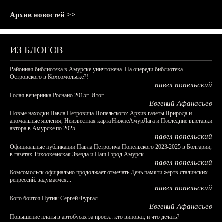
Архив новостей >>
ИЗ БЛОГОВ
Районная библиотека в Амурске уничтожена. На очереди библиотека
Островского в Комсомольске?!
павел попельский
Голая вечеринка Роснано 2015г. Итог.
Евгений Афанасьев
Новые находки Павла Петровича Попельского: Архив газеты Природа и
аномальные явления, Неизвестная карта НижнеАмурЛага и Последние выставки
автора в Амурске по 2025
павел попельский
Официальные публикации Павла Петровича Попельского 2023-2025 в Болгарии,
в газетах Тихоокеанская Звезда и Наш Город Амурск
павел попельский
Комсомольск официально продолжает отмечать День памяти жертв сталинских
репрессий: задумаемся...
павел попельский
Кого боится Путин: Сергей Фургал
Евгений Афанасьев
Повышение платы в автобусах за проезд: кто виноват, и что делать?