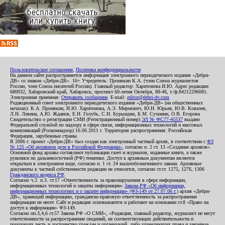
Пользовательское соглашение
,
Политика конфиденциальности
На данном сайте распространяется информация электронного периодического издания «Дебри-
ДВ» со знаком «Дебри-ДВ». 16+ Учредитель: Пронякин К.А. (член Союза журналистов
России, член Союза писателей России). Главный редактор: Харитонова И.Ю. Адрес редакции:
680032, Хабаровский край, Хабаровск, проспект 60-летия Октября, 88-46, т./ф.84212296081.
Электронная приемная:
Отправить сообщение
. E-mail:
editor@debri-dv.com
Редакционный совет электронного периодического издания «Дебри-ДВ» (на общественных
началах): К.А. Пронякин, И.Ю. Харитонова, А.Э. Мирмович, Ю.Н. Юрьев, Ю.В. Ковалев,
Л.Н. Левина, А.Ю. Жданов, Е.Н. Голубь, С.Н. Бурындин, Б.М. Сухинин, О.В. Егорова
Свидетельство о регистрации СМИ (Регистрационный номер)
ЭЛ № ФС77-45537
выдано
Федеральной службой по надзору в сфере связи, информационных технологий и массовых
коммуникаций (Роскомнадзор) 16.06.2011 г. Территория распространения: Российская
Федерация, зарубежные страны.
В 2006 г. проект «Дебри-ДВ» был создан как электронный частный архив, в соответствии с
ФЗ
№ 125 «Об архивном деле в Российской Федерации»
, согласно п. 2 ст. 13 «Создание архивов».
Основной фонд архива составляют публикации газет и журналов, изданные книги, а также
рукописи по дальневосточной (РФ) тематике. Доступ к архивным документам является
открытым в электронном виде, согласно п. 1 ст. 24 вышеобозначенного закона. Архивные
документы к частной собственности редакции не относятся, согласно ст.ст. 1275, 1276, 1306
Гражданского кодекса РФ
.
Согласно ч.2. п.3. ст.17 «Ответственность за правонарушения в сфере информации,
информационных технологий и защиты информации»
Закона РФ «Об информации,
информационных технологиях и о защите информации» (ФЗ-149 от 27.07.06 г.)
архив «Дебри-
ДВ», хранящий информацию, гражданско-правовую ответственность за распространение
информации не несет. Сайт и редакция основываются и работают на основании ст.8 «Право на
доступ к информации» ФЗ-149.
Согласно пп.3,4,6 ст.57 Закона РФ «О СМИ», «Редакция, главный редактор, журналист не несут
ответственности за распространение сведений, не соответствующих действительности и
порочащих честь и достоинство граждан и организаций, либо ущемляющих права и законные