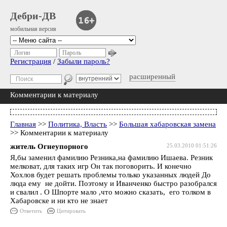
Дебри-ДВ
мобильная версия
Логин
Пароль
Регистрация
/
Забыли пароль?
расширенный
Комментарии к материалу
Главная
>>
Политика, Власть
>>
Большая хабаровская замена
>> Комментарии к материалу
житель Огнеупорного
25.03.2010 01:51:26
Я,бы заменил фамилию Резника,на фамилию Ишаева. Резник
мелковат, для таких игр Он так поговорить. И конечно
Хохлов будет решать проблемы только указанных людей До
люда ему не дойти. Поэтому и Иванченко быстро разобрался
и свалил . О Шпорте мало ,что можно сказать, его толком в
Хабаровске и ни кто не знает
Ответить
Цитировать