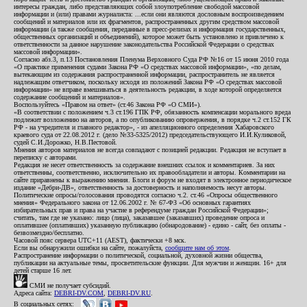
интересы граждан, либо представляющих собой злоупотребление свободой массовой
информации и (или) правами журналиста: ...если они являются дословным воспроизведением
сообщений и материалов или их фрагментов, распространенных другим средством массовой
информации (а также сообщения, переданные в пресс-релизах и информация государственных,
общественных организаций и объединений), которое может быть установлено и привлечено к
ответственности за данное нарушение законодательства Российской Федерации о средствах
массовой информации».
Согласно абз.3, п.13 Постановления Пленума Верховного Суда РФ №16 от 15 июня 2010 года
«О практике применения судами Закона РФ «О средствах массовой информации», «по делам,
вытекающим из содержания распространенной информации, распространитель не является
надлежащим ответчиком, поскольку исходя из положений Закона РФ «О средствах массовой
информации» не вправе вмешиваться в деятельность редакции, в ходе которой определяется
содержание сообщений и материалов».
Воспользуйтесь «Правом на ответ» (ст.46 Закона РФ «О СМИ»).
«В соответствии с положением ч.3 ст.196 ГПК РФ, обязанность компенсации морального вреда
подлежит возложению на авторов, а по опубликованию опровержения, в порядке ч.2 ст.152 ГК
РФ - на учредителя и главного редактор», - из апелляционного определения Хабаровского
краевого суда от 22.08.2012 г. (дело №33-5325/2012) председательствующего И.И.Куликовой,
судей С.И.Дорожко, Н.В.Пестовой.
Мнения авторов материалов не всегда совпадают с позицией редакции. Редакция не вступает в
переписку с авторами.
Редакция не несет ответственность за содержание внешних ссылок и комментариев. За них
ответственны, соответственно, исключительно их правообладатели и авторы. Комментарии на
сайте приравнены к выражению мнения. Блоги и форум не входят в электронное периодическое
издание «Дебри-ДВ», ответственность за достоверность и наполняемость несут авторы.
Политические опросы/голосования проводятся согласно ч.2. ст.46 «Опросы общественного
мнения» Федерального закона от 12.06.2002 г. № 67-ФЗ «Об основных гарантиях
избирательных прав и права на участие в референдуме граждан Российской Федерации»;
считать, там где не указано: лицо (лица), заказавшее (заказавших) проведение опроса и
оплатившее (оплативших) указанную публикацию (обнародование) - едино - сайт, без оплаты -
безвозмездно/бесплатно.
Часовой пояс сервера UTC+11 (AEST), фактически +8 мск.
Если вы обнаружили ошибки на сайте, пожалуйста,
сообщите нам об этом
.
Распространение информации о политической, социальной, духовной жизни общества,
публикации на актуальные темы, просветительские функции. Для мужчин и женщин. 16+ для
детей старше 16 лет.
СМИ не получает субсидий.
Адреса сайта:
DEBRI-DV.COM
,
DEBRI-DV.RU
.
В социальных сетях: