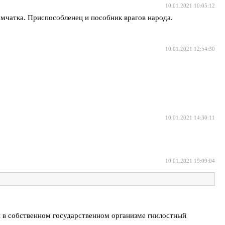
10.01.2021 10:05:12
амчатка. Приспособленец и пособник врагов народа.
10.01.2021 12:54:30
10.01.2021 14:30:11
10.01.2021 19:09:04
 в собственном государственном организме гнилостный