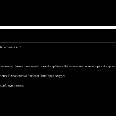
 Комсомольске?!
 явления, Неизвестная карта НижнеАмурЛага и Последние выставки автора в Амурске 
азетах Тихоокеанская Звезда и Наш Город Амурск
сий: задумаемся...