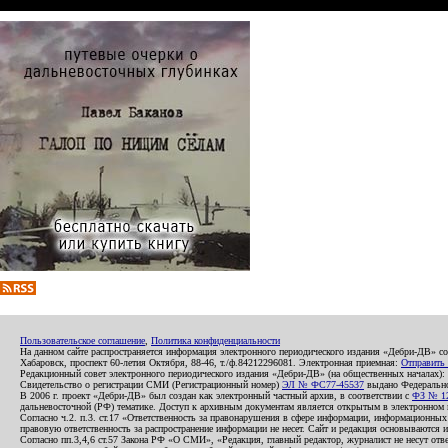
Пользовательское соглашение
,
Политика конфиденциальности
На данном сайте распространяется информация электронного периодического издания «Дебри-ДВ» с
Хабаровск, проспект 60-летия Октября, 88-46, т./ф.84212296081. Электронная приемная:
Отправить
Редакционный совет электронного периодического издания «Дебри-ДВ» (на общественных началах
Свидетельство о регистрации СМИ (Регистрационный номер)
ЭЛ № ФС77-45537
выдано Федеральной
В 2006 г. проект «Дебри-ДВ» был создан как электронный частный архив, в соответствии с
ФЗ № 12
дальневосточной (РФ) тематике. Доступ к архивным документам является открытым в электронном вид
Согласно ч.2. п.3. ст.17 «Ответственность за правонарушения в сфере информации, информационн
правовую ответственность за распространение информации не несет. Сайт и редакция основываются 
Согласно пп.3,4,6 ст.57 Закона РФ «О СМИ», «Редакция, главный редактор, журналист не несут отв