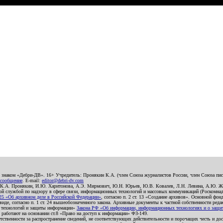
о знаком «Дебри-ДВ». 16+ Учредитель: Пронякин К.А. (член Союза журналистов России, член Союза писа
 сообщение
. E-mail:
editor@debri-dv.com
): К.А. Пронякин, И.Ю. Харитонова, А.Э. Мирмович, Ю.Н. Юрьев, Ю.В. Ковалев, Л.Н. Левина, А.Ю. Ж
 службой по надзору в сфере связи, информационных технологий и массовых коммуникаций (Роскомнадзо
5 «Об архивном деле в Российской Федерации»
, согласно п. 2 ст. 13 «Создание архивов». Основной фон
е, согласно п. 1 ст. 24 вышеобозначенного закона. Архивные документы к частной собственности редакци
ых технологий и защиты информации»
Закона РФ «Об информации, информационных технологиях и о защите
и работают на основании ст.8 «Право на доступ к информации» ФЗ-149.
етственности за распространение сведений, не соответствующих действительности и порочащих честь и д