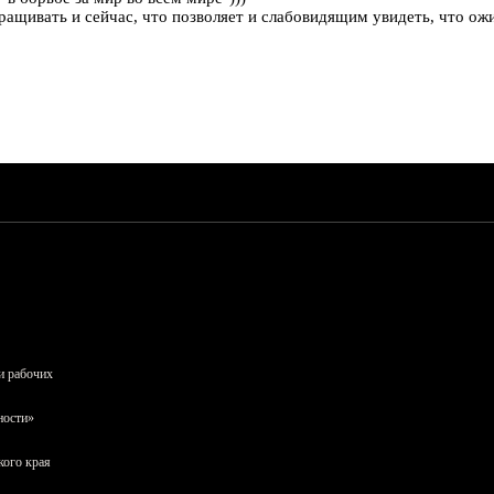
ращивать и сейчас, что позволяет и слабовидящим увидеть, что ож
и рабочих
ности»
кого края