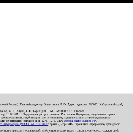
телей России). Главный редактор: Харитонова И.Ю. Адрес редакции: 680032, Хабаровский край,
данов, Е.Н. Голубь, С.Н. Бурындин, Б.М. Сухинин, О.В. Егорова
р) 16.06.2011 г. Территория распространения: Российская Федерация, зарубежные страны.
д архива составляют публикации газет и журналов, изданные книги, а также рукописи по
и не относятся, согласно ст.ст. 1275, 1276, 1306
Гражданского кодекса РФ
.
 информации» (ФЗ-149 от 27.07.06 г.)
архив «Дебри-ДВ», хранящий информацию, гражданско-
остоинство граждан и организаций, либо ущемляющих права и законные интересы граждан, либо