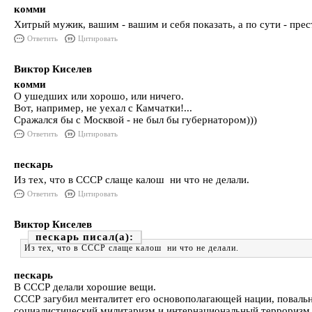
комми
Хитрый мужик, вашим - вашим и себя показать, а по сути - пре
Ответить
Цитировать
Виктор Киселев
комми
О ушедших или хорошо, или ничего.
Вот, например, не уехал с Камчатки!...
Сражался бы с Москвой - не был бы губернатором)))
Ответить
Цитировать
пескарь
Из тех, что в СССР слаще калош ни что не делали.
Ответить
Цитировать
Виктор Киселев
пескарь
Из тех, что в СССР слаще калош ни что не делали.
пескарь
В СССР делали хорошие вещи.
СССР загубил менталитет его основополагающей нации, поваль
социалистический милитаризм и интернациональный терроризм "