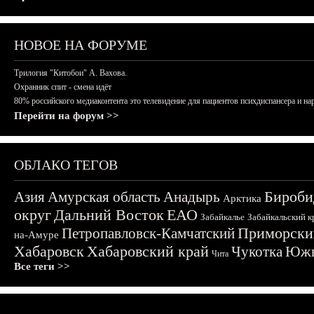
НОВОЕ НА ФОРУМЕ
Трилогия "Китобои" А. Вахова.
Охранник спит - смена идёт
80% российского медиаконтента это телевидение для пациентов психдиспансера и на
Перейти на форум >>
ОБЛАКО ТЕГОВ
Бироби
Азия
Амурская область
Анадырь
Арктика
округ
Дальний Восток
ЕАО
Забайкалье
Забайкальский к
Приморски
Петропавловск-Камчатский
на-Амуре
Хабаровск
Хабаровский край
Чукотка
Южн
Чита
Все теги >>