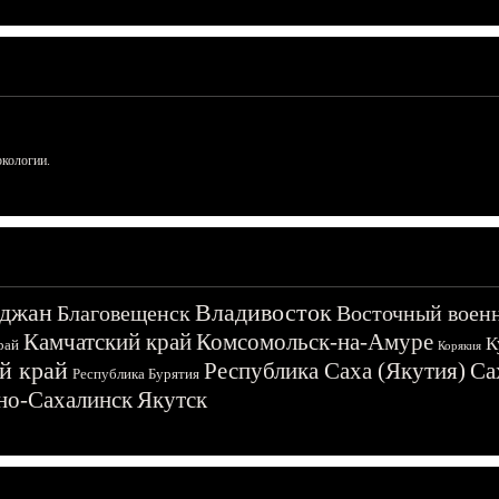
ркологии.
джан
Владивосток
Благовещенск
Восточный воен
Камчатский край
Комсомольск-на-Амуре
К
рай
Корякия
й край
Республика Саха (Якутия)
Са
Республика Бурятия
о-Сахалинск
Якутск