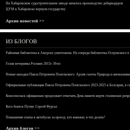
На Хабаровском судостроительном заводе началось производство дебаркадеров
ЦУМ в Хабаровске вернули государству
Архив новостей >>
ИЗ БЛОГОВ
Районная библиотека в Амурске уничтожена. На очереди библиотека Островского в
Голая вечеринка Роснано 2015г. Итог.
Новые находки Павла Петровича Попельского: Архив газеты Природа и аномальные
Официальные публикации Павла Петровича Попельского 2023-2025 в Болгарии, в г
Комсомольск официально продолжает отмечать День памяти жертв сталинских репрес
Кого боится Путин: Сергей Фургал
Повышение платы в автобусах за проезд: кто виноват, и что делать?
Архив блогов >>