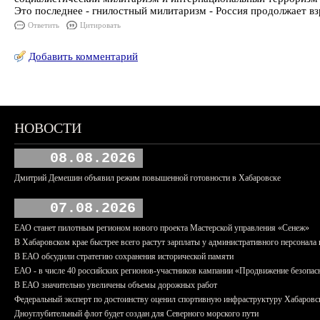
Это последнее - гнилостный милитаризм - Россия продолжает вз
Ответить
Цитировать
Добавить комментарий
НОВОСТИ
08.08.2026
Дмитрий Демешин объявил режим повышенной готовности в Хабаровске
07.08.2026
ЕАО станет пилотным регионом нового проекта Мастерской управления «Сенеж»
В Хабаровском крае быстрее всего растут зарплаты у административного персонала 
В ЕАО обсудили стратегию сохранения исторической памяти
ЕАО - в числе 40 российских регионов-участников кампании «Продвижение безопас
В ЕАО значительно увеличены объемы дорожных работ
Федеральный эксперт по достоинству оценил спортивную инфраструктуру Хабаровс
Дноуглубительный флот будет создан для Северного морского пути