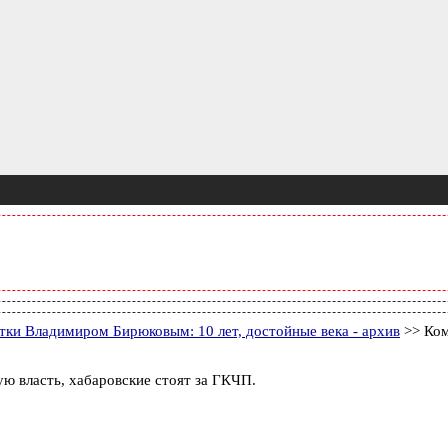
тки Владимиром Бирюковым: 10 лет, достойные века - архив
>> Ком
ую власть, хабаровские стоят за ГКЧП.