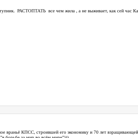
ступник. РАСТОПТАТЬ все чем жила , а не выживает, как сей час К
ное враньё КПСС, строившей его экономику и 70 лет взращивающей
в борьбе за мир во всём мире")))