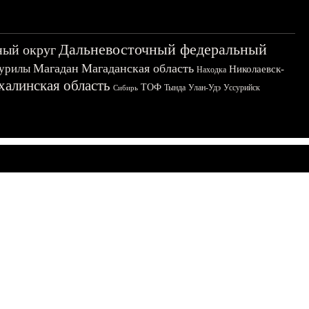
Дальневосточный федеральный
ный округ
Магадан
Магаданская область
урилы
Николаевск-
Находка
халинская область
ТОФ
Тында
Улан-Удэ
Уссурийск
Сибирь