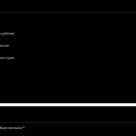
и рабочих
ности»
кого края
 Комсомольске?!