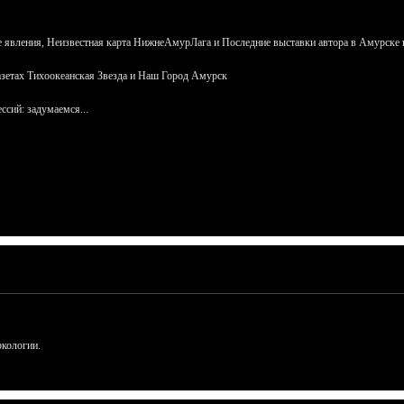
 явления, Неизвестная карта НижнеАмурЛага и Последние выставки автора в Амурске 
азетах Тихоокеанская Звезда и Наш Город Амурск
сий: задумаемся...
ркологии.