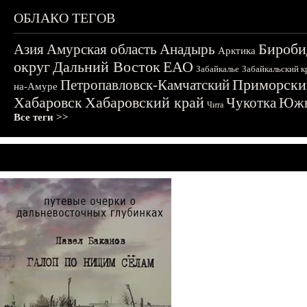
ОБЛАКО ТЕГОВ
Бироби
Азия
Амурская область
Анадырь
Арктика
округ
Дальний Восток
ЕАО
Забайкалье
Забайкальский к
Приморски
Петропавловск-Камчатский
на-Амуре
Хабаровск
Хабаровский край
Чукотка
Южн
Чита
Все теги >>