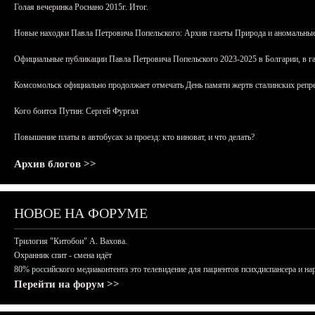
Голая вечеринка Роснано 2015г. Итог.
Новые находки Павла Петровича Попельского: Архив газеты Природа и аномальные
Официальные публикации Павла Петровича Попельского 2023-2025 в Болгарии, в г
Комсомольск официально продолжает отмечать День памяти жертв сталинских репрес
Кого боится Путин: Сергей Фургал
Повышение платы в автобусах за проезд: кто виноват, и что делать?
Архив блогов >>
НОВОЕ НА ФОРУМЕ
Трилогия "Китобои" А. Вахова.
Охранник спит - смена идёт
80% российского медиаконтента это телевидение для пациентов психдиспансера и на
Перейти на форум >>