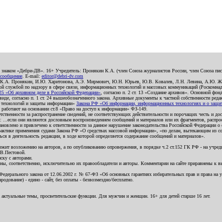
о знаком «Дебри-ДВ». 16+ Учредитель: Пронякин К.А. (член Союза журналистов России, член Союза писа
 сообщение
. E-mail:
editor@debri-dv.com
): К.А. Пронякин, И.Ю. Харитонова, А.Э. Мирмович, Ю.Н. Юрьев, Ю.В. Ковалев, Л.Н. Левина, А.Ю. Ж
 службой по надзору в сфере связи, информационных технологий и массовых коммуникаций (Роскомнадзо
5 «Об архивном деле в Российской Федерации»
, согласно п. 2 ст. 13 «Создание архивов». Основной фон
е, согласно п. 1 ст. 24 вышеобозначенного закона. Архивные документы к частной собственности редакци
ых технологий и защиты информации»
Закона РФ «Об информации, информационных технологиях и о защите
и работают на основании ст.8 «Право на доступ к информации» ФЗ-149.
етственности за распространение сведений, не соответствующих действительности и порочащих честь и д
 ...если они являются дословным воспроизведением сообщений и материалов или их фрагментов, распро
новлено и привлечено к ответственности за данное нарушение законодательства Российской Федерации о
актике применения судами Закона РФ «О средствах массовой информации», «по делам, вытекающим из со
ся в деятельность редакции, в ходе которой определяется содержание сообщений и материалов».
жит возложению на авторов, а по опубликованию опровержения, в порядке ч.2 ст.152 ГК РФ - на учредит
.В.Пестовой.
ску с авторами.
енны, соответственно, исключительно их правообладатели и авторы. Комментарии на сайте приравнены к
дерального закона от 12.06.2002 г. № 67-ФЗ «Об основных гарантиях избирательных прав и права на уча
дование) - едино - сайт, без оплаты - безвозмездно/бесплатно.
 актуальные темы, просветительские функции. Для мужчин и женщин. 16+ для детей старше 16 лет.