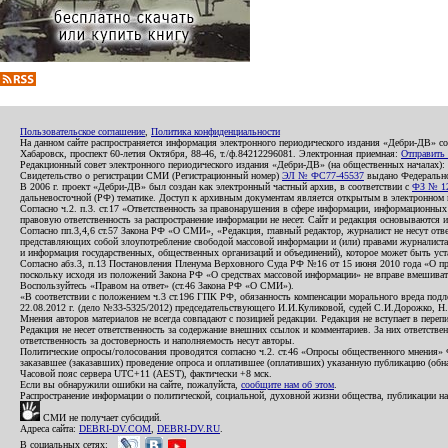
Пользовательское соглашение
,
Политика конфиденциальности
На данном сайте распространяется информация электронного периодического издания «Дебри-ДВ» с
Хабаровск, проспект 60-летия Октября, 88-46, т./ф.84212296081. Электронная приемная:
Отправить
Редакционный совет электронного периодического издания «Дебри-ДВ» (на общественных началах
Свидетельство о регистрации СМИ (Регистрационный номер)
ЭЛ № ФС77-45537
выдано Федеральной
В 2006 г. проект «Дебри-ДВ» был создан как электронный частный архив, в соответствии с
ФЗ № 12
дальневосточной (РФ) тематике. Доступ к архивным документам является открытым в электронном вид
Согласно ч.2. п.3. ст.17 «Ответственность за правонарушения в сфере информации, информационн
правовую ответственность за распространение информации не несет. Сайт и редакция основываются 
Согласно пп.3,4,6 ст.57 Закона РФ «О СМИ», «Редакция, главный редактор, журналист не несут отв
представляющих собой злоупотребление свободой массовой информации и (или) правами журналиста:
и информация государственных, общественных организаций и объединений), которое может быть уста
Согласно абз.3, п.13 Постановления Пленума Верховного Суда РФ №16 от 15 июня 2010 года «О пр
поскольку исходя из положений Закона РФ «О средствах массовой информации» не вправе вмешивать
Воспользуйтесь «Правом на ответ» (ст.46 Закона РФ «О СМИ»).
«В соответствии с положением ч.3 ст.196 ГПК РФ, обязанность компенсации морального вреда подле
22.08.2012 г. (дело №33-5325/2012) председательствующего И.И.Куликовой, судей С.И.Дорожко, Н
Мнения авторов материалов не всегда совпадают с позицией редакции. Редакция не вступает в перепи
Редакция не несет ответственность за содержание внешних ссылок и комментариев. За них ответств
ответственность за достоверность и наполняемость несут авторы.
Политические опросы/голосования проводятся согласно ч.2. ст.46 «Опросы общественного мнения» Фе
заказавшее (заказавших) проведение опроса и оплатившее (оплативших) указанную публикацию (обнаро
Часовой пояс сервера UTC+11 (AEST), фактически +8 мск.
Если вы обнаружили ошибки на сайте, пожалуйста,
сообщите нам об этом
.
Распространение информации о политической, социальной, духовной жизни общества, публикации на
СМИ не получает субсидий.
Адреса сайта:
DEBRI-DV.COM
,
DEBRI-DV.RU
.
В социальных сетях: