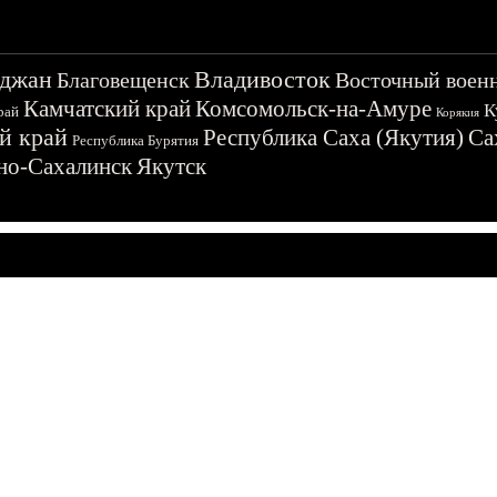
джан
Владивосток
Благовещенск
Восточный воен
Камчатский край
Комсомольск-на-Амуре
К
рай
Корякия
й край
Республика Саха (Якутия)
Са
Республика Бурятия
о-Сахалинск
Якутск