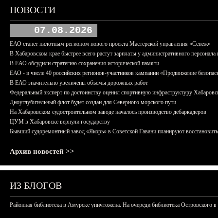
НОВОСТИ
07.08.2026
ЕАО станет пилотным регионом нового проекта Мастерской управления «Сенеж»
В Хабаровском крае быстрее всего растут зарплаты у административного персонала 
В ЕАО обсудили стратегию сохранения исторической памяти
ЕАО - в числе 40 российских регионов-участников кампании «Продвижение безопас
В ЕАО значительно увеличены объемы дорожных работ
Федеральный эксперт по достоинству оценил спортивную инфраструктуру Хабаровс
Дноуглубительный флот будет создан для Северного морского пути
На Хабаровском судостроительном заводе началось производство дебаркадеров
ЦУМ в Хабаровске вернули государству
Бывший судоремонтный завод «Якорь» в Советской Гавани планируют восстановить
Архив новостей >>
ИЗ БЛОГОВ
Районная библиотека в Амурске уничтожена. На очереди библиотека Островского в