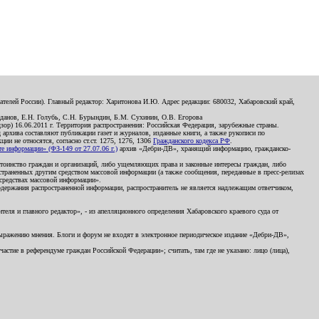
телей России). Главный редактор: Харитонова И.Ю. Адрес редакции: 680032, Хабаровский край,
данов, Е.Н. Голубь, С.Н. Бурындин, Б.М. Сухинин, О.В. Егорова
р) 16.06.2011 г. Территория распространения: Российская Федерация, зарубежные страны.
д архива составляют публикации газет и журналов, изданные книги, а также рукописи по
и не относятся, согласно ст.ст. 1275, 1276, 1306
Гражданского кодекса РФ
.
 информации» (ФЗ-149 от 27.07.06 г.)
архив «Дебри-ДВ», хранящий информацию, гражданско-
остоинство граждан и организаций, либо ущемляющих права и законные интересы граждан, либо
страненных другим средством массовой информации (а также сообщения, переданные в пресс-релизах
 средствах массовой информации».
держания распространенной информации, распространитель не является надлежащим ответчиком,
еля и главного редактор», - из апелляционного определения Хабаровского краевого суда от
 выражению мнения. Блоги и форум не входят в электронное периодическое издание «Дебри-ДВ»,
стие в референдуме граждан Российской Федерации»; считать, там где не указано: лицо (лица),