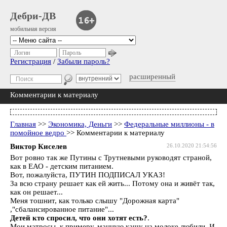
Дебри-ДВ
мобильная версия
Логин
Пароль
Регистрация
/
Забыли пароль?
расширенный
Комментарии к материалу
Главная
>>
Экономика, Деньги
>>
Федеральные миллионы - в
помойное ведро
>> Комментарии к материалу
Виктор Киселев
26.10.2020 21:54:56
Вот ровно так же Путины с Трутневыми руководят страной,
как в ЕАО - детским питанием.
Вот, пожалуйста, ПУТИН ПОДПИСАЛ УКАЗ!
За всю страну решает как ей жить... Потому она и живёт так,
как он решает...
Меня тошнит, как только слышу "Дорожная карта"
,"сбалансированное питание"...
Детей кто спросил, что они хотят есть?
.
Мои матросы, к примеру, манную кашу на молоке любили. И