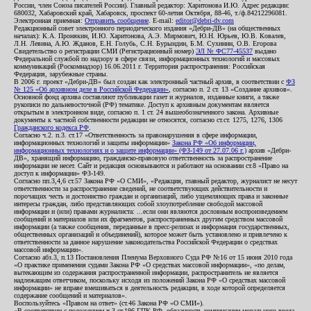
России, член Союза писателей России). Главный редактор: Харитонова И.Ю. Адрес редакции:
680032, Хабаровский край, Хабаровск, проспект 60-летия Октября, 88-46, т./ф.84212296081.
Электронная приемная:
Отправить сообщение
. E-mail:
editor@debri-dv.com
Редакционный совет электронного периодического издания «Дебри-ДВ» (на общественных
началах): К.А. Пронякин, И.Ю. Харитонова, А.Э. Мирмович, Ю.Н. Юрьев, Ю.В. Ковалев,
Л.Н. Левина, А.Ю. Жданов, Е.Н. Голубь, С.Н. Бурындин, Б.М. Сухинин, О.В. Егорова
Свидетельство о регистрации СМИ (Регистрационный номер)
ЭЛ № ФС77-45537
выдано
Федеральной службой по надзору в сфере связи, информационных технологий и массовых
коммуникаций (Роскомнадзор) 16.06.2011 г. Территория распространения: Российская
Федерация, зарубежные страны.
В 2006 г. проект «Дебри-ДВ» был создан как электронный частный архив, в соответствии с
ФЗ
№ 125 «Об архивном деле в Российской Федерации»
, согласно п. 2 ст. 13 «Создание архивов».
Основной фонд архива составляют публикации газет и журналов, изданные книги, а также
рукописи по дальневосточной (РФ) тематике. Доступ к архивным документам является
открытым в электронном виде, согласно п. 1 ст. 24 вышеобозначенного закона. Архивные
документы к частной собственности редакции не относятся, согласно ст.ст. 1275, 1276, 1306
Гражданского кодекса РФ
.
Согласно ч.2. п.3. ст.17 «Ответственность за правонарушения в сфере информации,
информационных технологий и защиты информации»
Закона РФ «Об информации,
информационных технологиях и о защите информации» (ФЗ-149 от 27.07.06 г.)
архив «Дебри-
ДВ», хранящий информацию, гражданско-правовую ответственность за распространение
информации не несет. Сайт и редакция основываются и работают на основании ст.8 «Право на
доступ к информации» ФЗ-149.
Согласно пп.3,4,6 ст.57 Закона РФ «О СМИ», «Редакция, главный редактор, журналист не несут
ответственности за распространение сведений, не соответствующих действительности и
порочащих честь и достоинство граждан и организаций, либо ущемляющих права и законные
интересы граждан, либо представляющих собой злоупотребление свободой массовой
информации и (или) правами журналиста: ...если они являются дословным воспроизведением
сообщений и материалов или их фрагментов, распространенных другим средством массовой
информации (а также сообщения, переданные в пресс-релизах и информация государственных,
общественных организаций и объединений), которое может быть установлено и привлечено к
ответственности за данное нарушение законодательства Российской Федерации о средствах
массовой информации».
Согласно абз.3, п.13 Постановления Пленума Верховного Суда РФ №16 от 15 июня 2010 года
«О практике применения судами Закона РФ «О средствах массовой информации», «по делам,
вытекающим из содержания распространенной информации, распространитель не является
надлежащим ответчиком, поскольку исходя из положений Закона РФ «О средствах массовой
информации» не вправе вмешиваться в деятельность редакции, в ходе которой определяется
содержание сообщений и материалов».
Воспользуйтесь «Правом на ответ» (ст.46 Закона РФ «О СМИ»).
«В соответствии с положением ч.3 ст.196 ГПК РФ, обязанность компенсации морального вреда