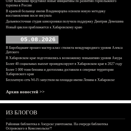
Олег Кожемяко представил новые инициативы по развитию горнолыжного
туризма в России
В краевой больнице имени Владимирцева освоили новую методику
восстановления после инсульта
Дальневосточная студия кинохроники получила поддержку Дмитрия Демешина
Новый циклон приближается к Хабаровскому краю
05.08.2026
В Биробиджане прошел мастер-класс стилиста международного уровня Алекса
Датского
В Хабаровском крае подготовились к возможному повышению уровня Амура
Более 40 социальных выплат проиндексируют в Хабаровском крае в 2027 году
Более 1 000 тонн бензина и дизтоплива доставили в северные территории
Хабаровского края
Бесплатную сеть Wi-Fi запустили на площади имени Ленина в Хабаровске
Архив новостей >>
ИЗ БЛОГОВ
Районная библиотека в Амурске уничтожена. На очереди библиотека
Островского в Комсомольске?!