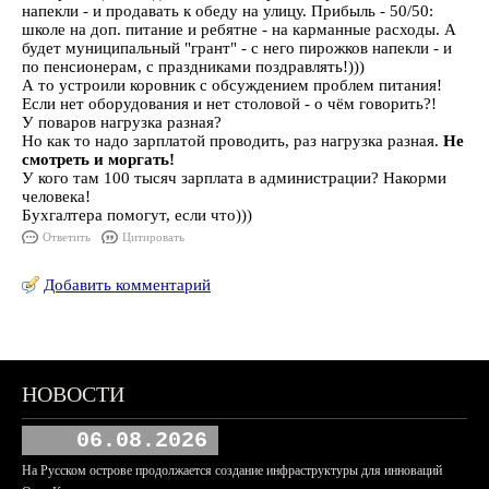
напекли - и продавать к обеду на улицу. Прибыль - 50/50:
школе на доп. питание и ребятне - на карманные расходы. А
будет муниципальный "грант" - с него пирожков напекли - и
по пенсионерам, с праздниками поздравлять!)))
А то устроили коровник с обсуждением проблем питания!
Если нет оборудования и нет столовой - о чём говорить?!
У поваров нагрузка разная?
Но как то надо зарплатой проводить, раз нагрузка разная.
Не
смотреть и моргать!
У кого там 100 тысяч зарплата в администрации? Накорми
человека!
Бухгалтера помогут, если что)))
Ответить
Цитировать
Добавить комментарий
НОВОСТИ
06.08.2026
На Русском острове продолжается создание инфраструктуры для инноваций