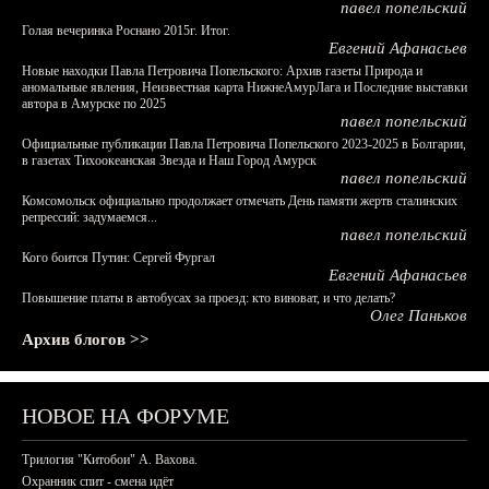
павел попельский
Голая вечеринка Роснано 2015г. Итог.
Евгений Афанасьев
Новые находки Павла Петровича Попельского: Архив газеты Природа и
аномальные явления, Неизвестная карта НижнеАмурЛага и Последние выставки
автора в Амурске по 2025
павел попельский
Официальные публикации Павла Петровича Попельского 2023-2025 в Болгарии,
в газетах Тихоокеанская Звезда и Наш Город Амурск
павел попельский
Комсомольск официально продолжает отмечать День памяти жертв сталинских
репрессий: задумаемся...
павел попельский
Кого боится Путин: Сергей Фургал
Евгений Афанасьев
Повышение платы в автобусах за проезд: кто виноват, и что делать?
Олег Паньков
Архив блогов >>
НОВОЕ НА ФОРУМЕ
Трилогия "Китобои" А. Вахова.
Охранник спит - смена идёт