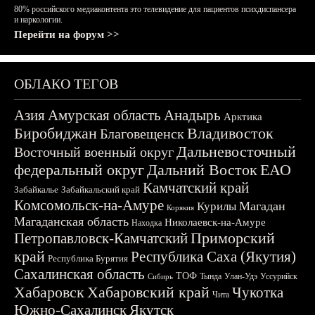
80% российского медиаконтента это телевидение для пациентов психдиспансера
и наркологии.
Перейти на форум >>
ОБЛАКО ТЕГОВ
Азия
Амурская область
Анадырь
Арктика
Биробиджан
Владивосток
Благовещенск
Дальневосточный
Восточный военный округ
федеральный округ
Дальний Восток
ЕАО
Камчатский край
Забайкалье
Забайкальский край
Комсомольск-на-Амуре
Магадан
Курилы
Корякия
Магаданская область
Николаевск-на-Амуре
Находка
Приморский
Петропавловск-Камчатский
край
Республика Саха (Якутия)
Республика Бурятия
Сахалинская область
ТОФ
Тында
Улан-Удэ
Уссурийск
Сибирь
Хабаровск
Хабаровский край
Чукотка
Чита
Южно-Сахалинск
Якутск