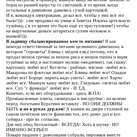
борщ из ранней капусты со сметаной, в то время, когда
остальные в дивизионе давились сухой картошкой.
И я, командуя электриками, делал всё, чтобы у них всё это
было!)))- сам продавал на улице в Заветах Ильича артельную
тушёнку, ( в то время это было ещё то преступление!) чтобы
на вырученные деньги затариться сухим молоком и
манкой!)))
В задницу сбалансированное кем то питание!
Я как
некогда ответственный за питание целинного дивизиона, в
котором "сорокоты" блины с мёдом ели,( потому, что я
продал мешок гречки за мешок риса и мешок пшена и ящик
тушёнки за мёд и настоящее молоко ежедневно), так скажу:
картошку любят все! Котлеты - рыбные, мясные -любят все.
Макароны по флотски любят все! Блины любят все! Оладьи
любят все! Борщи -варить надо уметь!- любят все! Харчо
любят все. Манную кашу любят все. Глазунью- омлеты любят
все. Суп "с фрикадо" любят все - И Т,Д,
Конечно, если нет оборудования - здесь Ж.ПА!
Промышленные плиты, сковороды и мясорубки - на колени
перед богатыми Буратино встаньте - НО ОНИ ДОЛЖНЫ
БЫТЬ
и не в руках дур.ков!
А взамен на двери столовой на
самом почётном месте фамилии тех, кто денег дал и кто
собирал - при их согласии.
Для них обед бесплатный - ВСЕГДА! Хоть в шутку- НО
ИМЕННО ВСЕРЬЁЗ!
Повара пацанов с девчонками собрали, пирожков вместе