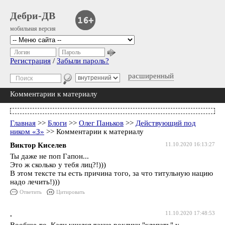
Дебри-ДВ
мобильная версия
Логин
Пароль
Регистрация
/
Забыли пароль?
расширенный
Комментарии к материалу
Главная
>>
Блоги
>>
Олег Паньков
>>
Действующий под
ником «З»
>> Комментарии к материалу
Виктор Киселев
11.10.2020 16:13:27
Ты даже не поп Гапон...
Это ж сколько у тебя лиц?!)))
В этом тексте ты есть причина того, за что титульную нацию
надо лечить!)))
Ответить
Цитировать
.
11.10.2020 17:48:53