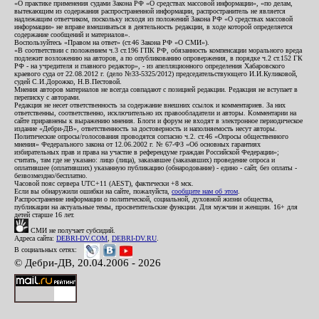
«О практике применения судами Закона РФ «О средствах массовой информации», «по делам,
вытекающим из содержания распространенной информации, распространитель не является
надлежащим ответчиком, поскольку исходя из положений Закона РФ «О средствах массовой
информации» не вправе вмешиваться в деятельность редакции, в ходе которой определяется
содержание сообщений и материалов».
Воспользуйтесь «Правом на ответ» (ст.46 Закона РФ «О СМИ»).
«В соответствии с положением ч.3 ст.196 ГПК РФ, обязанность компенсации морального вреда
подлежит возложению на авторов, а по опубликованию опровержения, в порядке ч.2 ст.152 ГК
РФ - на учредителя и главного редактор», - из апелляционного определения Хабаровского
краевого суда от 22.08.2012 г. (дело №33-5325/2012) председательствующего И.И.Куликовой,
судей С.И.Дорожко, Н.В.Пестовой.
Мнения авторов материалов не всегда совпадают с позицией редакции. Редакция не вступает в
переписку с авторами.
Редакция не несет ответственность за содержание внешних ссылок и комментариев. За них
ответственны, соответственно, исключительно их правообладатели и авторы. Комментарии на
сайте приравнены к выражению мнения. Блоги и форум не входят в электронное периодическое
издание «Дебри-ДВ», ответственность за достоверность и наполняемость несут авторы.
Политические опросы/голосования проводятся согласно ч.2. ст.46 «Опросы общественного
мнения» Федерального закона от 12.06.2002 г. № 67-ФЗ «Об основных гарантиях
избирательных прав и права на участие в референдуме граждан Российской Федерации»;
считать, там где не указано: лицо (лица), заказавшее (заказавших) проведение опроса и
оплатившее (оплативших) указанную публикацию (обнародование) - едино - сайт, без оплаты -
безвозмездно/бесплатно.
Часовой пояс сервера UTC+11 (AEST), фактически +8 мск.
Если вы обнаружили ошибки на сайте, пожалуйста,
сообщите нам об этом
.
Распространение информации о политической, социальной, духовной жизни общества,
публикации на актуальные темы, просветительские функции. Для мужчин и женщин. 16+ для
детей старше 16 лет.
СМИ не получает субсидий.
Адреса сайта:
DEBRI-DV.COM
,
DEBRI-DV.RU
.
В социальных сетях:
© Дебри-ДВ, 20.04.2006 - 2026