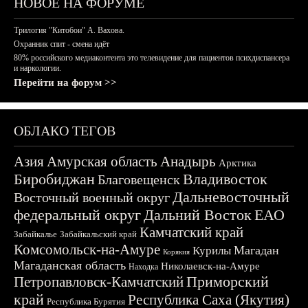
НОВОЕ НА ФОРУМЕ
Трилогия "Китобои" А. Вахова.
Охранник спит - смена идёт
80% российского медиаконтента это телевидение для пациентов психдиспансера
и наркологии.
Перейти на форум >>
ОБЛАКО ТЕГОВ
Азия
Амурская область
Анадырь
Арктика
Биробиджан
Владивосток
Благовещенск
Дальневосточный
Восточный военный округ
федеральный округ
Дальний Восток
ЕАО
Камчатский край
Забайкалье
Забайкальский край
Комсомольск-на-Амуре
Магадан
Курилы
Корякия
Магаданская область
Николаевск-на-Амуре
Находка
Приморский
Петропавловск-Камчатский
край
Республика Саха (Якутия)
Республика Бурятия