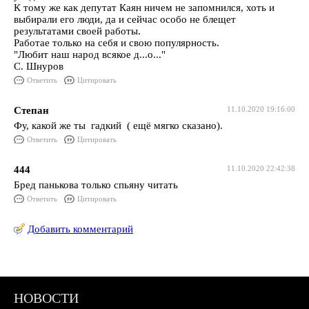
К тому же как депутат Каян ничем не запомнился, хоть и
выбирали его люди, да и сейчас особо не блещет
результатами своей работы.
Работае только на себя и свою популярность.
"Любит наш народ всякое д...о..."
С. Шнуров
Ответить
Цитировать
Степан
11.10.2020 19:16:00
Фу, какой же ты гадкий ( ещё мягко сказано).
Ответить
Цитировать
444
11.10.2020 22:42:38
Бред панькова только спьяну читать
Ответить
Цитировать
Добавить комментарий
НОВОСТИ