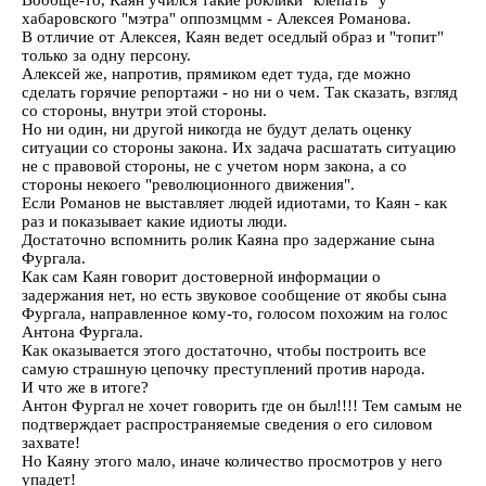
Вообще-то, Каян учился такие роклики "клепать" у
хабаровского "мэтра" оппозмцмм - Алексея Романова.
В отличие от Алексея, Каян ведет оседлый образ и "топит"
только за одну персону.
Алексей же, напротив, прямиком едет туда, где можно
сделать горячие репортажи - но ни о чем. Так сказать, взгляд
со стороны, внутри этой стороны.
Но ни один, ни другой никогда не будут делать оценку
ситуации со стороны закона. Их задача расшатать ситуацию
не с правовой стороны, не с учетом норм закона, а со
стороны некоего "революционного движения".
Если Романов не выставляет людей идиотами, то Каян - как
раз и показывает какие идиоты люди.
Достаточно вспомнить ролик Каяна про задержание сына
Фургала.
Как сам Каян говорит достоверной информации о
задержания нет, но есть звуковое сообщение от якобы сына
Фургала, направленное кому-то, голосом похожим на голос
Антона Фургала.
Как оказывается этого достаточно, чтобы построить все
самую страшную цепочку преступлений против народа.
И что же в итоге?
Антон Фургал не хочет говорить где он был!!!! Тем самым не
подтверждает распространяемые сведения о его силовом
захвате!
Но Каяну этого мало, иначе количество просмотров у него
упадет!