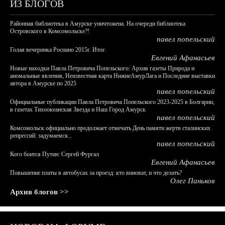
ИЗ БЛОГОВ
Районная библиотека в Амурске уничтожена. На очереди библиотека
Островского в Комсомольске?!
павел попельский
Голая вечеринка Роснано 2015г. Итог.
Евгений Афанасьев
Новые находки Павла Петровича Попельского: Архив газеты Природа и
аномальные явления, Неизвестная карта НижнеАмурЛага и Последние выставки
автора в Амурске по 2025
павел попельский
Официальные публикации Павла Петровича Попельского 2023-2025 в Болгарии,
в газетах Тихоокеанская Звезда и Наш Город Амурск
павел попельский
Комсомольск официально продолжает отмечать День памяти жертв сталинских
репрессий: задумаемся...
павел попельский
Кого боится Путин: Сергей Фургал
Евгений Афанасьев
Повышение платы в автобусах за проезд: кто виноват, и что делать?
Олег Паньков
Архив блогов >>