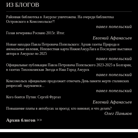
ИЗ БЛОГОВ
Районная библиотека в Амурске уничтожена. На очереди библиотека
Островского в Комсомольске?!
павел попельский
Голая вечеринка Роснано 2015г. Итог.
Евгений Афанасьев
Новые находки Павла Петровича Попельского: Архив газеты Природа и
аномальные явления, Неизвестная карта НижнеАмурЛага и Последние выставки
автора в Амурске по 2025
павел попельский
Официальные публикации Павла Петровича Попельского 2023-2025 в Болгарии,
в газетах Тихоокеанская Звезда и Наш Город Амурск
павел попельский
Комсомольск официально продолжает отмечать День памяти жертв сталинских
репрессий: задумаемся...
павел попельский
Кого боится Путин: Сергей Фургал
Евгений Афанасьев
Повышение платы в автобусах за проезд: кто виноват, и что делать?
Олег Паньков
Архив блогов >>