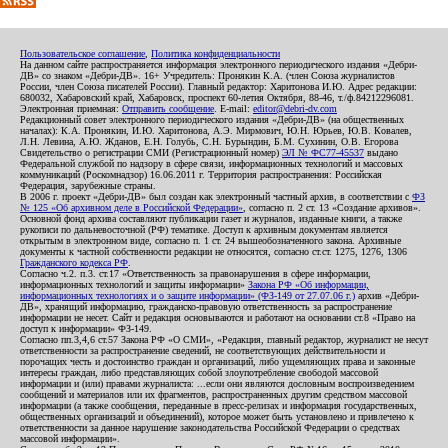
Пользовательское соглашение
,
Политика конфиденциальности
На данном сайте распространяется информация электронного периодического издания «Дебри-
ДВ» со знаком «Дебри-ДВ». 16+ Учредитель: Пронякин К.А. (член Союза журналистов
России, член Союза писателей России). Главный редактор: Харитонова И.Ю. Адрес редакции:
680032, Хабаровский край, Хабаровск, проспект 60-летия Октября, 88-46, т./ф.84212296081.
Электронная приемная:
Отправить сообщение
. E-mail:
editor@debri-dv.com
Редакционный совет электронного периодического издания «Дебри-ДВ» (на общественных
началах): К.А. Пронякин, И.Ю. Харитонова, А.Э. Мирмович, Ю.Н. Юрьев, Ю.В. Ковалев,
Л.Н. Левина, А.Ю. Жданов, Е.Н. Голубь, С.Н. Бурындин, Б.М. Сухинин, О.В. Егорова
Свидетельство о регистрации СМИ (Регистрационный номер)
ЭЛ № ФС77-45537
выдано
Федеральной службой по надзору в сфере связи, информационных технологий и массовых
коммуникаций (Роскомнадзор) 16.06.2011 г. Территория распространения: Российская
Федерация, зарубежные страны.
В 2006 г. проект «Дебри-ДВ» был создан как электронный частный архив, в соответствии с
ФЗ
№ 125 «Об архивном деле в Российской Федерации»
, согласно п. 2 ст. 13 «Создание архивов».
Основной фонд архива составляют публикации газет и журналов, изданные книги, а также
рукописи по дальневосточной (РФ) тематике. Доступ к архивным документам является
открытым в электронном виде, согласно п. 1 ст. 24 вышеобозначенного закона. Архивные
документы к частной собственности редакции не относятся, согласно ст.ст. 1275, 1276, 1306
Гражданского кодекса РФ
.
Согласно ч.2. п.3. ст.17 «Ответственность за правонарушения в сфере информации,
информационных технологий и защиты информации»
Закона РФ «Об информации,
информационных технологиях и о защите информации» (ФЗ-149 от 27.07.06 г.)
архив «Дебри-
ДВ», хранящий информацию, гражданско-правовую ответственность за распространение
информации не несет. Сайт и редакция основываются и работают на основании ст.8 «Право на
доступ к информации» ФЗ-149.
Согласно пп.3,4,6 ст.57 Закона РФ «О СМИ», «Редакция, главный редактор, журналист не несут
ответственности за распространение сведений, не соответствующих действительности и
порочащих честь и достоинство граждан и организаций, либо ущемляющих права и законные
интересы граждан, либо представляющих собой злоупотребление свободой массовой
информации и (или) правами журналиста: ...если они являются дословным воспроизведением
сообщений и материалов или их фрагментов, распространенных другим средством массовой
информации (а также сообщения, переданные в пресс-релизах и информация государственных,
общественных организаций и объединений), которое может быть установлено и привлечено к
ответственности за данное нарушение законодательства Российской Федерации о средствах
массовой информации».