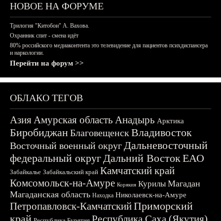
НОВОЕ НА ФОРУМЕ
Трилогия "Китобои" А. Вахова.
Охранник спит - смена идёт
80% российского медиаконтента это телевидение для пациентов психдиспансера
и наркологии.
Перейти на форум >>
ОБЛАКО ТЕГОВ
Азия
Амурская область
Анадырь
Арктика
Биробиджан
Владивосток
Благовещенск
Дальневосточный
Восточный военный округ
федеральный округ
Дальний Восток
ЕАО
Камчатский край
Забайкалье
Забайкальский край
Комсомольск-на-Амуре
Магадан
Курилы
Корякия
Магаданская область
Николаевск-на-Амуре
Находка
Приморский
Петропавловск-Камчатский
край
Республика Саха (Якутия)
Республика Бурятия