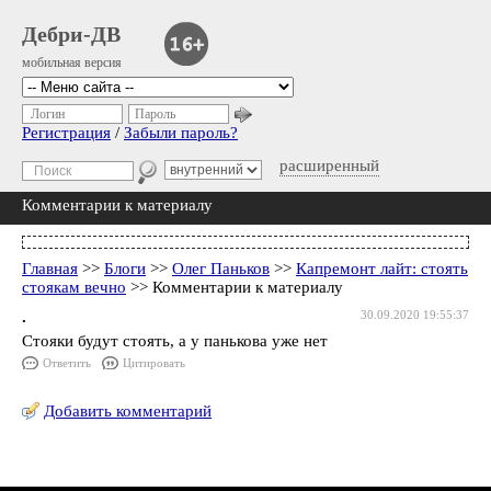
Дебри-ДВ
мобильная версия
Логин
Пароль
Регистрация
/
Забыли пароль?
расширенный
Комментарии к материалу
Главная
>>
Блоги
>>
Олег Паньков
>>
Капремонт лайт: стоять
стоякам вечно
>> Комментарии к материалу
.
30.09.2020 19:55:37
Стояки будут стоять, а у панькова уже нет
Ответить
Цитировать
Добавить комментарий