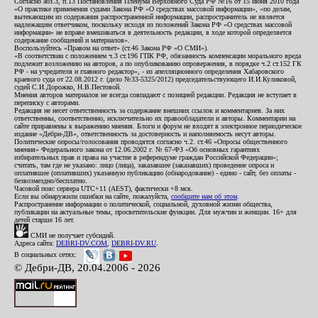
Согласно абз.3, п.13 Постановления Пленума Верховного Суда РФ №16 от 15 июня 2010 года
«О практике применения судами Закона РФ «О средствах массовой информации», «по делам,
вытекающим из содержания распространенной информации, распространитель не является
надлежащим ответчиком, поскольку исходя из положений Закона РФ «О средствах массовой
информации» не вправе вмешиваться в деятельность редакции, в ходе которой определяется
содержание сообщений и материалов».
Воспользуйтесь «Правом на ответ» (ст.46 Закона РФ «О СМИ»).
«В соответствии с положением ч.3 ст.196 ГПК РФ, обязанность компенсации морального вреда
подлежит возложению на авторов, а по опубликованию опровержения, в порядке ч.2 ст.152 ГК
РФ - на учредителя и главного редактор», - из апелляционного определения Хабаровского
краевого суда от 22.08.2012 г. (дело №33-5325/2012) председательствующего И.И.Куликовой,
судей С.И.Дорожко, Н.В.Пестовой.
Мнения авторов материалов не всегда совпадают с позицией редакции. Редакция не вступает в
переписку с авторами.
Редакция не несет ответственность за содержание внешних ссылок и комментариев. За них
ответственны, соответственно, исключительно их правообладатели и авторы. Комментарии на
сайте приравнены к выражению мнения. Блоги и форум не входят в электронное периодическое
издание «Дебри-ДВ», ответственность за достоверность и наполняемость несут авторы.
Политические опросы/голосования проводятся согласно ч.2. ст.46 «Опросы общественного
мнения» Федерального закона от 12.06.2002 г. № 67-ФЗ «Об основных гарантиях
избирательных прав и права на участие в референдуме граждан Российской Федерации»;
считать, там где не указано: лицо (лица), заказавшее (заказавших) проведение опроса и
оплатившее (оплативших) указанную публикацию (обнародование) - едино - сайт, без оплаты -
безвозмездно/бесплатно.
Часовой пояс сервера UTC+11 (AEST), фактически +8 мск.
Если вы обнаружили ошибки на сайте, пожалуйста,
сообщите нам об этом
.
Распространение информации о политической, социальной, духовной жизни общества,
публикации на актуальные темы, просветительские функции. Для мужчин и женщин. 16+ для
детей старше 16 лет.
СМИ не получает субсидий.
Адреса сайта:
DEBRI-DV.COM
,
DEBRI-DV.RU
.
В социальных сетях:
© Дебри-ДВ, 20.04.2006 - 2026