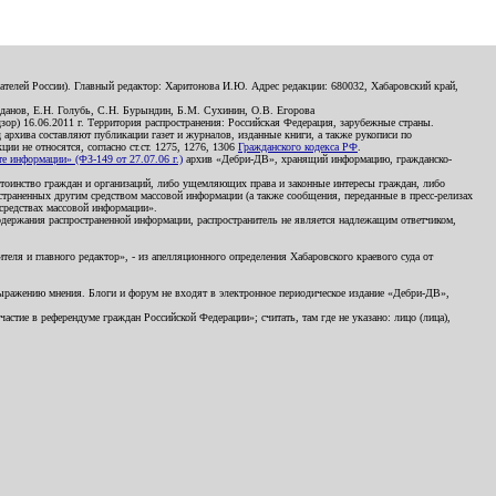
телей России). Главный редактор: Харитонова И.Ю. Адрес редакции: 680032, Хабаровский край,
данов, Е.Н. Голубь, С.Н. Бурындин, Б.М. Сухинин, О.В. Егорова
р) 16.06.2011 г. Территория распространения: Российская Федерация, зарубежные страны.
д архива составляют публикации газет и журналов, изданные книги, а также рукописи по
и не относятся, согласно ст.ст. 1275, 1276, 1306
Гражданского кодекса РФ
.
 информации» (ФЗ-149 от 27.07.06 г.)
архив «Дебри-ДВ», хранящий информацию, гражданско-
остоинство граждан и организаций, либо ущемляющих права и законные интересы граждан, либо
страненных другим средством массовой информации (а также сообщения, переданные в пресс-релизах
 средствах массовой информации».
держания распространенной информации, распространитель не является надлежащим ответчиком,
еля и главного редактор», - из апелляционного определения Хабаровского краевого суда от
 выражению мнения. Блоги и форум не входят в электронное периодическое издание «Дебри-ДВ»,
стие в референдуме граждан Российской Федерации»; считать, там где не указано: лицо (лица),