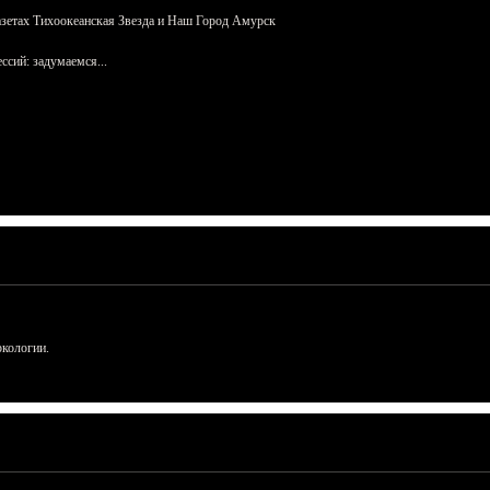
азетах Тихоокеанская Звезда и Наш Город Амурск
сий: задумаемся...
ркологии.