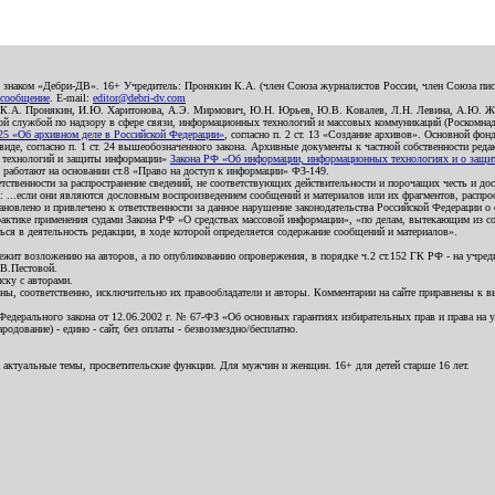
о знаком «Дебри-ДВ». 16+ Учредитель: Пронякин К.А. (член Союза журналистов России, член Союза писа
 сообщение
. E-mail:
editor@debri-dv.com
): К.А. Пронякин, И.Ю. Харитонова, А.Э. Мирмович, Ю.Н. Юрьев, Ю.В. Ковалев, Л.Н. Левина, А.Ю. Ж
 службой по надзору в сфере связи, информационных технологий и массовых коммуникаций (Роскомнадзо
5 «Об архивном деле в Российской Федерации»
, согласно п. 2 ст. 13 «Создание архивов». Основной фон
е, согласно п. 1 ст. 24 вышеобозначенного закона. Архивные документы к частной собственности редакци
ых технологий и защиты информации»
Закона РФ «Об информации, информационных технологиях и о защите
и работают на основании ст.8 «Право на доступ к информации» ФЗ-149.
етственности за распространение сведений, не соответствующих действительности и порочащих честь и д
 ...если они являются дословным воспроизведением сообщений и материалов или их фрагментов, распро
новлено и привлечено к ответственности за данное нарушение законодательства Российской Федерации о
актике применения судами Закона РФ «О средствах массовой информации», «по делам, вытекающим из со
ся в деятельность редакции, в ходе которой определяется содержание сообщений и материалов».
жит возложению на авторов, а по опубликованию опровержения, в порядке ч.2 ст.152 ГК РФ - на учредит
.В.Пестовой.
ску с авторами.
енны, соответственно, исключительно их правообладатели и авторы. Комментарии на сайте приравнены к
дерального закона от 12.06.2002 г. № 67-ФЗ «Об основных гарантиях избирательных прав и права на уча
дование) - едино - сайт, без оплаты - безвозмездно/бесплатно.
 актуальные темы, просветительские функции. Для мужчин и женщин. 16+ для детей старше 16 лет.