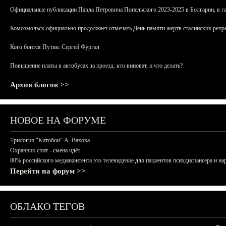
Официальные публикации Павла Петровича Попельского 2023-2025 в Болгарии, в г
Комсомольск официально продолжает отмечать День памяти жертв сталинских репрес
Кого боится Путин: Сергей Фургал
Повышение платы в автобусах за проезд: кто виноват, и что делать?
Архив блогов >>
НОВОЕ НА ФОРУМЕ
Трилогия "Китобои" А. Вахова.
Охранник спит - смена идёт
80% российского медиаконтента это телевидение для пациентов психдиспансера и на
Перейти на форум >>
ОБЛАКО ТЕГОВ