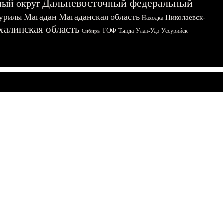
Дальневосточный федеральный
ный округ
Магадан
Магаданская область
урилы
Николаевск-
Находка
халинская область
ТОФ
Тында
Улан-Удэ
Уссурийск
Сибирь