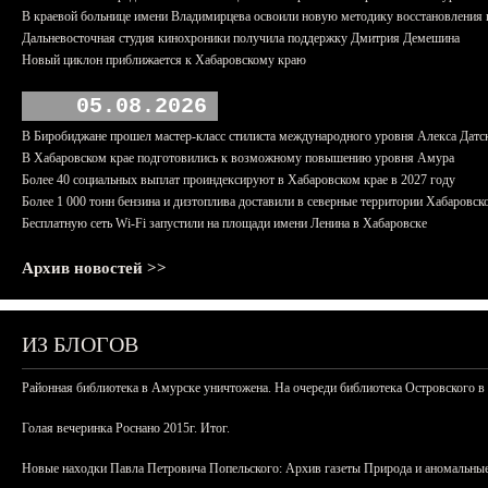
В краевой больнице имени Владимирцева освоили новую методику восстановления п
Дальневосточная студия кинохроники получила поддержку Дмитрия Демешина
Новый циклон приближается к Хабаровскому краю
05.08.2026
В Биробиджане прошел мастер-класс стилиста международного уровня Алекса Датс
В Хабаровском крае подготовились к возможному повышению уровня Амура
Более 40 социальных выплат проиндексируют в Хабаровском крае в 2027 году
Более 1 000 тонн бензина и дизтоплива доставили в северные территории Хабаровск
Бесплатную сеть Wi-Fi запустили на площади имени Ленина в Хабаровске
Архив новостей >>
ИЗ БЛОГОВ
Районная библиотека в Амурске уничтожена. На очереди библиотека Островского в
Голая вечеринка Роснано 2015г. Итог.
Новые находки Павла Петровича Попельского: Архив газеты Природа и аномальные