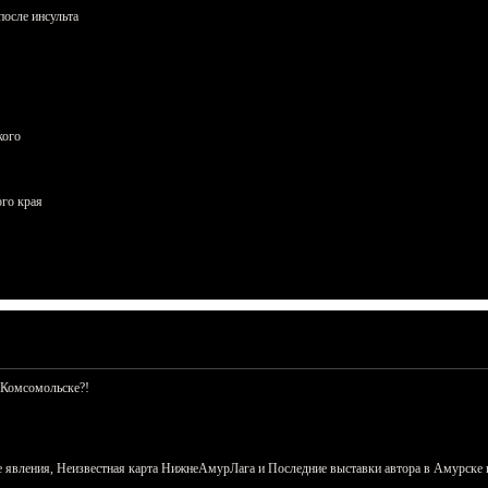
осле инсульта
кого
ого края
 Комсомольске?!
 явления, Неизвестная карта НижнеАмурЛага и Последние выставки автора в Амурске 