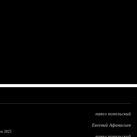
павел попельский
Евгений Афанасьев
по 2025
павел попельский