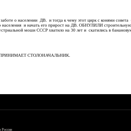
 заботе о населении ДВ. и тогда к чему этот цирк с конями сове
го населения и начать его прирост на ДВ. ОБНУЛИЛИ строительную
устриальной моши СССР хватило на 30 лет и скатились в бананов
НИЯ ПРИНИМАЕТ СТОЛОНАЧАЛЬНИК.
в России