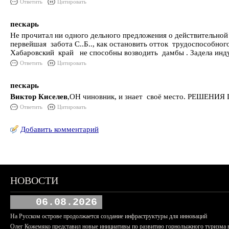
Ответить
Цитировать
пескарь
Не прочитал ни одного дельного предложения о действительной
первейшая забота С..Б.., как остановить отток трудоспособно
Хабаровский край не способны возводить дамбы . Задела инд
Ответить
Цитировать
пескарь
Виктор Киселев
,ОН чиновник, и знает своё место. РЕШЕ
Ответить
Цитировать
Добавить комментарий
НОВОСТИ
06.08.2026
На Русском острове продолжается создание инфраструктуры для инноваций
Олег Кожемяко представил новые инициативы по развитию горнолыжного туризма 