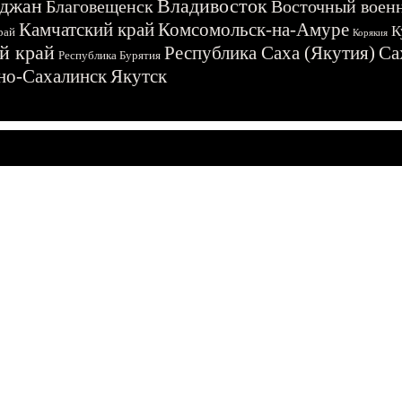
джан
Владивосток
Благовещенск
Восточный воен
Камчатский край
Комсомольск-на-Амуре
К
рай
Корякия
й край
Республика Саха (Якутия)
Са
Республика Бурятия
о-Сахалинск
Якутск