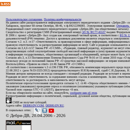
Пользовательское соглашение
,
Политика конфиденциальности
На данном сайте распространяется информация электронного периодического издания «Дебри-ДВ» с
Хабаровск, проспект 60-летия Октября, 88-46, т./ф.84212296081. Электронная приемная:
Отправить
Редакционный совет электронного периодического издания «Дебри-ДВ» (на общественных началах
Свидетельство о регистрации СМИ (Регистрационный номер)
ЭЛ № ФС77-45537
выдано Федеральной
В 2006 г. проект «Дебри-ДВ» был создан как электронный частный архив, в соответствии с
ФЗ № 12
дальневосточной (РФ) тематике. Доступ к архивным документам является открытым в электронном вид
Согласно ч.2. п.3. ст.17 «Ответственность за правонарушения в сфере информации, информационн
правовую ответственность за распространение информации не несет. Сайт и редакция основываются 
Согласно пп.3,4,6 ст.57 Закона РФ «О СМИ», «Редакция, главный редактор, журналист не несут отв
представляющих собой злоупотребление свободой массовой информации и (или) правами журналиста:
и информация государственных, общественных организаций и объединений), которое может быть уста
Согласно абз.3, п.13 Постановления Пленума Верховного Суда РФ №16 от 15 июня 2010 года «О пр
поскольку исходя из положений Закона РФ «О средствах массовой информации» не вправе вмешивать
Воспользуйтесь «Правом на ответ» (ст.46 Закона РФ «О СМИ»).
«В соответствии с положением ч.3 ст.196 ГПК РФ, обязанность компенсации морального вреда подле
22.08.2012 г. (дело №33-5325/2012) председательствующего И.И.Куликовой, судей С.И.Дорожко, Н
Мнения авторов материалов не всегда совпадают с позицией редакции. Редакция не вступает в перепи
Редакция не несет ответственность за содержание внешних ссылок и комментариев. За них ответств
ответственность за достоверность и наполняемость несут авторы.
Политические опросы/голосования проводятся согласно ч.2. ст.46 «Опросы общественного мнения» Фе
заказавшее (заказавших) проведение опроса и оплатившее (оплативших) указанную публикацию (обнаро
Часовой пояс сервера UTC+11 (AEST), фактически +8 мск.
Если вы обнаружили ошибки на сайте, пожалуйста,
сообщите нам об этом
.
Распространение информации о политической, социальной, духовной жизни общества, публикации на
СМИ не получает субсидий.
Адреса сайта:
DEBRI-DV.COM
,
DEBRI-DV.RU
.
В социальных сетях:
© Дебри-ДВ, 20.04.2006 - 2026