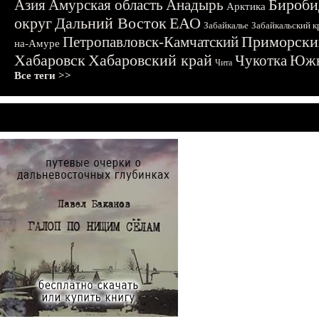
Бироби
Азия
Амурская область
Анадырь
Арктика
округ
Дальний Восток
ЕАО
Забайкалье
Забайкальский к
Приморски
Петропавловск-Камчатский
на-Амуре
Хабаровск
Хабаровский край
Чукотка
Южн
Чита
Все теги >>