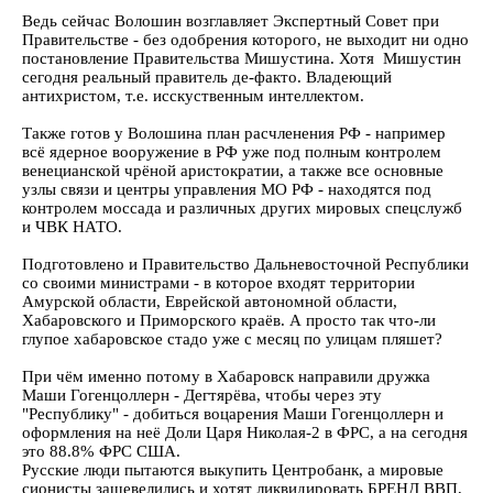
Ведь сейчас Волошин возглавляет Экспертный Совет при
Правительстве - без одобрения которого, не выходит ни одно
постановление Правительства Мишустина. Хотя Мишустин
сегодня реальный правитель де-факто. Владеющий
антихристом, т.е. исскуственным интеллектом.
Также готов у Волошина план расчленения РФ - например
всё ядерное вооружение в РФ уже под полным контролем
венецианской чрёной аристократии, а также все основные
узлы связи и центры управления МО РФ - находятся под
контролем моссада и различных других мировых спецслужб
и ЧВК НАТО.
Подготовлено и Правительство Дальневосточной Республики
со своими министрами - в которое входят территории
Амурской области, Еврейской автономной области,
Хабаровского и Приморского краёв. А просто так что-ли
глупое хабаровское стадо уже с месяц по улицам пляшет?
При чём именно потому в Хабаровск направили дружка
Маши Гогенцоллерн - Дегтярёва, чтобы через эту
"Республику" - добиться воцарения Маши Гогенцоллерн и
оформления на неё Доли Царя Николая-2 в ФРС, а на сегодня
это 88.8% ФРС США.
Русские люди пытаются выкупить Центробанк, а мировые
сионисты зашевелились и хотят ликвидировать БРЕНД ВВП,