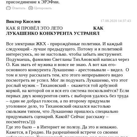
присоединение к ЭРЭФии.
Ответить
Цитировать
Виктор Киселев
17.08.2020 14:37:43
КАК Я ПРОВЁЛ ЭТО ЛЕТО
КАК
ЛУКАШЕНКО КОНКУРЕНТА УСТРАНЯЛ
Все электрики ЖКХ - прирождённые политики. И каждый
следующий - лучше предыдущего. Потому и я политикой
интересуюсь, но не настолько. чтобы забыть инструмент.
Подумаешь, фамилию Светланы ТихАновской написал через
О. Как звать её мужика и вовсе не знаю. А вот как его-
основного конкурента Лукашенко - арестовывали – видел. О
том и хочу рассказать тем, кто этого непрерывного видео
посмотреть не успел. Мог ли подумать Лукашенко, что этот
рослый мужик – Тихановский - окажется той арбузной
коркой, на которой он и вся его система поскользнётся? Если
первых двух конкурентов снять с выборов удалось без труда
– один не добрал голосов, а по второму придумали
уголовное дело, то Тихановский оказался настолько
скользким типом, что Лукашенко пришлось специально
придумывать сценарий. Какой? Сейчас расскажу –
посмеётесь!)))
Где это было – в Интернет не полезу. Да это и неважно.
Кажется, в Гродно. На разрешённой встрече со своими