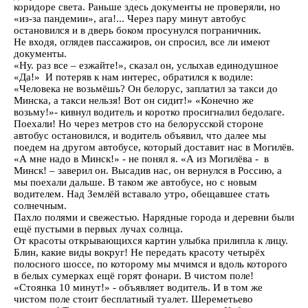
коридоре света. Раньше здесь документы не проверяли, но
«из-за пандемии», ага!... Через пару минут автобус
остановился и в дверь боком просунулся пограничник.
Не входя, оглядев пассажиров, он спросил, все ли имеют
документы.
«Ну. раз все – езжайте!», сказал он, услыхав единодушное
«Да!» И потеряв к нам интерес, обратился к водиле:
«Человека не возьмёшь? Он белорус, заплатил за такси до
Минска, а такси нельзя! Вот он сидит!» «Конечно же
возьму!»- кивнул водитель и коротко просигналил бедолаге.
Поехали! Но через метров сто на белорусской стороне
автобус остановился, и водитель объявил, что далее мы
поедем на другом автобусе, который доставит нас в Могилёв.
«А мне надо в Минск!» - не понял я. «А из Могилёва - в
Минск! – заверил он. Высадив нас, он вернулся в Россию, а
мы поехали дальше. В таком же автобусе, но с новым
водителем. Над Землёй вставало утро, обещавшее стать
солнечным.
Пахло полями и свежестью. Нарядные города и деревни были
ещё пустыми в первых лучах солнца.
От красоты открывающихся картин улыбка прилипла к лицу.
Блин, какие виды вокруг! Не передать красоту четырёх
полосного шоссе, по которому мы мчимся и вдоль которого
в белых сумерках ещё горят фонари. В чистом поле!
«Стоянка 10 минут!» - объявляет водитель. И в том же
чистом поле стоит бесплатный туалет. Шереметьево