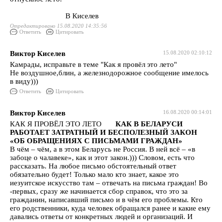
В Киселев
Отредактировано 15.08.2020 14:35:56
Ответить
Цитировать
Виктор Киселев
15.08.2020 02:10:12
Камрады, исправьте в теме "Как я провёл это лето"
Не воздушное,блин, а железнодорожное сообщение имелось
в виду)))
Ответить
Цитировать
Виктор Киселев
16.08.2020 00:14:01
КАК Я ПРОВЁЛ ЭТО ЛЕТО
КАК В БЕЛАРУСИ
РАБОТАЕТ ЗАТРАТНЫЙ И БЕСПОЛЕЗНЫЙ ЗАКОН
«ОБ ОБРАЩЕНИЯХ С ПИСЬМАМИ ГРАЖДАН»
В чём – чём, а в этом Беларусь не Россия. В ней всё – «в
забоце о чалавеке», как и этот закон.))) Словом, есть что
рассказать. На любое письмо обстоятельный ответ
обязательно будет! Только мало кто знает, какое это
иезуитское искусство там – отвечать на письма граждан! Во
-первых, сразу же начинается сбор справок, что это за
гражданин, написавший письмо и в чём его проблемы. Кто
его родственники, куда человек обращался ранее и какие ему
давались ответы от конкретных людей и организаций. И