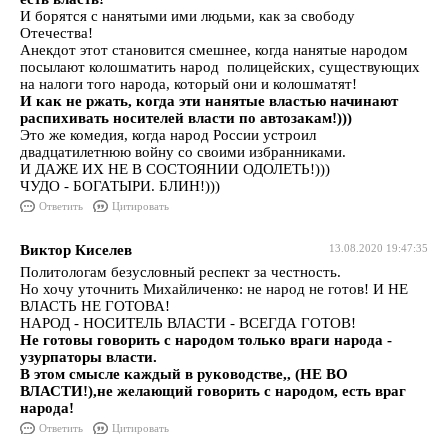
И борятся с нанятыми ими людьми, как за свободу
Отечества!
Анекдот этот становится смешнее, когда нанятые народом
посылают колошматить народ полицейских, существующих
на налоги того народа, который они и колошматят!
И как не ржать, когда эти нанятые властью начинают
распихивать носителей власти по автозакам!)))
Это же комедия, когда народ России устроил
двадцатилетнюю войну со своими избранниками.
И ДАЖЕ ИХ НЕ В СОСТОЯНИИ ОДОЛЕТЬ!)))
ЧУДО - БОГАТЫРИ. БЛИН!)))
Ответить
Цитировать
Виктор Киселев
13.08.2020 19:47:35
Политологам безусловный респект за честность.
Но хочу уточнить Михайличенко: не народ не готов! И НЕ
ВЛАСТЬ НЕ ГОТОВА!
НАРОД - НОСИТЕЛЬ ВЛАСТИ - ВСЕГДА ГОТОВ!
Не готовы говорить с народом только враги народа -
узурпаторы власти.
В этом смысле каждый в руководстве,, (НЕ ВО
ВЛАСТИ!),не желающий говорить с народом, есть враг
народа!
Ответить
Цитировать