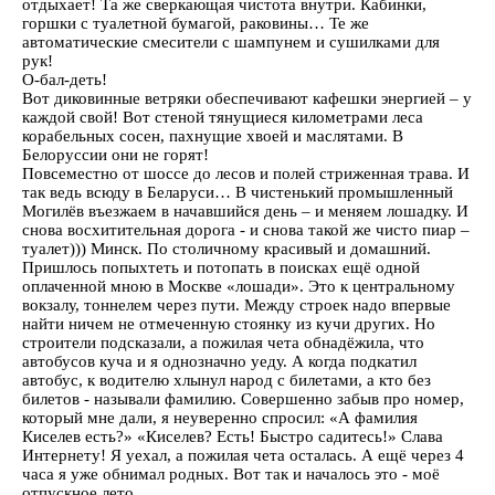
отдыхает! Та же сверкающая чистота внутри. Кабинки,
горшки с туалетной бумагой, раковины… Те же
автоматические смесители с шампунем и сушилками для
рук!
О-бал-деть!
Вот диковинные ветряки обеспечивают кафешки энергией – у
каждой свой! Вот стеной тянущиеся километрами леса
корабельных сосен, пахнущие хвоей и маслятами. В
Белоруссии они не горят!
Повсеместно от шоссе до лесов и полей стриженная трава. И
так ведь всюду в Беларуси… В чистенький промышленный
Могилёв въезжаем в начавшийся день – и меняем лошадку. И
снова восхитительная дорога - и снова такой же чисто пиар –
туалет))) Минск. По столичному красивый и домашний.
Пришлось попыхтеть и потопать в поисках ещё одной
оплаченной мною в Москве «лошади». Это к центральному
вокзалу, тоннелем через пути. Между строек надо впервые
найти ничем не отмеченную стоянку из кучи других. Но
строители подсказали, а пожилая чета обнадёжила, что
автобусов куча и я однозначно уеду. А когда подкатил
автобус, к водителю хлынул народ с билетами, а кто без
билетов - называли фамилию. Совершенно забыв про номер,
который мне дали, я неуверенно спросил: «А фамилия
Киселев есть?» «Киселев? Есть! Быстро садитесь!» Слава
Интернету! Я уехал, а пожилая чета осталась. А ещё через 4
часа я уже обнимал родных. Вот так и началось это - моё
отпускное лето.