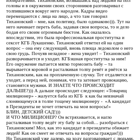
избирателями. Тихановский, возвышаясь над людьми на пол
головы и в окружении своих сторонников разговаривал с
толпившимся вокруг него народом. Кадры видео
перемещаются с лица на лицо, а что там говорил
Тихановский – мне, как политику, было одинаково))). Тут на
него начинает переть баба, задавая свои вопросы, то и дело
бодая его своим огромным бюстом. Как оказалось
впоследствии, это была профессиональная проститутка и
сексот КГБ Лукашенко. Тихановский ответил ей на один
вопрос – она ему следующий, вновь плюща ледоколом о него
свою грудь. Почуяв неладное - жена увидит! – Тихановский
разворачивается и уходит. КГБэшная проститутка за ним!
Его окружение пытается мягко тормозить бабу – та
вырывается коровой и расталкивая толпу ревёт и рвётся за
Тихановским, как на проплаченную случку. Тот отдаляется и
уходит, а перед ней, понимая, что та затевает провокацию,
становятся мужики. И ЗНАЕТЕ ЧТО ПРОИСХОДИТ
ДАЛЬШЕ?))) А дальше происходит следующее: «Товарищ
милиционер» - жалуется баба из КГБ к как бы невзначай
слоняющемуся в толпе тощему милиционеру - «А кандидат
в Президенты не хочет отвечать на мои вопросы!»
БЛИН, ДЕТСКИЙ САД!)))
И ЧТО МИЛИЦИОНЕР? Он встряхивается, и нагло
расталкивая толпу ведёт эту бабу за собой… разобраться с
Тихановским! Мол, как это кандидат в президенты обижает
людей! Как он смеет не отвечать на вопросы граждан!)))
Но Тихановский уже далеко, на ходу разговаривает с людьми,