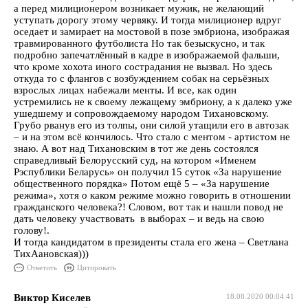
а перед милиционером возникает мужик, не желающий
уступать дорогу этому червяку. И тогда милиционер вдруг
оседает и замирает на мостовой в позе эмбриона, изображая
травмированного футболиста Но так безыскусно, и так
подробно запечатлённый в кадре в изображаемой фальши,
что кроме хохота иного сострадания не вызвал. Но здесь
откуда то с флангов с возбуждением собак на серьёзных
взрослых лицах набежали менты. И все, как один
устремились не к своему лежащему эмбриону, а к далеко уже
ушедшему и сопровождаемому народом Тихановскому.
Грубо рванув его из толпы, они силой утащили его в автозак
– и на этом всё кончилось. Что стало с ментом - артистом не
знаю. А вот над Тихановским в тот же день состоялся
справедливый Белорусский суд, на котором «Именем
Рэспублики Беларусь» он получил 15 суток «За нарушение
общественного порядка» Потом ещё 5 – «За нарушение
режима», хотя о каком режиме можно говорить в отношении
гражданского человека?! Словом, вот так и нашли повод не
дать человеку участвовать в выборах – и ведь на свою
голову!.
И тогда кандидатом в президенты стала его жена – Светлана
ТихАановская)))
Ответить
Цитировать
Виктор Киселев
18.08.2020 00:04:41