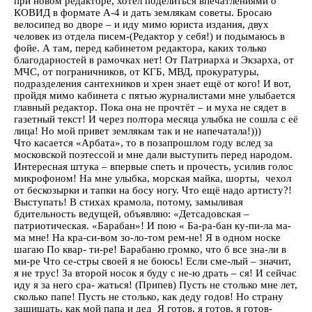
при новом редакторе, хотел поделиться впечатлениями о
КОВИД в формате А-4 и дать землякам советы. Бросаю
велосипед во дворе – и иду мимо юриста издания, двух
человек из отдела писем-(Редактор у себя!) и подымаюсь в
фойе. А там, перед кабинетом редактора, каких только
благодарностей в рамочках нет! От Патриарха и Экзарха, от
МЧС, от пограничников, от КГБ, МВД, прокуратуры,
подразделения сантехников и хрен знает ещё от кого! И вот,
пройдя мимо кабинета с пятью журналистами мне улыбается
главный редактор. Пока она не прочтёт – и муха не сядет в
газетный текст! И через полтора месяца улыбка не сошла с её
лица! Но мой привет землякам так и не напечатала!)))
Что касается «Арбата», то в позапрошлом году вслед за
московской поэтессой и мне дали выступить перед народом.
Интересная штука – впервые спеть и прочесть, усилив голос
микрофоном! На мне улыбка, морская майка, шорты, чехол
от бескозырки и тапки на босу ногу. Что ещё надо артисту?!
Выступать! В стихах крамола, потому, замыливая
бдительность ведущей, объявляю: «Детсадовская –
патриотическая. «Барабан»! И пою « Ба-ра-бан ку-пи-ла ма-
ма мне! На кра-си-вом зо-ло-том рем-не! Я в одном носке
шагаю По квар- ти-ре! Барабаню громко, что б все зна-ли в
ми-ре Что се-стры своей я не боюсь! Если сме-лый – значит,
я не трус! За второй носок я буду с не-ю драть – ся! И сейчас
иду я за него сра- жаться! (Припев) Пусть не столько мне лет,
сколько папе! Пусть не столько, как деду годов! Но страну
защищать, как мой папа и дед Я готов, я готов, я готов-