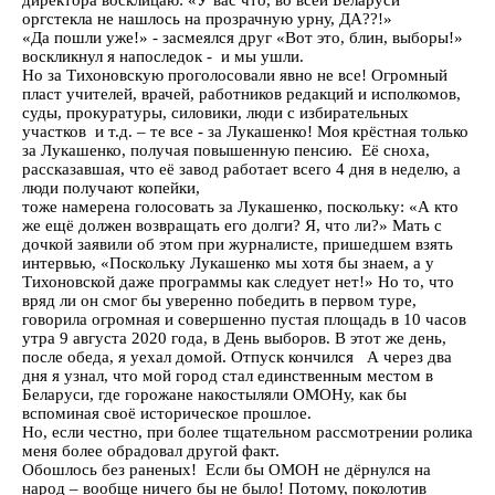
директора восклицаю: «У вас что, во всей Беларуси
оргстекла не нашлось на прозрачную урну, ДА??!»
«Да пошли уже!» - засмеялся друг «Вот это, блин, выборы!»
воскликнул я напоследок - и мы ушли.
Но за Тихоновскую проголосовали явно не все! Огромный
пласт учителей, врачей, работников редакций и исполкомов,
суды, прокуратуры, силовики, люди с избирательных
участков и т.д. – те все - за Лукашенко! Моя крёстная только
за Лукашенко, получая повышенную пенсию. Её сноха,
рассказавшая, что её завод работает всего 4 дня в неделю, а
люди получают копейки,
тоже намерена голосовать за Лукашенко, поскольку: «А кто
же ещё должен возвращать его долги? Я, что ли?» Мать с
дочкой заявили об этом при журналисте, пришедшем взять
интервью, «Поскольку Лукашенко мы хотя бы знаем, а у
Тихоновской даже программы как следует нет!» Но то, что
вряд ли он смог бы уверенно победить в первом туре,
говорила огромная и совершенно пустая площадь в 10 часов
утра 9 августа 2020 года, в День выборов. В этот же день,
после обеда, я уехал домой. Отпуск кончился А через два
дня я узнал, что мой город стал единственным местом в
Беларуси, где горожане накостыляли ОМОНу, как бы
вспоминая своё историческое прошлое.
Но, если честно, при более тщательном рассмотрении ролика
меня более обрадовал другой факт.
Обошлось без раненых! Если бы ОМОН не дёрнулся на
народ – вообще ничего бы не было! Потому, поколотив