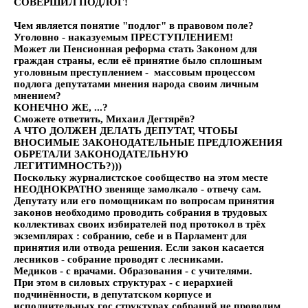
СОВЕРШИЛ ПОДЛОГ!
Чем является понятие "подлог" в правовом поле?
Уголовно - наказуемым ПРЕСТУПЛЕНИЕМ!
Может ли Пенсионная реформа стать Законом для
граждан страны, если её принятие было сплошным
уголовным преступлением - массовым процессом
подлога депутатами мнения народа своим личным
мнением?
КОНЕЧНО ЖЕ, ...?
Сможете ответить, Михаил Дегтярёв?
А ЧТО ДОЛЖЕН ДЕЛАТЬ ДЕПУТАТ, ЧТОБЫ
ВНОСИМЫЕ ЗАКОНОДАТЕЛЬНЫЕ ПРЕДЛОЖЕНИЯ
ОБРЕТАЛИ ЗАКОНОДАТЕЛЬНУЮ
ЛЕГИТИМНОСТЬ?)))
Поскольку журналистское сообщество на этом месте
НЕОДНОКРАТНО звеняще замолкало - отвечу сам.
Депутату или его помощникам по вопросам принятия
законов необходимо проводить собрания в трудовых
коллективах своих избирателей под протокол в трёх
экземплярах : собранию, себе и в Парламент для
принятия или отвода решения. Если закон касается
лесников - собрание проводят с лесниками.
Медиков - с врачами. Образования - с учителями.
При этом в силовых структурах - с иерархией
подчинённости, в депутатском корпусе и
исполнительных гос.структурах собраний не проводим.