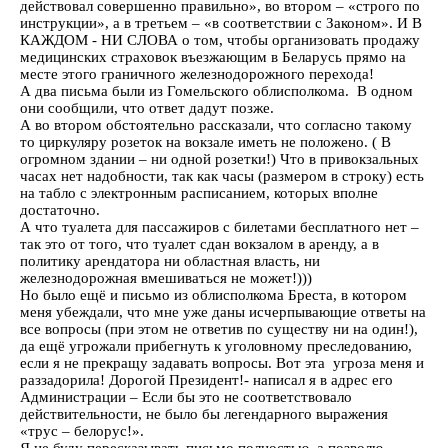
действовал совершенно правильно», во втором – «строго по
инструкции», а в третьем – «в соответствии с Законом». И В
КАЖДОМ - НИ СЛОВА о том, чтобы организовать продажу
медицинских страховок въезжающим в Беларусь прямо на
месте этого граничного железнодорожного перехода!
А два письма были из Гомельского облисполкома. В одном
они сообщили, что ответ дадут позже.
А во втором обстоятельно рассказали, что согласно такому
то циркуляру розеток на вокзале иметь не положено. ( В
огромном здании – ни одной розетки!) Что в привокзальных
часах нет надобности, так как часы (размером в строку) есть
на табло с электронным расписанием, которых вполне
достаточно.
А что туалета для пассажиров с билетами бесплатного нет –
так это от того, что туалет сдан вокзалом в аренду, а в
политику арендатора ни областная власть, ни
железнодорожная вмешиваться не может!)))
Но было ещё и письмо из облисполкома Бреста, в котором
меня убеждали, что мне уже даны исчерпывающие ответы на
все вопросы (при этом не ответив по существу ни на один!),
да ещё угрожали прибегнуть к уголовному преследованию,
если я не прекращу задавать вопросы. Вот эта угроза меня и
раззадорила! Дорогой Президент!- написал я в адрес его
Администрации – Если бы это не соответствовало
действительности, не было бы легендарного выражения
«трус – белорус!».