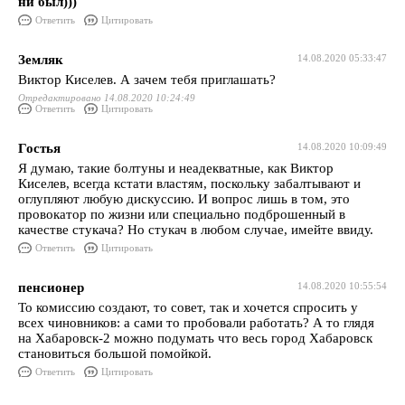
ни был)))
Ответить
Цитировать
Земляк
14.08.2020 05:33:47
Виктор Киселев. А зачем тебя приглашать?
Отредактировано 14.08.2020 10:24:49
Ответить
Цитировать
Гостья
14.08.2020 10:09:49
Я думаю, такие болтуны и неадекватные, как Виктор
Киселев, всегда кстати властям, поскольку забалтывают и
оглупляют любую дискуссию. И вопрос лишь в том, это
провокатор по жизни или специально подброшенный в
качестве стукача? Но стукач в любом случае, имейте ввиду.
Ответить
Цитировать
пенсионер
14.08.2020 10:55:54
То комиссию создают, то совет, так и хочется спросить у
всех чиновников: а сами то пробовали работать? А то глядя
на Хабаровск-2 можно подумать что весь город Хабаровск
становиться большой помойкой.
Ответить
Цитировать