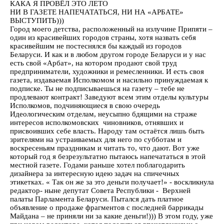
КАКА Я ПРОВЁЛ ЭТО ЛЕТО
НИ В ГАЗЕТЕ НАПЕЧАТАТЬСЯ, НИ НА «АРБАТЕ»
ВЫСТУПИТЬ)))
Город моего детства, расположенный на излучине Припяти –
один из красивейших городов страны, хотя назвать себя
красивейшим не постеснялся бы каждый из городов
Беларуси. И как и в любом другом городе Беларуси и у нас
есть свой «Арбат», на котором продают свой труд
предприниматели, художники и ремесленники. И есть своя
газета, издаваемая Исполкомом и насильно принуждаемая к
подписке. Ты не подписываешься на газету – тебе не
продлевают контракт! Заведуют всем этим отделы культуры
Исполкомов, подчиняющиеся в свою очередь
Идеологическим отделам, неусыпно бдящими на страже
интересов исполкомовских чиновников, отнявших и
присвоивших себе власть. Народу там остаётся лишь быть
зрителями на устраиваемых для него по субботам и
воскресеньям праздникам и читать то, что дают. Вот уже
который год я безрезультатно пытаюсь напечататься в этой
местной газете. Годами раньше хотел поблагодарить
дизайнера за интересную идею задач на спичечных
этикетках. « Так он же за это деньги получает!» - воскликнула
редактор- ныне депутат Совета Республики - Верхней
палаты Парламента Беларуси. Пытался дать платное
объявление о продаже фрагментов с последней баррикады
Майдана – не приняли ни за какие деньги!))) В этом году, уже