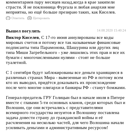
комментариев пару месяцев назад,когда в крае закипели
страсти. Я не поклонница Фургала и любая анархия мне
неприятна, но ещё больше презираю таких, как Киселев.
Ответить
Цитировать
Вышел погулять
14.08.2020 15:40:24
Виктор Киселев
, C 17-го июня аннулированы все коды
мировых счетов и потому все так называемые финансовые
подписанты типа Парамонова, Шашурина или других лиц
типа Миши Загребельного - уже лишились этих прав и все их
бумаги с многочисленными нулями - стоят не больше
туалетной.
С 1 сентября будут заблокированы все деньги хранящиеся в
различных странах Мира - вывезенные из РФ и потому всем
кто их выводил, придётся доказывать их происхождение
после чего многие олигархи и банкиры РФ - станут бомжами.
Генерал-предатель ГРУ Голицын был в начале июля в Питере
вместе с главами 5-ти основных кланов, среди которых был и
Волошин, где они встречались с представителями
всемирного государства иезуитов и Волошину поставлена
задача довести страну до гражданской войны и её
расчленения на несколько частей, для чего Волошина начали
усиливать деньгами и административным ресурсом!