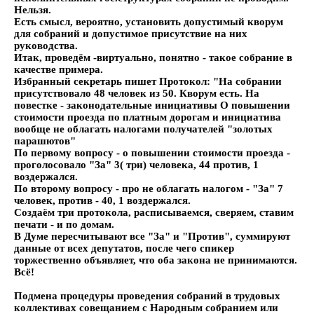
Нельзя.
Есть смысл, вероятно, установить допустимый кворум
для собраний и допустимое присутствие на них
руководства.
Итак, проведём -виртуально, понятно - такое собрание в
качестве примера.
Избранный секретарь пишет Протокол: "На собрании
присутствовало 48 человек из 50. Кворум есть. На
повестке - законодательные инициативы
О повышении
стоимости проезда по платным дорогам
и инициатива
вообще не облагать налогами получателей "золотых
парашютов"
По первому вопросу - о повышении стоимости проезда -
проголосовало "За" 3( три) человека, 44 против, 1
воздержался.
По второму вопросу - про не облагать налогом - "За" 7
человек, против - 40, 1 воздержался.
Создаём три протокола, расписываемся, сверяем, ставим
печати - и по домам.
В Думе пересчитывают все "За" и "Против", суммируют
данные от всех депутатов, после чего спикер
торжественно объявляет, что оба закона не принимаются.
Всё!
Подмена процедуры проведения собраний в трудовых
коллективах совещанием с Народным собранием или