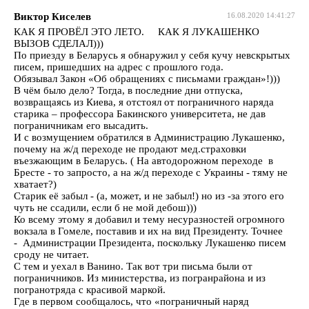
Виктор Киселев
16.08.2020 14:41:27
КАК Я ПРОВЁЛ ЭТО ЛЕТО. КАК Я ЛУКАШЕНКО
ВЫЗОВ СДЕЛАЛ)))
По приезду в Беларусь я обнаружил у себя кучу невскрытых
писем, пришедших на адрес с прошлого года.
Обязывал Закон «Об обращениях с письмами граждан»!)))
В чём было дело? Тогда, в последние дни отпуска,
возвращаясь из Киева, я отстоял от пограничного наряда
старика – профессора Бакинского университета, не дав
пограничникам его высадить.
И с возмущением обратился в Администрацию Лукашенко,
почему на ж/д переходе не продают мед.страховки
въезжающим в Беларусь. ( На автодорожном переходе в
Бресте - то запросто, а на ж/д переходе с Украины - тяму не
хватает?)
Старик её забыл - (а, может, и не забыл!) но из -за этого его
чуть не ссадили, если б не мой дебош)))
Ко всему этому я добавил и тему несуразностей огромного
вокзала в Гомеле, поставив и их на вид Президенту. Точнее
- Администрации Президента, поскольку Лукашенко писем
сроду не читает.
С тем и уехал в Ванино. Так вот три письма были от
пограничников. Из министерства, из погранрайона и из
погранотряда с красивой маркой.
Где в первом сообщалось, что «пограничный наряд