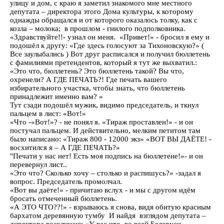
улицу и дом, с краю я заметил знакомого мне местного
депутата – директора этого Дома культуры, к которому
однажды обращался и от которого оказалось толку, как с
козла – молока; в прошлом - гнилого подполковника.
«Здравствуйте!!- узнал он меня. «Привет!» - бросил я ему и
подошёл к другу: «Где здесь голосуют за Тихоновскую?» (
Все заулыбались ) Вот друг расписался и получил бюллетень
с фамилиями претендентов, который я тут же выхватил.:
«Это что, бюллетень? Это бюллетень такой? Вы что,
охренели? А ГДЕ ПЕЧАТЬ?! Где печать вашего
избирательного участка, чтобы знать, что бюллетень
принадлежит именно вам? »
Тут сзади подошёл мужик, видимо председатель, и ткнул
пальцем в лист: «Вот!»
«Что -«Вот!»? - не понял я. «Тираж проставлен!» - и он
постучал пальцем. И действительно, мелким петитом там
было написано: «Тираж 800 - 12000 экз» «ВОТ ВЫ ДАЁТЕ! -
восхитился я – А ГДЕ ПЕЧАТЬ?»
"Печати у нас нет! Есть моя подпись на бюллетене!»- и он
перевернул лист..
«Это что? Сколько хочу – столько и распишусь?» -задал я
вопрос. Председатель промолчал.
«Вот вы даёте!» - причитаю вслух - и мы с другом идём
бросать отмеченный бюллетень.
«А ЭТО ЧТО??!» - взрываюсь я снова, видя обитую красным
бархатом деревянную тумбу И найдя взглядом депутата –