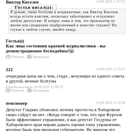
Виктор Киселев
14.08.2020 11:07:31
Гостья
Я думаю, такие болтуны и неадекватные, как Виктор Киселев,
всегда кстати властям, поскольку забалтывают и оглупляют
любую дискуссию. И вопрос лишь в том, это провокатор по
жизни или специально подброшенный в качестве стукача? Но
стукач в любом случае, имейте ввиду.
Гостья)))
Как лицо состояния краевой журналистики - вы
демонстрационно бесподобны!)))
Ответить
Цитировать
222
14.08.2020 12:35:31
очередная шиза ни о чем, стадо , кочующее из одного совета
в другой, вечные болтуны
Отредактировано 14.08.2020 15:08:53
Ответить
Цитировать
пенсионер
14.08.2020 13:12:38
Депутат Гладких объяснил, почему протесты в Хабаровске
скоро сойдут на нет. «Когда говорят о том, что при Фургале
было эффективное управление, я как депутат Госдумы от
Хабаровского края вправе давать оценки тому управлению,
которое было при прошлом губернаторе. Во многом это