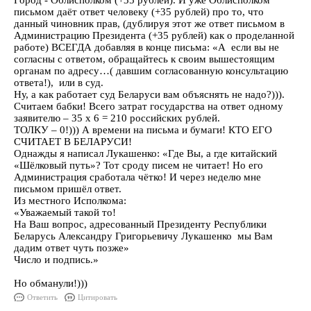
Город - Облисполком (+35 рублей). И уже Облисполком
письмом даёт ответ человеку (+35 рублей) про то, что
данный чиновник прав, (дублируя этот же ответ письмом в
Администрацию Президента (+35 рублей) как о проделанной
работе) ВСЕГДА добавляя в конце письма: «А если вы не
согласны с ответом, обращайтесь к своим вышестоящим
органам по адресу…( давшим согласованную консультацию
ответа!), или в суд.
Ну, а как работает суд Беларуси вам объяснять не надо?))).
Считаем бабки! Всего затрат государства на ответ одному
заявителю – 35 х 6 = 210 российских рублей.
ТОЛКУ – 0!))) А времени на письма и бумаги! КТО ЕГО
СЧИТАЕТ В БЕЛАРУСИ!
Однажды я написал Лукашенко: «Где Вы, а где китайский
«Шёлковый путь»? Тот сроду писем не читает! Но его
Администрация сработала чётко! И через неделю мне
письмом пришёл ответ.
Из местного Исполкома:
«Уважаемый такой то!
На Ваш вопрос, адресованный Президенту Республики
Беларусь Александру Григорьевичу Лукашенко мы Вам
дадим ответ чуть позже»
Число и подпись.»
Но обманули!)))
Ответить
Цитировать