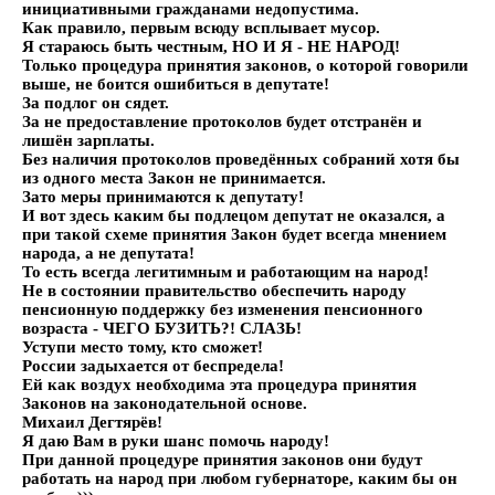
инициативными гражданами недопустима.
Как правило, первым всюду всплывает мусор.
Я стараюсь быть честным, НО И Я - НЕ НАРОД!
Только процедура принятия законов, о которой говорили
выше, не боится ошибиться в депутате!
За подлог он сядет.
За не предоставление протоколов будет отстранён и
лишён зарплаты.
Без наличия протоколов проведённых собраний хотя бы
из одного места Закон не принимается.
Зато меры принимаются к депутату!
И вот здесь каким бы подлецом депутат не оказался, а
при такой схеме принятия Закон будет всегда мнением
народа, а не депутата!
То есть всегда легитимным и работающим на народ!
Не в состоянии правительство обеспечить народу
пенсионную поддержку без изменения пенсионного
возраста - ЧЕГО БУЗИТЬ?! СЛАЗЬ!
Уступи место тому, кто сможет!
России задыхается от беспредела!
Ей как воздух необходима эта процедура принятия
Законов на законодательной основе.
Михаил Дегтярёв!
Я даю Вам в руки шанс помочь народу!
При данной процедуре принятия законов они будут
работать на народ при любом губернаторе, каким бы он