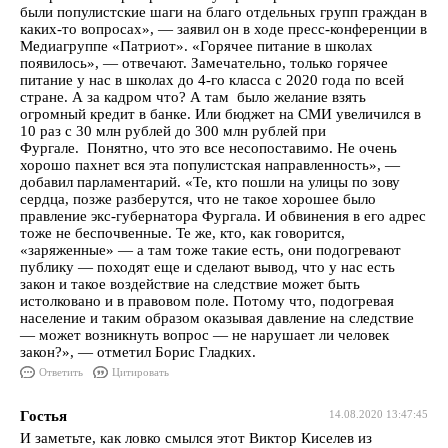
были популистские шаги на благо отдельных групп граждан в
каких-то вопросах», — заявил он в ходе пресс-конференции в
Медиагруппе «Патриот». «Горячее питание в школах
появилось», — отвечают. Замечательно, только горячее
питание у нас в школах до 4-го класса с 2020 года по всей
стране. А за кадром что? А там было желание взять
огромный кредит в банке. Или бюджет на СМИ увеличился в
10 раз с 30 млн рублей до 300 млн рублей при
Фургале. Понятно, что это все несопоставимо. Не очень
хорошо пахнет вся эта популистская направленность», —
добавил парламентарий. «Те, кто пошли на улицы по зову
сердца, позже разберутся, что не такое хорошее было
правление экс-губернатора Фургала. И обвинения в его адрес
тоже не беспочвенные. Те же, кто, как говорится,
«заряженные» — а там тоже такие есть, они подогревают
публику — походят еще и сделают вывод, что у нас есть
закон и такое воздействие на следствие может быть
истолковано и в правовом поле. Потому что, подогревая
население и таким образом оказывая давление на следствие
— может возникнуть вопрос — не нарушает ли человек
закон?», — отметил Борис Гладких.
Ответить
Цитировать
Гостья
14.08.2020 13:47:45
И заметьте, как ловко смылся этот Виктор Киселев из