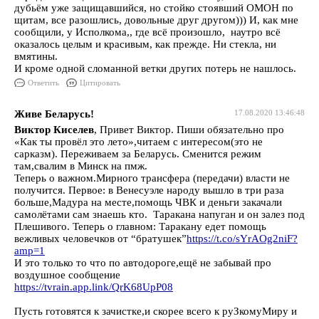
дубьём уже защищавшийся, но стойко стоявший ОМОН по
щитам, все разошлись, довольные друг другом))) И, как мне
сообщили, у Исполкома,, где всё произошло, наутро всё
оказалось целым и красивым, как прежде. Ни стекла, ни
вмятины.
И кроме одной сломанной ветки других потерь не нашлось.
Ответить
Цитировать
Живе Беларусь!
17.08.2020 13:46:48
Виктор Киселев
, Привет Виктор. Пиши обязательно про
«Как ты провёл это лето»,читаем с интересом(это не
сарказм). Переживаем за Беларусь. Сменится режим
там,свалим в Минск на пмж.
Теперь о важном.Мирного трансфера (передачи) власти не
получится. Первое: в Венесуэле народу вышло в три раза
больше,Мадура на месте,помощь ЧВК и деньги закачали
самолётами сам знаешь кто. Таракана напуган и он залез под
Плешивого. Теперь о главном: Таракану едет помощь
вежливых человечков от “братушек”
https://t.co/sYrAOg2niF?
amp=1
И это только то что по автодороге,ещё не забывай про
воздушное сообщение
https://tvrain.app.link/QrK68UpP08
Пусть готовятся к зачистке,и скорее всего к руЗкомуМиру и