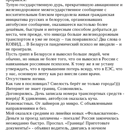
Тупую государственную дурь, прекратившую авиационное и
железнодорожное межгосударственное сообщение с
восхитительным блеском преодолела живая гражданская
инициатива русских и белорусов, организовавших
автобусное сообщение, оказавшееся настолько более
дешёвым, быстрым и интересным способом добраться до
места, чем прежде, что никогда больше железнодорожным
транспортом я уже не поеду – так понравилось! Два слова о
КОВИД… В Беларуси пандемический психоз не вводили – и
не проиграли.
Пусть грипп в Беларуси и выкосил больше людей, чем
обычно, но никак не более того, что он выкосил в России с
навязанным россиянам психозом. К тому же я не устану
утверждать, что в превышении потерь всюду, что в ЕЭС, что
у нас, основную лепту как раз внесли сами врачи.
Отсутствием логики.
Как там в пословицах? Смелость берёт не только города!)))
Интернет не знает границ. Созвонились.
Договорились. Дочь записала номера транспортных средств -
вперёд! К удивлению, автобусов оказалась куча.
Разномастных. От лайнеров до микро. С объявленными
направлениями и без.
Мой оказался средним из линейки новых «Фольксвагенов».
Деньги за проезд заплачены – поехали! Россия закончилась
неожиданно быстро. Проспал. «Граница! Приготовьте
документы!» - объявил водитель, двигаясь в ночном