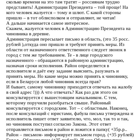
сколько времени на это там тратят – россиянам трудно
представить! Администрации Президента – той проще! На
кого человек жалуется – тому и шлют. С какой стороны
пришло – в тот облисполком и отправляют, не читая!
А дальше начинается самое интересное.
Скажем, жалуется человек в Администрацию Президента на
чиновника в деревне.
Администрация пересылает письмо в область, (это 35 росс.
рублей ),откуда оно пришло и требуют принять меры. Из
области от назначенного ответственного следует звонок в
город с тем же требованием. Те - в лице городского
назначенного - обращаются в районную администрацию,
назначая сроки исполнения. Район определяется в
исполнителе и даёт ему задание выяснить, разузнать и
принять меры. Но какие меры можно принять к чиновнику,
если в Беларуси любой чиновник всегда прав?
И бывает, самому чиновнику приходится отвечать на жалобу
в свой адрес !))) А что отвечать? Как раз для этого он
консультируется с вышестоящим начальником. С тем,
которому поручили разобраться свыше. Районный
консультируется с городским. Тот – с областным. Наконец,
после консультаций с юристами, фабула письма утверждена и
исполнитель пишет ответ заявителю, что, мол, так то и так,
но чиновник поступил согласно Закона. Этот ответ
отправляется письмом в район и ложится в папку( +35р.р..
Район – письмом- информирует письмом город. (+35 рублей)