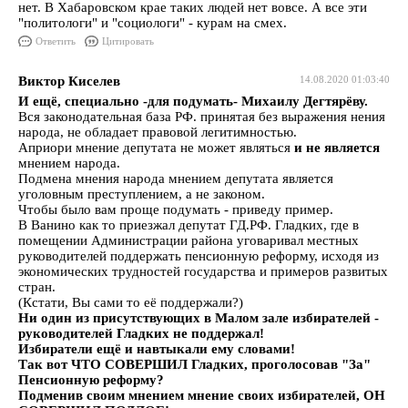
нет. В Хабаровском крае таких людей нет вовсе. А все эти
"политологи" и "социологи" - курам на смех.
Ответить
Цитировать
Виктор Киселев
14.08.2020 01:03:40
И ещё, специально -для подумать- Михаилу Дегтярёву.
Вся законодательная база РФ. принятая без выражения нения
народа, не обладает правовой легитимностью.
Априори мнение депутата не может являться
и не является
мнением народа.
Подмена мнения народа мнением депутата является
уголовным преступлением, а не законом.
Чтобы было вам проще подумать - приведу пример.
В Ванино как то приезжал депутат ГД.РФ. Гладких, где в
помещении Администрации района уговаривал местных
руководителей поддержать пенсионную реформу, исходя из
экономических трудностей государства и примеров развитых
стран.
(Кстати, Вы сами то её поддержали?)
Ни один из присутствующих в Малом зале избирателей -
руководителей Гладких не поддержал!
Избиратели ещё и навтыкали ему словами!
Так вот ЧТО СОВЕРШИЛ Гладких, проголосовав
"За"
Пенсионную реформу?
Подменив своим мнением мнение своих избирателей, ОН