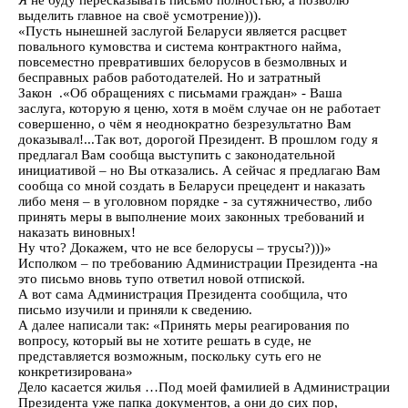
Я не буду пересказывать письмо полностью, а позволю
выделить главное на своё усмотрение))).
«Пусть нынешней заслугой Беларуси является расцвет
повального кумовства и система контрактного найма,
повсеместно превративших белорусов в безмолвных и
бесправных рабов работодателей. Но и затратный
Закон .«Об обращениях с письмами граждан» - Ваша
заслуга, которую я ценю, хотя в моём случае он не работает
совершенно, о чём я неоднократно безрезультатно Вам
доказывал!...Так вот, дорогой Президент. В прошлом году я
предлагал Вам сообща выступить с законодательной
инициативой – но Вы отказались. А сейчас я предлагаю Вам
сообща со мной создать в Беларуси прецедент и наказать
либо меня – в уголовном порядке - за сутяжничество, либо
принять меры в выполнение моих законных требований и
наказать виновных!
Ну что? Докажем, что не все белорусы – трусы?)))»
Исполком – по требованию Администрации Президента -на
это письмо вновь тупо ответил новой отпиской.
А вот сама Администрация Президента сообщила, что
письмо изучили и приняли к сведению.
А далее написали так: «Принять меры реагирования по
вопросу, который вы не хотите решать в суде, не
представляется возможным, поскольку суть его не
конкретизирована»
Дело касается жилья …Под моей фамилией в Администрации
Президента уже папка документов, а они до сих пор,