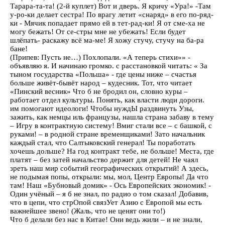
Тарара-та-та! (2-й куплет) Вот и дверь. Я кричу «Ура!» -Там
у-ро-ки делает сестра! По врагу летит «снаряд» в его по-ряд-
ки - Мячик попадает прямо ей в тет-рад-ки! Я от сме-ха не
могу бежать! От се-стры мне не убежать! Если будет
шлёпать- раскажу всё ма-ме! Я хожу стучу, стучу на ба-ра
бане!
(Припев: Пусть не…) Похлопали. «А теперь стихи»» -
объявляю я. И начинаю громко. с расстановкой читать: « За
тыном государства «Польша» - где цены ниже – счастья
больше живёт-бывёт народ – кудесник. Тот, что читает
«Пинский весник» Что б не бродил он, словно куры –
работает отдел культуры. Понять, как власти люди дороги.
им помогают идеологи! Чтобы нуждЫ раздвинуть Узы,
зажить, как немцы иль французы, нашла страна забаву в тему
– Игру в контрактную систему! Вмиг стали все – с башкой, с
руками! – в родной стране временщиками! Зато начальник
каждый стал, что Салтыковский генерал! Ты поработать
хочешь дольше? На год контракт тебе, не больше! Места, где
платят – без затей начальство держит для детей! Не чаял
зреть наш мир событий географических открытий! А здесь,
не подымая попы, открыли: мы, мол, Центр Европы! Да что
там! Наш «Бубновый домик» - Ось Европейских экономик! -
Один учёный – я б не знал, по радио о том сказал! Добавив,
что в цепи, что стрОпой связУет Азию с Европой мы есть
важнейшее звено! (Жаль, что не ценят они то!)
Что б делали без нас в Китае! Они ведь жили – и не знали,