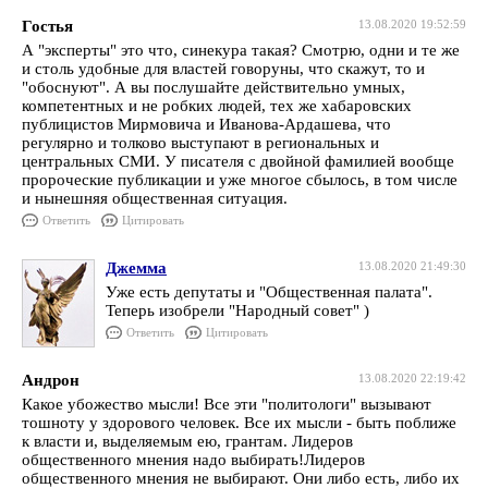
Гостья
13.08.2020 19:52:59
А "эксперты" это что, синекура такая? Смотрю, одни и те же
и столь удобные для властей говоруны, что скажут, то и
"обоснуют". А вы послушайте действительно умных,
компетентных и не робких людей, тех же хабаровских
публицистов Мирмовича и Иванова-Ардашева, что
регулярно и толково выступают в региональных и
центральных СМИ. У писателя с двойной фамилией вообще
пророческие публикации и уже многое сбылось, в том числе
и нынешняя общественная ситуация.
Ответить
Цитировать
Джемма
13.08.2020 21:49:30
Уже есть депутаты и "Общественная палата".
Теперь изобрели "Народный совет" )
Ответить
Цитировать
Андрон
13.08.2020 22:19:42
Какое убожество мысли! Все эти "политологи" вызывают
тошноту у здорового человек. Все их мысли - быть поближе
к власти и, выделяемым ею, грантам. Лидеров
общественного мнения надо выбирать!Лидеров
общественного мнения не выбирают. Они либо есть, либо их