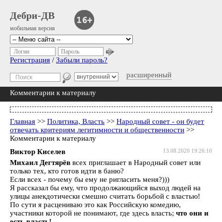
Дебри-ДВ
мобильная версия
Логин
Пароль
Регистрация
/
Забыли пароль?
расширенный
Комментарии к материалу
Главная
>>
Политика, Власть
>>
Народный совет - он будет
отвечать критериям легитимности и общественности
>>
Комментарии к материалу
Виктор Киселев
13.08.2020 19:26:10
Михаил Дегтярёв
всех приглашает в Народный совет или
только тех, кто готов идти в баню?
Если всех - почему бы ему не ригласить меня?)))
Я рассказал бы ему, что продолжающийся выход людей на
улицы анекдотически смешно считать борьбой с властью!
По сути я расцениваю это как Российскую комедию,
участники которой не понимают, где здесь власть;
что они и
есть власть!