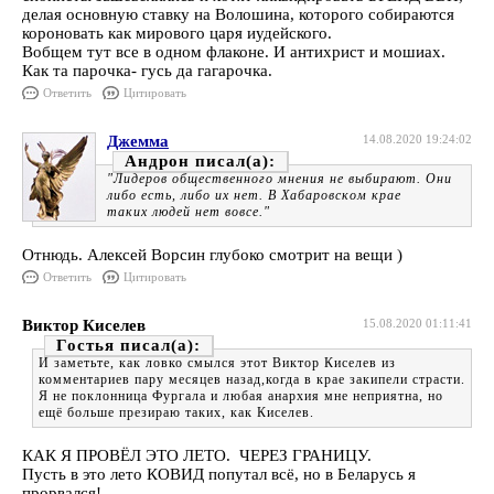
делая основную ставку на Волошина, которого собираются
короновать как мирового царя иудейского.
Вобщем тут все в одном флаконе. И антихрист и мошиах.
Как та парочка- гусь да гагарочка.
Ответить
Цитировать
Джемма
14.08.2020 19:24:02
Андрон
"Лидеров общественного мнения не выбирают. Они
либо есть, либо их нет. В Хабаровском крае
таких людей нет вовсе."
Отнюдь. Алексей Ворсин глубоко смотрит на вещи )
Ответить
Цитировать
Виктор Киселев
15.08.2020 01:11:41
Гостья
И заметьте, как ловко смылся этот Виктор Киселев из
комментариев пару месяцев назад,когда в крае закипели страсти.
Я не поклонница Фургала и любая анархия мне неприятна, но
ещё больше презираю таких, как Киселев.
КАК Я ПРОВЁЛ ЭТО ЛЕТО. ЧЕРЕЗ ГРАНИЦУ.
Пусть в это лето КОВИД попутал всё, но в Беларусь я
прорвался!