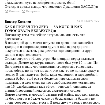
оказывается, суть не конкретизировали, блин!
Отсюда я сделал вывод, что хоккеист Лукашенко ЗАСС.Л!)))
Ответить
Цитировать
Виктор Киселев
16.08.2020 22:55:50
КАК Я ПРОВЁЛ ЭТО ЛЕТО
ЗА КОГО И КАК
ГОЛОСОВАЛА БЕЛАРУСЬ?)))
Поскольку тема эта сейчас актуальная, мне есть что
рассказать.
В последний день моего отпуска по давней сложившейся
традиции в сопровождении друга я шёл перед дорогой
искупаться и сказать реке детства «до свидания», а друг
заодно и проголосовать.
Стояло согретое тёплое утро. На площади перед залитым
солнцем Домом культуры никого, хотя был уже 10-й час. Из
Интернета я знал, что оппозиция сговорилась голосовать
после обеда, но на тот момент это как- то не пришло сразу в
голову. В распахнутом фойе, куда мы вошли, в гардеробной
справа буфет ещё раз от безделья перекладывал свои
пожитки, а в зале слева на нас с любопытством уставились
пар 15 улыбающихся глаз тёток - учителей, сидящих за
длинной вереницей покрытых скатертями столов
Прямо скажем, в морской растянутой майке, шортах, тапках
на босу ногу и в белом чехле от бескозырки на башке я не
очень соответствовал месту. И пока друг у столов искал свою