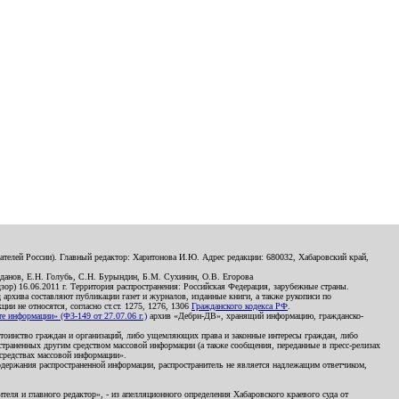
телей России). Главный редактор: Харитонова И.Ю. Адрес редакции: 680032, Хабаровский край,
данов, Е.Н. Голубь, С.Н. Бурындин, Б.М. Сухинин, О.В. Егорова
р) 16.06.2011 г. Территория распространения: Российская Федерация, зарубежные страны.
д архива составляют публикации газет и журналов, изданные книги, а также рукописи по
и не относятся, согласно ст.ст. 1275, 1276, 1306
Гражданского кодекса РФ
.
 информации» (ФЗ-149 от 27.07.06 г.)
архив «Дебри-ДВ», хранящий информацию, гражданско-
остоинство граждан и организаций, либо ущемляющих права и законные интересы граждан, либо
страненных другим средством массовой информации (а также сообщения, переданные в пресс-релизах
 средствах массовой информации».
держания распространенной информации, распространитель не является надлежащим ответчиком,
еля и главного редактор», - из апелляционного определения Хабаровского краевого суда от