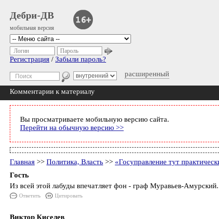
Дебри-ДВ
мобильная версия
Логин
Пароль
Регистрация
/
Забыли пароль?
расширенный
Комментарии к материалу
Вы просматриваете мобильную версию сайта.
Перейти на обычную версию >>
Главная
>>
Политика, Власть
>>
«Госуправление тут практическ
Гость
Из всей этой лабуды впечатляет фон - граф Муравьев-Амурский
Ответить
Цитировать
Виктор Киселев