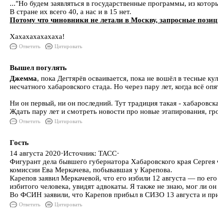
..."Но будем заявляться в государственные программы, из котор
В стране их всего 40, а нас и в 15 нет.
Потому что чиновники не летали в Москву, запросные пози
Хахахахахахаха!
Ответить
Цитировать
Вышел погулять
Джемма
, пока Дегтярёв осваивается, пока не вошёл в тесные к
несчатного хабаровского стада. Но через пару лет, когда всё оп
Ни он первый, ни он последний. Тут традиция такая - хабаровска
Ждать пару лет и смотреть новости про новые этапирования, г
Ответить
Цитировать
Гость
14 августа 2020·Источник: ТАСС·
Фигурант дела бывшего губернатора Хабаровского края Сергея
комиссии Ева Меркачева, побывавшая у Карепова.
Карепов заявил Меркачевой, что его избили 12 августа — по его
избитого человека, увидят адвокаты. Я также не знаю, мог ли о
Во ФСИН заявили, что Карепов прибыл в СИЗО 13 августа и при
Ответить
Цитировать