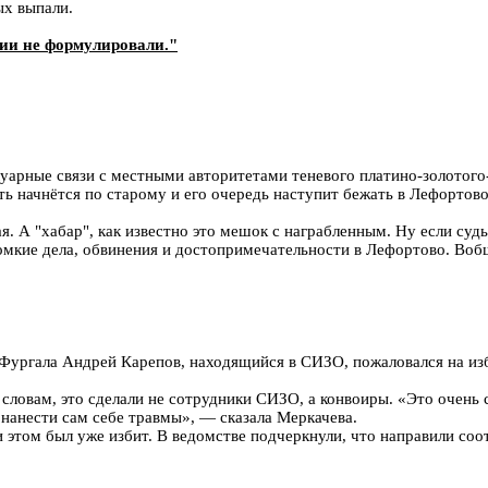
ых выпали.
ции не формулировали."
улуарные связи с местными авторитетами теневого платино-золотого
ять начнётся по старому и его очередь наступит бежать в Лефортово
я. А "хабар", как известно это мешок с награбленным. Ну если судь
ромкие дела, обвинения и достопримечательности в Лефортово. Во
 Фургала Андрей Карепов, находящийся в СИЗО, пожаловался на из
 словам, это сделали не сотрудники СИЗО, а конвоиры. «Это очень с
н нанести сам себе травмы», — сказала Меркачева.
 этом был уже избит. В ведомстве подчеркнули, что направили соо