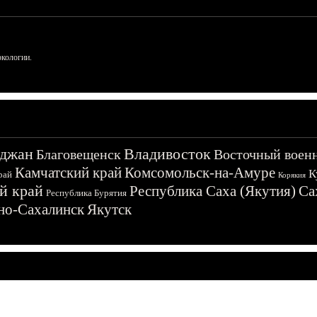
ркологии.
джан
Владивосток
Благовещенск
Восточный воен
Камчатский край
Комсомольск-на-Амуре
К
рай
Корякия
й край
Республика Саха (Якутия)
Са
Республика Бурятия
о-Сахалинск
Якутск