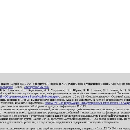
о знаком «Дебри-ДВ». 16+ Учредитель: Пронякин К.А. (член Союза журналистов России, член Союза писа
 сообщение
. E-mail:
editor@debri-dv.com
): К.А. Пронякин, И.Ю. Харитонова, А.Э. Мирмович, Ю.Н. Юрьев, Ю.В. Ковалев, Л.Н. Левина, А.Ю. Ж
 службой по надзору в сфере связи, информационных технологий и массовых коммуникаций (Роскомнадзо
5 «Об архивном деле в Российской Федерации»
, согласно п. 2 ст. 13 «Создание архивов». Основной фон
е, согласно п. 1 ст. 24 вышеобозначенного закона. Архивные документы к частной собственности редакци
ых технологий и защиты информации»
Закона РФ «Об информации, информационных технологиях и о защите
и работают на основании ст.8 «Право на доступ к информации» ФЗ-149.
етственности за распространение сведений, не соответствующих действительности и порочащих честь и д
 ...если они являются дословным воспроизведением сообщений и материалов или их фрагментов, распро
новлено и привлечено к ответственности за данное нарушение законодательства Российской Федерации о
актике применения судами Закона РФ «О средствах массовой информации», «по делам, вытекающим из со
ся в деятельность редакции, в ходе которой определяется содержание сообщений и материалов».
жит возложению на авторов, а по опубликованию опровержения, в порядке ч.2 ст.152 ГК РФ - на учредит