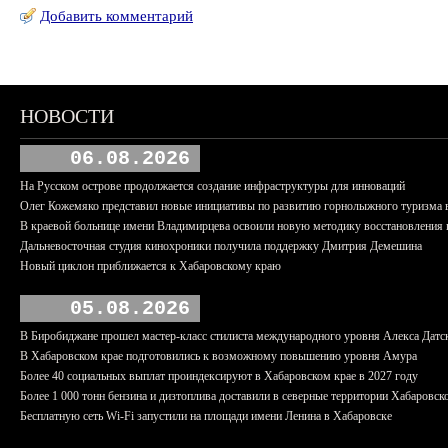
Добавить комментарий
НОВОСТИ
06.08.2026
На Русском острове продолжается создание инфраструктуры для инноваций
Олег Кожемяко представил новые инициативы по развитию горнолыжного туризма 
В краевой больнице имени Владимирцева освоили новую методику восстановления п
Дальневосточная студия кинохроники получила поддержку Дмитрия Демешина
Новый циклон приближается к Хабаровскому краю
05.08.2026
В Биробиджане прошел мастер-класс стилиста международного уровня Алекса Датс
В Хабаровском крае подготовились к возможному повышению уровня Амура
Более 40 социальных выплат проиндексируют в Хабаровском крае в 2027 году
Более 1 000 тонн бензина и дизтоплива доставили в северные территории Хабаровск
Бесплатную сеть Wi-Fi запустили на площади имени Ленина в Хабаровске