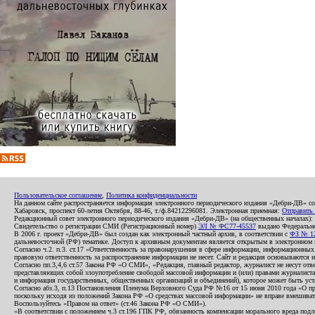
Пользовательское соглашение
,
Политика конфиденциальности
На данном сайте распространяется информация электронного периодического издания «Дебри-ДВ» с
Хабаровск, проспект 60-летия Октября, 88-46, т./ф.84212296081. Электронная приемная:
Отправить
Редакционный совет электронного периодического издания «Дебри-ДВ» (на общественных началах
Свидетельство о регистрации СМИ (Регистрационный номер)
ЭЛ № ФС77-45537
выдано Федеральной
В 2006 г. проект «Дебри-ДВ» был создан как электронный частный архив, в соответствии с
ФЗ № 12
дальневосточной (РФ) тематике. Доступ к архивным документам является открытым в электронном вид
Согласно ч.2. п.3. ст.17 «Ответственность за правонарушения в сфере информации, информационн
правовую ответственность за распространение информации не несет. Сайт и редакция основываются 
Согласно пп.3,4,6 ст.57 Закона РФ «О СМИ», «Редакция, главный редактор, журналист не несут отв
представляющих собой злоупотребление свободой массовой информации и (или) правами журналиста:
и информация государственных, общественных организаций и объединений), которое может быть уста
Согласно абз.3, п.13 Постановления Пленума Верховного Суда РФ №16 от 15 июня 2010 года «О пр
поскольку исходя из положений Закона РФ «О средствах массовой информации» не вправе вмешивать
Воспользуйтесь «Правом на ответ» (ст.46 Закона РФ «О СМИ»).
«В соответствии с положением ч.3 ст.196 ГПК РФ, обязанность компенсации морального вреда подле