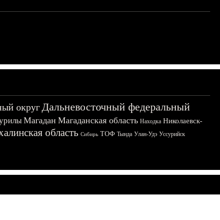
Дальневосточный федеральный
ный округ
Магадан
Магаданская область
урилы
Николаевск-
Находка
халинская область
ТОФ
Тында
Улан-Удэ
Уссурийск
Сибирь