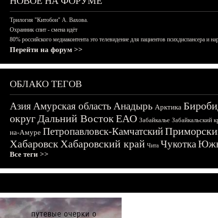
НОВОЕ НА ФОРУМЕ
Трилогия "Китобои" А. Вахова.
Охранник спит - смена идёт
80% российского медиаконтента это телевидение для пациентов психдиспансера и на
Перейти на форум >>
ОБЛАКО ТЕГОВ
Бироби
Азия
Амурская область
Анадырь
Арктика
округ
Дальний Восток
ЕАО
Забайкалье
Забайкальский к
Приморски
Петропавловск-Камчатский
на-Амуре
Хабаровск
Хабаровский край
Чукотка
Южн
Чита
Все теги >>