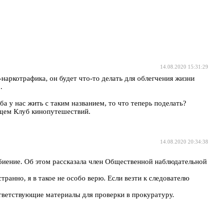
14.08.2020 15:31:29
-наркотрафика, он будет что-то делать для облегчения жизни
.
ба у нас жить с таким названием, то что теперь поделать?
бщем Клуб кинопутешествий.
14.08.2020 20:34:38
биение. Об этом рассказала член Общественной наблюдательной
транно, я в такое не особо верю. Если везти к следователю
тветствующие материалы для проверки в прокуратуру.