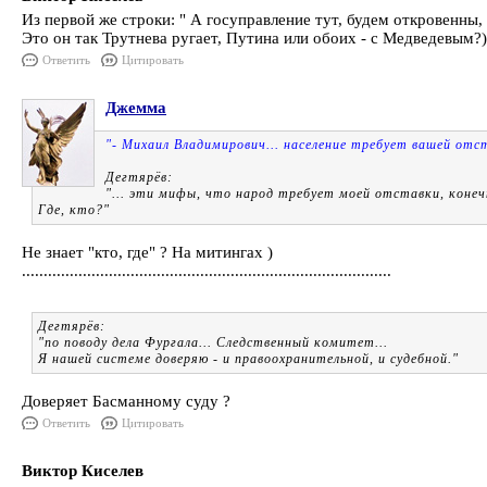
Из первой же строки: " А госуправление тут, будем откровенны
Это он так Трутнева ругает, Путина или обоих - с Медведевым?)
Ответить
Цитировать
Джемма
"- Михаил Владимирович... население требует вашей отс
Дегтярёв:
"... эти мифы, что народ требует моей отставки, конеч
Где, кто?"
Не знает "кто, где" ? На митингах )
.....................................................................................
Дегтярёв:
"по поводу дела Фургала... Следственный комитет...
Я нашей системе доверяю - и правоохранительной, и судебной."
Доверяет Басманному суду ?
Ответить
Цитировать
Виктор Киселев