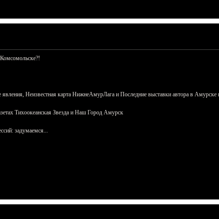
 Комсомольске?!
 явления, Неизвестная карта НижнеАмурЛага и Последние выставки автора в Амурске 
азетах Тихоокеанская Звезда и Наш Город Амурск
сий: задумаемся...