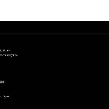
в России
осле инсульта
кого
ого края