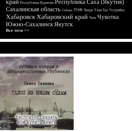
край
Республика Саха (Якутия)
Республика Бурятия
Сахалинская область
ТОФ
Тында
Улан-Удэ
Уссурийск
Сибирь
Хабаровск
Хабаровский край
Чукотка
Чита
Южно-Сахалинск
Якутск
Все теги >>