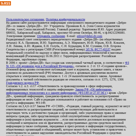
Пользовательское соглашение
,
Политика конфиденциальности
На данном сайте распространяется информация электронного периодического издания «Дебри-
ДВ» со знаком «Дебри-ДВ». 16+ Учредитель: Пронякин К.А. (член Союза журналистов
России, член Союза писателей России). Главный редактор: Харитонова И.Ю. Адрес редакции:
680032, Хабаровский край, Хабаровск, проспект 60-летия Октября, 88-46, т./ф.84212296081.
Электронная приемная:
Отправить сообщение
. E-mail:
editor@debri-dv.com
Редакционный совет электронного периодического издания «Дебри-ДВ» (на общественных
началах): К.А. Пронякин, И.Ю. Харитонова, А.Э. Мирмович, Ю.Н. Юрьев, Ю.В. Ковалев,
Л.Н. Левина, А.Ю. Жданов, Е.Н. Голубь, С.Н. Бурындин, Б.М. Сухинин, О.В. Егорова
Свидетельство о регистрации СМИ (Регистрационный номер)
ЭЛ № ФС77-45537
выдано
Федеральной службой по надзору в сфере связи, информационных технологий и массовых
коммуникаций (Роскомнадзор) 16.06.2011 г. Территория распространения: Российская
Федерация, зарубежные страны.
В 2006 г. проект «Дебри-ДВ» был создан как электронный частный архив, в соответствии с
ФЗ
№ 125 «Об архивном деле в Российской Федерации»
, согласно п. 2 ст. 13 «Создание архивов».
Основной фонд архива составляют публикации газет и журналов, изданные книги, а также
рукописи по дальневосточной (РФ) тематике. Доступ к архивным документам является
открытым в электронном виде, согласно п. 1 ст. 24 вышеобозначенного закона. Архивные
документы к частной собственности редакции не относятся, согласно ст.ст. 1275, 1276, 1306
Гражданского кодекса РФ
.
Согласно ч.2. п.3. ст.17 «Ответственность за правонарушения в сфере информации,
информационных технологий и защиты информации»
Закона РФ «Об информации,
информационных технологиях и о защите информации» (ФЗ-149 от 27.07.06 г.)
архив «Дебри-
ДВ», хранящий информацию, гражданско-правовую ответственность за распространение
информации не несет. Сайт и редакция основываются и работают на основании ст.8 «Право на
доступ к информации» ФЗ-149.
Согласно пп.3,4,6 ст.57 Закона РФ «О СМИ», «Редакция, главный редактор, журналист не несут
ответственности за распространение сведений, не соответствующих действительности и
порочащих честь и достоинство граждан и организаций, либо ущемляющих права и законные
интересы граждан, либо представляющих собой злоупотребление свободой массовой
информации и (или) правами журналиста: ...если они являются дословным воспроизведением
сообщений и материалов или их фрагментов, распространенных другим средством массовой
информации (а также сообщения, переданные в пресс-релизах и информация государственных,
общественных организаций и объединений), которое может быть установлено и привлечено к
ответственности за данное нарушение законодательства Российской Федерации о средствах