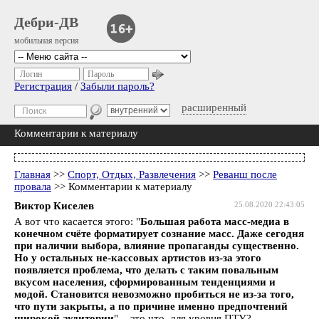
Дебри-ДВ
мобильная версия
Логин
Пароль
Регистрация
/
Забыли пароль?
расширенный
Комментарии к материалу
Главная
>>
Спорт, Отдых, Развлечения
>>
Реванш после
провала
>> Комментарии к материалу
Виктор Киселев
25.08.2020 22:43:05
А вот что касается этого: "
Большая работа масс-медиа в
конечном счёте форматирует сознание масс. Даже сегодня
при наличии выбора, влияние пропаганды существенно.
Но у остальных не-кассовых артистов из-за этого
появляется проблема, что делать с таким повальным
вкусом населения, сформированным тенденциями и
модой. Становится невозможно пробиться не из-за того,
что пути закрыты, а по причине именно предпочтений
широкой аудитории
" - это что, для уровня ПТУ?