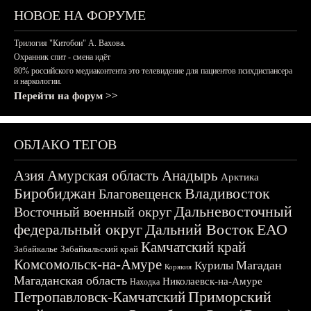
НОВОЕ НА ФОРУМЕ
Трилогия "Китобои" А. Вахова.
Охранник спит - смена идёт
80% российского медиаконтента это телевидение для пациентов психдиспансера
и наркологии.
Перейти на форум >>
ОБЛАКО ТЕГОВ
Азия
Амурская область
Анадырь
Арктика
Биробиджан
Владивосток
Благовещенск
Дальневосточный
Восточный военный округ
федеральный округ
Дальний Восток
ЕАО
Камчатский край
Забайкалье
Забайкальский край
Комсомольск-на-Амуре
Магадан
Курилы
Корякия
Магаданская область
Николаевск-на-Амуре
Находка
Приморский
Петропавловск-Камчатский