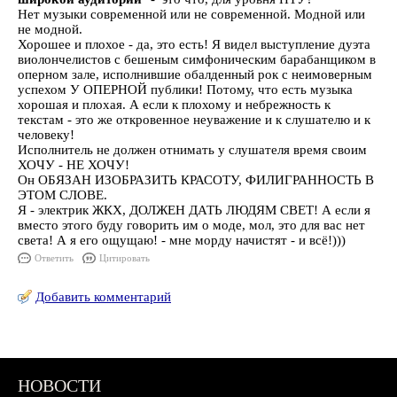
Нет музыки современной или не современной. Модной или
не модной.
Хорошее и плохое - да, это есть! Я видел выступление дуэта
виолончелистов с бешеным симфоническим барабанщиком в
оперном зале, исполнившие обалденный рок с неимоверным
успехом У ОПЕРНОЙ публики! Потому, что есть музыка
хорошая и плохая. А если к плохому и небрежность к
текстам - это же откровенное неуважение и к слушателю и к
человеку!
Исполнитель не должен отнимать у слушателя время своим
ХОЧУ - НЕ ХОЧУ!
Он ОБЯЗАН ИЗОБРАЗИТЬ КРАСОТУ, ФИЛИГРАННОСТЬ В
ЭТОМ СЛОВЕ.
Я - электрик ЖКХ, ДОЛЖЕН ДАТЬ ЛЮДЯМ СВЕТ! А если я
вместо этого буду говорить им о моде, мол, это для вас нет
света! А я его ощущаю! - мне морду начистят - и всё!)))
Ответить
Цитировать
Добавить комментарий
НОВОСТИ