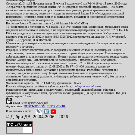
массовой информации».
Согласно абз.3, п.13 Постановления Пленума Верховного Суда РФ №16 от 15 июня 2010 года
«О практике применения судами Закона РФ «О средствах массовой информации», «по делам,
вытекающим из содержания распространенной информации, распространитель не является
надлежащим ответчиком, поскольку исходя из положений Закона РФ «О средствах массовой
информации» не вправе вмешиваться в деятельность редакции, в ходе которой определяется
содержание сообщений и материалов».
Воспользуйтесь «Правом на ответ» (ст.46 Закона РФ «О СМИ»).
«В соответствии с положением ч.3 ст.196 ГПК РФ, обязанность компенсации морального вреда
подлежит возложению на авторов, а по опубликованию опровержения, в порядке ч.2 ст.152 ГК
РФ - на учредителя и главного редактор», - из апелляционного определения Хабаровского
краевого суда от 22.08.2012 г. (дело №33-5325/2012) председательствующего И.И.Куликовой,
судей С.И.Дорожко, Н.В.Пестовой.
Мнения авторов материалов не всегда совпадают с позицией редакции. Редакция не вступает в
переписку с авторами.
Редакция не несет ответственность за содержание внешних ссылок и комментариев. За них
ответственны, соответственно, исключительно их правообладатели и авторы. Комментарии на
сайте приравнены к выражению мнения. Блоги и форум не входят в электронное периодическое
издание «Дебри-ДВ», ответственность за достоверность и наполняемость несут авторы.
Политические опросы/голосования проводятся согласно ч.2. ст.46 «Опросы общественного
мнения» Федерального закона от 12.06.2002 г. № 67-ФЗ «Об основных гарантиях
избирательных прав и права на участие в референдуме граждан Российской Федерации»;
считать, там где не указано: лицо (лица), заказавшее (заказавших) проведение опроса и
оплатившее (оплативших) указанную публикацию (обнародование) - едино - сайт, без оплаты -
безвозмездно/бесплатно.
Часовой пояс сервера UTC+11 (AEST), фактически +8 мск.
Если вы обнаружили ошибки на сайте, пожалуйста,
сообщите нам об этом
.
Распространение информации о политической, социальной, духовной жизни общества,
публикации на актуальные темы, просветительские функции. Для мужчин и женщин. 16+ для
детей старше 16 лет.
СМИ не получает субсидий.
Адреса сайта:
DEBRI-DV.COM
,
DEBRI-DV.RU
.
В социальных сетях:
© Дебри-ДВ, 20.04.2006 - 2026