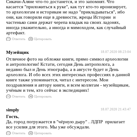
Сикачи-Аляне что-то достанется, и это запомнят. Что
касается "приложиться к руке", как тут кто-то иронизирует,
то археологам и историкам не надо "прикладываться", ибо
они, как говорили еще в древности, жрецы Истории и
частенько сами держат черепа владык на своих ладонях,
иногда уважительно, а иногда и мимоходом, как случайный
артефакт.
Ответить
Цитировать
Музейщик
18.07.2020 08:23:04
Отличное фото на обложке книги, прямо символ археологии
и антропологии! Кстати, сегодня День антрополога, а
недавно был и День этнографа, а в августе будет и День
археолога. И обо всех этих интересных профессиях в данной
книге также упоминается, читал с интересом. Мои
поздравления и автору книги, и всем коллегам - музейщикам,
учёным и тем, кто сейчас в экспедициях!
Ответить
Цитировать
simply
18.07.2020 21:43:47
Гость
,
Да, город погружается в "чёрную дыру" . ЛДПР прилагает
все усилия для этого. Мы уже обсуждали.
Ответить
Цитировать