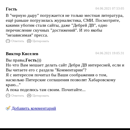
Гость
04.06.2021 07:53:05
В "черную дыру" погружается не только местная литература,
ещё раньше погрузилась журналистика, СМИ. Посмотрите,
какими убогим стали сайты, даже "Дебрей ДВ", одно
перечисление скучных "достижений". И это якобы
"независимая" пресса.
Ответить
Цитировать
Виктор Киселев
04.06.2021 19:05:31
Вы правы,
Гость
)))
Но что Вам мешает делать сайт Дебри ДВ интересней, если и
Вы читаете его с раздела "Комментарии"?
Я с интересом почитал бы Ваши соображения о том,
насколько Питерские соглашения позволят Хабаровскому
краю..."
А пока поделюсь там своим. Почитайте...
Ответить
Цитировать
Добавить комментарий