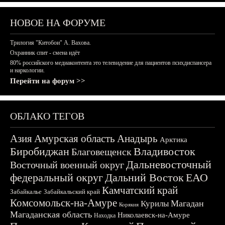
НОВОЕ НА ФОРУМЕ
Трилогия "Китобои" А. Вахова.
Охранник спит - смена идёт
80% российского медиаконтента это телевидение для пациентов психдиспансера
и наркологии.
Перейти на форум >>
ОБЛАКО ТЕГОВ
Азия
Амурская область
Анадырь
Арктика
Биробиджан
Владивосток
Благовещенск
Дальневосточный
Восточный военный округ
федеральный округ
Дальний Восток
ЕАО
Камчатский край
Забайкалье
Забайкальский край
Комсомольск-на-Амуре
Магадан
Курилы
Корякия
Магаданская область
Николаевск-на-Амуре
Находка