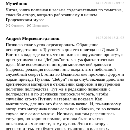
Музейщик
14.07.2020 12:09:52
Читал, книга полезная и весьма содержательная по тематике,
спасибо автору, когда-то работавшему в нашем
Гродековском музее.
Ответить
Цитировать
Андрей Мирмович-дачник
14.07.2020 13:31:22
Позволю тоже чуток отреагировать. Обращение
непосредственно к Трутневу в дни его приезда на Дальний
Восток в надежде на то, что он или его окружение прочтут, и
прочтут именно на "Дебрях"не такая уж фантастическая
идея. Мне вспоминаетя история многолетней давности
(надеюсь, редакция позволит мне выдать этот небольшой
служебный секрет), когда во Владивостоке проходил форум и
ждали приезда Путина. "Дебри" тогда опубликовали довольно
критический материал в отношении кадровой и внутренней
политики полпредства. Тут же в редакцию позвонили с
полпредства и по дружески попросили убрать, чтобы
случайно кто-то Путину материал не показал. Как
выяснилось, для них это было очень важно. И, по-видимому,
автор того материала попал если не в яблочко, то во всяком
случае не в самое молоко. Не знаю, как там разрешилась
ситуация, но хорошо помню, что она была и четко
показывала - читают те, кому нужно. Это я и автору -
респект, и тем, кто будет упрекать автора в иллюзиях.