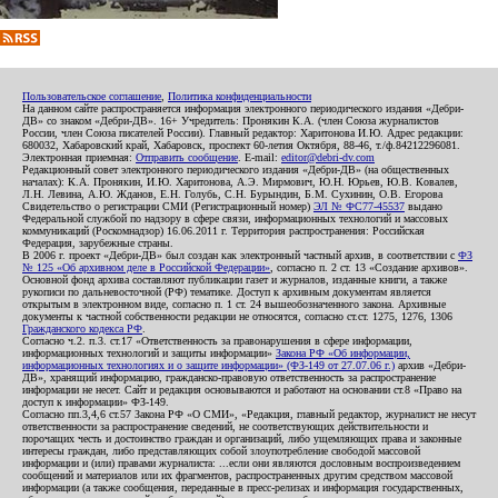
Пользовательское соглашение
,
Политика конфиденциальности
На данном сайте распространяется информация электронного периодического издания «Дебри-
ДВ» со знаком «Дебри-ДВ». 16+ Учредитель: Пронякин К.А. (член Союза журналистов
России, член Союза писателей России). Главный редактор: Харитонова И.Ю. Адрес редакции:
680032, Хабаровский край, Хабаровск, проспект 60-летия Октября, 88-46, т./ф.84212296081.
Электронная приемная:
Отправить сообщение
. E-mail:
editor@debri-dv.com
Редакционный совет электронного периодического издания «Дебри-ДВ» (на общественных
началах): К.А. Пронякин, И.Ю. Харитонова, А.Э. Мирмович, Ю.Н. Юрьев, Ю.В. Ковалев,
Л.Н. Левина, А.Ю. Жданов, Е.Н. Голубь, С.Н. Бурындин, Б.М. Сухинин, О.В. Егорова
Свидетельство о регистрации СМИ (Регистрационный номер)
ЭЛ № ФС77-45537
выдано
Федеральной службой по надзору в сфере связи, информационных технологий и массовых
коммуникаций (Роскомнадзор) 16.06.2011 г. Территория распространения: Российская
Федерация, зарубежные страны.
В 2006 г. проект «Дебри-ДВ» был создан как электронный частный архив, в соответствии с
ФЗ
№ 125 «Об архивном деле в Российской Федерации»
, согласно п. 2 ст. 13 «Создание архивов».
Основной фонд архива составляют публикации газет и журналов, изданные книги, а также
рукописи по дальневосточной (РФ) тематике. Доступ к архивным документам является
открытым в электронном виде, согласно п. 1 ст. 24 вышеобозначенного закона. Архивные
документы к частной собственности редакции не относятся, согласно ст.ст. 1275, 1276, 1306
Гражданского кодекса РФ
.
Согласно ч.2. п.3. ст.17 «Ответственность за правонарушения в сфере информации,
информационных технологий и защиты информации»
Закона РФ «Об информации,
информационных технологиях и о защите информации» (ФЗ-149 от 27.07.06 г.)
архив «Дебри-
ДВ», хранящий информацию, гражданско-правовую ответственность за распространение
информации не несет. Сайт и редакция основываются и работают на основании ст.8 «Право на
доступ к информации» ФЗ-149.
Согласно пп.3,4,6 ст.57 Закона РФ «О СМИ», «Редакция, главный редактор, журналист не несут
ответственности за распространение сведений, не соответствующих действительности и
порочащих честь и достоинство граждан и организаций, либо ущемляющих права и законные
интересы граждан, либо представляющих собой злоупотребление свободой массовой
информации и (или) правами журналиста: ...если они являются дословным воспроизведением
сообщений и материалов или их фрагментов, распространенных другим средством массовой
информации (а также сообщения, переданные в пресс-релизах и информация государственных,