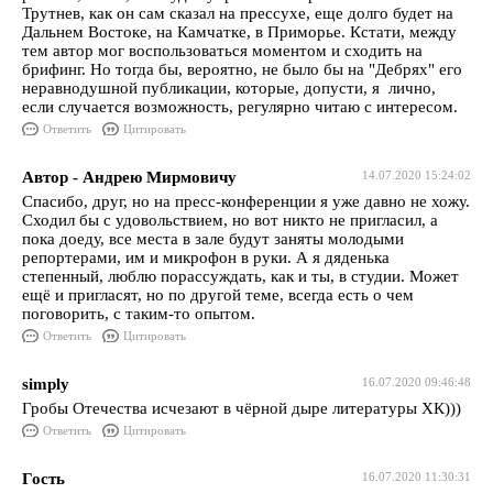
Трутнев, как он сам сказал на прессухе, еще долго будет на
Дальнем Востоке, на Камчатке, в Приморье. Кстати, между
тем автор мог воспользоваться моментом и сходить на
брифинг. Но тогда бы, вероятно, не было бы на "Дебрях" его
неравнодушной публикации, которые, допусти, я лично,
если случается возможность, регулярно читаю с интересом.
Ответить
Цитировать
Автор - Андрею Мирмовичу
14.07.2020 15:24:02
Спасибо, друг, но на пресс-конференции я уже давно не хожу.
Сходил бы с удовольствием, но вот никто не пригласил, а
пока доеду, все места в зале будут заняты молодыми
репортерами, им и микрофон в руки. А я дяденька
степенный, люблю порассуждать, как и ты, в студии. Может
ещё и пригласят, но по другой теме, всегда есть о чем
поговорить, с таким-то опытом.
Ответить
Цитировать
simply
16.07.2020 09:46:48
Гробы Отечества исчезают в чёрной дыре литературы ХК)))
Ответить
Цитировать
Гость
16.07.2020 11:30:31