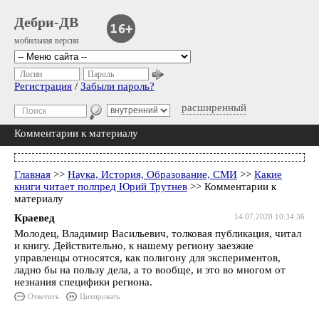
Дебри-ДВ
мобильная версия
Логин
Пароль
Регистрация
/
Забыли пароль?
расширенный
Комментарии к материалу
Главная
>>
Наука, История, Образование, СМИ
>>
Какие
книги читает полпред Юрий Трутнев
>> Комментарии к
материалу
Краевед
14.07.2020 10:34:36
Молодец, Владимир Васильевич, толковая публикация, читал
и книгу. Действительно, к нашему региону заезжие
управленцы относятся, как полигону для экспериментов,
ладно бы на пользу дела, а то вообще, и это во многом от
незнания специфики региона.
Ответить
Цитировать