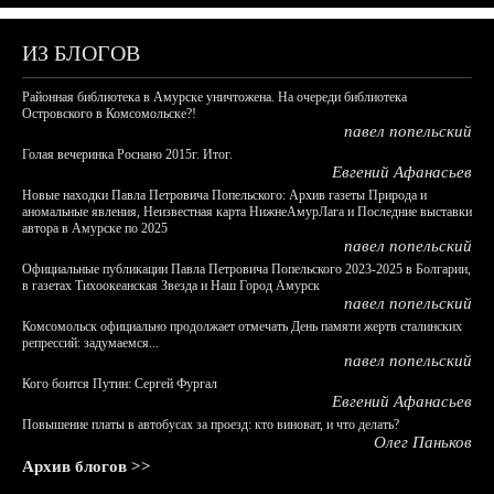
ИЗ БЛОГОВ
Районная библиотека в Амурске уничтожена. На очереди библиотека
Островского в Комсомольске?!
павел попельский
Голая вечеринка Роснано 2015г. Итог.
Евгений Афанасьев
Новые находки Павла Петровича Попельского: Архив газеты Природа и
аномальные явления, Неизвестная карта НижнеАмурЛага и Последние выставки
автора в Амурске по 2025
павел попельский
Официальные публикации Павла Петровича Попельского 2023-2025 в Болгарии,
в газетах Тихоокеанская Звезда и Наш Город Амурск
павел попельский
Комсомольск официально продолжает отмечать День памяти жертв сталинских
репрессий: задумаемся...
павел попельский
Кого боится Путин: Сергей Фургал
Евгений Афанасьев
Повышение платы в автобусах за проезд: кто виноват, и что делать?
Олег Паньков
Архив блогов >>