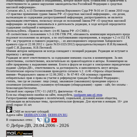
общественных организаций и объединений), которое может быть установлено и привлечено к
ответственности за данное нарушение законодательства Российской Федерации о средствах
массовой информации».
Согласно абз.3, п.13 Постановления Пленума Верховного Суда РФ №16 от 15 июня 2010 года
«О практике применения судами Закона РФ «О средствах массовой информации», «по делам,
вытекающим из содержания распространенной информации, распространитель не является
надлежащим ответчиком, поскольку исходя из положений Закона РФ «О средствах массовой
информации» не вправе вмешиваться в деятельность редакции, в ходе которой определяется
содержание сообщений и материалов».
Воспользуйтесь «Правом на ответ» (ст.46 Закона РФ «О СМИ»).
«В соответствии с положением ч.3 ст.196 ГПК РФ, обязанность компенсации морального вреда
подлежит возложению на авторов, а по опубликованию опровержения, в порядке ч.2 ст.152 ГК
РФ - на учредителя и главного редактор», - из апелляционного определения Хабаровского
краевого суда от 22.08.2012 г. (дело №33-5325/2012) председательствующего И.И.Куликовой,
судей С.И.Дорожко, Н.В.Пестовой.
Мнения авторов материалов не всегда совпадают с позицией редакции. Редакция не вступает в
переписку с авторами.
Редакция не несет ответственность за содержание внешних ссылок и комментариев. За них
ответственны, соответственно, исключительно их правообладатели и авторы. Комментарии на
сайте приравнены к выражению мнения. Блоги и форум не входят в электронное периодическое
издание «Дебри-ДВ», ответственность за достоверность и наполняемость несут авторы.
Политические опросы/голосования проводятся согласно ч.2. ст.46 «Опросы общественного
мнения» Федерального закона от 12.06.2002 г. № 67-ФЗ «Об основных гарантиях
избирательных прав и права на участие в референдуме граждан Российской Федерации»;
считать, там где не указано: лицо (лица), заказавшее (заказавших) проведение опроса и
оплатившее (оплативших) указанную публикацию (обнародование) - едино - сайт, без оплаты -
безвозмездно/бесплатно.
Часовой пояс сервера UTC+11 (AEST), фактически +8 мск.
Если вы обнаружили ошибки на сайте, пожалуйста,
сообщите нам об этом
.
Распространение информации о политической, социальной, духовной жизни общества,
публикации на актуальные темы, просветительские функции. Для мужчин и женщин. 16+ для
детей старше 16 лет.
СМИ не получает субсидий.
Адреса сайта:
DEBRI-DV.COM
,
DEBRI-DV.RU
.
В социальных сетях:
© Дебри-ДВ, 20.04.2006 - 2026