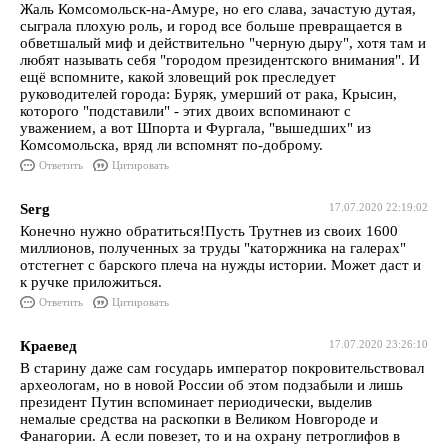
Жаль Комсомольск-на-Амуре, но его слава, зачастую дутая,
сыграла плохую роль, и город все больше превращается в
обветшалый миф и действительно "черную дыру", хотя там и
любят называть себя "городом президентского внимания". И
ещё вспомните, какой зловещий рок преследует
руководителей города: Буряк, умерший от рака, Крысин,
которого "подставили" - этих двоих вспоминают с
уважением, а вот Шпорта и Фургала, "вышедших" из
Комсомольска, вряд ли вспомнят по-доброму.
Ответить
Цитировать
Serg
17.07.2020 22:19:02
Конечно нужно обратиться!Пусть Трутнев из своих 1600
миллионов, полученных за труды "каторжника на галерах"
отстегнет с барского плеча на нужды истории. Может даст и
к ручке приложиться.
Ответить
Цитировать
Краевед
17.07.2020 23:26:10
В старину даже сам государь император покровительствовал
археологам, но в новой России об этом подзабыли и лишь
президент Путин вспоминает периодически, выделив
немалые средства на раскопки в Великом Новгороде и
Фанагории. А если повезет, то и на охрану петроглифов в