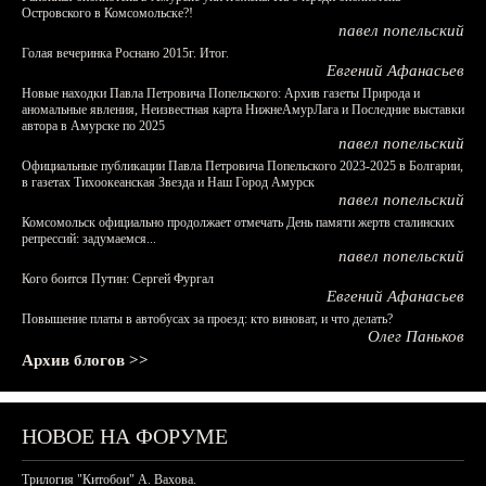
Островского в Комсомольске?!
павел попельский
Голая вечеринка Роснано 2015г. Итог.
Евгений Афанасьев
Новые находки Павла Петровича Попельского: Архив газеты Природа и
аномальные явления, Неизвестная карта НижнеАмурЛага и Последние выставки
автора в Амурске по 2025
павел попельский
Официальные публикации Павла Петровича Попельского 2023-2025 в Болгарии,
в газетах Тихоокеанская Звезда и Наш Город Амурск
павел попельский
Комсомольск официально продолжает отмечать День памяти жертв сталинских
репрессий: задумаемся...
павел попельский
Кого боится Путин: Сергей Фургал
Евгений Афанасьев
Повышение платы в автобусах за проезд: кто виноват, и что делать?
Олег Паньков
Архив блогов >>
НОВОЕ НА ФОРУМЕ
Трилогия "Китобои" А. Вахова.