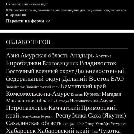
Охранник спит - смена идёт
80% российского медиаконтента это телевидение для пациентов психдиспансера
и наркологии.
Перейти на форум >>
ОБЛАКО ТЕГОВ
Азия
Амурская область
Анадырь
Арктика
Биробиджан
Владивосток
Благовещенск
Дальневосточный
Восточный военный округ
федеральный округ
Дальний Восток
ЕАО
Камчатский край
Забайкалье
Забайкальский край
Комсомольск-на-Амуре
Магадан
Курилы
Корякия
Магаданская область
Николаевск-на-Амуре
Находка
Приморский
Петропавловск-Камчатский
край
Республика Саха (Якутия)
Республика Бурятия
Сахалинская область
ТОФ
Тында
Улан-Удэ
Уссурийск
Сибирь
Хабаровск
Хабаровский край
Чукотка
Чита