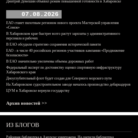
Дмитрий Демешин объявил режим повышенной готовности в Хабаровске
07.08.2026
ЕАО станет пилотным регионом нового проекта Мастерской управления
«Сенеж»
В Хабаровском крае быстрее всего растут зарплаты у административного
персонала и рабочих
В ЕАО обсудили стратегию сохранения исторической памяти
ЕАО - в числе 40 российских регионов-участников кампании «Продвижение
безопасности»
В ЕАО значительно увеличены объемы дорожных работ
Федеральный эксперт по достоинству оценил спортивную инфраструктуру
Хабаровского края
Дноуглубительный флот будет создан для Северного морского пути
На Хабаровском судостроительном заводе началось производство дебаркадеров
ЦУМ в Хабаровске вернули государству
Архив новостей >>
ИЗ БЛОГОВ
Районная библиотека в Амурске уничтожена. На очереди библиотека