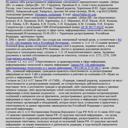
На данном сайте распространяется информация электронного периодического издания «Дебри-
ДВ» со знаком «Дебри-ДВ». 16+ Учредитель: Пронякин К.А. (член Союза журналистов
России, член Союза писателей России). Главный редактор: Харитонова И.Ю. Адрес редакции:
680032, Хабаровский край, Хабаровск, проспект 60-летия Октября, 88-46, т./ф.84212296081.
Электронная приемная:
Отправить сообщение
. E-mail:
editor@debri-dv.com
Редакционный совет электронного периодического издания «Дебри-ДВ» (на общественных
началах): К.А. Пронякин, И.Ю. Харитонова, А.Э. Мирмович, Ю.Н. Юрьев, Ю.В. Ковалев,
Л.Н. Левина, А.Ю. Жданов, Е.Н. Голубь, С.Н. Бурындин, Б.М. Сухинин, О.В. Егорова
Свидетельство о регистрации СМИ (Регистрационный номер)
ЭЛ № ФС77-45537
выдано
Федеральной службой по надзору в сфере связи, информационных технологий и массовых
коммуникаций (Роскомнадзор) 16.06.2011 г. Территория распространения: Российская
Федерация, зарубежные страны.
В 2006 г. проект «Дебри-ДВ» был создан как электронный частный архив, в соответствии с
ФЗ
№ 125 «Об архивном деле в Российской Федерации»
, согласно п. 2 ст. 13 «Создание архивов».
Основной фонд архива составляют публикации газет и журналов, изданные книги, а также
рукописи по дальневосточной (РФ) тематике. Доступ к архивным документам является
открытым в электронном виде, согласно п. 1 ст. 24 вышеобозначенного закона. Архивные
документы к частной собственности редакции не относятся, согласно ст.ст. 1275, 1276, 1306
Гражданского кодекса РФ
.
Согласно ч.2. п.3. ст.17 «Ответственность за правонарушения в сфере информации,
информационных технологий и защиты информации»
Закона РФ «Об информации,
информационных технологиях и о защите информации» (ФЗ-149 от 27.07.06 г.)
архив «Дебри-
ДВ», хранящий информацию, гражданско-правовую ответственность за распространение
информации не несет. Сайт и редакция основываются и работают на основании ст.8 «Право на
доступ к информации» ФЗ-149.
Согласно пп.3,4,6 ст.57 Закона РФ «О СМИ», «Редакция, главный редактор, журналист не несут
ответственности за распространение сведений, не соответствующих действительности и
порочащих честь и достоинство граждан и организаций, либо ущемляющих права и законные
интересы граждан, либо представляющих собой злоупотребление свободой массовой
информации и (или) правами журналиста: ...если они являются дословным воспроизведением
сообщений и материалов или их фрагментов, распространенных другим средством массовой
информации (а также сообщения, переданные в пресс-релизах и информация государственных,
общественных организаций и объединений), которое может быть установлено и привлечено к
ответственности за данное нарушение законодательства Российской Федерации о средствах
массовой информации».
Согласно абз.3, п.13 Постановления Пленума Верховного Суда РФ №16 от 15 июня 2010 года
«О практике применения судами Закона РФ «О средствах массовой информации», «по делам,
вытекающим из содержания распространенной информации, распространитель не является
надлежащим ответчиком, поскольку исходя из положений Закона РФ «О средствах массовой
информации» не вправе вмешиваться в деятельность редакции, в ходе которой определяется
содержание сообщений и материалов».