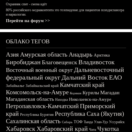
Охранник спит - смена идёт
80% российского медиаконтента это телевидение для пациентов психдиспансера
и наркологии.
Перейти на форум >>
ОБЛАКО ТЕГОВ
Азия
Амурская область
Анадырь
Арктика
Биробиджан
Владивосток
Благовещенск
Дальневосточный
Восточный военный округ
федеральный округ
Дальний Восток
ЕАО
Камчатский край
Забайкалье
Забайкальский край
Комсомольск-на-Амуре
Магадан
Курилы
Корякия
Магаданская область
Николаевск-на-Амуре
Находка
Приморский
Петропавловск-Камчатский
край
Республика Саха (Якутия)
Республика Бурятия
Сахалинская область
ТОФ
Тында
Улан-Удэ
Уссурийск
Сибирь
Хабаровск
Хабаровский край
Чукотка
Чита