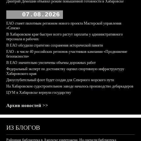
Дмитрий Демешин объявил режим повышенной готовности в Хабаровске
07.08.2026
ЕАО станет пилотным регионом нового проекта Мастерской управления
«Сенеж»
В Хабаровском крае быстрее всего растут зарплаты у административного
персонала и рабочих
В ЕАО обсудили стратегию сохранения исторической памяти
ЕАО - в числе 40 российских регионов-участников кампании «Продвижение
безопасности»
В ЕАО значительно увеличены объемы дорожных работ
Федеральный эксперт по достоинству оценил спортивную инфраструктуру
Хабаровского края
Дноуглубительный флот будет создан для Северного морского пути
На Хабаровском судостроительном заводе началось производство дебаркадеров
ЦУМ в Хабаровске вернули государству
Архив новостей >>
ИЗ БЛОГОВ
Районная библиотека в Амурске уничтожена. На очереди библиотека