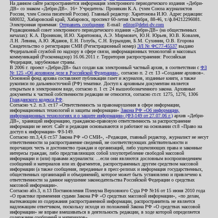
На данном сайте распространяется информация электронного периодического издания «Дебри-
ДВ» со знаком «Дебри-ДВ». 16+ Учредитель: Пронякин К.А. (член Союза журналистов
России, член Союза писателей России). Главный редактор: Харитонова И.Ю. Адрес редакции:
680032, Хабаровский край, Хабаровск, проспект 60-летия Октября, 88-46, т./ф.84212296081.
Электронная приемная:
Отправить сообщение
. E-mail:
editor@debri-dv.com
Редакционный совет электронного периодического издания «Дебри-ДВ» (на общественных
началах): К.А. Пронякин, И.Ю. Харитонова, А.Э. Мирмович, Ю.Н. Юрьев, Ю.В. Ковалев,
Л.Н. Левина, А.Ю. Жданов, Е.Н. Голубь, С.Н. Бурындин, Б.М. Сухинин, О.В. Егорова
Свидетельство о регистрации СМИ (Регистрационный номер)
ЭЛ № ФС77-45537
выдано
Федеральной службой по надзору в сфере связи, информационных технологий и массовых
коммуникаций (Роскомнадзор) 16.06.2011 г. Территория распространения: Российская
Федерация, зарубежные страны.
В 2006 г. проект «Дебри-ДВ» был создан как электронный частный архив, в соответствии с
ФЗ
№ 125 «Об архивном деле в Российской Федерации»
, согласно п. 2 ст. 13 «Создание архивов».
Основной фонд архива составляют публикации газет и журналов, изданные книги, а также
рукописи по дальневосточной (РФ) тематике. Доступ к архивным документам является
открытым в электронном виде, согласно п. 1 ст. 24 вышеобозначенного закона. Архивные
документы к частной собственности редакции не относятся, согласно ст.ст. 1275, 1276, 1306
Гражданского кодекса РФ
.
Согласно ч.2. п.3. ст.17 «Ответственность за правонарушения в сфере информации,
информационных технологий и защиты информации»
Закона РФ «Об информации,
информационных технологиях и о защите информации» (ФЗ-149 от 27.07.06 г.)
архив «Дебри-
ДВ», хранящий информацию, гражданско-правовую ответственность за распространение
информации не несет. Сайт и редакция основываются и работают на основании ст.8 «Право на
доступ к информации» ФЗ-149.
Согласно пп.3,4,6 ст.57 Закона РФ «О СМИ», «Редакция, главный редактор, журналист не несут
ответственности за распространение сведений, не соответствующих действительности и
порочащих честь и достоинство граждан и организаций, либо ущемляющих права и законные
интересы граждан, либо представляющих собой злоупотребление свободой массовой
информации и (или) правами журналиста: ...если они являются дословным воспроизведением
сообщений и материалов или их фрагментов, распространенных другим средством массовой
информации (а также сообщения, переданные в пресс-релизах и информация государственных,
общественных организаций и объединений), которое может быть установлено и привлечено к
ответственности за данное нарушение законодательства Российской Федерации о средствах
массовой информации».
Согласно абз.3, п.13 Постановления Пленума Верховного Суда РФ №16 от 15 июня 2010 года
«О практике применения судами Закона РФ «О средствах массовой информации», «по делам,
вытекающим из содержания распространенной информации, распространитель не является
надлежащим ответчиком, поскольку исходя из положений Закона РФ «О средствах массовой
информации» не вправе вмешиваться в деятельность редакции, в ходе которой определяется
содержание сообщений и материалов».