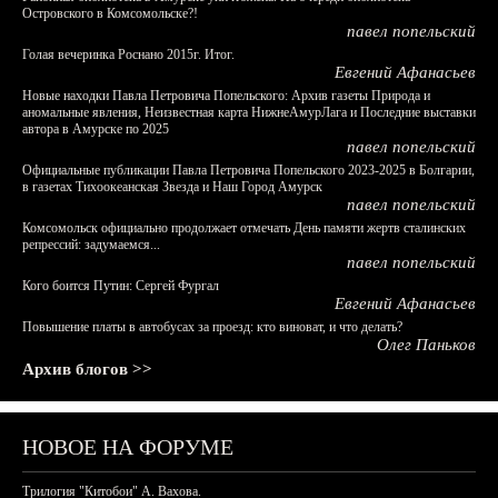
Островского в Комсомольске?!
павел попельский
Голая вечеринка Роснано 2015г. Итог.
Евгений Афанасьев
Новые находки Павла Петровича Попельского: Архив газеты Природа и
аномальные явления, Неизвестная карта НижнеАмурЛага и Последние выставки
автора в Амурске по 2025
павел попельский
Официальные публикации Павла Петровича Попельского 2023-2025 в Болгарии,
в газетах Тихоокеанская Звезда и Наш Город Амурск
павел попельский
Комсомольск официально продолжает отмечать День памяти жертв сталинских
репрессий: задумаемся...
павел попельский
Кого боится Путин: Сергей Фургал
Евгений Афанасьев
Повышение платы в автобусах за проезд: кто виноват, и что делать?
Олег Паньков
Архив блогов >>
НОВОЕ НА ФОРУМЕ
Трилогия "Китобои" А. Вахова.