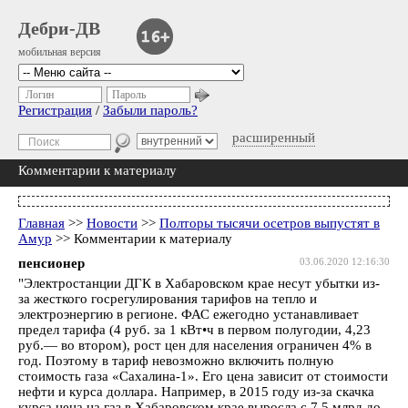
Дебри-ДВ
мобильная версия
Логин
Пароль
Регистрация
/
Забыли пароль?
расширенный
Комментарии к материалу
Главная
>>
Новости
>>
Полторы тысячи осетров выпустят в
Амур
>> Комментарии к материалу
пенсионер
03.06.2020 12:16:30
"Электростанции ДГК в Хабаровском крае несут убытки из-
за жесткого госрегулирования тарифов на тепло и
электроэнергию в регионе. ФАС ежегодно устанавливает
предел тарифа (4 руб. за 1 кВт•ч в первом полугодии, 4,23
руб.— во втором), рост цен для населения ограничен 4% в
год. Поэтому в тариф невозможно включить полную
стоимость газа «Сахалина-1». Его цена зависит от стоимости
нефти и курса доллара. Например, в 2015 году из-за скачка
курса цена на газ в Хабаровском крае выросла с 7,5 млрд до