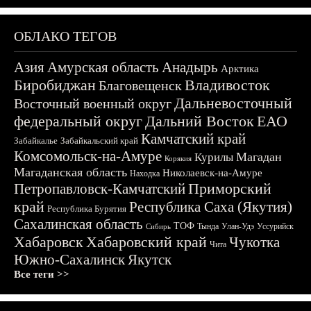
ОБЛАКО ТЕГОВ
Азия
Амурская область
Анадырь
Арктика
Биробиджан
Владивосток
Благовещенск
Дальневосточный
Восточный военный округ
федеральный округ
Дальний Восток
ЕАО
Камчатский край
Забайкалье
Забайкальский край
Комсомольск-на-Амуре
Магадан
Курилы
Корякия
Магаданская область
Николаевск-на-Амуре
Находка
Приморский
Петропавловск-Камчатский
край
Республика Саха (Якутия)
Республика Бурятия
Сахалинская область
ТОФ
Тында
Улан-Удэ
Уссурийск
Сибирь
Хабаровск
Хабаровский край
Чукотка
Чита
Южно-Сахалинск
Якутск
Все теги >>