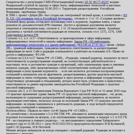
Свидетельство о регистрации СМИ (Регистрационный номер)
ЭЛ № ФС77-45537
выдано
Федеральной службой по надзору в сфере связи, информационных технологий и массовых
коммуникаций (Роскомнадзор) 16.06.2011 г. Территория распространения: Российская
Федерация, зарубежные страны.
В 2006 г. проект «Дебри-ДВ» был создан как электронный частный архив, в соответствии с
ФЗ
№ 125 «Об архивном деле в Российской Федерации»
, согласно п. 2 ст. 13 «Создание архивов».
Основной фонд архива составляют публикации газет и журналов, изданные книги, а также
рукописи по дальневосточной (РФ) тематике. Доступ к архивным документам является
открытым в электронном виде, согласно п. 1 ст. 24 вышеобозначенного закона. Архивные
документы к частной собственности редакции не относятся, согласно ст.ст. 1275, 1276, 1306
Гражданского кодекса РФ
.
Согласно ч.2. п.3. ст.17 «Ответственность за правонарушения в сфере информации,
информационных технологий и защиты информации»
Закона РФ «Об информации,
информационных технологиях и о защите информации» (ФЗ-149 от 27.07.06 г.)
архив «Дебри-
ДВ», хранящий информацию, гражданско-правовую ответственность за распространение
информации не несет. Сайт и редакция основываются и работают на основании ст.8 «Право на
доступ к информации» ФЗ-149.
Согласно пп.3,4,6 ст.57 Закона РФ «О СМИ», «Редакция, главный редактор, журналист не несут
ответственности за распространение сведений, не соответствующих действительности и
порочащих честь и достоинство граждан и организаций, либо ущемляющих права и законные
интересы граждан, либо представляющих собой злоупотребление свободой массовой
информации и (или) правами журналиста: ...если они являются дословным воспроизведением
сообщений и материалов или их фрагментов, распространенных другим средством массовой
информации (а также сообщения, переданные в пресс-релизах и информация государственных,
общественных организаций и объединений), которое может быть установлено и привлечено к
ответственности за данное нарушение законодательства Российской Федерации о средствах
массовой информации».
Согласно абз.3, п.13 Постановления Пленума Верховного Суда РФ №16 от 15 июня 2010 года
«О практике применения судами Закона РФ «О средствах массовой информации», «по делам,
вытекающим из содержания распространенной информации, распространитель не является
надлежащим ответчиком, поскольку исходя из положений Закона РФ «О средствах массовой
информации» не вправе вмешиваться в деятельность редакции, в ходе которой определяется
содержание сообщений и материалов».
Воспользуйтесь «Правом на ответ» (ст.46 Закона РФ «О СМИ»).
«В соответствии с положением ч.3 ст.196 ГПК РФ, обязанность компенсации морального вреда
подлежит возложению на авторов, а по опубликованию опровержения, в порядке ч.2 ст.152 ГК
РФ - на учредителя и главного редактор», - из апелляционного определения Хабаровского
краевого суда от 22.08.2012 г. (дело №33-5325/2012) председательствующего И.И.Куликовой,
судей С.И.Дорожко, Н.В.Пестовой.
Мнения авторов материалов не всегда совпадают с позицией редакции. Редакция не вступает в
переписку с авторами.