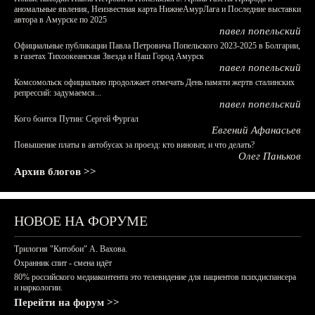
аномальные явления, Неизвестная карта НижнеАмурЛага и Последние выставки
автора в Амурске по 2025
павел попельский
Официальные публикации Павла Петровича Попельского 2023-2025 в Болгарии,
в газетах Тихоокеанская Звезда и Наш Город Амурск
павел попельский
Комсомольск официально продолжает отмечать День памяти жертв сталинских
репрессий: задумаемся...
павел попельский
Кого боится Путин: Сергей Фургал
Евгений Афанасьев
Повышение платы в автобусах за проезд: кто виноват, и что делать?
Олег Паньков
Архив блогов >>
НОВОЕ НА ФОРУМЕ
Трилогия "Китобои" А. Вахова.
Охранник спит - смена идёт
80% российского медиаконтента это телевидение для пациентов психдиспансера
и наркологии.
Перейти на форум >>