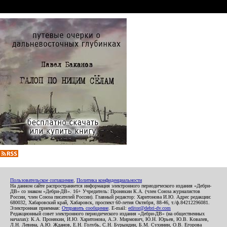
Пользовательское соглашение
,
Политика конфиденциальности
На данном сайте распространяется информация электронного периодического издания «Дебри-
ДВ» со знаком «Дебри-ДВ». 16+ Учредитель: Пронякин К.А. (член Союза журналистов
России, член Союза писателей России). Главный редактор: Харитонова И.Ю. Адрес редакции:
680032, Хабаровский край, Хабаровск, проспект 60-летия Октября, 88-46, т./ф.84212296081.
Электронная приемная:
Отправить сообщение
. E-mail:
editor@debri-dv.com
Редакционный совет электронного периодического издания «Дебри-ДВ» (на общественных
началах): К.А. Пронякин, И.Ю. Харитонова, А.Э. Мирмович, Ю.Н. Юрьев, Ю.В. Ковалев,
Л.Н. Левина, А.Ю. Жданов, Е.Н. Голубь, С.Н. Бурындин, Б.М. Сухинин, О.В. Егорова