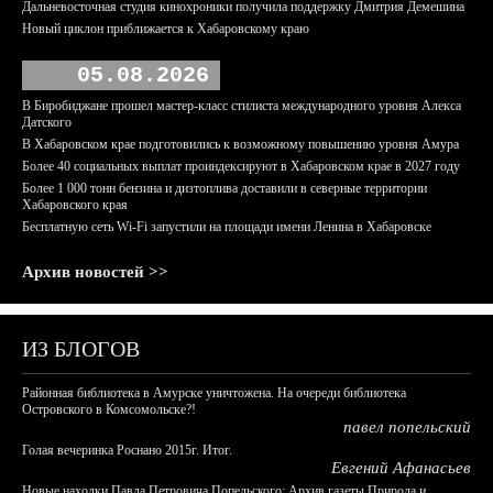
Дальневосточная студия кинохроники получила поддержку Дмитрия Демешина
Новый циклон приближается к Хабаровскому краю
05.08.2026
В Биробиджане прошел мастер-класс стилиста международного уровня Алекса
Датского
В Хабаровском крае подготовились к возможному повышению уровня Амура
Более 40 социальных выплат проиндексируют в Хабаровском крае в 2027 году
Более 1 000 тонн бензина и дизтоплива доставили в северные территории
Хабаровского края
Бесплатную сеть Wi-Fi запустили на площади имени Ленина в Хабаровске
Архив новостей >>
ИЗ БЛОГОВ
Районная библиотека в Амурске уничтожена. На очереди библиотека
Островского в Комсомольске?!
павел попельский
Голая вечеринка Роснано 2015г. Итог.
Евгений Афанасьев
Новые находки Павла Петровича Попельского: Архив газеты Природа и