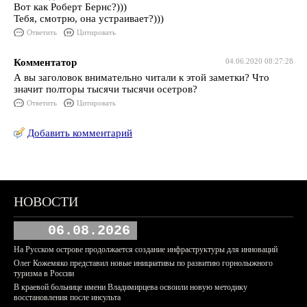
Вот как Роберт Бернс?)))
Тебя, смотрю, она устраивает?)))
Ответить
Цитировать
Комментатор
04.06.2020 08:27:28
А вы заголовок внимательно читали к этой заметки? Что
значит полторы тысячи тысячи осетров?
Ответить
Цитировать
Добавить комментарий
НОВОСТИ
06.08.2026
На Русском острове продолжается создание инфраструктуры для инноваций
Олег Кожемяко представил новые инициативы по развитию горнолыжного
туризма в России
В краевой больнице имени Владимирцева освоили новую методику
восстановления после инсульта