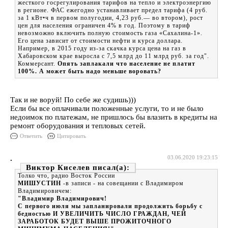
жесткого госрегулирования тарифов на тепло и электроэнергию
в регионе. ФАС ежегодно устанавливает предел тарифа (4 руб.
за 1 кВт•ч в первом полугодии, 4,23 руб.— во втором), рост
цен для населения ограничен 4% в год. Поэтому в тариф
невозможно включить полную стоимость газа «Сахалина-1».
Его цена зависит от стоимости нефти и курса доллара.
Например, в 2015 году из-за скачка курса цена на газ в
Хабаровском крае выросла с 7,5 млрд до 11 млрд руб. за год".
Коммерсант.
Опять заплакали что население не платит
100%. А может быть надо меньше воровать?
Так и не воруй! По себе же судишь)))
Если бы все оплачивали положенные услуги, то и не было
недоимок по платежам, не пришлось бы влазить в кредиты на
ремонт оборудования и тепловых сетей.
Ответить
Цитировать
.
03.06.2020 19:23:15
Виктор Киселев
Толко что, радио Восток России
МИШУСТИН
-в записи - на совещании с Владимиром
Владимировичем:
"Владимир Владимирович!
С первого июля мы запланировали продолжить борьбу с
бедностью И УВЕЛИЧИТЬ ЧИСЛО ГРАЖДАН, ЧЕЙ
ЗАРАБОТОК БУДЕТ ВЫШЕ ПРОЖИТОЧНОГО